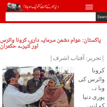
Sear
پاکستان: عوام دشمن سرمایہ داری، کرونا وائرس
اور لٹیرے حکمران
|تحریر: آفتاب اشرف|
کرونا
وائرس کی
وبا نے
پوری دنیا
کو اپنی