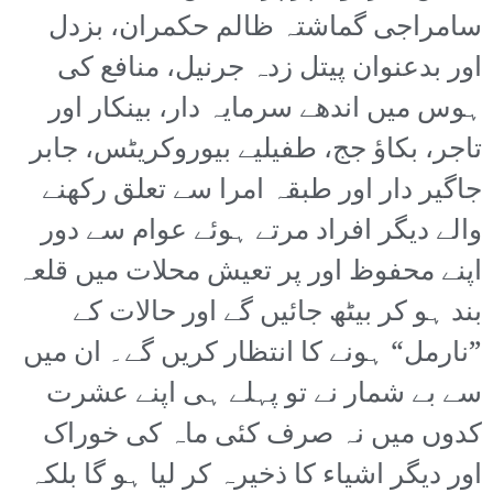
سامراجی گماشتہ ظالم حکمران، بزدل
اور بدعنوان پیتل زدہ جرنیل، منافع کی
ہوس میں اندھے سرمایہ دار، بینکار اور
تاجر، بکاؤ جج، طفیلیے بیوروکریٹس، جابر
جاگیر دار اور طبقہ امرا سے تعلق رکھنے
والے دیگر افراد مرتے ہوئے عوام سے دور
اپنے محفوظ اور پر تعیش محلات میں قلعہ
بند ہو کر بیٹھ جائیں گے اور حالات کے
”نارمل“ ہونے کا انتظار کریں گے۔ ان میں
سے بے شمار نے تو پہلے ہی اپنے عشرت
کدوں میں نہ صرف کئی ماہ کی خوراک
اور دیگر اشیاء کا ذخیرہ کر لیا ہو گا بلکہ