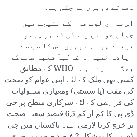
ڈھوتے دوہری ہو چکی ہے۔
اس ساری لوٹ مار کے نتیجے میں
جہاں عوامی زندگی کا ہر پہلو
برباد ہوا ہے وہیں اس کا سب سے
زیادہ خمیازہ غالباً شعبہ صحت کو
بھگتنا پڑا ہے۔ WHO کے مطابق
کسی بھی ملک کے لئے اپنی عوام کو صحت
کی مفت (یا سستی) ومعیاری سہولیات
کی فراہمی کے لئے سرکاری سطح پر جی
ڈی پی کا کم از کم 6.5 فیصد شعبہ صحت
پر خرچ کرنا لازمی ہے۔ پاکستان میں جی