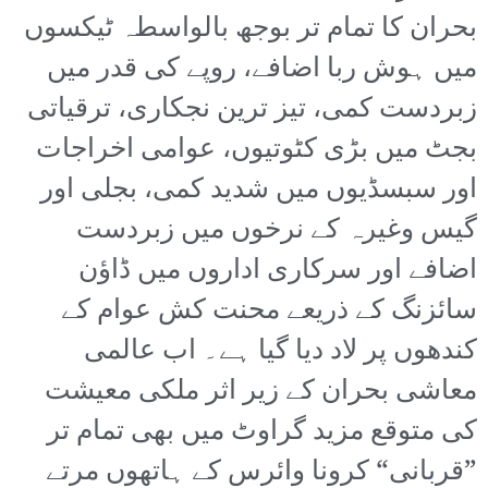
بحران کا تمام تر بوجھ بالواسطہ ٹیکسوں
میں ہوش ربا اضافے، روپے کی قدر میں
زبردست کمی، تیز ترین نجکاری، ترقیاتی
بجٹ میں بڑی کٹوتیوں، عوامی اخراجات
اور سبسڈیوں میں شدید کمی، بجلی اور
گیس وغیرہ کے نرخوں میں زبردست
اضافے اور سرکاری اداروں میں ڈاؤن
سائزنگ کے ذریعے محنت کش عوام کے
کندھوں پر لاد دیا گیا ہے۔ اب عالمی
معاشی بحران کے زیر اثر ملکی معیشت
کی متوقع مزید گراوٹ میں بھی تمام تر
”قربانی“ کرونا وائرس کے ہاتھوں مرتے