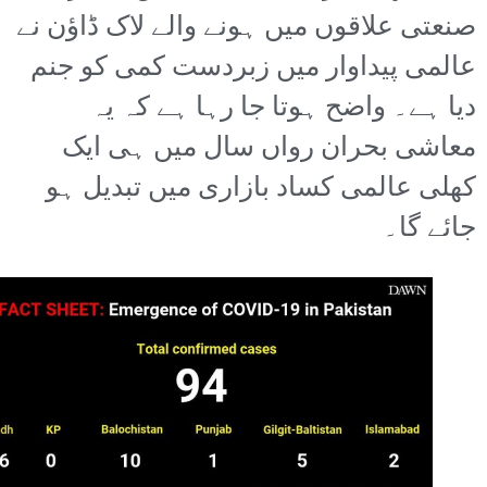
صنعتی علاقوں میں ہونے والے لاک ڈاؤن نے
عالمی پیداوار میں زبردست کمی کو جنم
دیا ہے۔ واضح ہوتا جا رہا ہے کہ یہ
معاشی بحران رواں سال میں ہی ایک
کھلی عالمی کساد بازاری میں تبدیل ہو
جائے گا۔