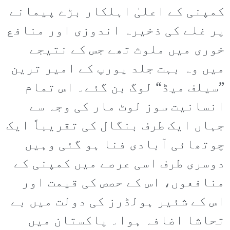
کمپنی کے اعلیٰ اہلکار بڑے پیمانے
پر غلے کی ذخیرہ اندوزی اور منافع
خوری میں ملوث تھے جس کے نتیجے
میں وہ بہت جلد یورپ کے امیر ترین
”سیلف میڈ“ لوگ بن گئے۔ اس تمام
انسانیت سوز لوٹ مار کی وجہ سے
جہاں ایک طرف بنگال کی تقریباً ایک
چوتھائی آبادی فنا ہو گئی وہیں
دوسری طرف اسی عرصے میں کمپنی کے
منافعوں، اس کے حصص کی قیمت اور
اس کے شئیر ہولڈرز کی دولت میں بے
تحاشا اضافہ ہوا۔ پاکستان میں