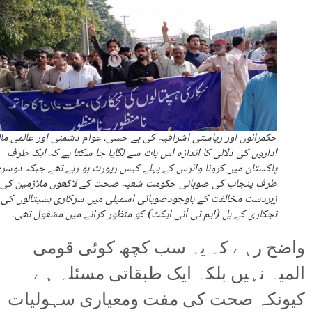
حکمرانوں اور ریاستی اشرافیہ کی بے حسی، عوام دشمنی اور عالمی مال
اداروں کی دلالی کا اندازہ اس بات سے لگایا جا سکتا ہے کہ ایک طرف
پاکستان میں کرونا وائرس کے پہلے کیس رپورٹ ہو رہے تھے جبکہ دوسر
طرف پنجاب کی صوبائی حکومت شعبہ صحت کے لاکھوں ملازمین کی
زبردست مخالفت کے باوجودصوبائی اسمبلی میں سرکاری ہسپتالوں کی
نجکاری کے بل (ایم ٹی آئی ایکٹ) کو منظور کرانے میں مشغول تھی۔
واضح رہے کہ یہ سب کچھ کوئی قومی
المیہ نہیں بلکہ ایک طبقاتی مسئلہ ہے
کیونکہ صحت کی مفت ومعیاری سہولیات