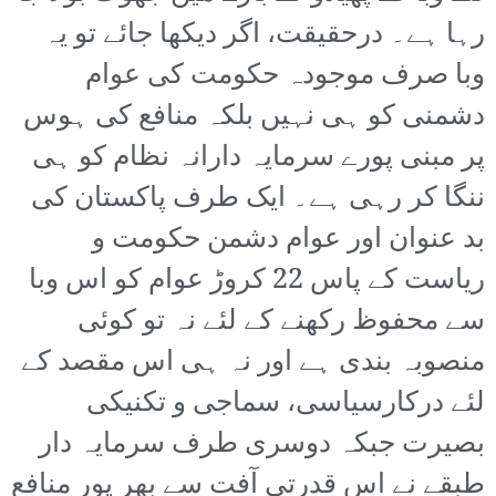
رہا ہے۔ درحقیقت، اگر دیکھا جائے تو یہ
وبا صرف موجودہ حکومت کی عوام
دشمنی کو ہی نہیں بلکہ منافع کی ہوس
پر مبنی پورے سرمایہ دارانہ نظام کو ہی
ننگا کر رہی ہے۔ ایک طرف پاکستان کی
بد عنوان اور عوام دشمن حکومت و
ریاست کے پاس 22 کروڑ عوام کو اس وبا
سے محفوظ رکھنے کے لئے نہ تو کوئی
منصوبہ بندی ہے اور نہ ہی اس مقصد کے
لئے درکارسیاسی، سماجی و تکنیکی
بصیرت جبکہ دوسری طرف سرمایہ دار
طبقے نے اس قدرتی آفت سے بھر پور منافع