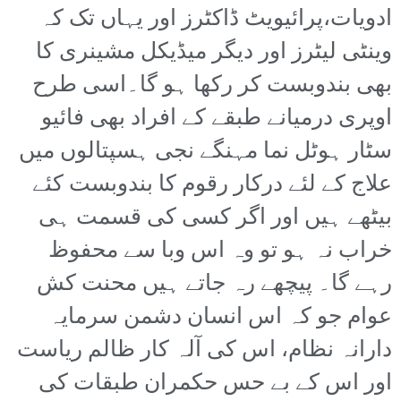
ادویات،پرائیویٹ ڈاکٹرز اور یہاں تک کہ
وینٹی لیٹرز اور دیگر میڈیکل مشینری کا
بھی بندوبست کر رکھا ہو گا۔اسی طرح
اوپری درمیانے طبقے کے افراد بھی فائیو
سٹار ہوٹل نما مہنگے نجی ہسپتالوں میں
علاج کے لئے درکار رقوم کا بندوبست کئے
بیٹھے ہیں اور اگر کسی کی قسمت ہی
خراب نہ ہو تو وہ اس وبا سے محفوظ
رہے گا۔ پیچھے رہ جاتے ہیں محنت کش
عوام جو کہ اس انسان دشمن سرمایہ
دارانہ نظام، اس کی آلہ کار ظالم ریاست
اور اس کے بے حس حکمران طبقات کی