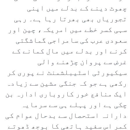
چھوٹ دینے کے بدلے میں اپنی
تجوریاں بھی بھرتا رہا ہے۔ رہی
سہی کسر خطے میں امریکہ، چین اور
سعودی عرب کی سامراجی گماشگتی
کرنے اور بدلے میں مال کمانے کے
غرض سے پروان چڑھنے والی
سیکیورٹی اسٹیبلشمنٹ نے پوری کر
رکھی ہے جو کہ جنگی مشین سے زیادہ
ایک منافع خور کاروباری ادارہ بن
چکی ہے اور پہلے ہی سے سرمایہ
دارانہ استحصال سے بدحال عوام کی
کمر اس سفید ہاتھی کا بوجھ ڈھوتے