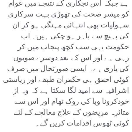
ہے جبکہ اس نجکاری کے نتیجے میں عوام
کو میسر صحت کی تھوڑی بہت سرکاری
سہولیات بھی انتہائی مہنگی ہو کر ان
کی پہنچ سے باہر ہو چکی ہیں۔ اب
حکومت یہی سب کچھ پنجاب میں کر
رہی ہے اور اس کے بعد دوسرے صوبوں
کی باری ہے۔ ایسی صورتحال میں صرف
کوئی احمق ہی حکمران طبقے اور ریاستی
اشرافیہ سے امید لگا سکتا ہے کہ وہ از
خودکرونا وبا کی روک تھام اور اس سے
متاثرہ مریضوں کے علاج معالجے کے لئے
کوئی ٹھوس اقدامات کریں گے۔