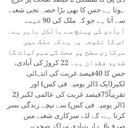
ڈی پی کا بمشکل 2 فیصد صحت پر خرچ
ہوتا ہے جس کا بھی بڑا حصہ نجی شعبے
سے آتا ہے جو کہ ملک کی 90 فیصد
آبادی کی پہنچ سے بالکل باہر ہے۔
اس کا نتیجہ یہ ہے کہ ملک میں
سرکاری سطح پر صحت کی سہولیات کا
شدید فقدان ہے۔ 22 کروڑ کی آبادی،
جس کا 40فیصد غربت کی انتہائی
لکیر(ایک ڈالر یومیہ فی کس) اور
تقریباً75فیصد غربت کی عالمی لکیر (2
ڈالر یومیہ فی کس) سے نیچے زندگی بسر
کرتا ہے، کے لئے سرکاری شعبے میں
صرف6ہزار بنیادی مراکز صحت،