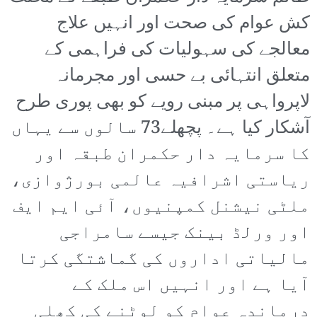
کش عوام کی صحت اور انہیں علاج
معالجے کی سہولیات کی فراہمی کے
متعلق انتہائی بے حسی اور مجرمانہ
لاپرواہی پر مبنی رویے کو بھی پوری طرح
آشکار کیا ہے۔ پچھلے73 سالوں سے یہاں
کا سرمایہ دار حکمران طبقہ اور
ریاستی اشرافیہ عالمی بورژوازی،
ملٹی نیشنل کمپنیوں، آئی ایم ایف
اور ورلڈ بینک جیسے سامراجی
مالیاتی اداروں کی گماشتگی کرتا
آیا ہے اور انہیں اس ملک کے
درماندہ عوام کو لوٹنے کی کھلی