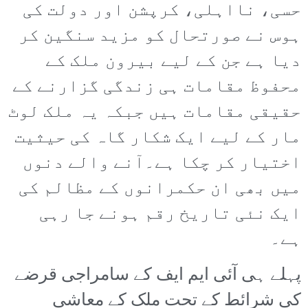
حسی، نااہلی، کرپشن اور دولت کی
ہوس نے صورتحال کو مزید سنگین کر
دیا ہے جن کے لیے بیرون ملک کے
محفوظ مقامات ہی زندگی گزارنے کے
حقیقی مقامات ہیں جبکہ یہ ملک لوٹ
مار کے لیے ایک شکار گاہ کی حیثیت
اختیار کر چکا ہے۔آنے والے دنوں
میں بھی ان حکمرانوں کے مظالم کی
ایک نئی تاریخ رقم ہونے جا رہی
ہے۔
پہلے ہی آئی ایم ایف کے سامراجی قرضے
کی شرائط کے تحت ملک کے معاشی