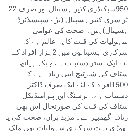
950سیکنڈری کئیر ہسپتال اور صرف 22
ٹر شری کئیر ہسپتال (بڑے سپیشلائزڈ
ہسپتال)ہیں۔ صحت کی عوامی
سہولیات کی قلت کا یہ عالم ہے کہ
سرکاری ہسپتالوں میں 2ہزار افراد کے
لئے ایک بستر دستیاب ہے جبکہ ہیلتھ
سٹاف کی شارٹیج اتنی زیادہ ہے کہ
1500افراد کے لئے ایک صرف ڈاکٹر
دستیاب ہے۔ نرسنگ اور پیرامیڈیکل
سٹاف کی قلت کی صورتحال اس بھی
زیادہ گھمبیر ہے۔ مزید برآں، صحت کی یہ
تھوڑی بہت سرکاری سہولیات بھی ملک