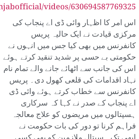
abofficial/videos/630694587769325/
اس امر کا اظہار وائی ڈی اے پنجاب کی
مرکزی قیادت نے ایک حالیہ پریس
کانفرنس میں بھی کیا جس میں انہوں نے
حکومتی بے حسی پر شدید تنقید کرتے ہوئے
اس کی جانب سے اٹھائے جانے والے تمام نام
نہاد اقدامات کی قلعی کھول دی۔ پریس
کانفرنس سے خطاب کرتے ہوئے وائی ڈی
اے پنجاب کے صدر نے کہا کہ سرکاری
ہسپتالوں میں مریضوں کو علاج معالجہ
فراہم کرنا تو دور کی بات حکومت نے
ابھی تک ہسپتال ملازمین کو بھی کسی