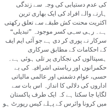
کی عدم دستیابی کی وجہ سے زندگی
ہارنے والے افراد کی ایک بھاری ترین
اکثریت محنت کش طبقے سے تعلق رکھتی
ہے۔ رہی سہی کسر موجودہ ”تبدیلی“
سرکار نے پوری کر دی ہے جو آئی ایم ایف
کے احکامات کے مطابق سرکاری
ہسپتالوں کی نجکاری پر تلی ہوئی ہے۔
حکمرانوں اور ریاستی اشرافیہ کی بے
حسی، عوام دشمنی اور عالمی مالیاتی
اداروں کی دلالی کا اندازہ اس بات سے
لگایا جا سکتا ہے کہ ایک طرف پاکستان
میں کرونا وائرس کے پہلے کیس رپورٹ ہو