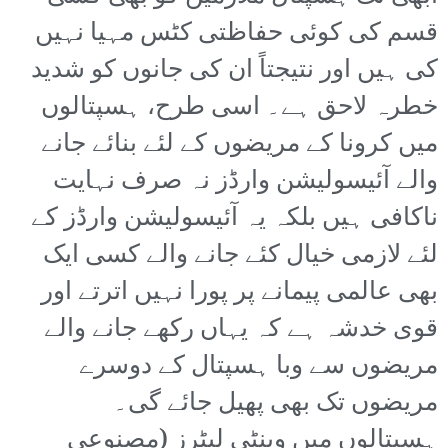
قسم کی کوئی حفاظتی کٹس مہیا نہیں
کی ہیں اور نتیجتاً ان کی جانوں کو شدید
خطرہ لاحق ہے۔ اسی طرح، ہسپتالوں
میں کرونا کے مریضوں کے لئے بنائے جانے
والے آئیسولیشن وارڈز نہ صرف نہایت
ناکافی ہیں بلکہ یہ آئیسولیشن وارڈز کے
لئے لازمی خیال کئے جانے والے کسی ایک
بھی عالمی پیمانے پر پورا نہیں اترتے اور
قوی خدشہ ہے کہ یہاں رکھے جانے والے
مریضوں سے وبا ہسپتال کے دوسرے
مریضوں تک بھی پھیل جائے گی۔
ہسپتالوں میں وینٹی لیٹرز (مصنوعی