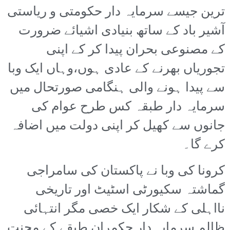
ترین جیسے سرمایہ دار حکومتی و ریاستی
آشیر باد کے ساتھ بنیادی اشیائے ضرورت
کے مصنوعی بحران پیدا کر کے اپنی
تجوریاں بھرنے کے عادی ہوں،وہاں ایک وبا
سے پیدا ہونے والی ہنگامی صورتحال میں
سرمایہ دار طبقہ کس طرح عوام کی
جانوں سے کھیل کر اپنی دولت میں اضافہ
کرے گا۔
کرونا کی وبا نے پاکستان کی سامراجی
گماشتہ سکیورٹی اسٹیٹ اور تاریخی
نااہلی کے شکار ایک خصی مگر انتہائی
ظالم سرمایہ دار حکمران طبقے کے محنت