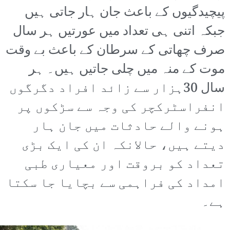
پیچیدگیوں کے باعث جان ہار جاتی ہیں
جبکہ اتنی ہی تعداد میں عورتیں ہر سال
صرف چھاتی کے سرطان کے باعث بے وقت
موت کے منہ میں چلی جاتیں ہیں۔ ہر
سال 30ہزار سے زائد افراد دگرگوں
انفراسٹرکچر کی وجہ سے سڑکوں پر
ہونے والے حادثات میں جان ہار
دیتے ہیں، حالانکہ ان کی ایک بڑی
تعداد کو بروقت اور معیاری طبی
امداد کی فراہمی سے بچایا جا سکتا
ہے۔