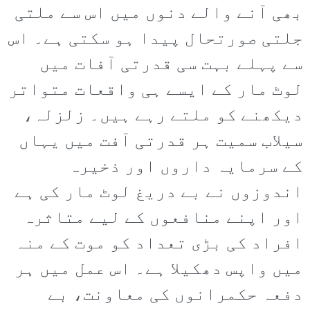
بھی آنے والے دنوں میں اس سے ملتی
جلتی صورتحال پیدا ہو سکتی ہے۔ اس
سے پہلے بہت سی قدرتی آفات میں
لوٹ مار کے ایسے ہی واقعات متواتر
دیکھنے کو ملتے رہے ہیں۔ زلزلہ،
سیلاب سمیت ہر قدرتی آفت میں یہاں
کے سرمایہ داروں اور ذخیرہ
اندوزوں نے بے دریغ لوٹ مار کی ہے
اور اپنے منافعوں کے لیے متاثرہ
افراد کی بڑی تعداد کو موت کے منہ
میں واپس دھکیلا ہے۔ اس عمل میں ہر
دفعہ حکمرانوں کی معاونت، بے