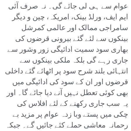
عوام سے ہی لی جائے گی۔ نہ صرف آئی
ایم ایف، ورلڈ بینک، امریکہ، چین و دیگر
سامراجی ممالک اور عالمی کمرشل
بینکوں سے لئے گئے بیرونی قرضوں کی
بھاری سود سمیت ادائیگی زور وشور سے
جاری رہے گی بلکہ ملکی بینکوں سے
انتہائی بلند شرح سود پر اٹھائے گئے داخلی
قرضوں اور ان کے سود کی ادائیگی میں
بھی کوئی تعطل نہیں آنے دیا جائے گا۔ اور
یہ سب جاری رکھنے کے لئے افلاس کی
چکی میں پستے وبا زدہ عوام پر مزید بے
رحمانہ معاشی حملے کئے جائیں گے۔ جبکہ