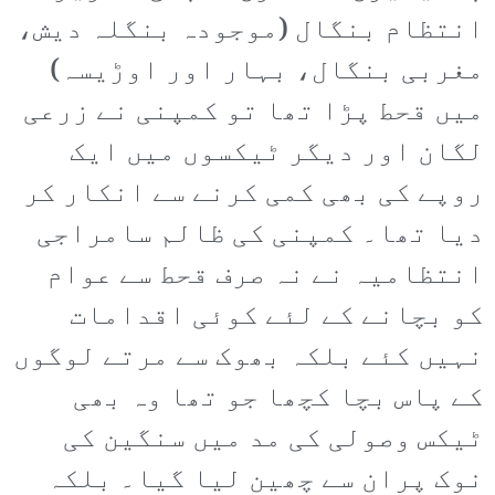
انتظام بنگال (موجودہ بنگلہ دیش،
مغربی بنگال، بہار اور اوڑیسہ)
میں قحط پڑا تھا تو کمپنی نے زرعی
لگان اور دیگر ٹیکسوں میں ایک
روپے کی بھی کمی کرنے سے انکار کر
دیا تھا۔ کمپنی کی ظالم سامراجی
انتظامیہ نے نہ صرف قحط سے عوام
کو بچانے کے لئے کوئی اقدامات
نہیں کئے بلکہ بھوک سے مرتے لوگوں
کے پاس بچا کچھا جو تھا وہ بھی
ٹیکس وصولی کی مد میں سنگین کی
نوک پران سے چھین لیا گیا۔ بلکہ