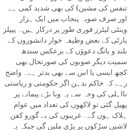
تنفس کی مشین) کی بھی شدید کمی ہے
اور صرف صوبہ پنجاب میں ایک ہزار
وینٹی لیٹرز فوری طور پر درکار ہیں۔ پیپلز
پارٹی کے بعض وظیفہ خوار دانشوروں کے
بلند و بانگ دعوؤں کے برعکس سندھ
سمیت دیگر صوبوں کی صورتحال بھی
کچھ ایسی یا اس سے بھی بدتر ہے۔ واضح
رہے کہ خاکم بدہن اگر حکومتی و ریاستی
نااہلی کی وجہ سے یہ وبا بڑے پیمانے پر
پھیل گئی تو لاکھوں کی تعداد میں عوام
ہلاک ہوں گے۔ غریبوں کی بے گورو کفن
لاشیں سڑکوں پر پڑی ملیں گی جبکہ یہ