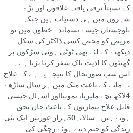
کے نسبتاً ترقی یافتہ علاقوں اور بڑے
شہروں میں ہی دستیاب ہیں جبکہ
بلوچستان جیسے پسماندہ خطوں میں تو
مریض کو محض کسی ڈاکٹر کی شکل
دیکھنے کے لئے بھی ٹوٹی ہوئی سڑکوں پر
گھنٹوں کا اذیت ناک سفر کرنا پڑتا ہے۔
اس سب صورتحال کا نتیجہ یہ ہے کہ علاج
نہ ملنے کے باعث ملک میں ہر سال ساڑھے
4لاکھ بچے ملیریا، نمونیااور اسہال جیسی
قابل علاج بیماریوں کے باعث جاں بحق
ہوتے ہیں۔ سالانہ50ہزار عورتیں ایک نئی
زندگی کو جنم دیتے ہوئے زچگی کی