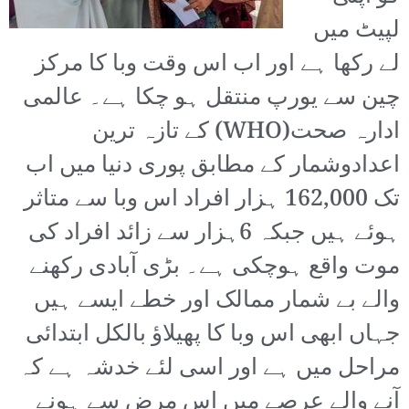
لپیٹ میں
لے رکھا ہے اور اب اس وقت وبا کا مرکز
چین سے یورپ منتقل ہو چکا ہے۔ عالمی
ادارہ صحت(WHO) کے تازہ ترین
اعدادوشمار کے مطابق پوری دنیا میں اب
تک 162,000 ہزار افراد اس وبا سے متاثر
ہوئے ہیں جبکہ 6ہزار سے زائد افراد کی
موت واقع ہوچکی ہے۔ بڑی آبادی رکھنے
والے بے شمار ممالک اور خطے ایسے ہیں
جہاں ابھی اس وبا کا پھیلاؤ بالکل ابتدائی
مراحل میں ہے اور اسی لئے خدشہ ہے کہ
آنے والے عرصے میں اس مرض سے ہونے