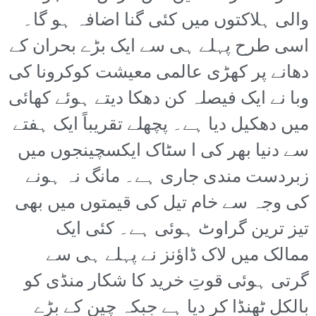
والی ہلاکتوں میں کئی گنا اضافہ ہو گا۔
اسی طرح پہلے ہی سے ایک بڑے بحران کے
دھانے پر کھڑی عالمی معیشت کوکرونا کی
وبا نے ایک فیصلہ کن دھکا دیتے ہوئے کھائی
میں دھکیل دیا ہے۔ پچھلے تقریباً ایک ہفتے
سے دنیا بھر کی ا سٹاک ایکسچینجوں میں
زبردست مندی جاری ہے۔ مانگ نہ ہونے
کی وجہ سے خام تیل کی قیمتوں میں بھی
تیز ترین گراوٹ ہوئی ہے۔ کئی ایک
ممالک میں لاک ڈاؤنز نے پہلے ہی سے
گرتی ہوئی قوتِ خرید کا شکار منڈی کو
بالکل ٹھنڈا کر دیا ہے جبکہ چین کے بڑے