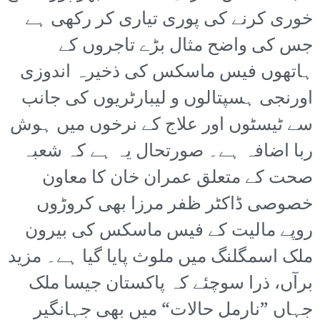
خوری کرنے کی پوری تیاری کر رکھی ہے
جس کی واضح مثال بڑے تاجروں کے
ہاتھوں فیس ماسکس کی ذخیرہ اندوزی
اورنجی ہسپتالوں و لیبارٹریوں کی جانب
سے ٹیسٹوں اور علاج کے نرخوں میں ہوش
ربا اضافہ ہے۔ صورتحال یہ ہے کہ شعبہ
صحت کے متعلق عمران خان کا معاون
خصوصی ڈاکٹر ظفر مرزا بھی کروڑوں
روپے مالیت کے فیس ماسکس کی بیرون
ملک اسمگلنگ میں ملوث پایا گیا ہے۔ مزید
برآں، ذرا سوچئے کہ پاکستان جیسا ملک
جہاں ”نارمل حالات“ میں بھی جہانگیر