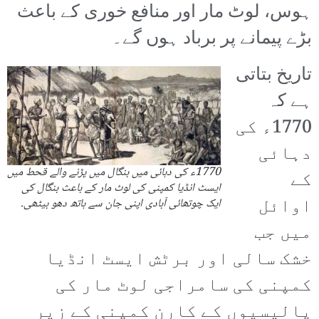
ہوس، لوٹ مار اور منافع خوری کے باعث
بڑے پیمانے پر برباد ہوں گے۔
تاریخ بتاتی
ہے کہ
1770ء کی
دہائی
1770ء کی دہائی میں بنگال میں پڑنے والے قحط میں
کے
ایسٹ انڈیا کمپنی کی لوٹ مار کے باعث بنگال کی
اوائل
ایک چوتھائی آبادی اپنی جان سے ہاتھ دھو بیٹھی۔
میں جب
خشک سالی اور برٹش ایسٹ انڈیا
کمپنی کی سامراجی لوٹ مار کی
پالیسیوں کے کارن کمپنی کے زیر