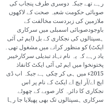
رہے تھے جبکہ دوسری طرف پنجاب کی
صوبائی حکومت شعبہ صحت کے لاکھوں
ملازمین کی زبردست مخالفت کے
باوجودصوبائی اسمبلی میں سرکاری
ہسپتالوں کی نجکاری کے بل (ایم ٹی آئی
ایکٹ) کو منظور کرانے میں مشغول تھی۔
یاد رہے کہ یہ نام نہاد تبدیلی سرکارخیبر
پختونخوا میں ایم ٹی آئی ایکٹ کانفاذ
2015ء میں ہی کر چکی ہے جبکہ اب ڈی
ایچ اے/آر ایچ اے ایکٹ کے نام پر اس
نجکاری کا دائرہ کار صوبے کے چھوٹے
سرکاری ہسپتالوں تک بھی پھیلایا جا رہا