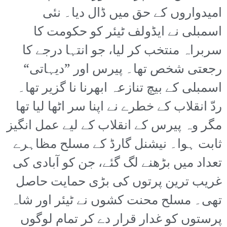
امیدواروں کے حق میں ڈال دیا۔ نئی
اسمبلی نے ایڈولف ٹیئر کو حکومت کا
سربراہ منتخب کر لیا، جو انتہا درجے کا
رجعتی شخص تھا۔ پیرس اور ”دیہاتی“
اسمبلی کے بیچ تنازعہ ابھرنا نا گزیر تھا۔
ردّ انقلاب کے خطرے نے اپنا سر اٹھا لیا تھا
مگر وہ پیرس کے انقلاب کے لیے عمل انگیز
ثابت ہوا۔ نیشنل گارڈ کے مسلح مظاہرے
تعداد میں بڑھنے لگ گئے، جن کو آبادی کی
غریب ترین پرتوں کی بڑی حمایت حاصل
تھی۔ مسلح محنت کشوں نے ٹیئر اور شاہ
پرستوں کو غدار قرار دے کر تمام لوگوں