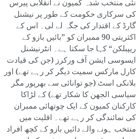
نئی منتخب شدہ کمیون نے انقلابی پیرس
کی سرکاری حکومت کے طور پر نیشنل
گارڈ کے اقتدار کی جگہ لے لی۔ اس کے
اکثریتی 90 ممبران کو ”بائیں بازو کے
ریپبلکن“ کہا جا سکتا ہے۔ انٹرنیشنل
ایسوسی ایشن آف ورکرز (جن کی قیادت
کارل مارکس سمیت دیگر کر رہے تھے) اور
بلانکی اسٹ (جو توانائی سے بھرپور مگر
سیاسی الجھن کا شکار تھے) کے لڑاکا
کارکنان کمیون کے ایک چوتھائی ممبران
کی نمائندگی کر رہے تھے۔ اقلیت میں
منتخب ہونے والے دائیں بازو کے کچھ افراد