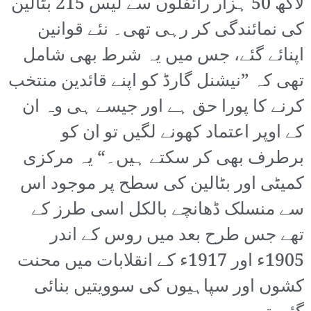
لاکھ 50 ہزار رائفلوں سے لیس 215 بٹالین
کی نمائندگی کر رہی تھی۔ نئے قوانین
اپنائے گئے، جس میں یہ شرط بھی شامل
تھی کہ ”نیشنل گارڈ کو اپنے قائدین منتخب
کرنے کا پورا حق ہے اور جیسے ہی وہ ان
کے اوپر اعتماد کھونے لگیں تو ان کو
برطرف بھی کر سکتے ہیں۔“ یہ مرکزی
کمیٹی اور بٹالین کی سطح پر موجود اس
سے منسلک ڈھانچے بالکل اسی طرز کے
تھے جس طرح بعد میں روس کے اندر
1905ء اور 1917ء کے انقلابات میں محنت
کشوں اور سپاہیوں کی سوویتیں بنائی