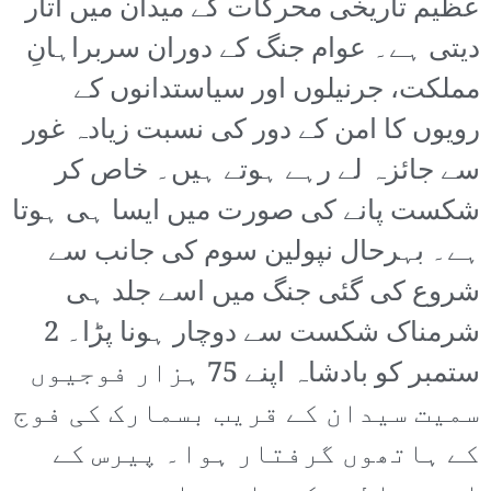
عظیم تاریخی محرکات کے میدان میں اتار
دیتی ہے۔ عوام جنگ کے دوران سربراہانِ
مملکت، جرنیلوں اور سیاستدانوں کے
رویوں کا امن کے دور کی نسبت زیادہ غور
سے جائزہ لے رہے ہوتے ہیں۔ خاص کر
شکست پانے کی صورت میں ایسا ہی ہوتا
ہے۔ بہرحال نپولین سوم کی جانب سے
شروع کی گئی جنگ میں اسے جلد ہی
شرمناک شکست سے دوچار ہونا پڑا۔ 2
ستمبر کو بادشاہ اپنے 75 ہزار فوجیوں
سمیت سیدان کے قریب بسمارک کی فوج
کے ہاتھوں گرفتار ہوا۔ پیرس کے