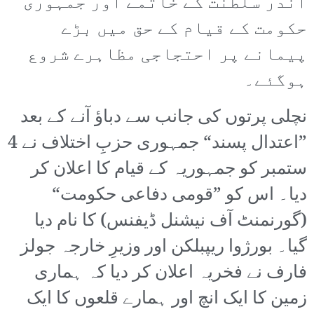
اندر سلطنت کے خاتمے اور جمہوری
حکومت کے قیام کے حق میں بڑے
پیمانے پر احتجاجی مظاہرے شروع
ہوگئے۔
نچلی پرتوں کی جانب سے دباؤ آنے کے بعد
”اعتدال پسند“ جمہوری حزبِ اختلاف نے 4
ستمبر کو جمہوریہ کے قیام کا اعلان کر
دیا۔ اس کو ”قومی دفاعی حکومت“
(گورنمنٹ آف نیشنل ڈیفنس) کا نام دیا
گیا۔ بورژوا ریپبلکن اور وزیرِ خارجہ جولز
فارف نے فخریہ اعلان کر دیا کہ ہماری
زمین کا ایک انچ اور ہمارے قلعوں کا ایک