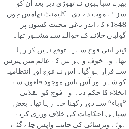
بھرے سپاہیوں نے تھوڑی دیر بعد ان کو
سزائے موت دے دی۔ کلیمنٹ تھامس جون
1848ء کے اندر باغی محنت کشوں پر
گولیاں چلانے کے حوالے سے مشہور تھا۔
ٹیئر اپنی فوج سے یہ توقع نہیں کر رہا
تھا۔ وہ خوف و ہراس کے عالم میں پیرس
سے فرار ہو گیا۔ اس نے فوج اور انتظامیہ
کو شہر اور آس پاس موجود قلعوں سے
انخلاء کا حکم دیا۔ وہ فوج کو انقلابی
”وباء“ سے دور رکھنا چاہ رہا تھا۔ بعض
سپاہی احکامات کی خلاف ورزی کرتے
ہوئے ویرسائی کی جانب واپس چلے گئے،