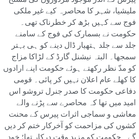
پیرس کے اندر موجود مزدوروں کی مسلح
ملیشیا، شہر کا محاصرہ کیے غیر ملکی
فوج سے کہیں بڑھ کر خطرناک تھی۔
حکومت نے بسمارک کی فوج کے سامنے
جلد سے جلد ہتھیار ڈال دینے کو ہی بہتر
سمجھا۔ البتہ نیشنل گارڈ کے لڑاکا مزاج
کو مدّ نظر رکھتے ہوئے حکومت اپنے ارادوں
کا کھلے عام اعلان نہیں کر پائی۔ قومی
دفاعی حکومت کا صدر جنرل تروشو اس
امید میں تھا کہ محاصرے سے پڑنے والے
معاشی و سماجی اثرات پیرس کے محنت
کشوں کی مزاحمت کو آخرکار ختم کر دیں
گے۔ حکومت کو مزید وقت درکار تھا؛ خود