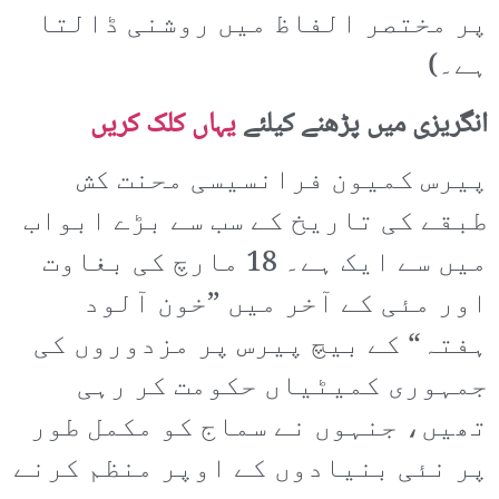
پر مختصر الفاظ میں روشنی ڈالتا
ہے۔)
انگریزی میں پڑھنے کیلئے
یہاں کلک کریں
پیرس کمیون فرانسیسی محنت کش
طبقے کی تاریخ کے سب سے بڑے ابواب
میں سے ایک ہے۔ 18 مارچ کی بغاوت
اور مئی کے آخر میں ”خون آلود
ہفتہ“ کے بیچ پیرس پر مزدوروں کی
جمہوری کمیٹیاں حکومت کر رہی
تھیں، جنہوں نے سماج کو مکمل طور
پر نئی بنیادوں کے اوپر منظم کرنے