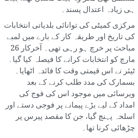
ہی زیادہ اعتدال پسند۔
مرکزی کمیٹی کی توانائی بلدیاتی انتخابات
کی تاریخ اور طریقہ کار کے بارے میں لمبے
مباحث پر خرچ ہو رہی تھی۔ آخرکار 26
مارچ کو انتخابات کرانے کا فیصلہ کیا گیا۔
ٹیئر نے اس قیمتی وقت کا فائدہ اٹھایا۔
بسمارک کی مدد طلب کرنے کے بعد
ویرسائی میں موجود اس کی فوج کی
امداد کے لیے بڑے پیمانے پر فوجی دستے اور
اسلحہ پہنچ گیا، جن کا مقصد پیرس پر
چڑھائی کرنا تھا۔