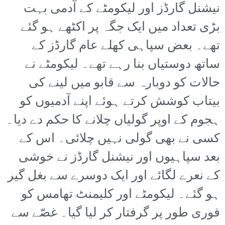
نیشنل گارڈز اور لیکومٹے کے آدمی بہت
بڑی تعداد میں ایک جگہ پر اکٹھے ہو گئے
تھے۔ بعض سپاہی کھلے عام گارڈز کے
ساتھ دوستیاں بنا رہے تھے۔ لیکومٹے نے
حالات کو دوبارہ سے قابو میں لینے کی
بیتاب کوشش کرتے ہوئے اپنے آدمیوں کو
ہجوم کے اوپر گولیاں چلانے کا حکم دے دیا۔
کسی نے بھی گولی نہیں چلائی۔ اس کے
بعد سپاہیوں اور نیشنل گارڈز نے خوشی
کے نعرے لگائے اور ایک دوسرے سے بغل گیر
ہو گئے۔ لیکومٹے اور کلیمنٹ تھامس کو
فوری طور پر گرفتار کر لیا گیا۔ غصّے سے