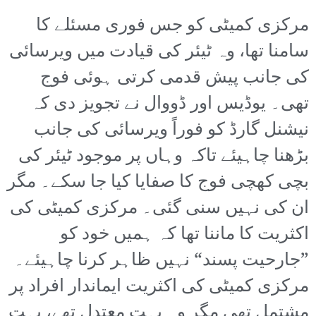
مرکزی کمیٹی کو جس فوری مسئلے کا
سامنا تھا، وہ ٹیئر کی قیادت میں ویرسائی
کی جانب پیش قدمی کرتی ہوئی فوج
تھی۔ یوڈیس اور ڈووال نے تجویز دی کہ
نیشنل گارڈ کو فوراً ویرسائی کی جانب
بڑھنا چاہیئے تاکہ وہاں پر موجود ٹیئر کی
بچی کھچی فوج کا صفایا کیا جا سکے۔ مگر
ان کی نہیں سنی گئی۔ مرکزی کمیٹی کی
اکثریت کا ماننا تھا کہ ہمیں خود کو
”جارحیت پسند“ نہیں ظاہر کرنا چاہیئے۔
مرکزی کمیٹی کی اکثریت ایماندار افراد پر
مشتمل تھی مگر وہ بہت معتدل تھے، بہت