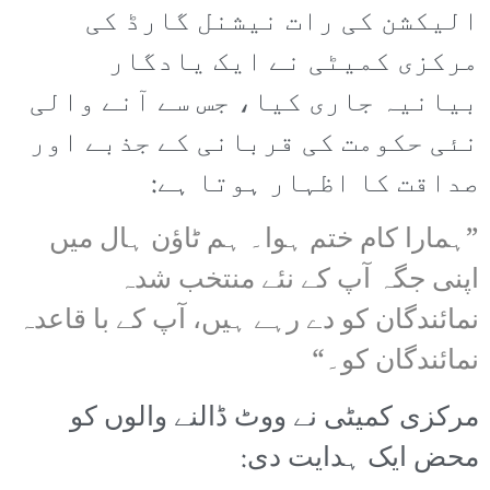
الیکشن کی رات نیشنل گارڈ کی
مرکزی کمیٹی نے ایک یادگار
بیانیہ جاری کیا، جس سے آنے والی
نئی حکومت کی قربانی کے جذبے اور
صداقت کا اظہار ہوتا ہے:
”ہمارا کام ختم ہوا۔ ہم ٹاؤن ہال میں
اپنی جگہ آپ کے نئے منتخب شدہ
نمائندگان کو دے رہے ہیں، آپ کے با قاعدہ
نمائندگان کو۔“
مرکزی کمیٹی نے ووٹ ڈالنے والوں کو
محض ایک ہدایت دی: