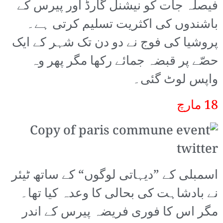
فیصلہ جات کو نیشنل گارڈ اور پیرس کے
باشندوں کی اکثریت تسلیم کرتی ہے۔
پروشیا کی فوج نے دو دن تک شہر کے ایک
حصّے پر قبضہ جمائے رکھا مگر پھر وہ
واپس لوٹ گئی۔
18 مارچ
اسمبلی کے ”دیہاتی لوگوں“ کے ساتھ ٹیئر
نے بادشاہت کی بحالی کا وعدہ کیا تھا۔
مگر اس کا فوری فریضہ پیرس کے اندر