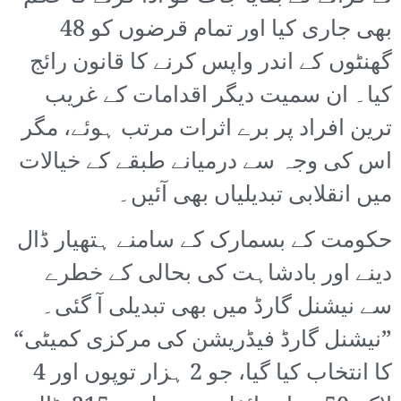
بھی جاری کیا اور تمام قرضوں کو 48
گھنٹوں کے اندر واپس کرنے کا قانون رائج
کیا۔ ان سمیت دیگر اقدامات کے غریب
ترین افراد پر برے اثرات مرتب ہوئے، مگر
اس کی وجہ سے درمیانے طبقے کے خیالات
میں انقلابی تبدیلیاں بھی آئیں۔
حکومت کے بسمارک کے سامنے ہتھیار ڈال
دینے اور بادشاہت کی بحالی کے خطرے
سے نیشنل گارڈ میں بھی تبدیلی آ گئی۔
”نیشنل گارڈ فیڈریشن کی مرکزی کمیٹی“
کا انتخاب کیا گیا، جو 2 ہزار توپوں اور 4