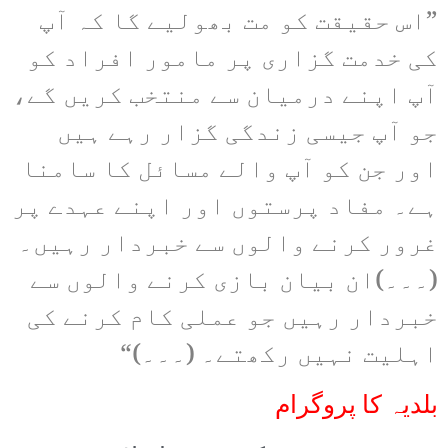
”اس حقیقت کو مت بھولیے گا کہ آپ
کی خدمت گزاری پر مامور افراد کو
آپ اپنے درمیان سے منتخب کریں گے،
جو آپ جیسی زندگی گزار رہے ہیں
اور جن کو آپ والے مسائل کا سامنا
ہے۔ مفاد پرستوں اور اپنے عہدے پر
غرور کرنے والوں سے خبردار رہیں۔
(۔۔۔)ان بیان بازی کرنے والوں سے
خبردار رہیں جو عملی کام کرنے کی
اہلیت نہیں رکھتے۔ (۔۔۔)“
بلدیہ کا پروگرام