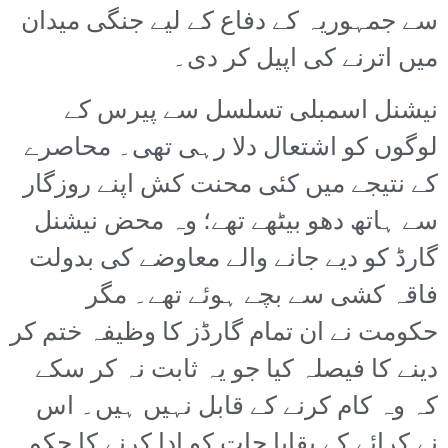
سے جمہوریہ کے دفاع کے لیے جنگی میدان
میں اترنے کی اپیل کر دی۔
نیشنل اسمبلی تسلسل سے پیرس کے
لوگوں کو اشتعال دلا رہی تھی۔ محاصرے
کے نتیجے میں کئی محنت کش اپنے روزگار
سے ہاتھ دھو بیٹھے تھے؛ وہ محض نیشنل
گارڈ کو دیے جانے والے معاوضے کی بدولت
فاقہ کشی سے بچے ہوئے تھے۔ مگر
حکومت نے ان تمام گارڈز کا وظیفہ ختم کر
دینے کا فیصلہ کیا جو یہ ثابت نہ کر سکے
کہ وہ کام کرنے کے قابل نہیں ہیں۔ اس
نے کرائے کے بقایا جات کو ادا کرنے کا حکم