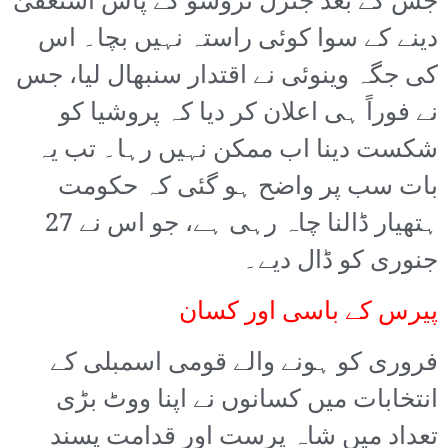
جس کے بعد جنرل تروشو کے پاس استعفیٰ
دینے کے سوا کوئی راستہ نہیں بچا۔ اس
کی جگہ وینوئی نے اقتدار سنبھال لیا، جس
نے فوراً ہی اعلان کر دیا کہ پروشیا کو
شکست دینا اب ممکن نہیں رہا۔ تب یہ
بات سب پر واضح ہو گئی کہ حکومت
ہتھیار ڈالنا چاہ رہی ہے، جو اس نے 27
جنوری کو ڈال دیے۔
پیرس کے باسی اور کسان
فروری کو ہونے والے قومی اسمبلی کے
انتخابات میں کسانوں نے اپنا ووٹ بڑی
تعداد میں شاہ پرست اور قدامت پسند