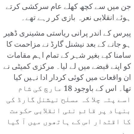
جن میں سے کچھ کھلے عام سرکشی کرتے
ہوئے انقلابی نعرہ بازی کر رہے تھے۔
پیرس کے اندر پرانی ریاستی مشینری ڈھیر
ہو جانے کے بعد نیشنل گارڈ نے مزاحمت کا
سامنا کیے بغیر شہر کے تمام اہم مقامات
کو اپنے قبضے میں لے لیا۔ مرکزی کمیٹی نے
ان واقعات میں کوئی کردار ادا نہیں کیا
تھا۔ اس کے باوجود 18 مارچ کی شام
اسے پتہ چلا کہ مسلح نیشنل گارڈ کی
بنیاد پر قائم نئی انقلابی حکومت
کا اقتدار اس کے ہاتھوں میں آ گیا
ہے۔