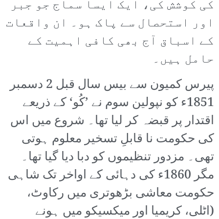
کی کوشش کی، ایک ایسا سماج جو جبر
اور استحصال سے پاک ہو۔ ان واقعات
کے اسباق آج بھی کافی اہمیت کے
حامل ہیں۔
پیرس کمیون سے بیس سال قبل 2 دسمبر
1851ء کو نپولین سوم نے ’کُو‘ کے ذریعے
اقتدار پر قبضہ کر لیا تھا۔ شروع میں اس
کی حکومت نا قابلِ تسخیر معلوم ہوتی
تھی۔ مزدور تنظیموں کو دبا دیا گیا تھا۔
مگر 1860ء کی دہائی کے اواخر تک شاہی
حکومت معاشی بڑھوتری میں رکاوٹ،
(اٹلی، کریمیا اور میکسیکو میں ہونے