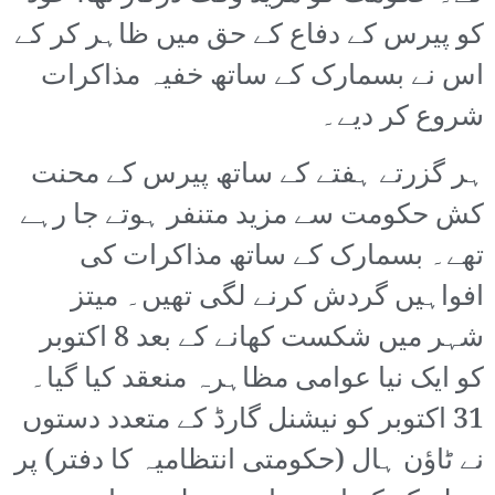
کو پیرس کے دفاع کے حق میں ظاہر کر کے
اس نے بسمارک کے ساتھ خفیہ مذاکرات
شروع کر دیے۔
ہر گزرتے ہفتے کے ساتھ پیرس کے محنت
کش حکومت سے مزید متنفر ہوتے جا رہے
تھے۔ بسمارک کے ساتھ مذاکرات کی
افواہیں گردش کرنے لگی تھیں۔ میتز
شہر میں شکست کھانے کے بعد 8 اکتوبر
کو ایک نیا عوامی مظاہرہ منعقد کیا گیا۔
31 اکتوبر کو نیشنل گارڈ کے متعدد دستوں
نے ٹاؤن ہال (حکومتی انتظامیہ کا دفتر) پر