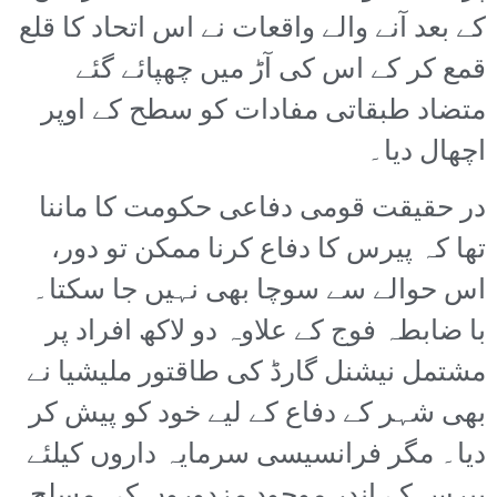
کے بعد آنے والے واقعات نے اس اتحاد کا قلع
قمع کر کے اس کی آڑ میں چھپائے گئے
متضاد طبقاتی مفادات کو سطح کے اوپر
اچھال دیا۔
در حقیقت قومی دفاعی حکومت کا ماننا
تھا کہ پیرس کا دفاع کرنا ممکن تو دور،
اس حوالے سے سوچا بھی نہیں جا سکتا۔
با ضابطہ فوج کے علاوہ دو لاکھ افراد پر
مشتمل نیشنل گارڈ کی طاقتور ملیشیا نے
بھی شہر کے دفاع کے لیے خود کو پیش کر
دیا۔ مگر فرانسیسی سرمایہ داروں کیلئے