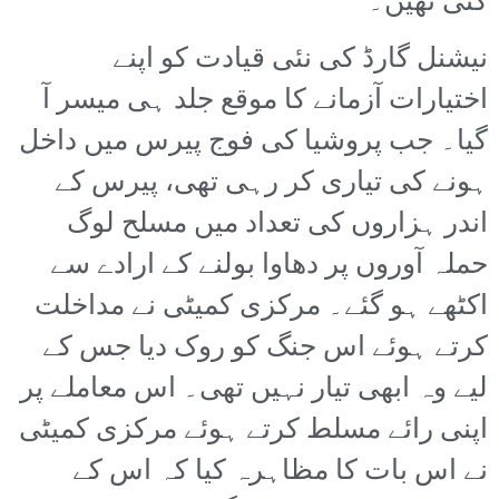
گئی تھیں۔
نیشنل گارڈ کی نئی قیادت کو اپنے
اختیارات آزمانے کا موقع جلد ہی میسر آ
گیا۔ جب پروشیا کی فوج پیرس میں داخل
ہونے کی تیاری کر رہی تھی، پیرس کے
اندر ہزاروں کی تعداد میں مسلح لوگ
حملہ آوروں پر دھاوا بولنے کے ارادے سے
اکٹھے ہو گئے۔ مرکزی کمیٹی نے مداخلت
کرتے ہوئے اس جنگ کو روک دیا جس کے
لیے وہ ابھی تیار نہیں تھی۔ اس معاملے پر
اپنی رائے مسلط کرتے ہوئے مرکزی کمیٹی
نے اس بات کا مظاہرہ کیا کہ اس کے