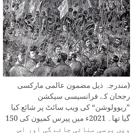
(مندرجہ ذیل مضمون عالمی مارکسی
رجحان کے فرانسیسی سیکشن
”ریوولوشن“ کی ویب سائٹ پر شائع کیا
گیا تھا۔ 2021ء میں پیرس کمیون کی 150
ویں برسی منائی جائے گی اور اس