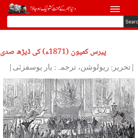
Sear
پیرس کمیون (1871ء) کی ڈیڑھ صدی
|تحریر: ریولوشن، ترجمہ: یار یوسفزئی|