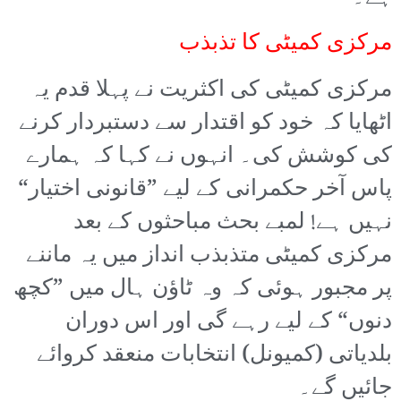
مرکزی کمیٹی کا تذبذب
مرکزی کمیٹی کی اکثریت نے پہلا قدم یہ
اٹھایا کہ خود کو اقتدار سے دستبردار کرنے
کی کوشش کی۔ انہوں نے کہا کہ ہمارے
پاس آخر حکمرانی کے لیے ”قانونی اختیار“
نہیں ہے! لمبے بحث مباحثوں کے بعد
مرکزی کمیٹی متذبذب انداز میں یہ ماننے
پر مجبور ہوئی کہ وہ ٹاؤن ہال میں ”کچھ
دنوں“ کے لیے رہے گی اور اس دوران
بلدیاتی (کمیونل) انتخابات منعقد کروائے
جائیں گے۔