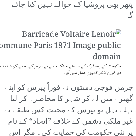
پتھر بھی پروشیا کے حوالے نہیں کیا جائے
گا۔
حکومت کے بسمارک کے سامنے جھک جانے نے عوام کے غصے کو شدید تر
دیا اور بالآخر کمیون عمل میں آیا۔
جرمن فوجی دستوں نے فوراً پیرس کو اپنے
گھیرے میں لے کر شہر کا محاصرہ کر لیا۔
پہلے پہل تو پیرس کے محنت کش طبقے نے
غیر ملکی دشمن کے خلاف ”اتحاد“ کے نام
پر نئی حکومت کی حمایت کی۔ مگر اس