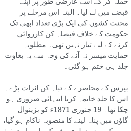
حملہ کر کے اسے عارضی طور پر اپنے
قبضے میں لے لیا۔ البتہ اس مرحلے پر
محنت کشوں کی ایک بڑی تعداد ابھی تک
حکومت کے خلاف فیصلہ کن کارروائی
کرنے کے لیے تیار نہیں تھی۔ مطلوبہ
حمایت میسر نہ آنے کی وجہ سے یہ بغاوت
جلد ہی ختم ہو گئی۔
پیرس کے محاصرے کے تباہ کن اثرات پڑے۔
اس کا جلد خاتمہ کرنا انتہائی ضروری ہو
چکا تھا۔ 19 جنوری 1871ء کو بزینوال
گاؤں میں پناہ لینے کا منصوبہ ناکام ہو گیا،