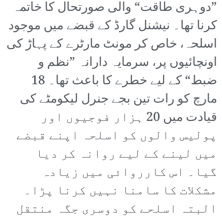
”دوہری طاقت“ والی صورتحال کا خاتمہ
کرنا تھا۔ نیشنل گارڈ کے قبضے میں موجود
اسلحہ، خاص کر مونٹ مارٹرے کے پہاڑ کی
اونچائیوں پر، سرمایہ دارانہ ”نظم و
ضبط“ کے لیے خطرے کا باعث تھا۔ 18
مارچ کو رات تین بجے جنرل لیکومٹے کی
قیادت میں 20 ہزار فوجیوں اور
پولیس والوں کو اسلحہ اپنے قبضے
میں لینے کے لیے روانہ کر دیا
گیا۔ اس کارروائی میں زیادہ
مشکلات کا سامنا نہیں کرنا پڑا۔
البتہ اسلحے کو دوسری جگہ منتقل