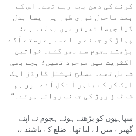
کرنے کی دھن بجا رہے تھے۔ اس کے
بعد ماحول فوری طور پر ایسا بدل
گیا جیسا تھیٹر میں بدلتا ہے؛
پہاڑ کو جانے والے سارے رستے آگے
بڑھتے ہجوم سے بھر گئے۔ خواتین
اکثریت میں موجود تھیں؛ بچے بھی
شامل تھے۔ مسلح نیشنل گارڈز ایک
ایک کر کے باہر آ نکل آئے اور ہم
شاٹاؤ روژ کی جانب روانہ ہوئے۔“
سپاہیوں کو بڑھتے ہوئے ہجوم نے اپنے
گھیرے میں لے لیا تھا۔ ضلع کے باشندے،