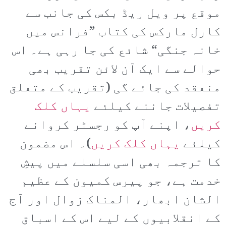
موقع پر ویل ریڈ بکس کی جانب سے
کارل مارکس کی کتاب ”فرانس میں
خانہ جنگی“ شائع کی جا رہی ہے۔ اس
حوالے سے ایک آن لائن تقریب بھی
منعقد کی جائے گی (تقریب کے متعلق
تفصیلات جاننے کیلئے
یہاں کلک
کریں
، اپنے آپ کو رجسٹر کروانے
کیلئے
یہاں کلک کریں
)۔ اس مضمون
کا ترجمہ بھی اسی سلسلے میں پیشِ
خدمت ہے، جو پیرس کمیون کے عظیم
الشان ابھار، المناک زوال اور آج
کے انقلابیوں کے لیے اس کے اسباق