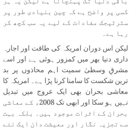
باقی دنیا تک پہنچانا ہے لیکن یہ ہر
کسی پر واضح ہے کہ چین بنیادی طور پر
سٹرٹیجک مفادات کے لیے یہ سب کچھ کر
رہا ہے۔
لیکن اس دوران امریکہ کی طاقت اور اجارہ
داری دنیا بھر میں کمزور ہوئی ہے اور اسے
مشرقِ وسطیٰ سمیت اہم محاذوں پر بد
ترین شکست کا سامنا کرنا پڑا ہے۔ امریکہ کا
معاشی بحران بھی ایک عروج میں تبدیل
نہیں ہو سکا اور ابھی تک 2008ء کے معاشی
بحران کے اثرات موجود ہیں۔ بلکہ بہت
سے تجزیہ نگار اور معیشت دان ایک نئے