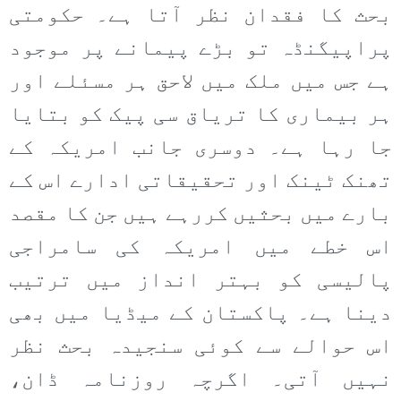
بحث کا فقدان نظر آتا ہے۔ حکومتی
پراپیگنڈہ تو بڑے پیمانے پر موجود
ہے جس میں ملک میں لاحق ہر مسئلے اور
ہر بیماری کا تریاق سی پیک کو بتایا
جا رہا ہے۔ دوسری جانب امریکہ کے
تھنک ٹینک اور تحقیقاتی ادارے اس کے
بارے میں بحثیں کررہے ہیں جن کا مقصد
اس خطے میں امریکہ کی سامراجی
پالیسی کو بہتر انداز میں ترتیب
دینا ہے۔ پاکستان کے میڈیا میں بھی
اس حوالے سے کوئی سنجیدہ بحث نظر
نہیں آتی۔ اگرچہ روزنامہ ڈان،