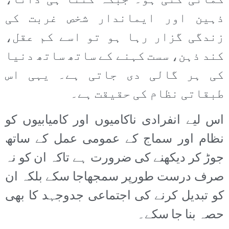
کمائی گئی ہو۔ جبکہ کتنا ہی دانا،
ذہین اور ایماندار شخص غربت کی
زندگی گزار رہا ہو تو اسے کم عقل،
کند ذہن، سست کہنے کے ساتھ ساتھ دنیا
کی ہر گالی دی جاتی ہے۔ یہی اس
طبقاتی نظام کی حقیقت ہے۔
اس لیے انفرادی ناکامیوں اور کامیابیوں کو
نظام اور سماج کے عمومی عمل کے ساتھ
جوڑ کر دیکھنے کی ضرورت ہے تاکہ ان کو نہ
صرف درست طورپر سمجھاجا سکے بلکہ ان
کو تبدیل کرنے کی اجتماعی جدوجہد کا بھی
حصہ بنا جا سکے۔