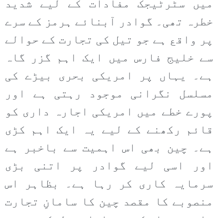
میں سٹرٹیجک مفادات کے لیے شدید
خطرہ تھی۔ گوادر آبنائے ہرمز کے سرے
پر واقع ہے جو تیل کی تجارت کے حوالے
سے خلیج فارس میں ایک اہم گزر گاہ
ہے۔ یہاں پر امریکی بحری بیڑے کی
مسلسل نگرانی موجود رہتی ہے اور
پورے خطے میں امریکی اجارہ داری کو
قائم رکھنے کے لیے یہ ایک اہم کڑی
ہے۔ چین بھی اس اہمیت سے باخبر ہے
اور اسی لیے گوادر پر اتنی بڑی
سرمایہ کاری کر رہا ہے۔ بظاہر اس
منصوبے کا مقصد چین کا سامانِ تجارت