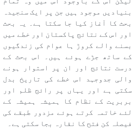
لیکن اس کے باوجود اس میں وہ تمام
بنیادیں موجود ہیں جن پر ایک سنجیدہ
بحث کا آغاز کیا جا سکتا ہے۔ یہ بحث
اور اس کے نتائج پاکستان اور خطے میں
بسنے والے کروڑ ہا عوام کی زندگیوں
کے ساتھ جڑے ہوئے ہیں۔ اس بحث کے
درست نتائج اور ان پر استوار ہونے
والی جدوجہد اس خطے کی تاریخ بدل
سکتی ہے اور یہاں پر رائج ظلم اور
بربریت کے نظام کا ہمیشہ ہمیشہ کے
لئے خاتمہ کرتے ہوئے مزدور طبقے کی
فیصلہ کن فتح کا نقارہ بجا سکتی ہے۔