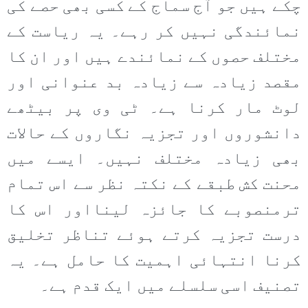
چکے ہیں جو آج سماج کے کسی بھی حصے کی
نمائندگی نہیں کر رہے۔ یہ ریاست کے
مختلف حصوں کے نمائندے ہیں اور ان کا
مقصد زیادہ سے زیادہ بد عنوانی اور
لوٹ مار کرنا ہے۔ ٹی وی پر بیٹھے
دانشوروں اور تجزیہ نگاروں کے حالات
بھی زیادہ مختلف نہیں۔ ایسے میں
محنت کش طبقے کے نکتہ نظر سے اس تمام
ترمنصوبے کا جائزہ لینااور اس کا
درست تجزیہ کرتے ہوئے تناظر تخلیق
کرنا انتہائی اہمیت کا حامل ہے۔ یہ
تصنیف اسی سلسلے میں ایک قدم ہے۔