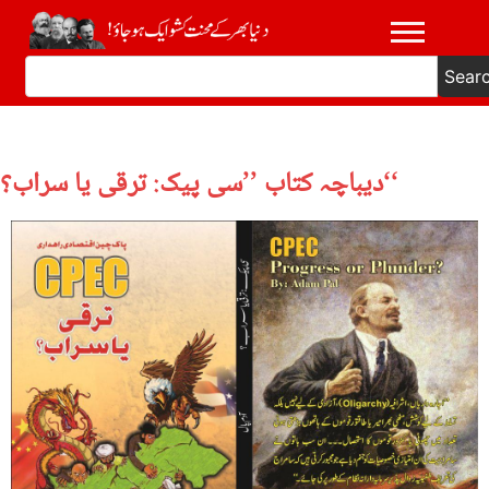
Sear
دیباچہ کتاب ’’سی پیک: ترقی یا سراب؟‘‘