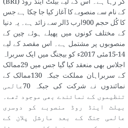
کر رہا ہے۔ اس کے لیے بیلٹ اینڈ روڈ (BRI)
کے نام سے منصوبے کا آغاز کیا جا چکا ہے جس
کا کُل حجم 900ارب ڈالر سے زائد ہے۔ یہ دنیا
کے مختلف کونوں میں پھیلے ہوئے چین کے
منصوبوں پر مشتمل ہے۔ اس مقصد کے لیے
14-15مئی 2017ء کو بیجنگ میں ایک سربراہ
اجلاس بھی منعقد کیا گیا جس میں 29ممالک
کے سربراہان مملکت جبکہ 130ممالک کے
نمائندوں نے شرکت کی جبکہ 70عالمی
تنظیموں کے نمائندے بھی موجود تھے۔
بیلٹ اینڈ روڈ منصوبے کو دوسری
عالمی جنگ کے بعد مارشل پلان کے