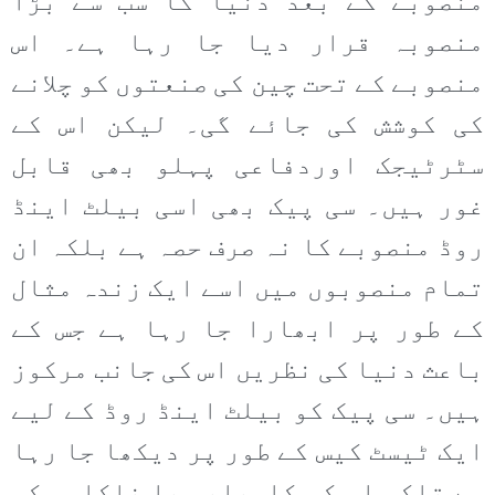
منصوبے کے بعد دنیا کا سب سے بڑا
منصوبہ قرار دیا جا رہا ہے۔ اس
منصوبے کے تحت چین کی صنعتوں کو چلانے
کی کوشش کی جائے گی۔ لیکن اس کے
سٹرٹیجک اوردفاعی پہلو بھی قابل
غور ہیں۔ سی پیک بھی اسی بیلٹ اینڈ
روڈ منصوبے کا نہ صرف حصہ ہے بلکہ ان
تمام منصوبوں میں اسے ایک زندہ مثال
کے طور پر ابھارا جا رہا ہے جس کے
باعث دنیا کی نظریں اس کی جانب مرکوز
ہیں۔ سی پیک کو بیلٹ اینڈ روڈ کے لیے
ایک ٹیسٹ کیس کے طور پر دیکھا جا رہا
ہے تاکہ اس کی کامیابی یا ناکامی کی