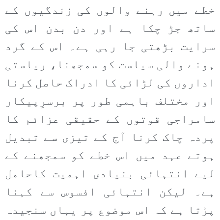
خطے میں رہنے والوں کی زندگیوں کے
ساتھ جڑ چکا ہے اور دن بدن اس کی
سرایت بڑھتی جا رہی ہے۔ اس کے گرد
ہونے والی سیاست کو سمجھنا، ریاستی
اداروں کی لڑائی کا ادراک حاصل کرنا
اور مختلف باہمی طور پر برسرِپیکار
سامراجی قوتوں کے حقیقی عزائم کا
پردہ چاک کرنا آج کے تیزی سے تبدیل
ہوتے عہد میں اس خطے کو سمجھنے کے
لیے انتہائی بنیادی اہمیت کاحامل
ہے۔ لیکن انتہائی افسوس سے کہنا
پڑتا ہے کہ اس موضوع پر یہاں سنجیدہ