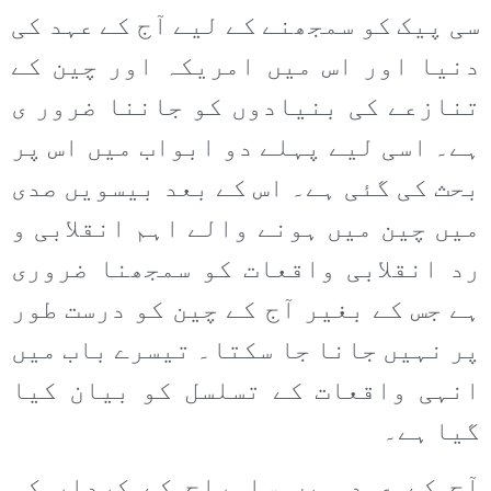
سی پیک کو سمجھنے کے لیے آج کے عہد کی
دنیا اور اس میں امریکہ اور چین کے
تنازعے کی بنیادوں کو جاننا ضرور ی
ہے۔ اسی لیے پہلے دو ابواب میں اس پر
بحث کی گئی ہے۔ اس کے بعد بیسویں صدی
میں چین میں ہونے والے اہم انقلابی و
رد انقلابی واقعات کو سمجھنا ضروری
ہے جس کے بغیر آج کے چین کو درست طور
پر نہیں جانا جا سکتا۔ تیسرے باب میں
انہی واقعات کے تسلسل کو بیان کیا
گیا ہے۔
آج کے عہد میں سامراج کے کردار کی