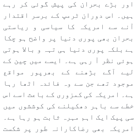
اور بڑے بحران کی پیش گوئی کر رہے
ہیں۔ اس دوران ٹرمپ کے برسر اقتدار
آنے سے امریکہ کا سیاسی و ریاستی
بحران بھی پوری دنیا پر واضح ہو چکا
ہے بلکہ پوری دنیا ہی تہہ و بالا ہوتی
ہوئی نظر آ رہی ہے۔ ایسے میں چین کے
لیے آگے بڑھنے کے بھرپور مواقع
موجود تھے جن سے وہ فائدہ اٹھا رہا
ہے۔ امریکہ کی کمزوری کے باعث اسے اس
خطے سے باہر دھکیلنے کی کوششوں میں
سی پیک ایک اہم مہرہ ثابت ہو رہا ہے۔
امریکہ بھی رضاکارانہ طور پر شکست