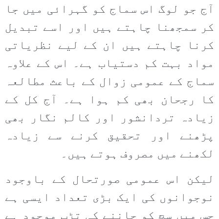
آج جو لوگ اس سماج کو گہرائی میں جا
کر سمجھنا چاہتے ہیں اور اسے تبدیل
کرنا چاہتے ہیں ان کے لیے نظریاتی
مواد بہت کم دستیاب ہے۔ اس کے علاوہ
سماج کے عمومی زوال کے باعث مطالعہ
کا رجحان بھی کم ہوا ہے۔ آج کل کے
زیادہ تردانشور اور کالم نگار بھی
پڑھنے اور تحقیق کرنے سے زیادہ
لکھنے میں مصروف ہوتے ہیں۔
لیکن اس عمومی صورتحال کے باوجود
نوجوانوں کی ایک بڑی تعداد ایسی ہے
جس میں سچ کو جاننے کی تڑپ موجود ہے