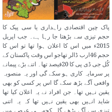
پاک چین اقتصادی راہداری یا سی پیک کا
حجم تیزی سے بڑھتا جا رہا ہے۔ جب اپریل
2015ء میں اس کا اعلان ہوا تھا تو اس کا
حجم 46ارب ڈالر تھاجو اس وقت پاکستان کے
کُل جی ڈی پی کا 20فیصد تھا۔ اتنے بڑے پیمانے
پر سرمایہ کاری ہو سکے گی اور یہ منصوبہ
واقعی آگے بڑھ سکے گا اس پر کسی کو بھی
یقین نہیں تھا۔ جن افراد نے یہ اعلان کیا تھا
شاید انہیں بھی یقین نہیں تھا کہ یہ اتنی
تیزی سے آگے بڑھے گا۔ کچھ ہی عرصے میں