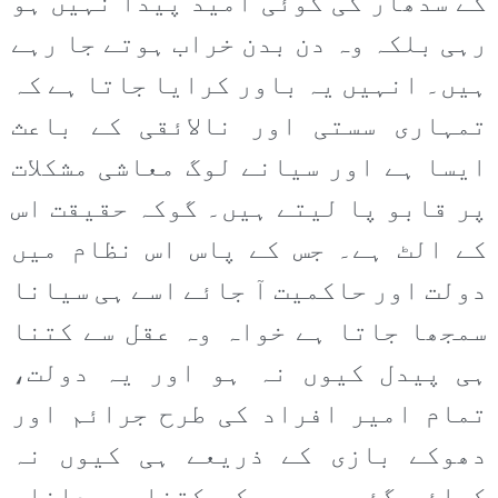
کے سدھار کی کوئی امید پیدا نہیں ہو
رہی بلکہ وہ دن بدن خراب ہوتے جا رہے
ہیں۔ انہیں یہ باور کرایا جاتا ہے کہ
تمہاری سستی اور نالائقی کے باعث
ایسا ہے اور سیانے لوگ معاشی مشکلات
پر قابو پا لیتے ہیں۔ گوکہ حقیقت اس
کے الٹ ہے۔ جس کے پاس اس نظام میں
دولت اور حاکمیت آ جائے اسے ہی سیانا
سمجھا جاتا ہے خواہ وہ عقل سے کتنا
ہی پیدل کیوں نہ ہو اور یہ دولت،
تمام امیر افراد کی طرح جرائم اور
دھوکے بازی کے ذریعے ہی کیوں نہ