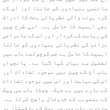
سائنسی بنیادوں کو جاننا اور اس کے
گرد ہونے والی نظریاتی بحث کا ادراک
بھی اہمیت کا حامل ہے۔ اسی طرح چین
کی ریاست کے کردار اور اس کے سامراجی
عزائم کی نظریاتی بنیادوں کو جاننا
اہمیت کا حامل ہے جس کوچوتھے باب میں
تفصیل سے بیان کیا گیا ہے۔ پانچواں
باب آج کے چین میں موجود تضادات اور
اس کی سیاست اور اس میں موجود تضادات
کے بارے میں ہے جبکہ چھٹا باب سی پیک
کے منصوبے کے خدوخال واضح کرتا ہے۔
ساتویں باب میں سی پیک کے پاکستان پر