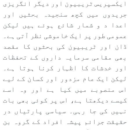
ایکسپریس ٹریبیون اور دیگر انگریزی
جریدوں میں کچھ سنجیدہ بحثیں اور
اعدا د و شمار شائع ہوئے ہیں لیکن
عمومی طور پر ایک خاموشی نظر آتی ہے۔
ڈان اور ٹریبیون کی بحثوں کا مقصد
بھی مقامی سرمایہ داروں کے تحفظات
اور خدشات کا اظہار کرنا ہوتا ہے۔
لیکن ایک عام مزدور اور کسان کے لیے
اس منصوبے میں کیا ہے اور وہ اسے
کیسے دیکھتا ہے، اس پر کوئی بھی بات
نہیں کی جا رہی۔ سیاسی پارٹیاں در
حقیقت جرائم پیشہ افراد کے گروہ بن