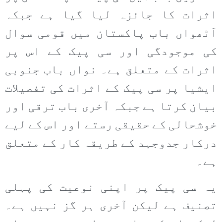
اثرات کا جائزہ لیا گیا ہے جبکہ
آٹھواں باب پاکستان میں قومی سوال
کی موجودگی اور سی پیک کے اس پر
اثرات کے متعلق ہے۔ نواں باب جنوبی
ایشیا پر سی پیک کے اثرات کی تفصیلات
بیان کرتا ہے جبکہ آخری باب ترقی اور
خوشحالی کے حقیقی رستے اور اس کے لیے
درکار جدوجہد کے طریقہ کار کے متعلق
ہے۔
یہ سی پیک پر اپنی نوعیت کی پہلی
تصنیف ہے لیکن آخری ہر گز نہیں ہے۔