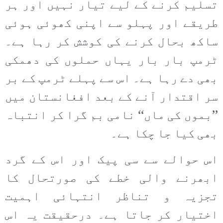
تسلیم کرنے کے لیے تیار نہیں اور ہر
طریقے اور پہلو سے اپنی کھوئی ہوئی
ساکھ بحال کرنے کی کوشش کر رہا ہے۔
ٹرمپ بار بار یہاں حملوں کی دھمکی
بھی دے رہا ہے۔ اس سے پہلے ٹرمپ کے بر
سر اقتدار آنے کے بعد افغانستان میں
’’بموں کی ماں‘‘ نامی بم گرا کر انتباہ
بھی کیا جا چکا ہے۔
اس حوالے سے سی پیک اور اس کے گرد
ابھرنے والی خطے کی صورتحال کا
تجزیہ و تناظر انتہائی اہمیت
اختیار کر جاتا ہے۔ درحقیقت یہ اس