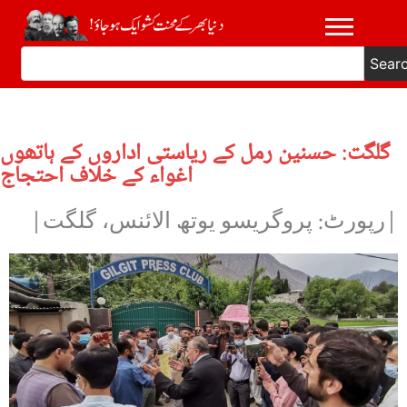
Sear
گلگت: حسنین رمل کے ریاستی اداروں کے ہاتھوں
اغواء کے خلاف احتجاج
|رپورٹ: پروگریسو یوتھ الائنس، گلگت|