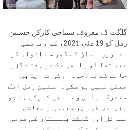
گلگت کے معروف سماجی کارکن حسنین
رمل کو 19 مئی 2021ء کو ریاستی
اداروں نے ان کے گھر سے اغواء کر
لیا تھا اور ابھی تک دو ہفتے گزر
جانے کے باوجودان کی بازیابی
ممکن نہیں ہو سکی۔ حسنین رمل ایک
متحرک سیاسی و سماجی کارکن ہے جو
بنیادی طور پر سیاسی و معاشی
مسائل اور گلگت بلتستان کی قومی
محکومی کے خلاف پچھلے کئی سالوں سے