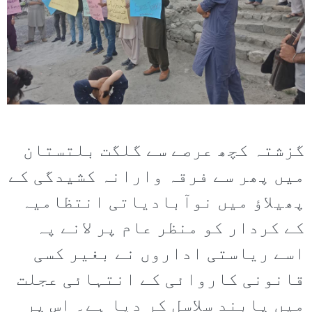
گزشتہ کچھ عرصے سے گلگت بلتستان
میں پھر سے فرقہ وارانہ کشیدگی کے
پھیلاؤ میں نوآبادیاتی انتظامیہ
کے کردار کو منظر عام پر لانے پہ
اسے ریاستی اداروں نے بغیر کسی
قانونی کاروائی کے انتہائی عجلت
میں پابند سلاسل کر دیا ہے۔ اس پر