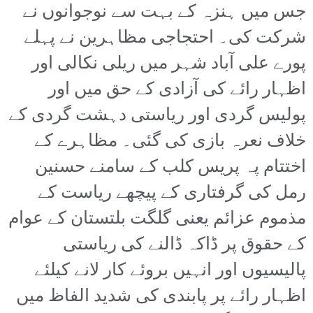
جس میں ہنزہ کے بہت سے نوجوانوں نے
شرکت کی۔ احتجاجی مظاہرین نے پہلے
پورے علی آباد شہر میں ریلی نکالی اور
اظہار رائے کی آزادی کے حق میں اور
پولیس گردی اور ریاستی دہشت گردی کے
خلاف نعرہ بازی کی گئی۔ مظاہرے کے
اختتام پہ پریس کلب کے سامنے حسنین
رمل کی گرفتاری کے پیچھے ریاست کے
مذموم عزائم یعنی گلگت بلتستان کے عوام
کے حقوق پر ڈاکہ ڈالنے کی ریاستی
پالیسیوں اور انہیں بروئے کار لانے کیلئے
اظہار رائے پر پابندی کی شدید الفاظ میں