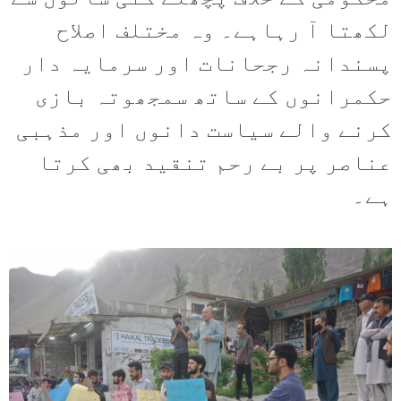
لکھتا آ رہاہے۔ وہ مختلف اصلاح
پسندانہ رجحانات اور سرمایہ دار
حکمرانوں کے ساتھ سمجھوتہ بازی
کرنے والے سیاست دانوں اور مذہبی
عناصر پر بے رحم تنقید بھی کرتا
ہے۔