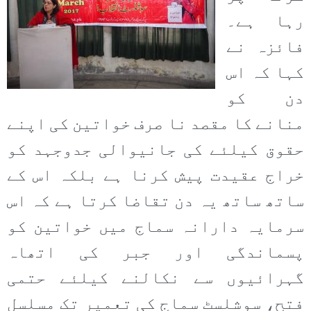
رہا ہے۔
فائزہ نے
کہا کہ اس
دن کو
منانے کا مقصد نا صرف خواتین کی اپنے
حقوق کیلئے کی جانیوالی جدوجہد کو
خراج عقیدت پیش کرنا ہے بلکہ اس کے
ساتھ ساتھ یہ دن تقاضا کرتا ہے کہ اس
سرمایہ دارانہ سماج میں خواتین کو
پسماندگی اور جبر کی اتھاہ
گہرائیوں سے نکالنے کیلئے حتمی
فتح، سوشلسٹ سماج کی تعمیر تک مسلسل