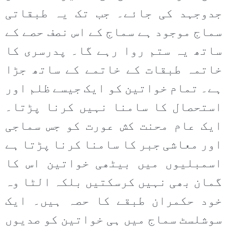
جدوجہد کی جائے۔ جب تک یہ طبقاتی
سماج موجود ہے سماج کے اس نصف حصے کے
ساتھ یہ ستم روا رہے گا۔ پدرسری کا
خاتمہ طبقات کے خاتمے کے ساتھ جڑا
ہے۔ تمام خواتین کو ایک جیسے ظلم اور
استحصال کا سامنا نہیں کرنا پڑتا۔
ایک عام محنت کش عورت کو جس سماجی
اور معاشی جبر کا سامنا کرنا پڑتا ہے
اسمبلیوں میں بیٹھی خواتین اس کا
گمان بھی نہیں کرسکتیں بلکہ الٹا وہ
خود حکمران طبقے کا حصہ ہیں۔ ایک
سوشلسٹ سماج میں ہی خواتین کو صدیوں