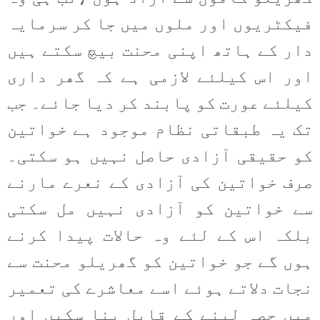
فیکٹریوں اور ملوں میں جا کر سرمایہ
دار کے ہاتھ اپنی محنت بیچ سکتے ہیں
اور اس کیلئے لازمی ہے کہ گھر داری
کیلئے عورت کو پابند کر دیا جائے۔ جب
تک یہ طبقاتی نظام موجود ہے خواتین
کو حقیقی آزادی حاصل نہیں ہو سکتی۔
صرف خواتین کی آزادی کے نعرے مارنے
سے خواتین کو آزادی نہیں مل سکتی
بلکہ اس کے لئے وہ حالات پیدا کرنے
ہوں گے جو خواتین کو گھریلو محنت سے
نجات دلاتے ہوئے اسے معاشرے کی تعمیر
میں حصہ لینے کے قابل بنا سکیں اور