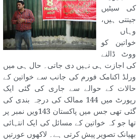
کی سیٹیں
جیتتی ہیں،
وہاں
خواتین کو
ووٹ ڈالنے
کی اجازت ہی نہیں دی جاتی۔ حال ہی میں
ورلڈ اکنامک فورم کی جانب سے خواتین کے
حالات کے حوالے سے جاری کی گئی ایک
رپورٹ میں 144 ممالک کی درجہ بندی کی
گئی تھی جس میں پاکستان 143ویں نمبر پر
تھا جو کہ خواتین کے مسائل کی ایک انتہائی
بھیانک تصویر پیش کرتی ہے۔ لاکھوں عورتیں