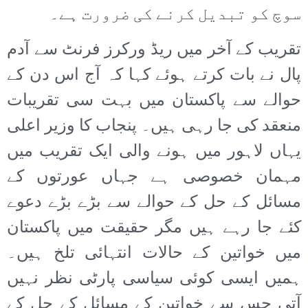
سوچ کو تبدیل کرنے کی ضرورت ہے۔
تقریب کے آخر میں ریڈ ورکرز فرنٹ سے آدم
پال نے بات کرتے ہوئے کہا کہ آج اس دن کے
حوالے سے پاکستان میں بہت سی تقریبات
منعقد کی جا رہی ہیں۔ پنجاب کا وزیر اعلی
یہاں لاہور میں ہونے والی ایک تقریب میں
مہمان خصوصی ہے جہاں عورتوں کے
مسائل کے حل کے حوالے سے بڑے بڑے دعوے
کئے جا رہے ہیں مگر حقیقت میں پاکستان
میں خواتین کے حالات انتہائی تلخ ہیں۔
ہمیں ایسی کوئی سیاسی پارٹی نظر نہیں
آتی جس سے خواتین کے مسائل کے حل کے