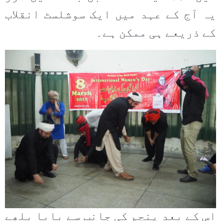
یہ آج کے عہد میں ایک سوشلسٹ انقلاب
کے ذریعے ہی ممکن ہے۔
اس کے بعد پنچم کی جانب سے بابا بلھے