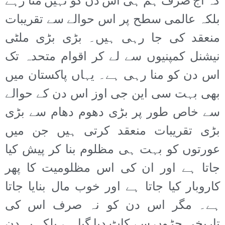
کہ آج صرف ہم ہی اس دن کو نہیں منا رہے
بلکہ عالمی سطح پر اس حوالے سے تقریبات
منعقد کی جا رہی ہیں۔ بڑی بڑی ملٹی
نیشنل کمپنیوں سے لے کر اقوام متحدہ تک
اس دن کو منا رہی ہے۔ یہاں پاکستان میں
بھی بہت سی این جی اوز اس دن کے حوالے
سے خاص طور پر بڑی دھوم دھام سے بڑی
بڑی تقریبات منعقد کرتی ہیں جن میں
عورتوں کو بہت ہی مظلوم بنا کر پیش کیا
جاتا ہے اور ان کی اس مظلومیت کا پھر
کاروبار کیا جاتا ہے اور خوب مال بنایا جاتا
ہے۔ مگر اس دن کو نہ صرف اس کی
تاریخی جڑوں سے کاٹ دیا گیا ہے بلکہ یہ دن