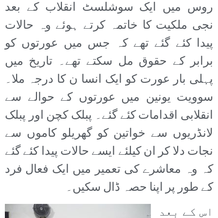
روس میں ایک سوشلسٹ انقلاب کے بعد
نجی ملکیت کا خاتمہ کرتے ہوئے وہ حالات
پیدا کئے گئے تھے کہ جس میں عورتوں کو
برابر کے حقوق مل سکتے تھے۔ تاریخ میں
پہلی بار عورت کو ایک انسا ن کا درجہ ملا۔
سوویت یونین میں عورتوں کے حوالے سے
انقلابی اقدامات کئے گئے۔ پبلک کچن اور پبلک
لانڈریوں سے خواتین کو گھریلو کاموں سے
نجات دلا کر ان کیلئے ایسے حالات پیدا کئے گئے
کہ وہ معاشرے کی تعمیر میں ایک فعال فرد
کے طور پر اپنا حصہ ڈال سکیں۔
اس کے بعد