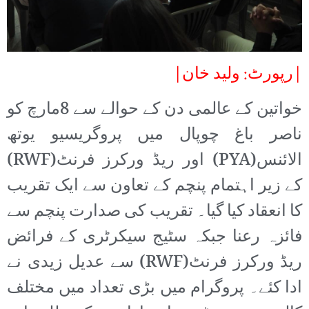
|رپورٹ: ولید خان|
خواتین کے عالمی دن کے حوالے سے 8مارچ کو
ناصر باغ چوپال میں پروگریسیو یوتھ
الائنس(PYA) اور ریڈ ورکرز فرنٹ(RWF)
کے زیر اہتمام پنچم کے تعاون سے ایک تقریب
کا انعقاد کیا گیا۔ تقریب کی صدارت پنچم سے
فائزہ رعنا جبکہ سٹیج سیکرٹری کے فرائض
ریڈ ورکرز فرنٹ(RWF) سے عدیل زیدی نے
ادا کئے۔ پروگرام میں بڑی تعداد میں مختلف