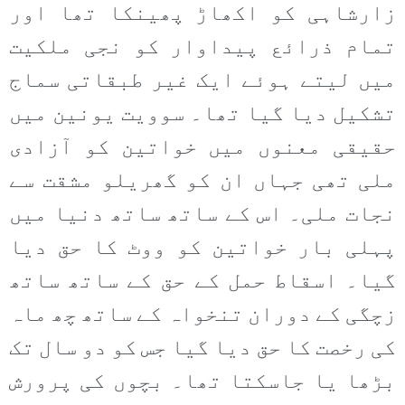
زارشاہی کو اکھاڑ پھینکا تھا اور
تمام ذرائع پیداوار کو نجی ملکیت
میں لیتے ہوئے ایک غیر طبقاتی سماج
تشکیل دیا گیا تھا۔ سوویت یونین میں
حقیقی معنوں میں خواتین کو آزادی
ملی تھی جہاں ان کو گھریلو مشقت سے
نجات ملی۔ اس کے ساتھ ساتھ دنیا میں
پہلی بار خواتین کو ووٹ کا حق دیا
گیا۔ اسقاط حمل کے حق کے ساتھ ساتھ
زچگی کے دوران تنخواہ کے ساتھ چھ ماہ
کی رخصت کا حق دیا گیا جس کو دو سال تک
بڑھا یا جاسکتا تھا۔ بچوں کی پرورش