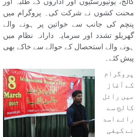
کالج، یونیورسٹیوں اور اداروں کے طلبہ اور
محنت کشوں نے شرکت کی۔ پروگرام میں
پنچم کی جانب سے خواتین پر ہونے والے
گھریلو تشدد اور سرمایہ دارانہ نظام میں
ہونے والے استحصال کے حوالے سے خاکے بھی
پیش کئے۔
پروگرام
کے آغاز
میں رائل
کالج سے
رائے اسد
نے کیفی