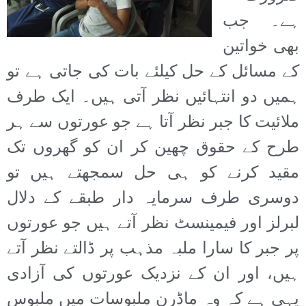
ہے۔ جب
بھی خواتین
کے مسائل کے حل کیلئے بات کی جاتی ہے تو
ہمیں دو انتہائیں نظر آتی ہیں۔ ایک طرف
ملائیت کا جبر نظر آتا ہے جو عورتوں سے ہر
طرح کے حقوق چھین کر ان کو گھروں تک
مقید کرنے کو ہی حل سمجھتے ہیں تو
دوسری طرف سرمایہ دار طبقے کے دلال
لبرلز اور فیمینسٹ نظر آتے ہیں جو عورتوں
پر جبر کا سارا ملبہ مذہب پر ڈالتے نظر آتے
ہیں، اور ان کے نزدیک عورتوں کی آزادی
یہی ہے کہ وہ ماڈرن ملبوسات میں ملبوس