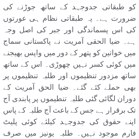
کو طبقاتی جدوجہد کے ساتھ جوڑنے کی
ضرورت ہے۔ یہ طبقاتی نظام ہی عورتوں
کی اس پسماندگی اور جبر کی اصل وجہ
ہے۔ ضیا الحقی آمریت نے پاکستانی سماج
میں خواتین کو پتھر کے دور میں واپس بھیجنے
میں کوئی کسر نہیں چھوڑی۔ اس کے ساتھ
ساتھ مزدور تنظیموں اور طلبہ تنظیموں پر
بھی حملے کئے گئے۔ ضیا الحق آمریت کے
دوران لگائی گئی طلبہ تنطیموں پر پابندی آج
تک برقرار ہے جس کے باعث آج طلبہ کے پاس
اپنے حقوق کی جدوجہد کیلئے کوئی پلیٹ
فارم موجود نہیں۔ طلبہ یونیز میں صرف