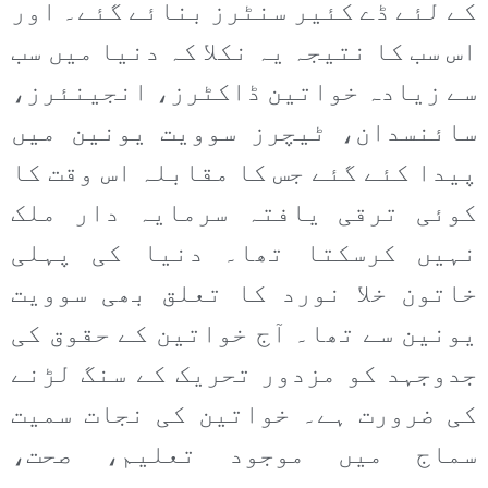
کے لئے ڈے کئیر سنٹرز بنائے گئے۔ اور
اس سب کا نتیجہ یہ نکلا کہ دنیا میں سب
سے زیادہ خواتین ڈاکٹرز، انجینئرز،
سائنسدان، ٹیچرز سوویت یونین میں
پیدا کئے گئے جس کا مقابلہ اس وقت کا
کوئی ترقی یافتہ سرمایہ دار ملک
نہیں کرسکتا تھا۔ دنیا کی پہلی
خاتون خلا نورد کا تعلق بھی سوویت
یونین سے تھا۔ آج خواتین کے حقوق کی
جدوجہد کو مزدور تحریک کے سنگ لڑنے
کی ضرورت ہے۔ خواتین کی نجات سمیت
سماج میں موجود تعلیم، صحت،