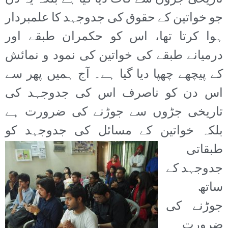
جو خواتین کے حقوق کی جدوجہد کا علمبردار
ہوا کرتا تھا، اس کو حکمران طبقے اور
درمیانے طبقے کی خواتین کی نمود و نمائش
کے پیچھے چھپا دیا گیا ہے۔ آج ہمیں پھر سے
اس دن کو ناصرف اس کی جدوجہد کی
تاریخی جڑوں سے جوڑنے کی ضرورت ہے
بلکہ خواتین کے
مسائل کی جدوجہد کو
طبقاتی
جدوجہد کے
ساتھ
جوڑنے کی
ضرورت