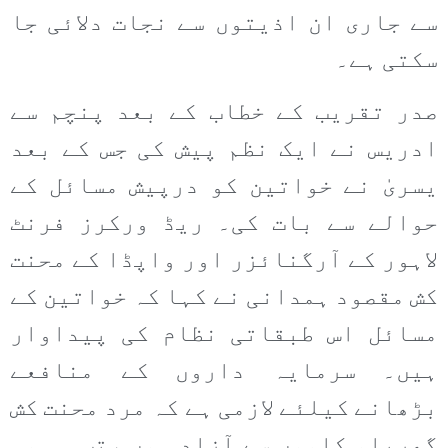
سے جاری ان اذیتوں سے نجات دلائی جا
سکتی ہے۔
صدر تقریب کے خطاب کے بعد پنچم سے
ادریس نے ایک نظم پیش کی جس کے بعد
یسریٰ نے خواتین کو درپیش مسائل کے
حوالے سے بات کی۔ ریڈ ورکرز فرنٹ
لاہور کے آرگنائزر اور واپڈا کے محنت
کش مقصود ہمدانی نے کہا کہ خواتین کے
مسائل اس طبقاتی نظام کی پیداوار
ہیں۔ سرمایہ داروں کے منافعے
بڑھانے کیلئے لازمی ہے کہ مرد محنت کش
گھریلو کاموں سے آزاد ہوں ،تب ہی وہ