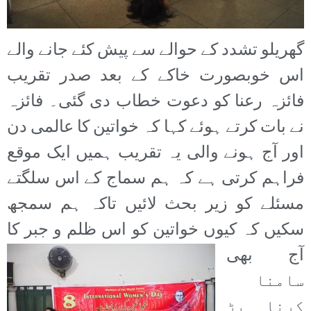
گھریلو تشدد کے حوالے سے پیش کئے جانے والے
اس خوبصورت خاکے کے بعد صدر تقریب
فائزہ رعنا کو دعوت خطاب دی گئی۔ فائزہ
نے بات کرتے ہوئے کہا کہ خواتین کا عالمی دن
اور آج ہونے والی یہ تقریب ہمیں ایک موقع
فراہم کرتی ہے کہ ہم سماج کے اس سلگتے
مسئلے کو زیر بحث لائیں تاکہ ہم سمجھ
سکیں کہ کیوں خواتین کو اس ظلم و جبر کا
آج بھی
سامنا
کرنا پڑ