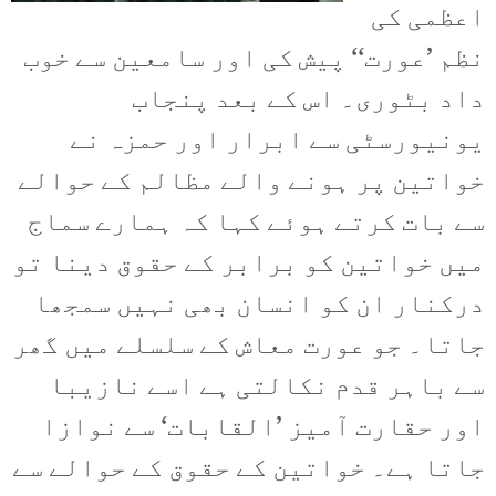
اعظمی کی
نظم ’عورت‘‘ پیش کی اور سامعین سے خوب
داد بٹوری۔ اس کے بعد پنجاب
یونیورسٹی سے ابرار اور حمزہ نے
خواتین پر ہونے والے مظالم کے حوالے
سے بات کرتے ہوئے کہا کہ ہمارے سماج
میں خواتین کو برابر کے حقوق دینا تو
درکنار ان کو انسان بھی نہیں سمجھا
جاتا۔ جو عورت معاش کے سلسلے میں گھر
سے باہر قدم نکالتی ہے اسے نازیبا
اور حقارت آمیز ’القابات‘ سے نوازا
جاتا ہے۔ خواتین کے حقوق کے حوالے سے