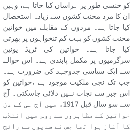
کو جنسی طور پر ہراساں کیا جاتا ہے، وہیں
ان کا مرد محنت کشوں سے زیادہ استحصال
کیا جاتا ہے۔ مردوں کے مقابلے میں خواتین
محنت کشوں کو بہت کم تنخواہوں پر بھرتی
کیا جاتا ہے۔ خواتین کی ٹریڈ یونین
سرگرمیوں پر مکمل پابندی ہے۔ اس حوالے
سے ایک سیاسی جدوجہد کی ضرورت ہے۔
جب تک نجی ملکیت موجود ہے ،خواتین کو
اس جبر سے نجات نہیں دلائی جاسکتی۔ آج
سے سو سال قبل 1917ء میں آج ہی کے دن
خواتین کے مظاہروں سے روس میں انقلاب
کا آغاز ہوا تھا جس نے صدیوں سے رائج