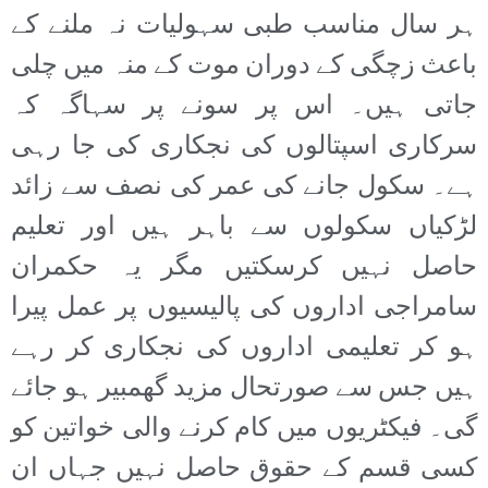
ہر سال مناسب طبی سہولیات نہ ملنے کے
باعث زچگی کے دوران موت کے منہ میں چلی
جاتی ہیں۔ اس پر سونے پر سہاگہ کہ
سرکاری اسپتالوں کی نجکاری کی جا رہی
ہے۔ سکول جانے کی عمر کی نصف سے زائد
لڑکیاں سکولوں سے باہر ہیں اور تعلیم
حاصل نہیں کرسکتیں مگر یہ حکمران
سامراجی اداروں کی پالیسیوں پر عمل پیرا
ہو کر تعلیمی اداروں کی نجکاری کر رہے
ہیں جس سے صورتحال مزید گھمبیر ہو جائے
گی۔ فیکٹریوں میں کام کرنے والی خواتین کو
کسی قسم کے حقوق حاصل نہیں جہاں ان