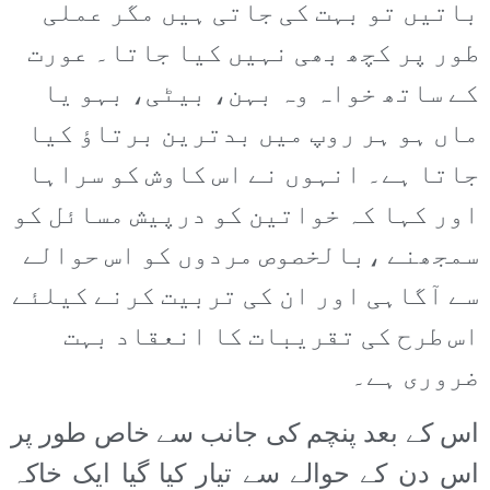
باتیں تو بہت کی جاتی ہیں مگر عملی
طور پر کچھ بھی نہیں کیا جاتا۔ عورت
کے ساتھ خواہ وہ بہن، بیٹی، بہو یا
ماں ہو ہر روپ میں بدترین برتاؤ کیا
جاتا ہے۔ انہوں نے اس کاوش کو سراہا
اور کہا کہ خواتین کو درپیش مسائل کو
سمجھنے ،بالخصوص مردوں کو اس حوالے
سے آگاہی اور ان کی تربیت کرنے کیلئے
اس طرح کی تقریبات کا انعقاد بہت
ضروری ہے۔
اس کے بعد پنچم کی جانب سے خاص طور پر
اس دن کے حوالے سے تیار کیا گیا ایک خاکہ