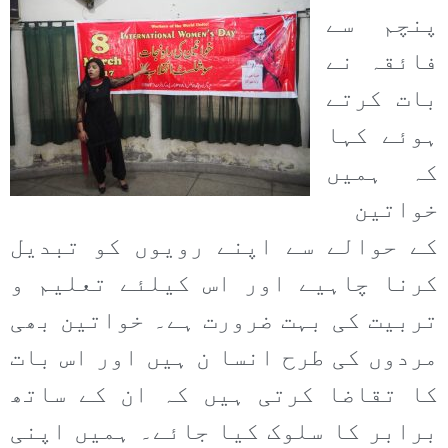
پنچم سے
فائقہ نے
بات کرتے
ہوئے کہا
کہ ہمیں
خواتین
کے حوالے سے اپنے رویوں کو تبدیل
کرنا چاہیے اور اس کیلئے تعلیم و
تربیت کی بہت ضرورت ہے۔ خواتین بھی
مردوں کی طرح انسا ن ہیں اور اس بات
کا تقاضا کرتی ہیں کہ ان کے ساتھ
برابر کا سلوک کیا جائے۔ ہمیں اپنی