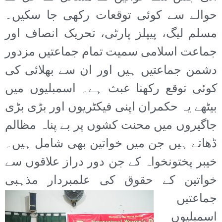
حوالے سے کوئی توقعات رکھی جا سکیں۔
مسلم لیگ، پیپلز پارٹی، تحریک انصاف اور
جماعت اسلامی سمیت تمام جماعتیں مزدور
دشمن جماعتیں ہیں اور ان سے بھلائی کی
کوئی توقع رکھنا عبث ہے۔ اسمبلیوں میں
بیٹھے یہ حکمران اپنی فیکٹریوں اور بڑی بڑی
جاگیروں میں محنت کشوں پر بے پناہ مظالم
ڈھاتے ہیں جن میں خواتین بھی شامل ہیں۔
خیبر پختونخواہ کے جن دور دراز علاقوں سے
خواتین کے حقوق کی علمبردار مذہبی
جماعتیں
اسمبلیوں