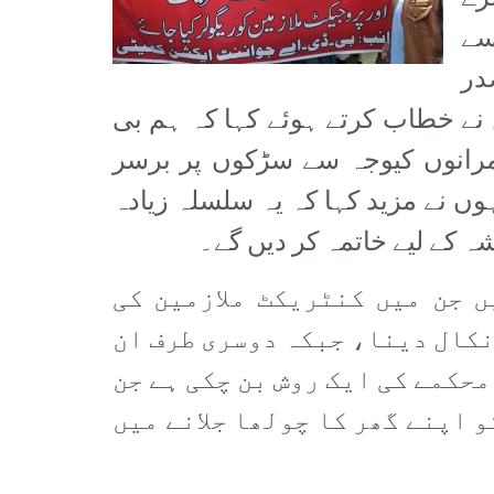
سے
در
نے خطاب کرتے ہوئے کہا کہ ہم بی
رانوں کیوجہ سے سڑکوں پر برسر
ں نے مزید کہا کہ یہ سلسلہ زیادہ
 کے لیے خاتمہ کر دیں گے۔
ں جن میں کنٹریکٹ ملازمین کی
نکال دینا، جبکہ دوسری طرف ان
حکمے کی ایک روش بن چکی ہے جن
و اپنے گھر کا چولھا جلانے میں