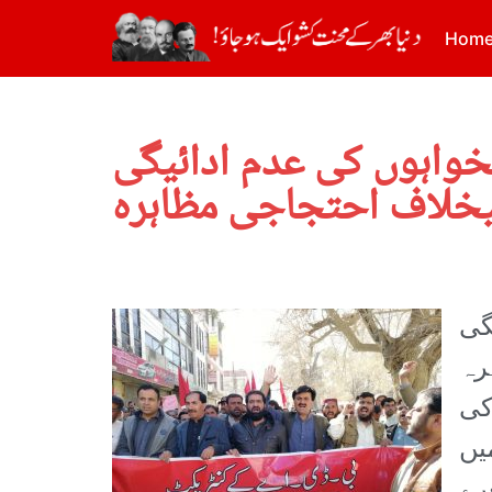
Hom
خواہوں کی عدم ادائیگی
خلاف احتجاجی مظاہرہ
گی
ہرہ
کی
یں
رے