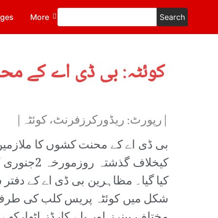
ages
More
Search
کوئٹہ: بی ڈی اے کے مح
|رپورٹ: ریڈورکرزفرنٹ، کوئٹہ|
بی ڈی اے کے محنت کشوں کا ملازمین
کیخلاف گذش
کیا گیا۔ مظاہرین بی ڈی اے کے دفت
شکل میں کوئٹہ پریس کلب کی طرف ن
مختلف بینرز اور پلے کارڈز اٹھارکھ