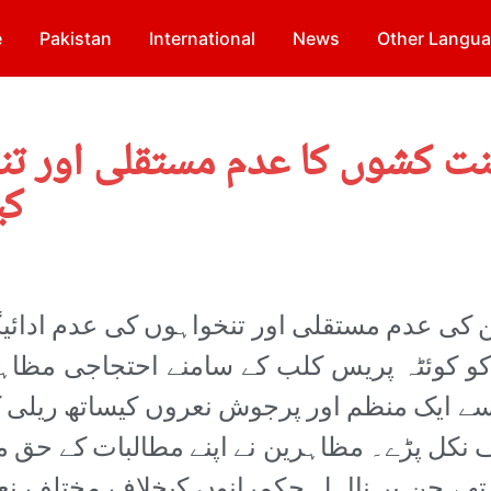
e
Pakistan
International
News
Other Langu
نت کشوں کا عدم مستقلی اور تن
کی
 کی عدم مستقلی اور تنخواہوں کی عدم ادائی
تہ روزمورخہ 2جنوری کو کوئٹہ پریس کلب کے سامنے احتجاجی مظا
ر سے ایک منظم اور پرجوش نعروں کیساتھ ریلی 
کل پڑے۔ مظاہرین نے اپنے مطالبات کے حق م
ے تھے جن پر نااہل حکمرانوں کیخلاف مختلف نع