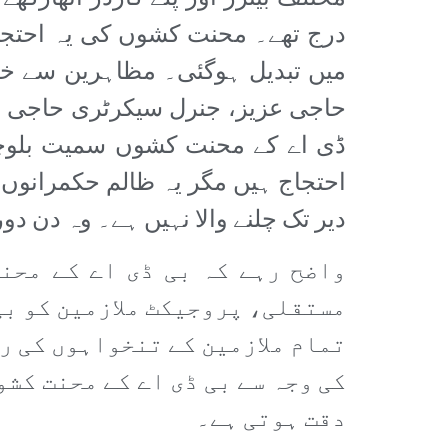
درج تھے۔ محنت کشوں کی یہ احتجا
میں تبدیل ہوگئی۔ مظاہرین سے خطا
حاجی عزیز، جنرل سیکرٹری حاجی سی
ڈی اے کے محنت کشوں سمیت بلوچس
احتجاج ہیں مگر یہ ظالم حکمرانوں 
دیر تک چلنے والا نہیں ہے۔ وہ دن 
واضح رہے کہ بی ڈی اے کے محنت
مستقلی، پروجیکٹ ملازمین کو بی
تمام ملازمین کے تنخواہوں کی ر
کی وجہ سے بی ڈی اے کے محنت کشو
دقت ہوتی ہے۔