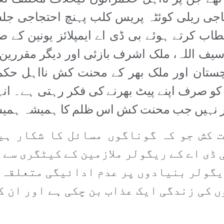
جی ریلی کوئٹہ پریس کلب پہنچ احتجاجی جل
ب کرتے ہوئے بی ڈی اے ایمپلائز یونین کے ص
ف اللہ، ملک اشرف بازئی اور دیگر مقررین 
تان اور ملک بھر کے محنت کش نااہل حکم
کو صرف اپنے پیٹ بھرنے کی فکر رہتی ہے۔ انہو
دور نہیں جب محنت کش اس ظلم کا ہمیشہ ہمیشہ
 کش جو کہ گوناگوں مسائل کا شکار ہی
 ڈی اے کے ریگولر ملازمین کے کیٹگری سے 
یگولر بنیادوں پر عدم ادائیگی متعلقہ م
ں کی زندگی ایک عذاب بن چکی ہے اور ان ک