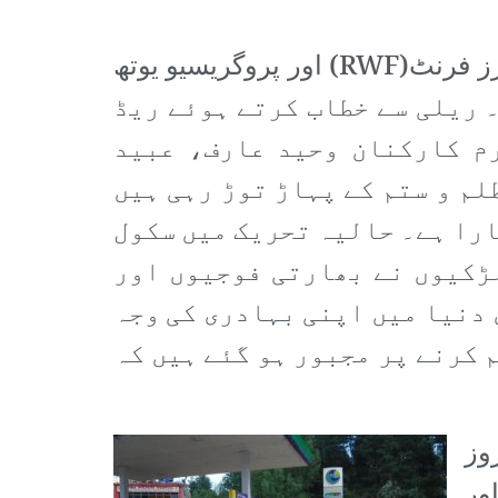
بھارتی مقبوضہ کشمیر میں جاری حالیہ تحریک سے اظہار یکجہتی کے لیے ریڈ ورکرز فرنٹ(RWF) اور پروگریسیو یوتھ
گیا۔ ریلی سے خطاب کرتے ہوئے ریڈ
م کارکنان وحید عارف، عبید
لم و ستم کے پہاڑ توڑ رہی ہیں
ارا ہے۔ حالیہ تحریک میں سکول
لڑکیوں نے بھارتی فوجیوں اور
 دنیا میں اپنی بہادری کی وجہ
 کرنے پر مجبور ہو گئے ہیں کہ
وز
ور