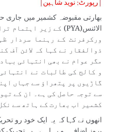
|رپورٹ: نوید شاہین|
الائنس(PYA) کے زیر اہ
ورکرفرنٹ کے رہنما سردار ظہ
ذوالفقار نے کہا کہ لائن آف کن
مگر عوام نے بھی انتہائی بہادر
و کالج کی طالبات نے انتہائی 
گاڑیوں پر پتھراؤ سے جہاں اپنے
سے توجہ حاصل کی ہے۔ ان کے تیو
کشمیر اب بھارت کے ہاتھ سے نکل
انھوں نے کہا کہ یہ ایک خود رو تح
بروز اضافہ ہو رہا ہے۔ یہ تحریک ک