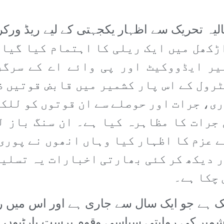
تمام تراڑکھل میں ایک ریلی کا اہتمام کیا 
یر ایڈووکیٹ اور پی وائے اے کے سرگر
ٹرول کے اس پار کشمیر میں قابض قوتیں ظ
ی، جرات اور حوصلے سے ان قوتوں کو للک
جرات کا مظاہرہ کیا ہے۔ ان سنگ باز 
 عزم کا اظہار کیا وہاں انھوں نے پوری
ر دیکھ کر کئی بھارتی اخبارات یہ تسلیم
 چکا ہے۔
ریک ہے جو ایک سال سے جاری ہے اور اس میں ر
شمیر کی روایتی سیاسی وقوم پرست پارٹیوں ا