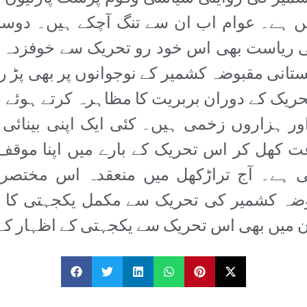
یں ہے۔ عوام اب ان سے تنگ آچکے ہیں۔ دوس
ی ریاست بھی اس خود رو تحریک سے خوفزدہ 
ستانی مقبوضہ کشمیر کے نوجوانوں پر بھی پڑ ر
ریک کے دوران بربریت کا مظاہرہ کرتے ہوئے 
 اور ہزاروں زخمی ہیں۔ کئی ایک اپنی بینائی
ت کھل کر اس تحریک کے بارے میں اپنا موق
 ہے۔ آج تراڑکھل میں منعقدہ اس مختصر ا
بوضہ کشمیر کی تحریک سے مکمل یکجہتی کا 
ن میں بھی اس تحریک سے یکجہتی کے اظہار کے ل