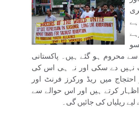
ری
ہے
ہے
سو
 سے محروم ہو گئے ہیں۔ پاکستانی
ف نہیں دے سکی اور نہ ہی اس کی
حتجاج میں ریڈ ورکرز فرنٹ اور
اظہار کرتے ہیں اور اس حوالے سے
یے ریلیاں کی جائیں گی۔