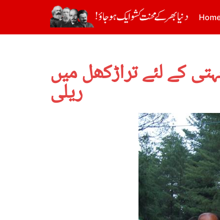
Hom
تی کے لئے تراڑکھل میں
ریلی