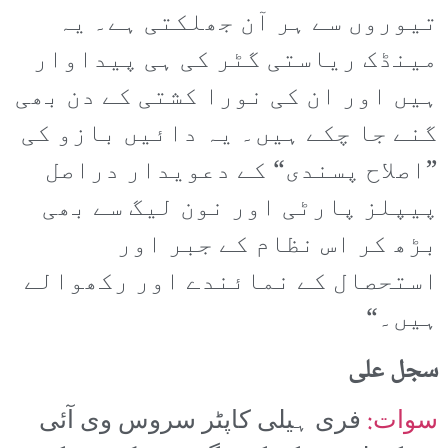
تیوروں سے ہر آن جھلکتی ہے۔ یہ
مینڈک ریاستی گٹر کی ہی پیداوار
ہیں اور ان کی نورا کشتی کے دن بھی
گنے جا چکے ہیں۔ یہ دائیں بازو کی
”اصلاح پسندی“ کے دعویدار دراصل
پیپلز پارٹی اور نون لیگ سے بھی
بڑھ کر اس نظام کے جبر اور
استحصال کے نمائندے اور رکھوالے
ہیں۔“
سجل علی
سوات:
فری ہیلی کاپٹر سروس وی آئی