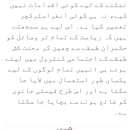
نمٹنے کے لیے کوئی اقدامات نہیں
کیے، نہ ہی کوئی انفراسٹرکچر
تعمیر کیا ہے۔ اس لیے ہم سمجھتے
ہیں کہ ریاست کے تمام تر وسائل کو
حکمران طبقے سے چھین کر محنت کش
طبقے کے اجتماعی کنٹرول میں لیتے
ہوئے ہی انہیں تمام لوگوں کے لیے
یکساں طور استعمال میں لایا جا
سکتا ہے اور اس طرح قیمتی جانوں
کو ضائع ہونے سے بچایا جا سکتا
ہے۔