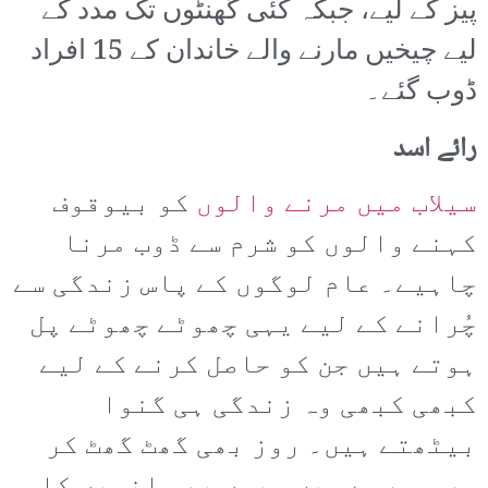
پیز کے لیے، جبکہ کئی گھنٹوں تک مدد کے
لیے چیخیں مارنے والے خاندان کے 15 افراد
ڈوب گئے۔
رائے اسد
سیلاب میں مرنے والوں
کو بیوقوف
کہنے والوں کو شرم سے ڈوب مرنا
چاہیے۔ عام لوگوں کے پاس زندگی سے
چُرانے کے لیے یہی چھوٹے چھوٹے پل
ہوتے ہیں جن کو حاصل کرنے کے لیے
کبھی کبھی وہ زندگی ہی گنوا
بیٹھتے ہیں۔ روز بھی گھٹ گھٹ کر
مر ہی رہے ہیں۔ یوں بھی انہیں کا