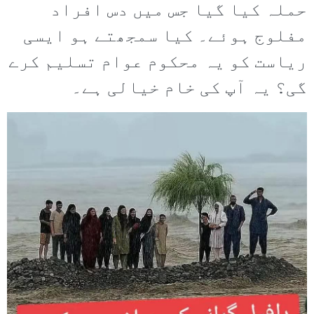
حملہ کیا گیا جس میں دس افراد
مفلوج ہوئے۔ کیا سمجھتے ہو ایسی
ریاست کو یہ محکوم عوام تسلیم کرے
گی؟ یہ آپ کی خام خیالی ہے۔