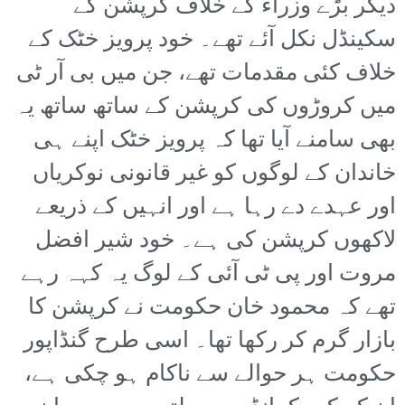
دیگر بڑے وزراء کے خلاف کرپشن کے
سکینڈل نکل آئے تھے۔ خود پرویز خٹک کے
خلاف کئی مقدمات تھے، جن میں بی آر ٹی
میں کروڑوں کی کرپشن کے ساتھ ساتھ یہ
بھی سامنے آیا تھا کہ پرویز خٹک اپنے ہی
خاندان کے لوگوں کو غیر قانونی نوکریاں
اور عہدے دے رہا ہے اور انہیں کے ذریعے
لاکھوں کرپشن کی ہے۔ خود شیر افضل
مروت اور پی ٹی آئی کے لوگ یہ کہہ رہے
تھے کہ محمود خان حکومت نے کرپشن کا
بازار گرم کر رکھا تھا۔ اسی طرح گنڈاپور
حکومت ہر حوالے سے ناکام ہو چکی ہے،