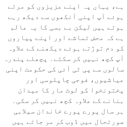
ہے، یہاں پہ اپنے عزیزوں کو مرتے
ہوئے آپ اپنی آنکھوں سے دیکھ رہے
ہوتے ہیں لیکن بے بسی کا یہ عالم
ہے کہ محض تماشے اور اپنے پیاروں
کو دم توڑتے ہوئے دیکھنے کے علاوہ
آپ کچھ نہیں کر سکتے۔ پچھلے پندرہ
سالوں سے پی ٹی آئی کی حکومت اپنی
عیاشیوں، فوجی چاپلوسی اور
پختونخوا کو لوٹ مار کا میدان
بنانے کے علاوہ کچھ نہیں کر سکی۔
ہر سال پورے پورے خاندان سیلابی
صورتحال میں ڈوب کر مر جاتے ہیں