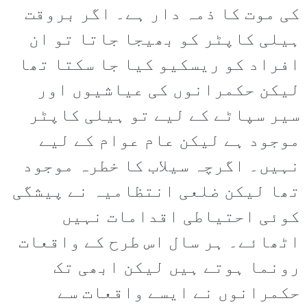
کی موت کا ذمہ دار ہے۔ اگر بروقت
ہیلی کاپٹر کو بھیجا جاتا تو ان
افراد کو ریسکیو کیا جا سکتا تھا
لیکن حکمرانوں کی عیاشیوں اور
سیر سپاٹے کے لیے تو ہیلی کاپٹر
موجود ہے لیکن عام عوام کے لیے
نہیں۔ اگرچہ سیلاب کا خطرہ موجود
تھا لیکن ضلعی انتظامیہ نے پیشگی
کوئی احتیاطی اقدامات نہیں
اٹھائے۔ ہر سال اس طرح کے واقعات
رونما ہوتے ہیں لیکن ابھی تک
حکمرانوں نے ایسے واقعات سے