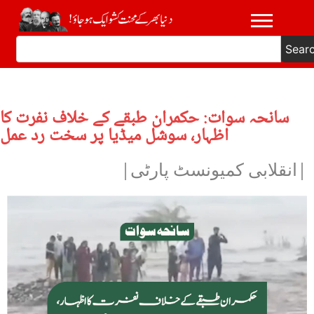
Sear
سانحہ سوات: حکمران طبقے کے خلاف نفرت کا
اظہار، سوشل میڈیا پر سخت رد عمل
|انقلابی کمیونسٹ پارٹی|