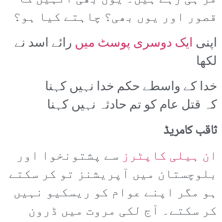
قصور اور یوں بھی؟ چاہتے کیا ہو؟
اپنی
ایک دوسری پوسٹ میں
رائے اسد نے
لکھا
خدا کے واسطے حکم خدا نہیں کہنا
کہ قتل عام کو تم حادثہ نہیں کہنا
ثاقب کامریڈ
ان ہیلی کاپٹرز
سے پشتونخوا اور
بلوچستان میں آپریشنز تو کر سکتے
ہو مگر اپنے عوام کو ریسکیو نہیں
کر سکتے۔ آج لکی مروت میں ڈرون