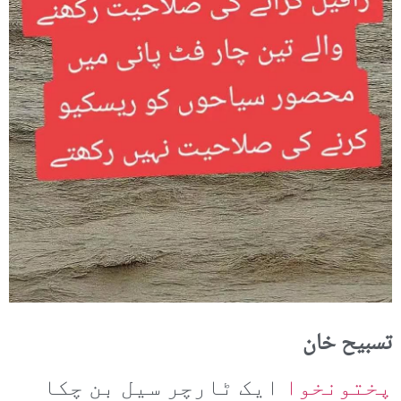
تسبیح خان
پختونخوا
ایک ٹارچر سیل بن چکا