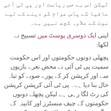
لیکن اس بے حس ریاست اور پی ٹی آئی
مافیا کے پاس عوام کو دینے کے لیے
موت کے علاوہ کچھ نہیں ہے۔
اپنی
ایک دوسری پوسٹ میں
تسبیح نے
لکھا:
پچھلی دونوں حکومتوں اور اس حکومت
سمیت پی ٹی آئی نے محض نعرے بازیوں
سے اور کرپشن کر کے پورے صوبے کو تباہ
حال بنا دیا ہے۔ پی ٹی آئی کرپشن کرپشن
کی رٹ لگا رہی ہے لیکن پچھلے دونوں
حکومتوں کے چیف منسٹرز اور کابینہ کے