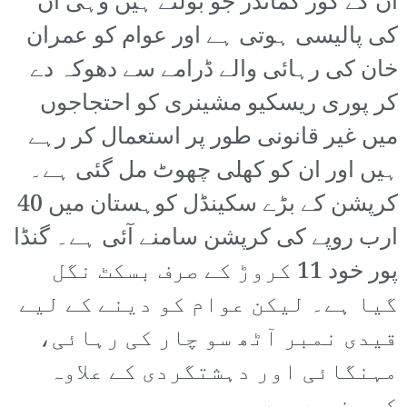
ان کے کور کمانڈر جو بولتے ہیں وہی ان
کی پالیسی ہوتی ہے اور عوام کو عمران
خان کی رہائی والے ڈرامے سے دھوکہ دے
کر پوری ریسکیو مشینری کو احتجاجوں
میں غیر قانونی طور پر استعمال کر رہے
ہیں اور ان کو کھلی چھوٹ مل گئی ہے۔
کرپشن کے بڑے سکینڈل کوہستان میں 40
ارب روپے کی کرپشن سامنے آئی ہے۔ گنڈا
پور خود 11 کروڑ کے صرف بسکٹ نگل
گیا ہے۔ لیکن عوام کو دینے کے لیے
قیدی نمبر آٹھ سو چار کی رہائی،
مہنگائی اور دہشتگردی کے علاوہ