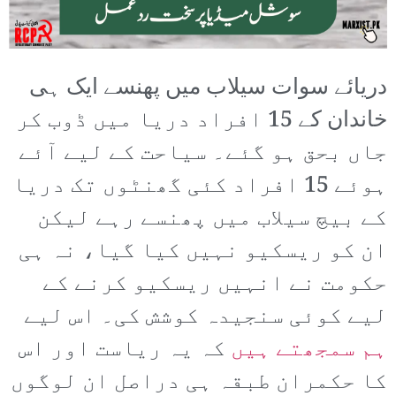
دریائے سوات سیلاب میں پھنسے ایک ہی
خاندان کے 15 افراد دریا میں ڈوب کر
جاں بحق ہو گئے۔ سیاحت کے لیے آئے
ہوئے 15 افراد کئی گھنٹوں تک دریا
کے بیچ سیلاب میں پھنسے رہے لیکن
ان کو ریسکیو نہیں کیا گیا، نہ ہی
حکومت نے انہیں ریسکیو کرنے کے
لیے کوئی سنجیدہ کوشش کی۔ اس لیے
ہم سمجھتے ہیں
کہ یہ ریاست اور اس
کا حکمران طبقہ ہی دراصل ان لوگوں