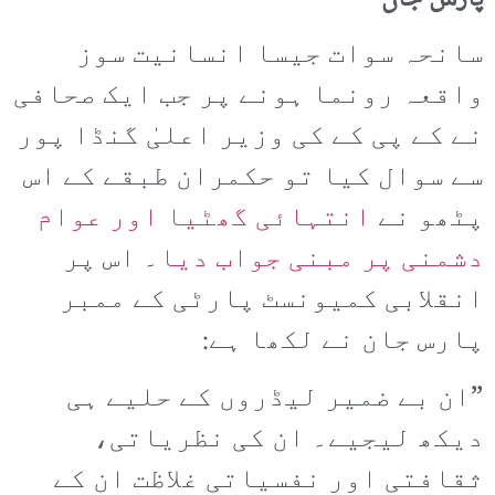
سانحہ سوات جیسا انسانیت سوز
واقعہ رونما ہونے پر جب ایک صحافی
نے کے پی کے کی وزیر اعلیٰ گنڈا پور
سے سوال کیا تو حکمران طبقے کے اس
پٹھو نے
انتہائی گھٹیا اور عوام
دشمنی پر مبنی جواب دیا
۔ اس پر
انقلابی کمیونسٹ پارٹی کے ممبر
پارس جان نے لکھا ہے:
”ان بے ضمیر لیڈروں کے حلیے ہی
دیکھ لیجیے۔ ان کی نظریاتی،
ثقافتی اور نفسیاتی غلاظت ان کے