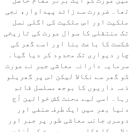
میں عورت کو ایک برتر مقام حاصل
تھا۔ ضرورت سے زائد پیداوار، نجی
ملکیت اور اس ملکیت کی اگلی نسل
تک منتقلی کا سوال عورت کی تاریخی
شکست کا باعث بنا اور اسے گھر کی
چار دیواری تک محدود کر دیا گیا۔
سرمایہ دارانہ معاشی جبر نے عورت
کو گھر سے نکالا لیکن اس پر گھریلو
ذمہ داریوں کا بوجھ مسلسل قائم
رہا۔ اسی لیے محنت کش خواتین آج
دنیا بھر میں ایک طرف صنفی اور
دوسری جانب معاشی طور پر جبر اور
غلامی کا شکار ہیں۔ عورت کی آزادی