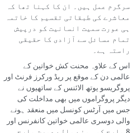
سرگرم عمل ہیں۔ ان کا کہنا تھا کہ
معاشرے کی طبقاتی تقسیم کا خاتمہ
ہی عورت سمیت انسانیت کو درپیش
تمام مسائل سے آزادی کا حقیقی
راستہ ہے۔
اس کے علاوہ محنت کش خواتین کے
عالمی دن کے موقع پر ریڈ ورکرز فرنٹ اور
پروگریسو یوتھ الائنس کے ساتھیوں نے
دیگر پروگراموں میں بھی مداخلت کی
جس میں آرٹس کونسل میں منعقد ہونے
والی دوسری عالمی خواتین کانفرنس اور
8 مارچ کو ہونے والے عورت مارچ