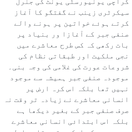
کراچی یونیورسٹی یونٹ کی جنرل
سیکرٹری زینب نے گفتگو کا آغاز
کرتے ہوئے خواتین پر ہونے والے
صنفی جبر کے آغازا ور بنیاد پر
بات رکھی کہ کس طرح معاشرے میں
نجی ملکیت اور طبقاتی نظام کی
شروعات عورت کی غلامی کی وجہ بنی۔
موجودہ صنفی جبر ہمیشہ سے موجود
نہیں تھا بلکہ اس کرہ ارض پر
انسانی معاشرے نے زیادہ تر وقت نہ
صرف صنفی جبر کے بغیر دیکھا ہے
بلکہ اس ابتدائی انسانی معاشرے