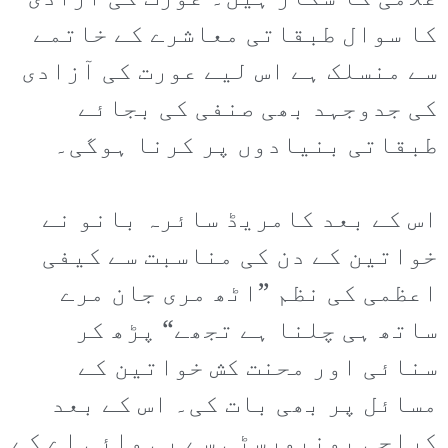
کا سوال طبقاتی معاشرے کے خاتمے
سے منسلک ہے اس لیے عورت کی آزادی
کی جدوجہد بھی صنفی کی بجائے
طبقاتی بنیادوں پر کرنا ہوگی۔
اس کے بعد کامریڈ سائرہ بانو نے
خواتین کے دن کی مناسبت سے کیفی
اعظمی کی نظم ”اٹھ مری جان مرے
ساتھ ہی چلنا ہے تجھے“ پڑھ کر
سنائی اور محنت کش خواتین کے
مسائل پر بھی بات کی۔ اس کے بعد
کراچی یونیورسٹی سے پی وائی اے کے