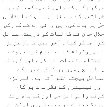
سرگرم کارکن دلیپ نے پاکستان میں
خواتین کے مسائل اور اس کے انقلابی
حل پر بات کی۔ پی وائی اے کے کارکن
جلال جان نے طالبات کو درپیش مسائل
کو اجاگر کیا۔ آخر میں عادل عزیز
نے پروگرام کا اختتام کرتے ہوئے
اختتامی کلمات ادا کیے اور کہا کہ
یہاں آج ہمیں ہر کوئی عورت کے
مسائل بیچتا نظر آتا ہے۔ لبرلزم
اور فیمینزم کے نظریات پر کام
کرنے والی این جی اوز کے پاس رنگ
برنگے نعرے تو موجود ہیں لیکن ان