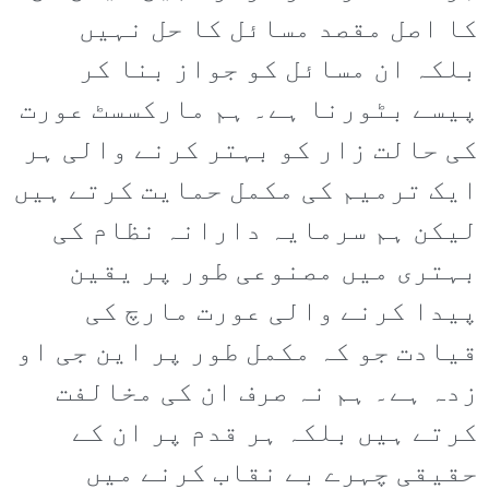
کا اصل مقصد مسائل کا حل نہیں
بلکہ ان مسائل کو جواز بنا کر
پیسے بٹورنا ہے۔ ہم مارکسسٹ عورت
کی حالت زار کو بہتر کرنے والی ہر
ایک ترمیم کی مکمل حمایت کرتے ہیں
لیکن ہم سرمایہ دارانہ نظام کی
بہتری میں مصنوعی طور پر یقین
پیدا کرنے والی عورت مارچ کی
قیادت جو کہ مکمل طور پر این جی او
زدہ ہے۔ ہم نہ صرف ان کی مخالفت
کرتے ہیں بلکہ ہر قدم پر ان کے
حقیقی چہرے بے نقاب کرنے میں