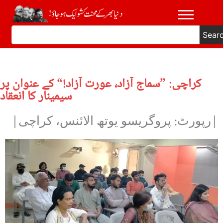
Sear
کراچی: ”سماج آزاد، عورت آزاد!“ کے عنوان پر
سیمینار کا انعقاد
|رپورٹ: پروگریسو یوتھ الائنس، کراچی|