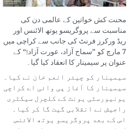
محنت کش خواتین کے عالمی دن کی
مناسبت سے پروگریسو یوتھ الائنس اور
ریڈ ورکرز فرنٹ کی جانب سے کراچی میں
7 مارچ کو ”سماج آزاد، عورت آزاد!“ کے
عنوان پر سیمینار کا انعقاد کیا گیا۔
سیمینار کو چیئر انعم خان نے کیا۔
سیمینار کا آغاز پی وائی اے کراچی
یونیورسٹی یونٹ کے کلچرل سیکٹری
راجیش نے انقلابی گیت گا کر کیا۔
اس کے بعد پروگریسو یوتھ الائنس