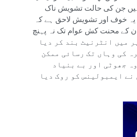
صول ہوئی ہیں جن کی حالت تشویش ناک
و یہ خوف اور تشویش لاحق ہے کہ
ان کے محنت کش عوام تک نہ پہنچ
“ کشمیر میں انٹرنیٹ بند کر دیا
ہ کی وہاں تک رسائی ممکن
ہ جھوٹی اور بے بنیاد
 نے ایمبولینس کو روک دیا