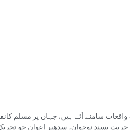
اقعات سامنے آئے ہیں، جہاں پر مسلم کانفر
 حریت پسند نوجوان، سدھیر اعوان جو تحریک ک