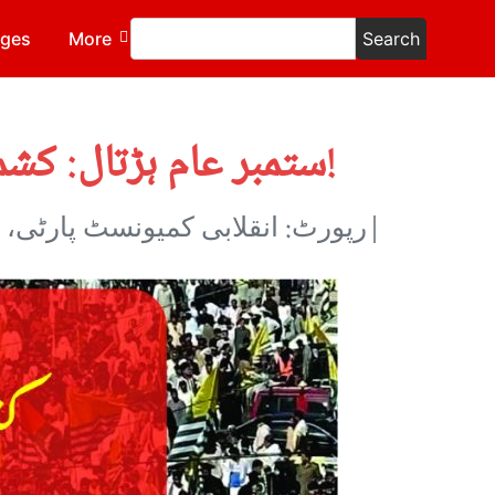
ages
More
Search
29ستمبر عام ہڑتال: کشمیر کی انقلابی عوام کی تاریخی مزاحمت کو لال سلام!
|رپورٹ: انقلابی کمیونسٹ پارٹی، 