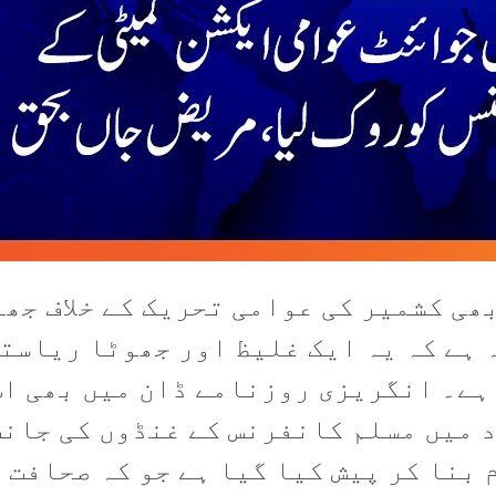
 بھی کشمیر کی عوامی تحریک کے خلاف ج
ہ ہے کہ یہ ایک غلیظ اور جھوٹا ریاست
ہے۔ انگریزی روزنامے ڈان میں بھی اس
 میں مسلم کانفرنس کے غنڈوں کی جانب
 بنا کر پیش کیا گیا ہے جو کہ صحافت 