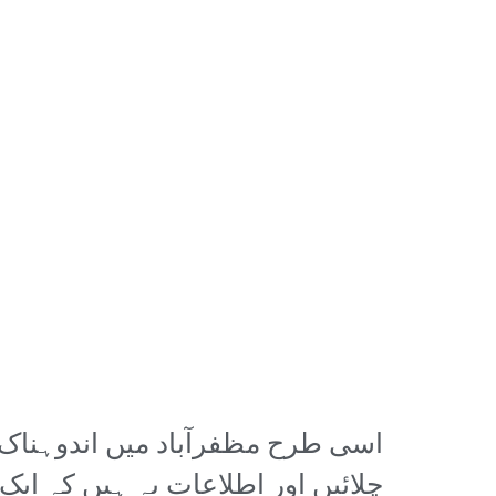
اسی طرح مظفرآباد میں اندوہناک و
چلائیں اور اطلاعات یہ ہیں کہ ایک