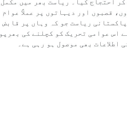
 کر احتجاج کیا۔ ریاست بھر میں مکمل 
ں، قصبوں اور دیہاتوں پر عملاً عوام 
اکستانی ریاست جو کہ وہاں پر قابض 
ے اس عوامی تحریک کو کچلنے کی بھرپو
ی اطلاعات بھی موصول ہو رہی ہے۔