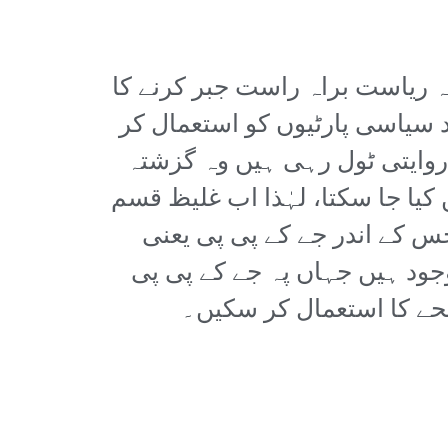
 ریاست براہ راست جبر کرنے کا
د سیاسی پارٹیوں کو استعمال کر
روایتی ٹول رہی ہیں وہ گزشتہ
یا جا سکتا، لہٰذا اب غلیظ قسم
س کے اندر جے کے پی پی یعنی
وجود ہیں جہاں پہ جے کے پی پی
لحے کا استعمال کر سکیں۔