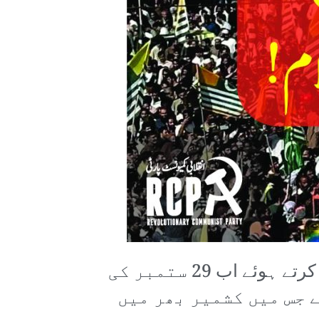
تین سال سے جاری عوامی مزاحمت ”آزاد“ کشمیر میں ایک اہم سنگ میل عبور کرتے ہوئے اب 29 ستمبر کی
 جس میں کشمیر بھر میں