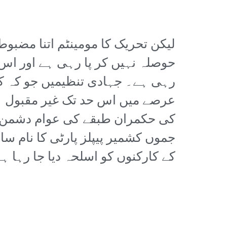
لیکن تحریک کا مومینٹم اتنا مضب
حوصلہ نہیں کر پا رہی ہے اور اس م
رہی ہے۔ جہادی تنظیمیں جو کہ کش
عرصے میں اس حد تک غیر مقبول ہو
کی حکمران طبقے کی عوام دشمن سی
جموں کشمیر پیپلز پارٹی کا نام سا
کے کارکنوں کو اسلحہ دیا جا رہا 