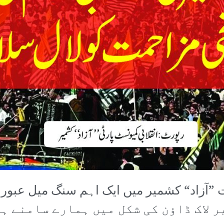
 لاک ڈاؤن کی شکل میں ہمارے سامنے ہے