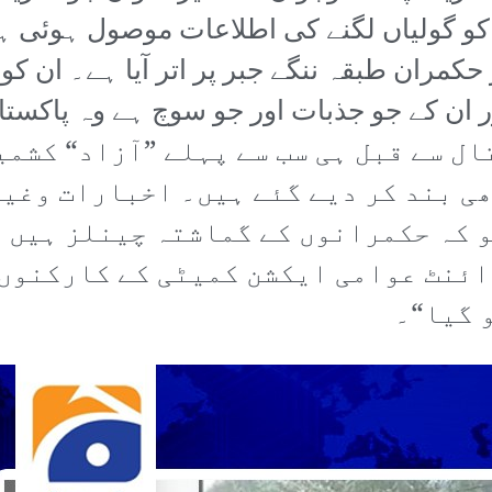
 علاوہ مزید 16 لوگوں کو گولیاں لگنے کی اطلاعات مو
کمران طبقہ ننگے جبر پر اتر آیا ہے۔ ان ک
 ان کے جو جذبات اور جو سوچ ہے وہ پاکست
 ستمبر کی ہڑتال سے قبل ہی سب سے پہلے ”آزاد
ی بند کر دیے گئے ہیں۔ اخبارات وغیر
 کہ حکمرانوں کے گماشتہ چینلز ہیں و
ائنٹ عوامی ایکشن کمیٹی کے کارکنوں
 گیا“۔