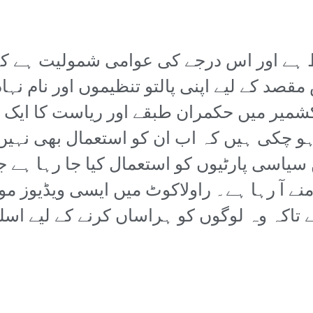
وط ہے اور اس درجے کی عوامی شمولیت ہے کہ
قصد کے لیے اپنی پالتو تنظیموں اور نام نہا
میر میں حکمران طبقے اور ریاست کا ایک 
 چکی ہیں کہ اب ان کو استعمال بھی نہیں ک
اسی پارٹیوں کو استعمال کیا جا رہا ہے ج
منے آ رہا ہے۔ راولاکوٹ میں ایسی ویڈیوز م
ہے تاکہ وہ لوگوں کو ہراساں کرنے کے لیے اس