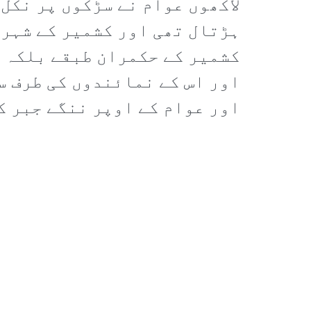
لاکھوں عوام نے سڑکوں پر نکل
ہڑتال تھی اور کشمیر کے شہرو
کشمیر کے حکمران طبقے بلکہ پ
اور اس کے نمائندوں کی طرف س
اور عوام کے اوپر ننگے جبر ک