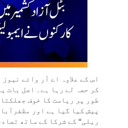
اس کے علاوہ اے آر وائے نیوز
کر حصہ لے رہا ہے۔ اصل بات ی
طور پر ریاست کا خوف جھلکتا 
پیش کیا گیا ہے اور مظفرآباد
ریلی“ کے شرکا کے ساتھ تصادم