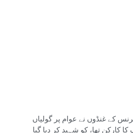
نس کے غنڈوں نے عوام پر گولیاں
ا کارکن تھا، کو شہید کر دیا گیا