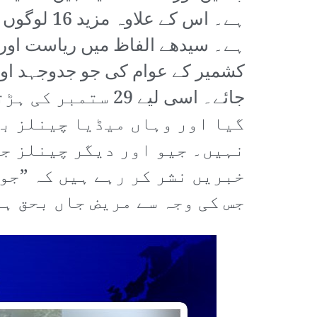
ہے۔ اس کے
ہے۔ سیدھے الفاظ میں ریاست اور ح
کشمیر کے عوام کی جو جدوجہد اور
جائے۔ اسی لیے 29
گیا اور وہاں میڈیا چینلز بھ
نہیں۔ جیو اور دیگر چینلز جو
خبریں نشر کر رہے ہیں کہ ”جو
جس کی وجہ سے مریض جاں بحق ہو