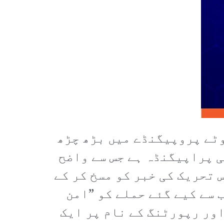
ھوٹے پروپیگنڈے میں بڑھ چڑھ
ی پراپیگنڈہ ہے جس سے واضح
 تحریک کی خبر کو مسخ کر کے
 سے کیے گئے حملے کو ”امن
اور رپورٹنگ کے نام پر ایک