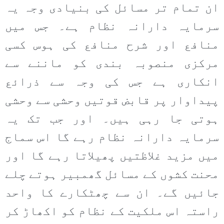
ان تمام تر مسائل کی بنیادی وجہ یہ
سرمایہ دارانہ نظام ہے۔ جس میں
منافع اور شرح منافع کی ہوس کسی
مرکزی منصوبہ بندی کو ماننے سے
انکاری ہے جس کی وجہ سے ذرائع
پیداوار پر قابض قوتیں وحشی سے وحشی
ہوتی جا رہی ہیں۔ اور جب تک یہ
سرمایہ دارانہ نظام رہے گا اس سماج
میں مزید غلاظتیں پھیلاتا رہے گا اور
محنت کشوں کے مسائل گھمبیر ہوتے چلے
جائیں گے۔ ان سے چھٹکارے کا واحد
راستہ اس ملکیت کے نظام کو اکھاڑ کر