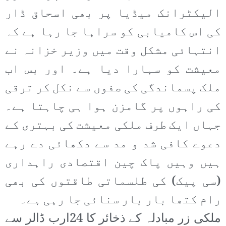
الیکٹرانک میڈیا پر بھی اسحاق ڈار
کی اس کامیابی کو سراہا جا رہا ہے کہ
انتہائی مشکل وقت میں وزیر خزانہ نے
معیشت کو سہارا دیا ہے۔ اور بس اب
ملک پسماندگی کی صفوں سے نکل کر ترقی
کی راہوں پر گامزن ہوا ہی چاہتا ہے۔
جہاں ایک طرف ملکی معیشت کی بہتری کے
دعوے کافی شد و مد سے دکھائی دے رہے
ہیں وہیں پاک چین اقتصادی راہداری
(سی پیک) کی طلسماتی طاقتوں کی بھی
رام کتھا بار بار سنائی جا رہی ہے۔
ملکی زر مبادلہ کے ذخائر کا 24ارب ڈالر سے