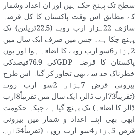
سطح تک پہنچ چکے ہیں اور ان اعداد وشمار
کے مطابق اس وقت پاکستان کا کل قرضہ
ساڑھے 22ہزار ارب روپے (22.5ٹریلین) تک
پہنچ چکا ہے۔ جس میں صرف ایک سال میں
2ہزار6سو ارب روپے کا اضافہ ہوا اور یوں
پاکستان کا قرضہ GDPکی 76.9فیصدکی
خطرناک حد سے بھی تجاوز کر گیا۔ اس طرح
بیرونی قرض 7ہزار 2سو ارب روپے
(تقریباً73ارب ڈالر، ایک سال میں تقریباً8ارب
ڈالر کا اضافہ) تک پہنچ گیا ہے جبکہ حکومت
ابھی بھی اپنے اعداد و شمار میں بیرونی
قرض 5ہزار4سو ارب روپے (تقریباً54ارب