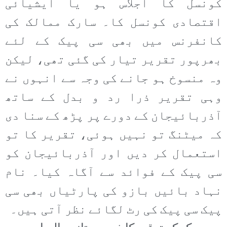
کونسل کا اجلاس ہو یا ایشیائی
اقتصادی کونسل کا۔ سارک ممالک کی
کانفرنس میں بھی سی پیک کے لئے
بھرپور تقریر تیار کی گئی تھی، لیکن
وہ منسوخ ہو جانے کی وجہ سے انہوں نے
وہی تقریر ذرا رد و بدل کے ساتھ
آذربائیجان کے دورے پر پڑھ کے سنا دی
کہ میٹنگ تو نہیں ہوئی، تقریر کا تو
استعمال کر دیں اور آذربائیجان کو
سی پیک کے فوائد سے آگاہ کیا۔ نام
نہاد بائیں بازو کی پارٹیاں بھی سی
پیک سی پیک کی رٹ لگائے نظر آتی ہیں۔