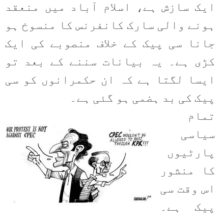
ایک سازش ہے، اسلام آباد میں منعقد
ہونے والی سارک کانفرنس کا منسوخ ہو
جانا سی پیک کے خلاف منصوبے کی ایک
کڑی ہے۔ یہ بیانات سننے کے بعد تو
ایسا لگتا ہے کہ ان حکمرانوں کو سی
پیک کی بد ہضمی ہو گئی ہے۔
تمام
سیاسی
پارٹیوں
کا منشور
اس وقت سی
پیک ہے۔