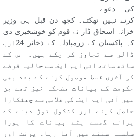
کی دعوے
کرتے نہیں تھکتے۔ کچھ دن قبل ہی وزیر
خزانہ اسحاق ڈار نے قوم کو خوشخبری دی
کہ پاکستان کے زرمبادلہ کے ذخائر 24ارب
ڈالر سے تجاوز کر چکے ہیں۔ اس کے
ساتھ ساتھ آئی ایم ایف سے حالیہ قرضے
کی آخری قسط موصول کرنے کے بعد بھی
حکومت کے بیانات مضحکہ خیز تھے جن
میں آئی ایم ایف کی غلامی سے چھٹکارا
حاصل کرنے اور کشکول توڑ دینے کے
پرانے گھسے پٹے بیانات کا پورا
سلسلہ سننے میں آتا رہا۔ پرنٹ اور