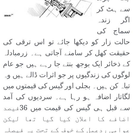
سے ہٹ کر
اگر زندہ
سماج کی
حالت زار کو دیکھا جائے تو اس ترقی کی
حقیقت کھل کر سامنے آجاتی ہے۔ زرمبادلہ
کے ذخائر ایک بوجھ بنتے جا رہے ہیں جو عام
لوگوں کی زندگیوں پر جو اثرات ڈالے ہیں وہ
تباہ کن ہیں۔ بجلی اور گیس کی قیمتوں میں
لگاتار اضافہ ہو رہا ہے۔ سردیوں کی آمد
سے قبل ہی گیس کی قیمت میں 36فیصد
اضافے کا اعلان کیا گیا تھا لیکن
عوامی ردعمل کے خوف کے تحت یہ فیصلہ