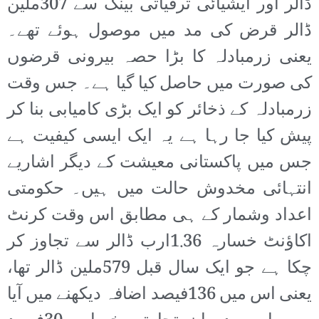
ڈالر اور ایشیائی ترقیاتی بینک سے 307ملین
ڈالر قرض کی مد میں موصول ہوئے تھے۔
یعنی زرمبادلہ کا بڑا حصہ بیرونی قرضوں
کی صورت میں حاصل کیا گیا ہے۔ جس وقت
زرمبادلہ کے ذخائر کو ایک بڑی کامیابی بنا کر
پیش کیا جا رہا ہے یہ ایک ایسی کیفیت ہے
جس میں پاکستانی معیشت کے دیگر اشاریے
انتہائی مخدوش حالت میں ہیں۔ حکومتی
اعداد وشمار کے ہی مطابق اس وقت کرنٹ
اکاؤنٹ خسارہ 1.36ارب ڈالر سے تجاوز کر
چکا ہے جو ایک سال قبل 579ملین ڈالر تھا،
یعنی اس میں 136فیصد اضافہ دیکھنے میں آیا