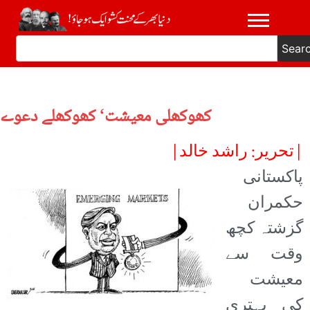
Sear
کھوکھلی معیشت‘ کھوکھلے دعوے
|تحریر: راشد خالد|
پاکستانی
حکمران
گزشتہ کچھ
وقت سے
معیشت
کی بہتری