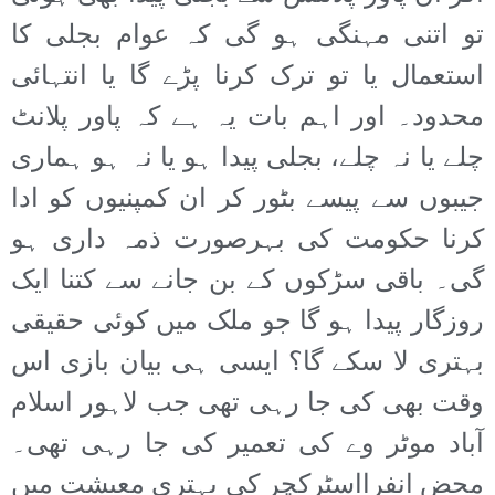
تو اتنی مہنگی ہو گی کہ عوام بجلی کا
استعمال یا تو ترک کرنا پڑے گا یا انتہائی
محدود۔ اور اہم بات یہ ہے کہ پاور پلانٹ
چلے یا نہ چلے، بجلی پیدا ہو یا نہ ہو ہماری
جیبوں سے پیسے بٹور کر ان کمپنیوں کو ادا
کرنا حکومت کی بہرصورت ذمہ داری ہو
گی۔ باقی سڑکوں کے بن جانے سے کتنا ایک
روزگار پیدا ہو گا جو ملک میں کوئی حقیقی
بہتری لا سکے گا؟ ایسی ہی بیان بازی اس
وقت بھی کی جا رہی تھی جب لاہور اسلام
آباد موٹر وے کی تعمیر کی جا رہی تھی۔
محض انفرااسٹرکچر کی بہتری معیشت میں