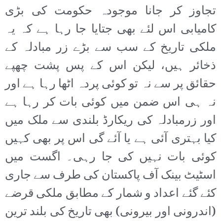
تجاوز کر جانا موجودہ حکومت کی بڑی
کامیابی اس لئے بھی جتایا جا رہا ہے کہ یہ
ملکی تاریخ کے سب سے بڑے زر مبادلہ کے
ذخائر ہیں، لیکن اس کے پس پشت چھپے
حقائق پر سے نہ تو کوئی پردہ اٹھا رہا ہے اور
نہ ہی اس ضمن میں کوئی بات کر رہا ہے
اور زرمبادلہ کی ریکارڈ بلندی سے ملک میں
کیا بہتری آئی ہے یا آئے گی اس پر بھی کہیں
کوئی بات نہیں کی جا رہی۔ اگست میں
اسٹیٹ بینک آف پاکستان کی طرف سے جاری
کئے گئے اعداد و شمار کے مطابق ملکی قرضے
(اندرونی اور بیرونی) بھی تاریخ کی بلند ترین