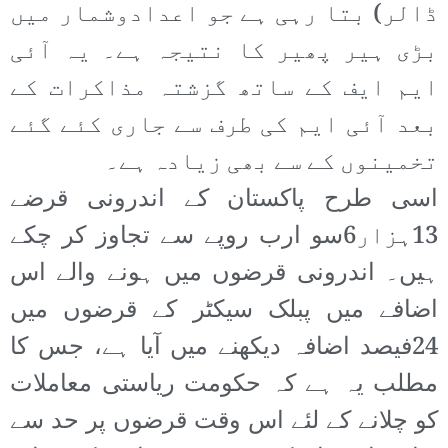
ڈالر) بتا رہی ہے جو اعدادوشمار میں
بڑی ہیر پھیر کا نتیجہ ہے۔ یہ آئی
ایم ایف کے ساتھ گزشتہ مذاکرات کے
بعد آئی ایم کی طرف سے جاری کئے گئے
تخمینوں کے سے بھی زیادہ ہے۔
اسی طرح پاکستان کے اندرونی قرضے
13ہزار6سو ارب روپے سے تجاوز کر چکے
ہیں۔ اندرونی قرضوں میں ہونے والے اس
اضافے میں پبلک سیکٹر کے قرضوں میں
24فیصد اضافہ دیکھنے میں آیا ہے، جس کا
مطلب یہ ہے کہ حکومت ریاستی معاملات
کو چلانے کے لئے اس وقت قرضوں پر حد سے