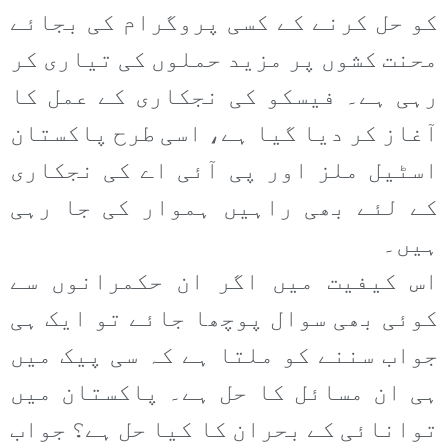
کو حل کرنے کے کسی پروگرام کی بجائے
محنت کشوں پر مزید حملوں کی تیاری کر
رہی ہے۔ فیسکو کی نجکاری کے عمل کا
آغاز کر دیا گیا ہے، اسی طرح پاکستان
اسٹیل ملز اور پی آئی اے کی نجکاری
کے لئے بھی راہیں ہموار کی جا رہی
ہیں۔
اس کیفیت میں اگر ان حکمرانوں سے
کوئی بھی سوال پوچھا جائے تو ایک ہی
جواب سننے کو ملتا ہے کہ سی پیک میں
ہی ان مسائل کا حل ہے۔ پاکستان میں
توانائی کے بحران کا کیا حل ہے؟ جواب