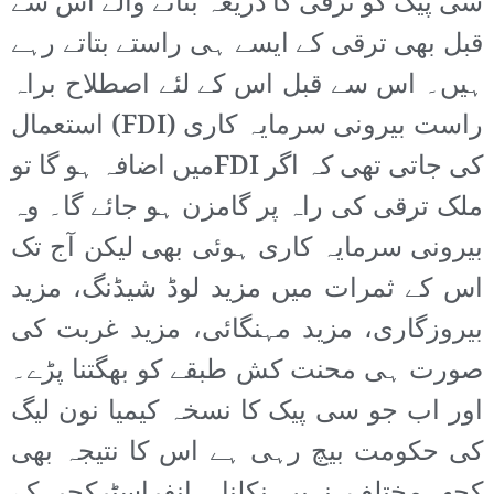
سی پیک کو ترقی کا ذریعہ بتانے والے اس سے
قبل بھی ترقی کے ایسے ہی راستے بتاتے رہے
ہیں۔ اس سے قبل اس کے لئے اصطلاح براہ
راست بیرونی سرمایہ کاری (FDI) استعمال
کی جاتی تھی کہ اگر FDIمیں اضافہ ہو گا تو
ملک ترقی کی راہ پر گامزن ہو جائے گا۔ وہ
بیرونی سرمایہ کاری ہوئی بھی لیکن آج تک
اس کے ثمرات میں مزید لوڈ شیڈنگ، مزید
بیروزگاری، مزید مہنگائی، مزید غربت کی
صورت ہی محنت کش طبقے کو بھگتنا پڑے۔
اور اب جو سی پیک کا نسخہ کیمیا نون لیگ
کی حکومت بیچ رہی ہے اس کا نتیجہ بھی