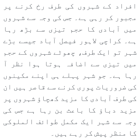
افراد کے شہروں کی طرف رخ کرنے پر
مجبور کر رہی ہے۔ جس کی وجہ سے شہروں
میں آبادی کا حجم تیزی سے بڑھ رہا
ہے۔ کراچی لاہور فیصل آباد جیسے بڑے
شہر تو ایک طرف، چھوٹے شہروں کے حجم
میں تیزی سے اضافہ ہوتا ہوا نظر آ
رہا ہے۔ جو شہر پہلے ہی اپنے مکینوں
کی ضروریات پوری کرنے سے قاصر ہیں ان
کی طرف آبادی کا مزید کھچاؤ شہروں پر
مزید دباؤ کا باعث بن رہا ہے جس کی
وجہ سے شہر ایک مکمل طوائف الملوکی
کا منظر پیش کر رہے ہیں۔