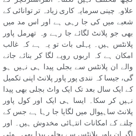
کچھ مختلف نہیں نکلنا۔ انفراسٹرکچر کے
علاوہ چینی سرمایہ کاری زیادہ تر توانائی کے
شعبے میں کی جا رہی ہے اور اس مد میں
بھی جو پلانٹ لگائے جا رہے وہ تھرمل پاور
پلانٹس ہیں۔ پہلی بات تو یہ ہے کہ غالب
امکان ہے کہ اربوں روپے لگا کر بنائے جانے
والے ان پلانٹس سے بجلی پیدا ہی نہیں ہو
گی، جیسا کہ نندی پور پاور پلانٹ اپنی تکمیل
کے ایک سال بعد تک ایک واٹ بجلی بھی پیدا
نہیں کر سکا۔ ایسا ہی ایک اور کول پاور
پلانٹ ساہیوال میں لگایا جا رہا ہے جس کے
چلنے کے امکانات انتہائی مخدوش ہیں۔ اور
اگر ان پاور پلانٹس سے بجلی پیدا بھی ہوئی