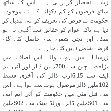
زیادہ انحصار کر رہی ہے۔ اس کے ساتھ
ساتھ قرضوں کو کم دکھانے کے لئے موجودہ
حکومت نے قرض کی تعریف کو ہی تبدیل کر
دیا ہے تاکہ عوام کو حقائق سے آگہی نہ ہو
سکے اور نجی شعبے سے حاصل کئے گئے
قرضے شامل نہیں کئے جا رہے۔
زرمبادلہ میں ہونے والے اس اضافے میں
بڑاحصہ چین سے 700ملین ڈالر اور آئی ایم
ایف سے 6.15ارب ڈالر کی آخری قسط
102ملین ڈالر موصول ہونے سے ہوا ہے۔ اس
سے قبل مئی میں حکومت کو آئی ایم ایف
سے 501ملین ڈالر، ورلڈ بینک سے 502ملین