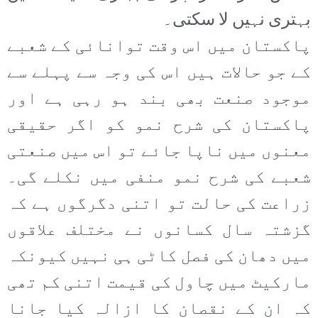
بہتری نہیں لا سکتی۔
پاکستان میں اس وقت توانائی کے شعبے
کے جو حالات ہیں اس کی وجہ سے پہلے سے
موجود صنعت بھی بند ہو رہی ہے اور
پاکستان کی شرح نمو کو اگر حقیقی
معنوں میں ناپا جائے تو اس میں صنعتی
شعبے کی شرح نمو منفی میں نکلے گی۔
زراعت کی حالت تو اتنی دگرگوں ہے کہ
گزشتہ سال کسانوں نے مختلف علاقوں
میں دھان کی فصل کاٹی ہی نہیں کیونکہ
مارکیٹ میں چاول کی قیمت اتنی کم تھی
کہ ان کے نقصان کا ازالہ کیا جانا