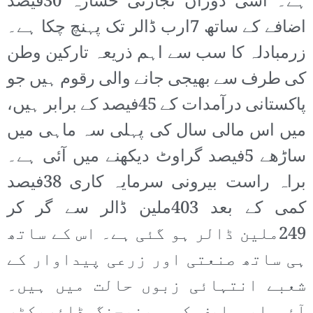
ہے۔ اسی دوران تجارتی خسارہ 30فیصد
اضافے کے ساتھ 7ارب ڈالر تک پہنچ چکا ہے۔
زرمبادلہ کا سب سے اہم ذریعہ تارکین وطن
کی طرف سے بھیجی جانے والی رقوم ہیں جو
پاکستانی درآمدات کے 45فیصد کے برابر ہیں،
میں اس مالی سال کی پہلی سہ ماہی میں
ساڑھے 5فیصد گراوٹ دیکھنے میں آئی ہے۔
براہ راست بیرونی سرمایہ کاری 38فیصد
کمی کے بعد 403ملین ڈالر سے گر کر
249ملین ڈالر ہو گئی ہے۔ اس کے ساتھ
ہی ساتھ صنعتی اور زرعی پیداوار کے
شعبے انتہائی زبوں حالت میں ہیں۔
آئی ایم ایف کی مینیجنگ ڈائریکٹر