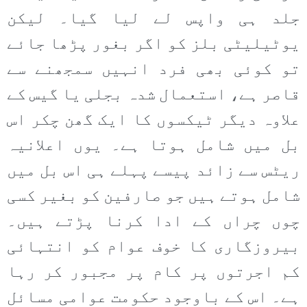
جلد ہی واپس لے لیا گیا۔ لیکن
یوٹیلیٹی بلز کو اگر بغور پڑھا جائے
تو کوئی بھی فرد انہیں سمجھنے سے
قاصر ہے، استعمال شدہ بجلی یا گیس کے
علاوہ دیگر ٹیکسوں کا ایک گھن چکر اس
بل میں شامل ہوتا ہے۔ یوں اعلانیہ
ریٹس سے زائد پیسے پہلے ہی اس بل میں
شامل ہوتے ہیں جو صارفین کو بغیر کسی
چوں چراں کے ادا کرنا پڑتے ہیں۔
بیروزگاری کا خوف عوام کو انتہائی
کم اجرتوں پر کام پر مجبور کر رہا
ہے۔ اس کے باوجود حکومت عوامی مسائل