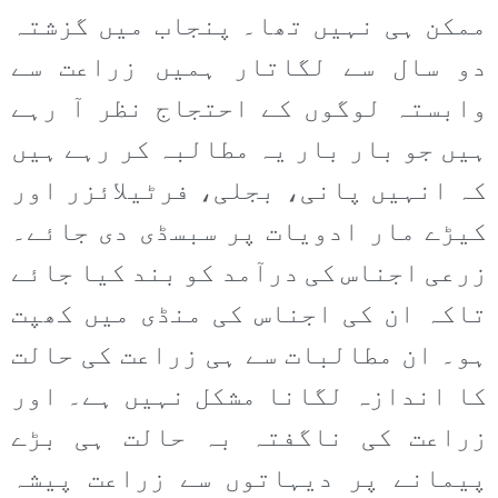
ممکن ہی نہیں تھا۔ پنجاب میں گزشتہ
دو سال سے لگاتار ہمیں زراعت سے
وابستہ لوگوں کے احتجاج نظر آ رہے
ہیں جو بار بار یہ مطالبہ کر رہے ہیں
کہ انہیں پانی، بجلی، فرٹیلائزر اور
کیڑے مار ادویات پر سبسڈی دی جائے۔
زرعی اجناس کی درآمد کو بند کیا جائے
تاکہ ان کی اجناس کی منڈی میں کھپت
ہو۔ ان مطالبات سے ہی زراعت کی حالت
کا اندازہ لگانا مشکل نہیں ہے۔ اور
زراعت کی ناگفتہ بہ حالت ہی بڑے
پیمانے پر دیہاتوں سے زراعت پیشہ