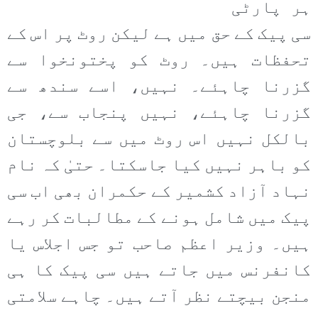
ہر پارٹی
سی پیک کے حق میں ہے لیکن روٹ پر اس کے
تحفظات ہیں۔ روٹ کو پختونخوا سے
گزرنا چاہئے۔ نہیں، اسے سندھ سے
گزرنا چاہئے، نہیں پنجاب سے، جی
بالکل نہیں اس روٹ میں سے بلوچستان
کو باہر نہیں کیا جاسکتا۔ حتیٰ کہ نام
نہاد آزاد کشمیر کے حکمران بھی اب سی
پیک میں شامل ہونے کے مطالبات کر رہے
ہیں۔ وزیر اعظم صاحب تو جس اجلاس یا
کانفرنس میں جاتے ہیں سی پیک کا ہی
منجن بیچتے نظر آتے ہیں۔ چاہے سلامتی