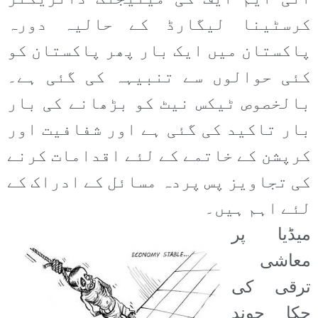
کرسٹینا لیگارڈ کے حالیہ دورہ
پاکستان میں ایک بار پھر پاکستان کو
کئی حوالوں سے تنبیہہ کی گئی ہے۔
بالخصوص ٹیکس نیٹ کو بڑھانے کی بار
بار تاکید کی گئی ہے اور شفافیت اور
کرپشن کے خاتمے کے لئے اقدامات کرنے
کی تجاویز پس پردہ مسائل کے ادراک کے
لئے اہم ہیں۔
میڈیا پر
معاشی
ترقی کی
چکا چوند