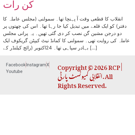
کن رات
انقلاب کا قطعی وقت آ پہنچا تھا۔ سمولنی (مجلس عاملہ کا
دفتر) کو ایک قلعے میں تبدیل کیا جا رہا تھا۔ اس کی چھتوں پر
دو درجن مشین گن نصب کر دی گئی تھیں۔ یہ پرانی مجلس
عاملہ کی روایت تھی۔ سمولنی کا کمانڈ نیٹ کیپٹن گریکوف ایک
بہادر سپاہی تھا۔ 24اکتوبر (رائج کیلنڈر کے […]
Copyright © 2026 RCP |
Facebook
Instagram
X
انقلابی کمیونسٹ پارٹی. All
Youtube
Rights Reserved.