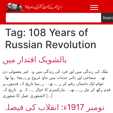
Sear
Tag:
108 Years of
Russian Revolution
بالشویک اقتدار میں
ملک کی زندگی میں اور فرد کی زندگی میں وہ غیر معمولی دن
تھے۔ سماجی اور ذاتی جذبات میں تناؤ عروج پر پہنچا ہوا تھا۔
عوام ایک داستان رقم کر رہے تھے۔ رہنما تاریخ کے قدموں پر
قدم رکھ کر چل رہے تھے۔ مارکسزم کا خیال ہے کہ وہ تاریخ کے
لاشعوری عمل کا شعوری […]
نومبر 1917ء: انقلاب کی فیصلہ