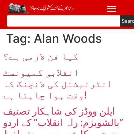
Sear
Tag:
Alan Woods
کیا فن لازمی ہے؟
انقلابی کمیونسٹ
انٹرنیشنل کی لانچنگ کا
وقت ہوا چاہتا ہے!
ایلن ووڈز کی شاہکار تصنیف
“بالشویزم: راہ انقلاب” کے اردو
ترجمے کا خصوصی پیش لفظ