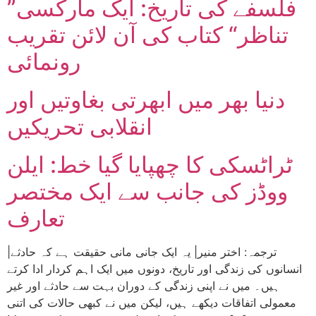
”فلسفے کی تاریخ: ایک مارکسی
تناظر“ کتاب کی آن لائن تقریب
رونمائی
دنیا بھر میں ابھرتی بغاوتیں اور
انقلابی تحریکیں
ٹراٹسکی کا چھپایا گیا خط: ایلن
ووڈز کی جانب سے ایک مختصر
تعارف
|ترجمہ: اختر منیر| یہ ایک جانی مانی حقیقت ہے کہ حادثے
انسانوں کی زندگی اور تاریخ، دونوں میں ایک اہم کردار ادا کرتے
ہیں۔ میں نے اپنی زندگی کے دوران بہت سے حادثے اور غیر
معمولی اتفاقات دیکھے ہیں، لیکن میں نے کبھی حالات کی اتنی