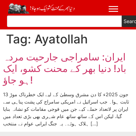
Sear
Tag:
Ayatollah
ایران: سامراجی جارحیت مردہ
باد! دنیا بھر کے محنت کشو، ایک
ہو جاؤ!
13 جون 2025ء کا دن مشرق وسطیٰ کے لیے ایک خطرناک موڑ
ثابت ہوا۔ جب اسرائیل نے امریکی سامراج کی پشت پناہی سے
ایران پر لاتعداد حملے کیے جن میں فوجی مقامات کو نشانہ بنایا
گیا، لیکن اس کے ساتھ ساتھ عام شہری بھی بڑی تعداد میں
ہلاک ہوئے۔ یہ جنگ ایرانی عوام نے منتخب […]