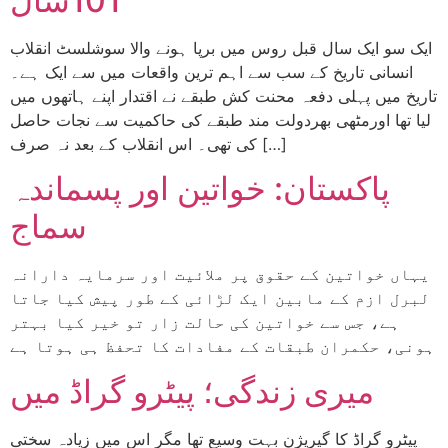
101سال
ایک سو ایک سال قبل روس میں برپا ہونے والا سوشلسٹ انقلاب
انسانی تاریخ کے سب سے اہم ترین واقعات میں سے ایک ہے۔
تاریخ میں پہلی دفعہ محنت کش طبقے نے اقتدار اپنے ہاتھوں میں
لیا تھا اورمٹھی بھردولت مند طبقے کی حاکمیت سے نجات حاصل
کی تھی۔ اس انقلاب کے بعد نہ صرف […]
پاکستان: خواتین اور پسماندہ
سماج
یہاں خواتین کے حقوق پر ملائیت اور سرمایہ دارانہ
لبرل ازم کے مابین ایک لڑائی کے طور پیش کیا جاتا
ہے، جس سے خواتین کی حالت زار تو خیر کیا بہتر
ہونی، حکمران طبقات کے مفادات کا تحفظ ہی ہوتا ہے
میری زندگی؛ پیٹرو گراڈ میں
پیٹرو گراڈ کا گیریژن بہت وسیع تھا مگر اس میں زیادہ سختی