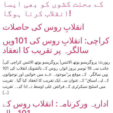
کے محنت کشوں کو بھی ایسا
انقلاب کرنا ہوگا!
انقلابِ روس کی حاصلات
کراچی: انقلابِ روس کی 101ویں
سالگرہ پر تقریب کا انعقاد
|رپورٹ: پروگریسو یوتھ الائنس| پروگریسو یوتھ الائنس کراچی کی
جانب سے 18 نومبر بروز اتوار، روس کے بالشویک انقلاب کی 101
ویں سالگرہ کے موقع پر’’موجودہ عہد میں خواتین اور نوجوانوں
کے لیے اسباق‘‘ کے عنوان سے ایک تقریب کا انعقاد کیا گیا۔ تقریب
میں اسٹیج سیکرٹری کے فرائض علی اوسط نے ادا کیے۔ تقریب
[…]
اداریہ ورکرنامہ: انقلاب روس کے