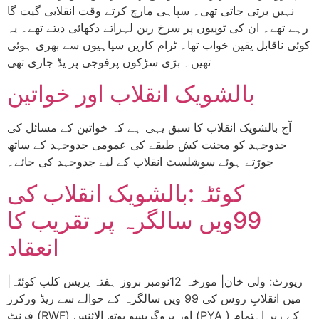
نہیں برتی جاتی تھی۔ سپاہی مارچ کرتے وقت انقلابی گیت گا
رہے تھے۔ ان کی ٹوپیوں پر سرخ ربن لہراتے دکھائی دیتے تھے۔ یہ
کوئی ناقابل یقین خواب تھا۔ ٹرام کاریں سپاہیوں سے بھری ہوئی
تھیں۔ بڑی سڑکوں پرفوجی پر یڈ جاری تھی
بالشویک انقلاب اور خواتین
آج بالشویک انقلاب کا سبق یہی ہے کہ خواتین کے مسائل کی
جدوجہد کو محنت کش طبقے کی عمومی جدوجہد کے ساتھ
جوڑتے ہوئے سوشلسٹ انقلاب کے لیے جدوجہد کی جائے۔
کوئٹہ:بالشویک انقلاب کی
99ویں سالگرہ پر تقریب کا
انعقاد
|رپورٹ: ولی خان| مورخہ 12نومبر بروز ہفتہ پریس کلب کوئٹہ
میں انقلابِ روس کی 99 ویں سالگرہ کے حوالے سے ریڈ ورکرز
فرنٹ (RWF) اور پروگریسو یوتھ الائنس (PYA ) کے زیرِ اہتمام