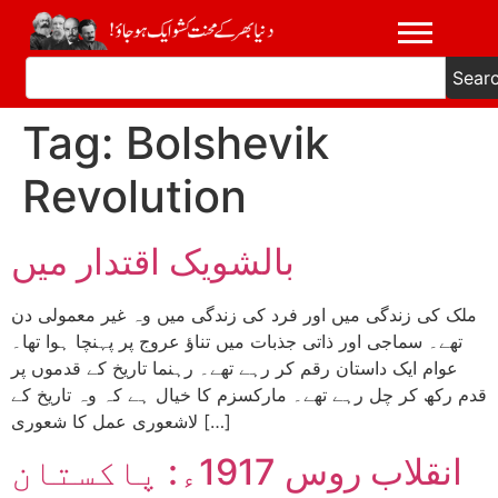
Sear
Tag:
Bolshevik
Revolution
بالشویک اقتدار میں
ملک کی زندگی میں اور فرد کی زندگی میں وہ غیر معمولی دن
تھے۔ سماجی اور ذاتی جذبات میں تناؤ عروج پر پہنچا ہوا تھا۔
عوام ایک داستان رقم کر رہے تھے۔ رہنما تاریخ کے قدموں پر
قدم رکھ کر چل رہے تھے۔ مارکسزم کا خیال ہے کہ وہ تاریخ کے
لاشعوری عمل کا شعوری […]
انقلاب روس 1917ء: پاکستان