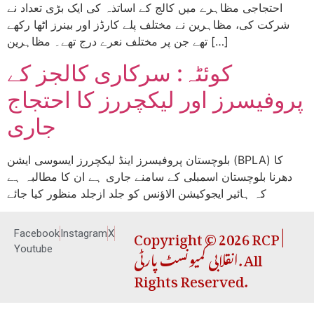
احتجاجی مظاہرے میں کالج کے اساتذہ کی ایک بڑی تعداد نے
شرکت کی، مظاہرین نے مختلف پلے کارڈز اور بینرز اٹھا رکھے
تھے جن پر مختلف نعرے درج تھے۔ مظاہرین […]
کوئٹہ: سرکاری کالجز کے
پروفیسرز اور لیکچررز کا احتجاج
جاری
بلوچستان پروفیسرز اینڈ لیکچررز ایسوسی ایشن (BPLA) کا
دھرنا بلوچستان اسمبلی کے سامنے جاری ہے ان کا مطالبہ ہے
کہ ہائیر ایجوکیشن الاؤنس کو جلد ازجلد منظور کیا جائے
Copyright © 2026 RCP |
Facebook
Instagram
X
انقلابی کمیونسٹ پارٹی. All
Youtube
Rights Reserved.