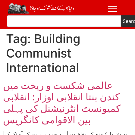
Sear
Tag:
Building
Communist
International
عالمی شکست و ریخت میں
کندن بنتا انقلابی اوزار: انقلابی
کمیونسٹ انٹرنیشنل کی پہلی
بین الاقوامی کانگریس
|رپورٹ: مارکسزم کے دفاع میں| ہم سرمایہ داری کے آج تک کے