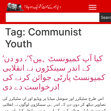
Sear
Tag:
Communist
Youth
’کیا آپ کمیونسٹ ہیں؟‘، دو دن
کے اندر سینکڑوں نے انقلابی
کمیونسٹ پارٹی جوائن کرنے کی
درخواست دے دی!
اس طرح سٹیکرز اور سوشل میڈیا پر ویڈیو اور ان سٹیکرز کی
تصاویر دیکھ کر دون دن کے اندر ہی سینکڑوں لوگوں نے انقلابی
کمیونسٹ پارٹی جوائن کرنے کے لیے ہم سے رابطہ کیا۔ اس سے