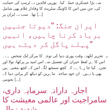
سے بڑا عسکری حملہ کیا۔ یورپی قائدین نے ٹرمپ کی حمایت
کی، جن میں اس کا ڈاؤننگ سٹریٹ کا وفادار غلام بھی شامل
تھا۔ سب نے ایران پر […]
ایران جنگ: ”دیوتا جنہیں
برباد کرنا چاہیں، انہیں
پہلے پاگل کر دیتے ہیں“
یہ تحریر لکھتے وقت پوری دنیا کی توجہ کا مرکز ایک شخص ہے۔
اس کا ہر لفظ حیران کن تفصیل سے اس امید پر پرکھا، تولا اور
تجزیہ کیا جا رہا ہے کہ کچھ سمجھ لگے اس کے کچھ معنی ہیں
بھی یا نہیں۔ ان خود ساختہ ماہرین کو دیکھ کر پرانی دنیا کے
نجومی […]
اجارہ دارانہ سرمایہ داری،
سامراجیت اور عالمی معیشت کا
شدید زوال