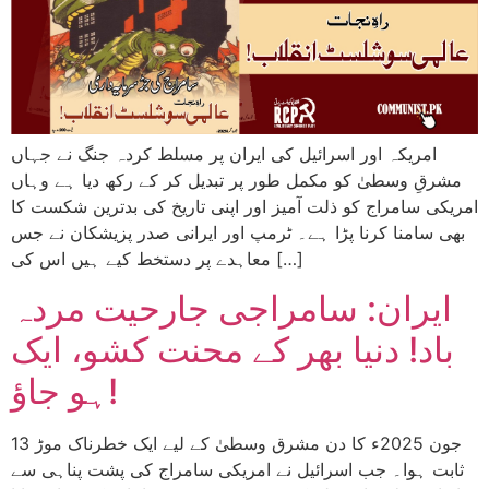
امریکہ اور اسرائیل کی ایران پر مسلط کردہ جنگ نے جہاں
مشرقِ وسطیٰ کو مکمل طور پر تبدیل کر کے رکھ دیا ہے وہاں
امریکی سامراج کو ذلت آمیز اور اپنی تاریخ کی بدترین شکست کا
بھی سامنا کرنا پڑا ہے۔ ٹرمپ اور ایرانی صدر پزیشکان نے جس
معاہدے پر دستخط کیے ہیں اس کی […]
ایران: سامراجی جارحیت مردہ
باد! دنیا بھر کے محنت کشو، ایک
ہو جاؤ!
13 جون 2025ء کا دن مشرق وسطیٰ کے لیے ایک خطرناک موڑ
ثابت ہوا۔ جب اسرائیل نے امریکی سامراج کی پشت پناہی سے