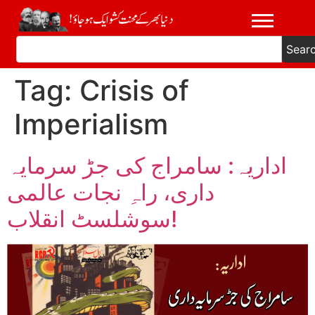
Sear
Tag:
Crisis of
Imperialism
اداریہ: سامراج کی جڑ سرمایہ
داری، راہِ نجات عالمی
سوشلسٹ انقلاب!