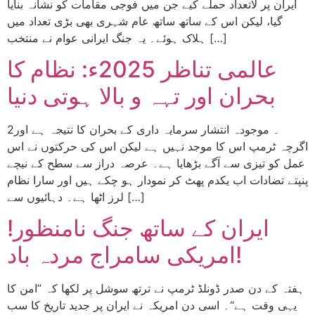
ایران پر لاتعداد حملے کیے جن میں فوجی مقامات کو نشانہ بنایا
گیا، لیکن اس کے ساتھ ساتھ عام شہری بھی بڑی تعداد میں
ہلاک ہوئے۔ یہ جنگ ایرانی عوام نے منتخب […]
عالمی تناظر 2025ء: نظام کا
بحران اور تہہ و بالا ہوتی دنیا
2۔ موجودہ انتشار سرمایہ داری کے بحران کا نتیجہ ہے اور
اگرچہ ٹرمپ اس کا موجد نہیں ہے لیکن اس کی حرکتوں نے اس
عمل کو تیزی سے آگے بڑھایا ہے۔ عرصہ دراز سے سطح کے نیچے
پنپتے تضادات اب یکدم پھٹ کر نمودار ہو چکے ہیں اور سارا نظام
لرز اٹھا ہے۔ دہائیوں سے […]
ایران کے ساتھ جنگ نامنظور!
امریکی سامراج مردہ باد!
ہفتہ کے دن صدر ڈونلڈ ٹرمپ نے ترتھ سوشل پر لکھا کہ ”امن کا
یہی وقت ہے“۔ اسی دن امریکہ نے ایران پر جدید تاریخ کا سب