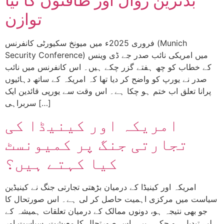
بدترین زوال اور طاقتوں کا نیا
توازن
فروری 2025ء میں میونخ سکیورٹی کانفرنس (Munich
Security Conference) میں امریکی نائب صدر جے ڈی وینس
کے خطاب کو چھ ہفتے گزر چکے ہیں۔ اس کانفرنس میں نائب
صدر نے یورپ کو واضح کر دیا تھا کہ امریکہ کے ساتھ دہائیوں
پرانا تعلق اب ختم ہو چکا ہے۔ اس وقت سے یورپی قائدین ایک
سربراہی […]
امریکہ اور کینیڈا کی
تجارتی جنگ پر کمیونسٹ
کیا کہتے ہیں؟
امریکہ اور کینیڈا کے درمیان بڑھتی تجارتی جنگ نے کینیڈین
سیاست میں مرکزی اہمیت حاصل کر لی ہے۔ اس صورتحال کا
جو بھی نتیجہ ہو، دونوں ممالک کے درمیان تعلقات ہمیشہ کے
لیے تبدیل ہو چکے ہیں۔ اس صورتحال کا معیشت، سیاست اور