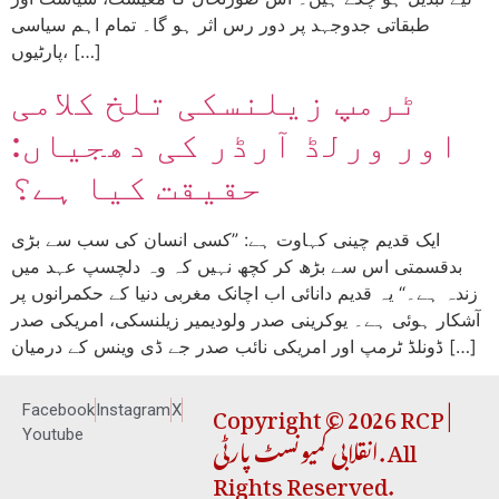
طبقاتی جدوجہد پر دور رس اثر ہو گا۔ تمام اہم سیاسی
پارٹیوں، […]
ٹرمپ زیلنسکی تلخ کلامی
اور ورلڈ آرڈر کی دھجیاں:
حقیقت کیا ہے؟
ایک قدیم چینی کہاوت ہے: ”کسی انسان کی سب سے بڑی
بدقسمتی اس سے بڑھ کر کچھ نہیں کہ وہ دلچسپ عہد میں
زندہ ہے۔“ یہ قدیم دانائی اب اچانک مغربی دنیا کے حکمرانوں پر
آشکار ہوئی ہے۔ یوکرینی صدر ولودیمیر زیلنسکی، امریکی صدر
ڈونلڈ ٹرمپ اور امریکی نائب صدر جے ڈی وینس کے درمیان […]
Copyright © 2026 RCP |
Facebook
Instagram
X
انقلابی کمیونسٹ پارٹی. All
Youtube
Rights Reserved.