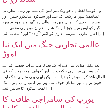
وہ کونسا لفظ ہے جو ولادیمیر لینن کی مشہورِ زمانہ نظریاتی
تصانیف؛ سپر مارکیٹ کے غلے اور سلیکون مائیکرو چِپس، اور
بیسویں صدی کے اوائل میں بننے والی ہر گھر میں موجود بورڈ
گیم کو آپس میں جوڑتا ہے؟ اشارہ عنوان میں ہی مخفی ہے:
اجارہ داری۔ سرمایہ داری کو اکثر ”آزادی“ اور ”انتخاب“ کی […]
عالمی تجارتی جنگ میں ایک نیا
موڑ!
ایک ہفتہ منڈی میں کہرام کے بعد ٹرمپ نے اب فیصلہ کیا ہے
کہ پسپائی میں ہی حکمت ہے اور ”جوابی“ محصولات کو فی
الحال نافذ کرنا مؤخر کر دیا ہے۔ لیکن ابھی بھی تجارتی جنگ اپنے
جوبن پر ہے اور منڈیاں خوف سے تھر تھر کانپ رہی ہیں۔ ایک
لمحہ سکون کا سانس لینے […]
یورپ کی سامراجی طاقت کا