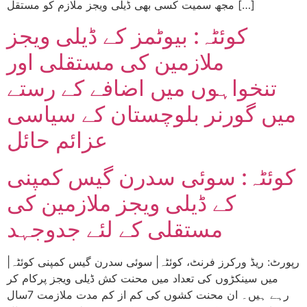
مجھ سمیت کسی بھی ڈیلی ویجز ملازم کو مستقل […]
کوئٹہ: بیوٹمز کے ڈیلی ویجز
ملازمین کی مستقلی اور
تنخواہوں میں اضافے کے رستے
میں گورنر بلوچستان کے سیاسی
عزائم حائل
کوئٹہ: سوئی سدرن گیس کمپنی
کے ڈیلی ویجز ملازمین کی
مستقلی کے لئے جدوجہد
|رپورٹ: ریڈ ورکرز فرنٹ، کوئٹہ| سوئی سدرن گیس کمپنی کوئٹہ
میں سینکڑوں کی تعداد میں محنت کش ڈیلی ویجز پرکام کر
رہے ہیں۔ ان محنت کشوں کی کم از کم مدت ملازمت 7سال