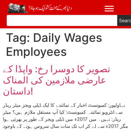
Sear
Tag:
Daily Wages
Employees
تصویر کا دوسرا رخ: واپڈا کے
عارضی ملازمین کی المناک
داستان!
بہاولپور: کمیونسٹ اخبار کے نمائندے کا ایک ڈیلی ویجز میٹر ریڈر
سے انٹرویو نمائندہ کمیونسٹ: کیا آپ مستقل ملازم ہیں؟ میٹر
ریڈر: نہیں۔ میں 2017ء میں ڈیلی ویجر کے طور پر بھرتی ہوا
مگر 2017ء سے لے کر اب تک سات سال سروس ہونے کے باوجود