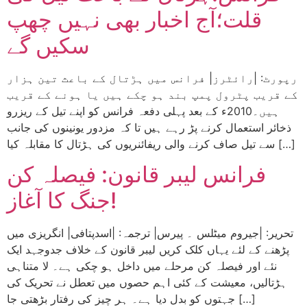
قلت؛آج اخبار بھی نہیں چھپ
سکیں گے
رپورٹ: |رائٹرز| فرانس میں ہڑتال کے باعث تین ہزار
کے قریب پٹرول پمپ بند ہو چکے ہیں یا ہونے کے قریب
ہیں۔2010ء کے بعد پہلی دفعہ فرانس کو اپنے تیل کے ریزرو
ذخائر استعمال کرنے پڑ رہے ہیں تا کہ مزدور یونینوں کی جانب
سے تیل صاف کرنے والی ریفائنریوں کی ہڑتال کا مقابلہ کیا […]
فرانس لیبر قانون: فیصلہ کن
جنگ کا آغاز!
تحریر: |جیروم میٹلس ۔ پیرس| ترجمہ: |اسدپتافی| انگریزی میں
پڑھنے کے لئے یہاں کلک کریں لیبر قانون کے خلاف جدوجہد ایک
نئے اور فیصلہ کن مرحلے میں داخل ہو چکی ہے۔ لا متناہی
ہڑتالیں، معیشت کے کئی اہم حصوں میں تعطل نے تحریک کی
جہتوں کو بدل دیا ہے۔ ہر چیز کی رفتار بڑھتی جا […]