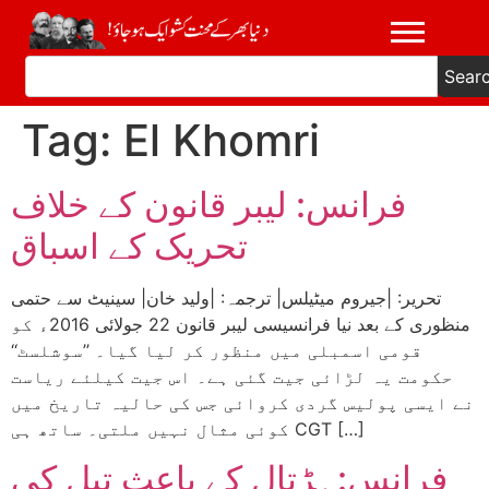
Sear
Tag:
El Khomri
فرانس: لیبر قانون کے خلاف
تحریک کے اسباق
تحریر: |جیروم میٹیلس| ترجمہ: |ولید خان| سینیٹ سے حتمی
منظوری کے بعد نیا فرانسیسی لیبر قانون 22 جولائی 2016ء کو
قومی اسمبلی میں منظور کر لیا گیا۔ ’’سوشلسٹ‘‘
حکومت یہ لڑائی جیت گئی ہے۔ اس جیت کیلئے ریاست
نے ایسی پولیس گردی کروائی جس کی حالیہ تاریخ میں
کوئی مثال نہیں ملتی۔ ساتھ ہی CGT […]
فرانس:ہڑتال کے باعث تیل کی