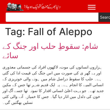
Sear
Tag:
Fall of Aleppo
شام: سقوطِ حلب اور جنگ کے
سائے
ہزاروں انسانوں کی موت، لاکھوں افراد کی جسمانی معذوری
اور بے گھر ی کی صورت میں اس جنگ کی قیمت ادا کی گئی
ہے۔ حلب کا سقوط دراصل شام میں ہونے والی خونریزی کے
انسانی المیے کا انجام ہے۔ یہ ایک قدیم شہر تھا جس کے مکین
جدید تھے۔ جو بہت اعلیٰ انسانی اقدار کا نمونہ تھا جسے آگ اور
خون کی دلدل میں اتار دیا گیا۔ جس کا خمیازہ آنے والی کئی
نسلیں بھگتیں گی۔