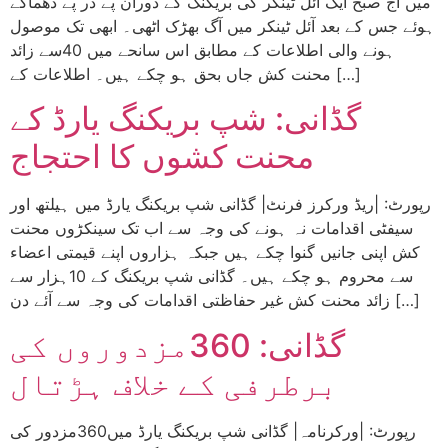
میں آج صبح ایک آئل ٹینکر کی بریکنگ کے دوران پے در پے دھماکے
ہوئے جس کے بعد آئل ٹینکر میں آگ بھڑک اٹھی۔ ابھی تک موصول
ہونے والی اطلاعات کے مطابق اس سانحے میں 40سے زائد
محنت کش جاں بحق ہو چکے ہیں۔ اطلاعات کے […]
گڈانی: شپ بریکنگ یارڈ کے
محنت کشوں کا احتجاج
رپورٹ: |ریڈ ورکرز فرنٹ| گڈانی شپ بریکنگ یارڈ میں ہیلتھ اور
سیفٹی اقدامات نہ ہونے کی وجہ سے اب تک سینکڑوں محنت
کش اپنی جانیں گنوا چکے ہیں جبکہ ہزاروں اپنے قیمتی اعضاء
سے محروم ہو چکے ہیں۔ گڈانی شپ بریکنگ کے 10ہزار سے
زائد محنت کش غیر حفاظتی اقدامات کی وجہ سے آئے دن […]
گڈانی: 360مزدوروں کی
برطرفی کے خلاف ہڑتال
رپورٹ: |ورکرنامہ| گڈانی شپ بریکنگ یارڈ میں360مزدور کی