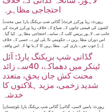
لاہور: سانحہ گڈانی کے خلاف
احتجاجی مظاہرہ
|رپورٹ: ریڈ ورکرز فرنٹ| گڈانی شپ بریکنگ یارڈ میں محنت
کشوں کی قیمتی جانوں کے ضیاع کے خلاف ریڈ ورکرز فرنٹ کی
جانب سے لاہور پریس کلب کے سامنے احتجاجی مظاہرہ کیا گیا۔
اس دوران مظاہرین نے حکومتی نااہلی اور بے حسی کے خلاف
خوب نعرے بازی کی۔ مظاہرین کا کہنا تھا کہ اس واقعے […]
گڈانی شپ بریکنگ یارڈ: آئل
ٹینکر میں دھماکے، 40سے زائد
محنت کش جاں بحق، متعدد
شدید زخمی، مزید ہلاکتوں کا
خدشہ
|رپورٹ: یامین لاسی، گڈانی| گڈانی شپ بریکنگ یارڈ بلوچستان