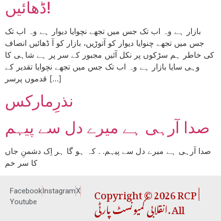
ڈھائیں!
بازار ہے وہ اب تک جس میں تجھے نچوایا دیوار ہے وہ اب تک
جس میں تجھے چنوایا دیوار کو آتوڑیں، بازار کو آ ڈھائیں انصاف
کی خاطر ہم سڑکوں پر نکل آئیں مجبور کے سر پر ہے شاہی کا
وہی سایا بازار ہے وہ اب تک جس میں تجھے نچوایا تقدیر کے
قدموں پرسر […]
نذرِمارکس
صدا آرہی ہے میرے دل سے پیہم
صدا آرہی ہے میرے دل سے پیہم. . کہ ہو گا ہر اِک دشمنِ جاں
کا سر خم
Copyright © 2026 RCP |
Facebook
Instagram
X
انقلابی کمیونسٹ پارٹی. All
Youtube