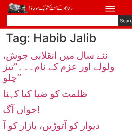
Sear
Tag:
Habib Jalib
نئے سال میں انقلابی جوش،
ولولے اور عزم کے نام۔۔۔’’تیز
چلو‘‘
ظلمت کو ضیا کیا کہنا
جواں آگ!
دیوار کو آتوڑیں، بازار کو آ