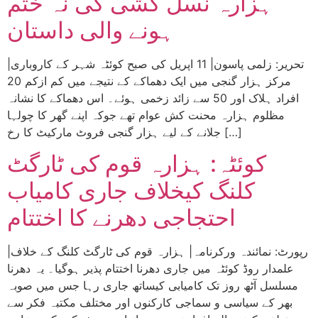
ہزارہ نسل کشی کی نہ ختم
ہونے والی داستان
|تحریر: زلمی پاسون| 11 اپریل کی صبح کوئٹہ شہر کے کاروباری
مرکز ہزار گنجی میں ایک دھماکے کے نتیجے میں کم ازکم 20
افراد ہلاک اور 50 سے زائد زخمی ہوئے۔ اس دھماکے کا نشانہ
مظلوم ہزارہ محنت کش عوام تھے جوکہ اپنے گھر کا چولہا
جلانے کے لیے ہزار گنجی فروٹ مارکیٹ کا رخ […]
کوئٹہ: ہزارہ قوم کی ٹارگٹ
کلنگ کیخلاف جاری کامیاب
احتجاجی دھرنے کا اختتام
|رپورٹ: نمائندہ ورکرنامہ| ہزارہ قوم کی ٹارگٹ کلنگ کے خلاف
علمدار روڈ کوئٹہ میں جاری دھرنا اختتام پذیر ہوگیا۔ یہ دھرنا
مسلسل آٹھ روز تک کامیابی کیساتھ جاری رہا جس میں صوبہ
بھر کے سیاسی و سماجی کارکنوں اور مختلف مکتبہ فکر سے