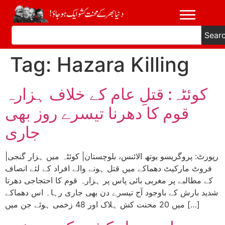
Sear
Tag:
Hazara Killing
کوئٹہ: قتلِ عام کے خلاف ہزارہ
قوم کا دھرنا تیسرے روز بھی
جاری
|رپورٹ: پروگریسو یوتھ الائنس، بلوچستان| کوئٹہ میں ہزار گنجی
فروٹ مارکیٹ دھماکے میں قتل ہونے والے افراد کے لئے انصاف
کے مطالبے پر مغربی بائی پاس پر ہزارہ قوم کا احتجاجی دھرنا
شدید بارش کے باوجود آج تیسرے دن بھی جاری رہا۔ اس دھماکے
میں 20 محنت کش ہلاک اور 48 زخمی ہوئے جن میں […]