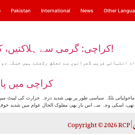
e
Pakistan
International
News
Other Langu
کراچی: گرمی سے ہلاکتیں، کے الیکٹرک کو نیشنلائز کرو!
اد انتہائی غریب گھرانوں سے تعلق رکھتے ہیں جبکہ دول
کراچی میں پائ
 ماحولیاتی بلکہ سیاسی طور پر بھی شدید درجہ حرارت کی لپیٹ م