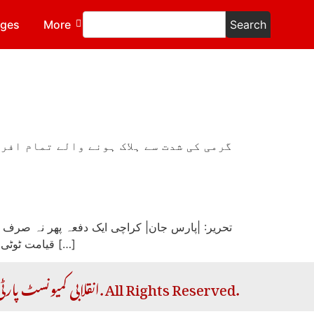
ages
More
Search
گرمی کی شدت سے ہلاک ہونے والے تمام افر
تحریر: |پارس جان| کراچی ایک دفعہ پھر نہ صرف
قیامت ٹوٹی تھی، اسکی وجہ سے اس بار بھی مفلوک الحال عوام میں شدید خوف و ہراس پا یا جاتا ہے۔ حکمران طبقات اور ریاستی […]
Copyright © 2026 RCP | انقلابی کمیونسٹ پارٹی. All Rights Reserved.