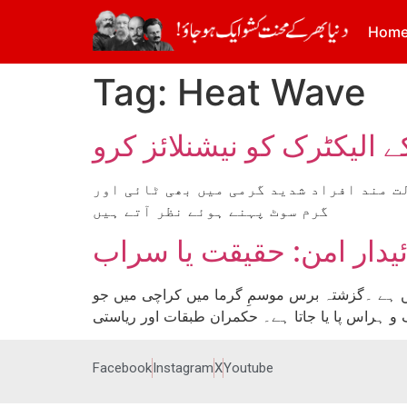
Hom
Tag:
Heat Wave
ت مند افراد شدید گرمی میں بھی ٹائی اور
گرم سوٹ پہنے ہوئے نظر آتے ہیں
یدار امن: حقیقت یا سراب
یں ہے ۔گزشتہ برس موسمِ گرما میں کراچی میں جو
Facebook
Instagram
X
Youtube