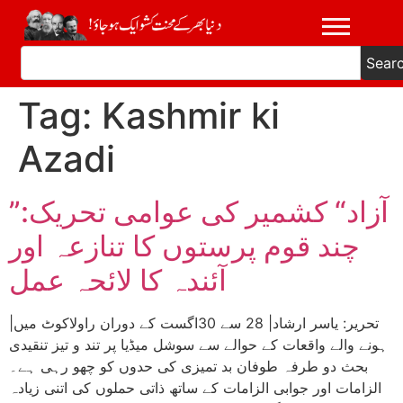
Sear
Tag:
Kashmir ki
Azadi
”آزاد“ کشمیر کی عوامی تحریک:
چند قوم پرستوں کا تنازعہ اور
آئندہ کا لائحہ عمل
|تحریر: یاسر ارشاد| 28 سے 30اگست کے دوران راولاکوٹ میں
ہونے والے واقعات کے حوالے سے سوشل میڈیا پر تند و تیز تنقیدی
بحث دو طرفہ طوفان بد تمیزی کی حدوں کو چھو رہی ہے۔
الزامات اور جوابی الزامات کے ساتھ ذاتی حملوں کی اتنی زیادہ