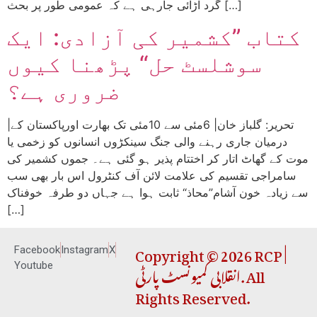
گرد اڑائی جارہی ہے کہ عمومی طور پر بحث […]
کتاب ”کشمیر کی آزادی: ایک
سوشلسٹ حل“ پڑھنا کیوں
ضروری ہے؟
|تحریر: گلباز خان| 6مئی سے 10مئی تک بھارت اورپاکستان کے
درمیان جاری رہنے والی جنگ سینکڑوں انسانوں کو زخمی یا
موت کے گھاٹ اتار کر اختتام پذیر ہو گئی ہے۔ جموں کشمیر کی
سامراجی تقسیم کی علامت لائن آف کنٹرول اس بار بھی سب
سے زیادہ خون آشام”محاذ“ ثابت ہوا ہے جہاں دو طرفہ خوفناک
[…]
Copyright © 2026 RCP |
Facebook
Instagram
X
انقلابی کمیونسٹ پارٹی. All
Youtube
Rights Reserved.