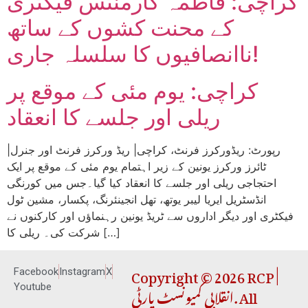
کراچی: فاطمہ گارمنٹس فیکٹری
کے محنت کشوں کے ساتھ
ناانصافیوں کا سلسلہ جاری!
کراچی: یوم مئی کے موقع پر
ریلی اور جلسے کا انعقاد
|رپورٹ: ریڈورکرز فرنٹ، کراچی| ریڈ ورکرز فرنٹ اور جنرل
ٹائرز ورکرز یونین کے زیر اہتمام یوم مئی کے موقع پر ایک
احتجاجی ریلی اور جلسے کا انعقاد کیا گیا۔جس میں کورنگی
انڈسٹریل ایریا لیبر یوتھ، تھل انجینئرنگ، پکسار، مشین ٹول
فیکٹری اور دیگر اداروں سے ٹریڈ یونین رہنماؤں اور کارکنوں نے
شرکت کی۔ ریلی کا […]
Copyright © 2026 RCP |
Facebook
Instagram
X
انقلابی کمیونسٹ پارٹی. All
Youtube