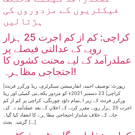
فیکٹریوں کے مزدوروں کی
ہڑتالیں
کراچی: کم از کم اجرت 25 ہزار
روپے کے عدالتی فیصلے پر
عملدرآمد کے لیے محنت کشوں کا
احتجاجی مظاہرہ!
|رپورٹ: توصیف احمد، انفارمیشن سیکرٹری، ریڈ ورکرز فرنٹ
کراچی| 23 دسمبر 2021ء کو مزدور یکجہتی کمیٹی اور ریڈ
ورکرز فرنٹ کے زیر اہتمام داؤد چورنگی، کراچی پر کم از کم
اجرت 25 ہزار روپے مقرر کرنے کے اعلان کے بعد عملدآمد نہ کیے
جانے کے خلاف شاندار احتجاجی مظاہرے کا انعقاد کیا گیا۔
گزشتہ بجٹ […]