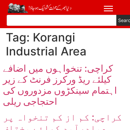
Sear
Tag:
Korangi
Industrial Area
کراچی: تنخواہوں میں اضافے
کیلئے ریڈ ورکرز فرنٹ کے زیر
اہتمام سینکڑوں مزدوروں کی
احتجاجی ریلی
کراچی: کم از کم تنخواہ پر
عملدرآمد کیلئے مختلف