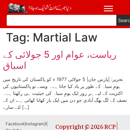
Sear
Tag:
Martial Law
ریاست، عوام اور 5 جولائی کے
اسباق
تحریر: |پارس جان| 5 جولائی 1977 ء کو پاکستان کی تاریخ میں
یومِ سیاہ کے طور پر یاد کیا جاتا ہے۔ ویسے تو پاکستانیوں کی
اکثریت کے لیے ہر روز ایک یومِ سیاہ کی حیثیت ہی رکھتا ہے۔
نصف کے لگ بھگ آبادی جو دن میں ایک بار کھانا کھاتی ہے، ان کے
لئے سارے […]
Copyright © 2026 RCP |
Facebook
Instagram
X