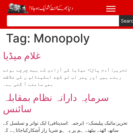
Sear
Tag:
Monopoly
غلام میڈیا
تحریر: آدم پال:- میڈیا کی آزادی کے بہت چرچے ہوتے
رہتے ہیں اور پھر اب تو کچھ اسکینڈلو ں کی غلاظت
بھی سامنے آ گئی ہے۔
سرمایہ دارانہ نظام بمقابلہ
سائنس
تحریر:مائیک پیلیسک:- (ترجمہ :اسدپتافی) ایک تواتر و تسلسل کے
ساتھ، اٹھتے بیٹھتے ہم پر یہ ہو شربا راز آشکارکیاجاتاہے کہ