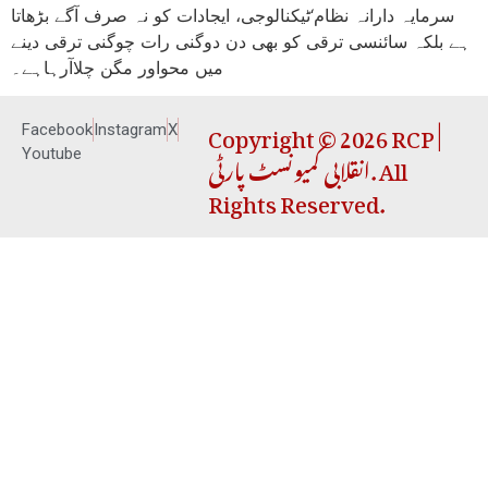
سرمایہ دارانہ نظام‘ٹیکنالوجی، ایجادات کو نہ صرف آگے بڑھاتا
ہے بلکہ سائنسی ترقی کو بھی دن دوگنی رات چوگنی ترقی دینے
میں محواور مگن چلاآرہاہے۔
Copyright © 2026 RCP |
Facebook
Instagram
X
انقلابی کمیونسٹ پارٹی. All
Youtube
Rights Reserved.