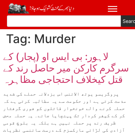
Sear
Tag:
Murder
لاہور: بی ایس او (پجار) کے
سرگرم کارکن میر حاصل رند کے
قتل کیخلاف احتجاجی مظاہرہ
پروگریسو یوتھ الائنس اس بزدلانہ حملے کی شدید
مذمت کرتی ہے اور حکومت سے یہ مطالبہ کرتی ہے کہ
حملہ کرنے والے خونخوار قاتلوں کو فوری گرفتار
کر کے کیفر کردار تک پہنچایا جائے۔ یہ حملہ محض
ظریف رند پر حملہ نہیں ہے بلکہ یہ بلوچ قومی
آزادی کی لڑائی مارکسزم کے درست سائنسی نظریات