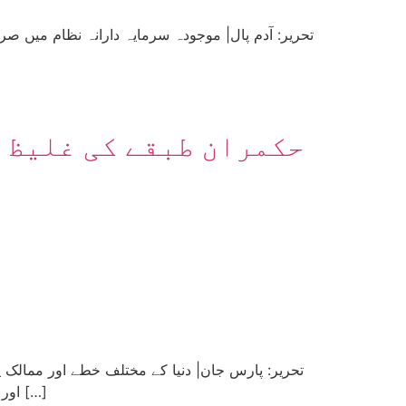
حکمران طبقے کی غلیظ 
اور الجزائر سے لے کر لبنان تک، جہاں جہاں عوامی لاوا پھٹا ہے، ان ممالک کے حکمران طبقات اور سرمایہ دارانہ ریاستیں تو […]