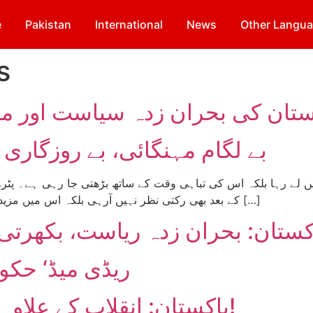
e
Pakistan
International
News
Other Langu
s
بے لگام مہنگائی، بے روزگاری 
کے بعد بھی رکتی نظر نہیں آرہی بلکہ اس میں مزید بڑے اضافے کے امکان موجود ہیں۔ بجلی کے بلوں نے […]
کستان: بحران زدہ ریاست، بکھرت
’ریڈی میڈ‘ حکو
پاکستان: انقلاب کے علاوہ نجات کا کوئی راستہ نہیں!