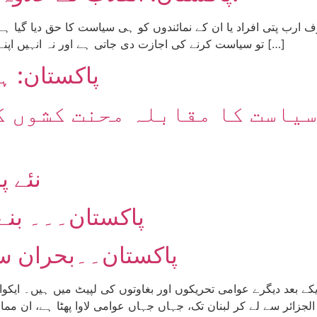
تو سیاست کرنے کی اجازت دی جاتی ہے اور نہ انہیں اپنے حقوق کے لیے منظم ہونے کا کوئی بھی موقع فراہم […]
پاکستان: ہ
سیاست کا مقابلہ محنت کشوں ک
نئے 
پاکستان۔۔۔ بنے 
پاکستان۔۔بحران س