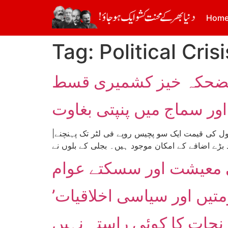
Hom
Tag:
Political Crisi
اور سماج میں پنپتی بغاوت
|تحریر: آدم پال| مہنگائی کا طوفان تھمنے کا نام نہیں لے رہا بلکہ اس کی تباہی وقت کے ساتھ بڑھتی جا رہی ہے۔ پٹرول کی قیمت ایک سو پچیس روپے فی لٹر تک پہنچنے
ی معیشت اور سسکتے عوام
متیں اور سیاسی اخلاقیات