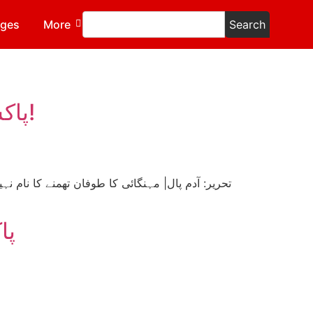
ages
More
Search
پاکستان کی بحران زدہ سیاست اور مضحکہ خیز کشمیری قسط!
پا