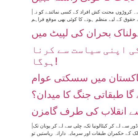
|تحریر: آدم پال| موجودہ سرمایہ دارانہ نظام میں صرف ارب پتی افراد یا ان کے نمائندوں کو ہی سیاست کا حق دیا گیا ہے۔ کروڑوں محنت کش افراد کے کسی نمائندے کو نہ
ولناک بحران کی لپیٹ میں
ی اپنی سیاست سے کرنا
ہوگا!
پاکستان میں سسکتی عوام
گا طبقاتی جنگ کا میدان؟
ے انقلاب کی طرف گامزن
|تحریر: پارس جان| دنیا کے مختلف خطے اور ممالک یکے بعد دیگرے عوامی تحریکوں اور بغاوتوں کی لپیٹ میں ہیں۔ ایکواڈور سے لے کر کیٹالونیا تک، چلی سے لے کر یونان تک