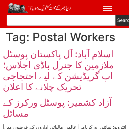
Sear
Tag:
Postal Workers
اسلام آباد: آل پاکستان پوسٹل
ملازمین کا جنرل باڈی اجلاس؛
اپ گریڈیشن کے لیے احتجاجی
تحریک چلانے کا اعلان
آزاد کشمیر: پوسٹل ورکرز کے
مسائل
|انٹرویو: نمائندہ ورکرنامہ| عالمی مالیاتی اداروں کے قرضوں میں