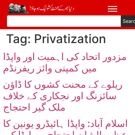
Sear
Tag:
Privatization
مزدور اتحاد کی اہمیت اور واپڈا
میں کمپنی وائز ریفرنڈم
ریلوے کے محنت کشوں کا ڈاؤن
سائزنگ اور نجکاری کے خلاف
ملک گیر احتجاج
اسلام آباد: واپڈا ہائیڈرو یونین کا
عظیم الشان احتجاج۔۔واپڈا کی