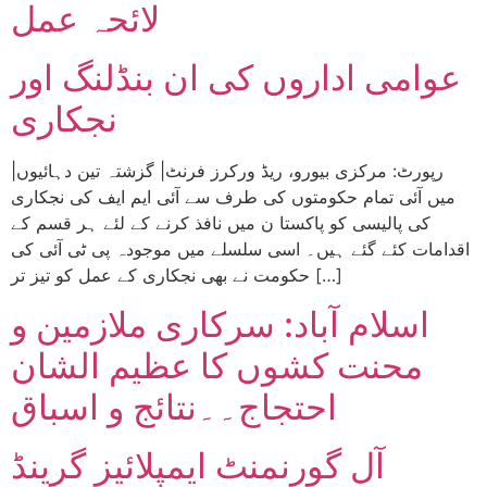
لائحہ عمل
عوامی اداروں کی ان بنڈلنگ اور
نجکاری
|رپورٹ: مرکزی بیورو، ریڈ ورکرز فرنٹ| گزشتہ تین دہائیوں
میں آئی تمام حکومتوں کی طرف سے آئی ایم ایف کی نجکاری
کی پالیسی کو پاکستا ن میں نافذ کرنے کے لئے ہر قسم کے
اقدامات کئے گئے ہیں۔ اسی سلسلے میں موجودہ پی ٹی آئی کی
حکومت نے بھی نجکاری کے عمل کو تیز تر […]
اسلام آباد: سرکاری ملازمین و
محنت کشوں کا عظیم الشان
احتجاج۔۔نتائج و اسباق
آل گورنمنٹ ایمپلائیز گرینڈ