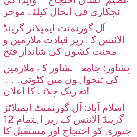
نجکاری فی الحال کیلئے موخر
آل گورنمنٹ ایمپلائز گرینڈ
الائنس کے زیر قیادت ملازمین و
محنت کشوں کی شاندار فتح
پشاور: جامعہ پشاور کے ملازمین
کی تنخواہوں میں کٹوتی۔۔۔
تحریک چلانے کا اعلان!
اسلام آباد: آل گورنمنٹ ایمپلائز
گرینڈ الائنس کے زیر اہتمام 12
جنوری کو احتجاج اور مستقبل کا