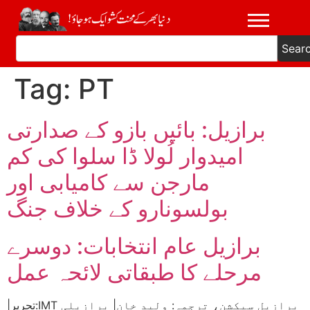
Sear
Tag:
PT
برازیل: بائیں بازو کے صدارتی
امیدوار لُولا ڈا سلوا کی کم
مارجن سے کامیابی اور
بولسونارو کے خلاف جنگ
برازیل عام انتخابات: دوسرے
مرحلے کا طبقاتی لائحہ عمل
|تحریر:IMT برازیل سیکشن، ترجمہ: ولید خان| برازیلی