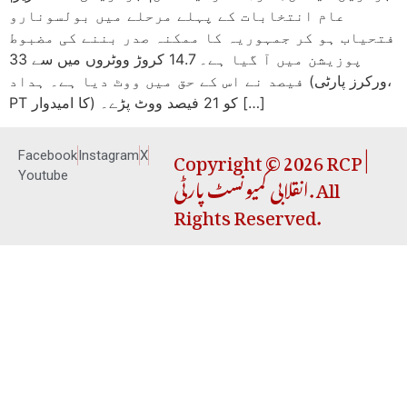
عام انتخابات کے پہلے مرحلے میں بولسونارو
فتحیاب ہو کر جمہوریہ کا ممکنہ صدر بننے کی مضبوط
پوزیشن میں آ گیا ہے۔ 14.7 کروڑ ووٹروں میں سے 33
فیصد نے اس کے حق میں ووٹ دیا ہے۔ ہداد (ورکرز پارٹی،
PT کا امیدوار) کو 21 فیصد ووٹ پڑے۔ […]
Copyright © 2026 RCP |
Facebook
Instagram
X
انقلابی کمیونسٹ پارٹی. All
Youtube
Rights Reserved.