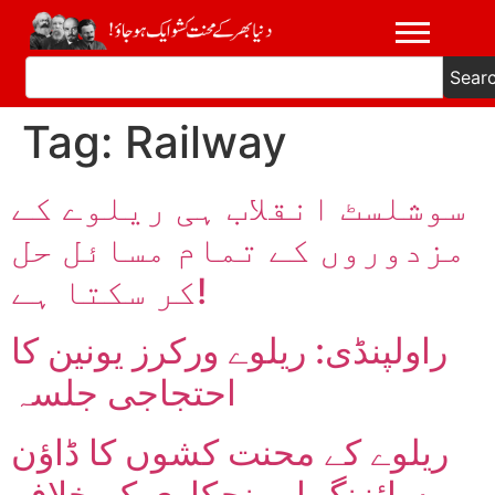
Sear
Tag:
Railway
سوشلسٹ انقلاب ہی ریلوے کے
مزدوروں کے تمام مسائل حل
کر سکتا ہے!
راولپنڈی: ریلوے ورکرز یونین کا
احتجاجی جلسہ
ریلوے کے محنت کشوں کا ڈاؤن
سائزنگ اور نجکاری کے خلاف