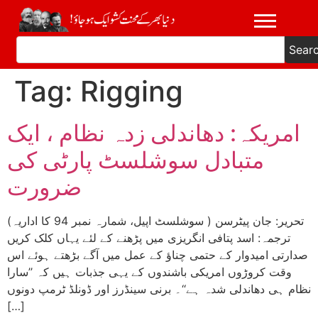
Sear
Tag:
Rigging
امریکہ: دھاندلی زدہ نظام ، ایک
متبادل سوشلسٹ پارٹی کی
ضرورت
تحریر: جان پیٹرسن ( سوشلسٹ اپیل، شمارہ نمبر 94 کا اداریہ)
ترجمہ: اسد پتافی انگریزی میں پڑھنے کے لئے یہاں کلک کریں
صدارتی امیدوار کے حتمی چناؤ کے عمل میں آگے بڑھتے ہوئے اس
وقت کروڑوں امریکی باشندوں کے یہی جذبات ہیں کہ ’’سارا
نظام ہی دھاندلی شدہ ہے‘‘۔ برنی سینڈرز اور ڈونلڈ ٹرمپ دونوں
[…]