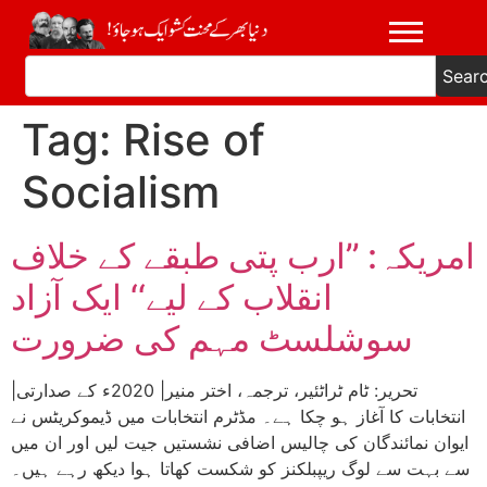
Sear
Tag:
Rise of
Socialism
امریکہ: ’’ارب پتی طبقے کے خلاف
انقلاب کے لیے‘‘ ایک آزاد
سوشلسٹ مہم کی ضرورت
|تحریر: ٹام ٹراٹئیر، ترجمہ، اختر منیر| 2020ء کے صدارتی
انتخابات کا آغاز ہو چکا ہے۔ مڈٹرم انتخابات میں ڈیموکریٹس نے
ایوان نمائندگان کی چالیس اضافی نشستیں جیت لیں اور ان میں
سے بہت سے لوگ ریپبلکنز کو شکست کھاتا ہوا دیکھ رہے ہیں۔