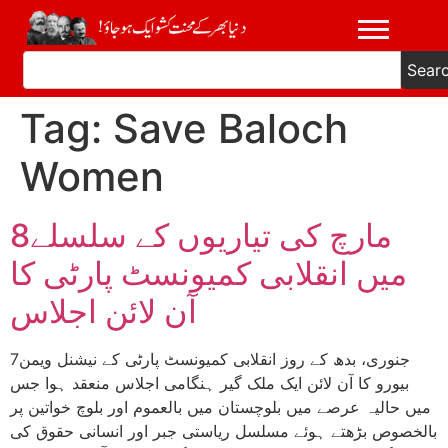
Sear
Tag:
Save Baloch
Women
8مارچ کی تیاریوں کے سلسلے
میں انقلابی کمیونسٹ پارٹی کا
آن لائن اجلاس
7جنوری، بدھ کے روز انقلابی کمیونسٹ پارٹی کے نیشنل ویمن
بیورو کا آن لائن ایک ملک گیر ہنگامی اجلاس منعقد ہوا جس
میں حالیہ عرصے میں بلوچستان میں بالعموم اور بلوچ خواتین پر
بالخصوص بڑھتے ہوئے مسلسل ریاستی جبر اور انسانی حقوق کی