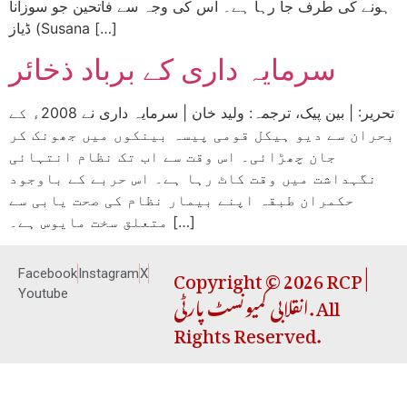
ہونے کی طرف جا رہا ہے۔ اس کی وجہ سے فاتحین جو سوزانا
ڈیاز (Susana […]
سرمایہ داری کے برباد ذخائر
تحریر: | بین پیک، ترجمہ: ولید خان | سرمایہ داری نے 2008ء کے
بحران سے دیو ہیکل قومی پیسہ بینکوں میں جھونک کر
جان چھڑائی۔ اس وقت سے اب تک نظام انتہائی
نگہداشت میں وقت کاٹ رہا ہے۔ اس حربے کے باوجود
حکمران طبقہ اپنے بیمار نظام کی صحت یابی سے
متعلق سخت مایوس ہے۔ […]
Copyright © 2026 RCP |
Facebook
Instagram
X
انقلابی کمیونسٹ پارٹی. All
Youtube
Rights Reserved.