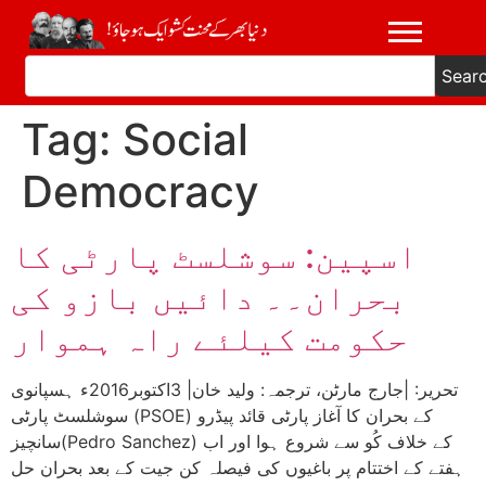
Sear
Tag:
Social
Democracy
اسپین: سوشلسٹ پارٹی کا
بحران۔۔ دائیں بازو کی
حکومت کیلئے راہ ہموار
تحریر: |جارج مارٹن، ترجمہ: ولید خان| 3اکتوبر2016ء ہسپانوی
سوشلسٹ پارٹی (PSOE) کے بحران کا آغاز پارٹی قائد پیڈرو
سانچیز(Pedro Sanchez) کے خلاف کُو سے شروع ہوا اور اب
ہفتے کے اختتام پر باغیوں کی فیصلہ کن جیت کے بعد بحران حل