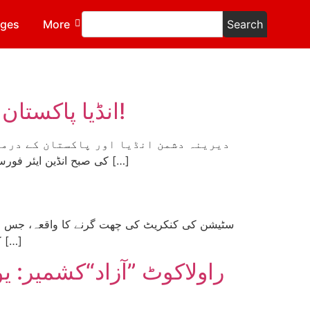
ages
More
Search
انڈیا پاکستان کی نئی جنگ: طبقاتی جنگ ہی تمام جنگوں کا خاتمہ کرے گی!
کی صبح انڈین ایئر فورس نے پاکستان اور پاکستانی زیر تسلط کشمیر میں 9 مقامات پر حملے کیے۔ پاکستان کا دعویٰ ہے کہ جوابی کاروائی کرتے […]
کی قیادت میں قبضوں، ناکہ بندیوں اور احتجاجوں کا سلسلہ شروع ہو گیا۔ کرپشن کے باعث پیش آنے والے اس سانحے نے […]