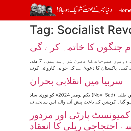
Hom
Tag:
Socialist Rev
دیرینہ دشمن انڈیا اور پاکستان کے درمیان ایک مرتبہ پھر جنگ کا آغاز ہو چکا ہے جس میں اب تک دونوں فتوحات کا دعویٰ کر رہے ہیں۔ 7 مئی
سربیا میں انقلابی بحران
یکم نومبر 2024ء کو نووی ساد (Novi Sad) سٹیشن کی کنکریٹ کی چھت گرنے کا واقعہ، جس میں 16 افراد جان کی بازی ہار گئے، رونما ہونے کے بعد سربیا بھر میں طلبہ
ء کے موقع پر انقلابی کمیونسٹ پارٹی اور مزدور