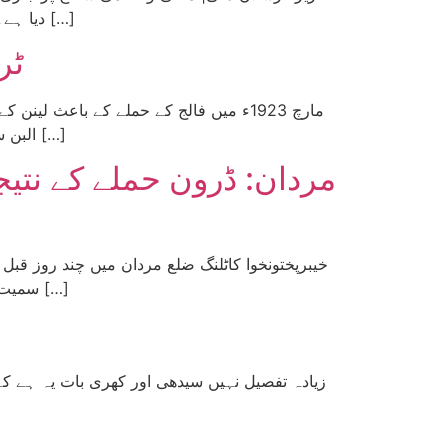
دیا ہے۔ آج وہ تمام مادی حالات موجود ہیں جو مزدور انقلاب کیلئے ضروری ہوتے ہیں اور اگر کسی ایک شے کی کمی ہے تو وہ […]
ٹر
مارچ 1923ء میں فالج کے حملے کے باعث 
البن سوینسن نے مستقبل کی لیفٹ اپوزیشن اور سٹالن، زنوثیف اور کامینیف کے گٹھ جوڑ ”تین کا ٹولہ“ کے مابین اختلافات پہلی […]
خیبرپختونخوا کاٹلنگ ضلع مردان میں چند روز قبل
سمیت 9 افراد کی جاں بحق ہوئے۔ جان بحق افراد کے لواحقین اور علاقے کے عوام نے احتجاجاً سوات موٹر وے بند کر کے احتجاج […]
زیادہ تفصیل نہیں سیدھی اور کھری بات یہ ہے ک