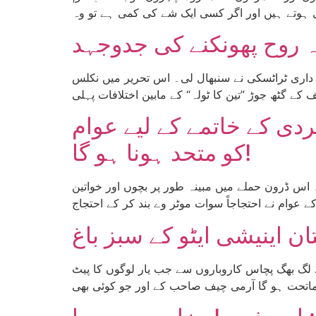
ہ روح پھونکنے کی جدوجہد
 ذمہ داری ٹراٹسکی نے سنبھال لی۔ اس تحریر میں نکلس
جاں بحق، دہشت گردی کے خاتمے کے لیے عوام
کو متحد ہونا ہو گا!
 اس ڈرون حملے میں مبینہ طور پر بچوں اور خواتین
 لگ بھگ پچاس کاروباروں سے جب یار لوگوں کا پیٹ