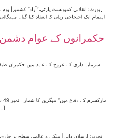
اہتمام ایک احتجاجی ریلی کا انعقاد کیا گیا۔ مہنگ
حکمرانوں کے عوام دشمن م
سرمایہ داری کے عروج کے عہد میں حکمران طبقہ 
دار ملازم تاریخ دانوں کی جانب سے دہائیوں سے لکھے جانے والے جھوٹ