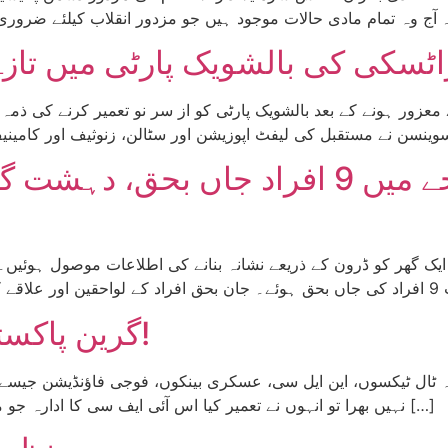
اٹسکی کی بالشویک پارٹی میں تاز
لینن کے معزور ہونے کے بعد بالشویک پارٹی کو از سر نو تعمیر کرنے کی
مردان: ڈرون حملے کے نتیجے میں 9 افراد 
 ایک گھر کو ڈرون کے ذریعے نشانہ بنانے کی اطلاعات موصول ہوئیں۔
گرین پاکستان اینیشی ایٹو کے سبز باغ!
ہ ٹال ٹیکسوں، این ایل سی، عسکری بینکوں، فوجی فاؤنڈیشن جیسے
نہیں بھرا تو انہوں نے تعمیر کیا اس آئی ایف سی کا ادارہ جو ماتحت ہو گا آرمی چیف صاحب کے اور جو کوئی بھی […]