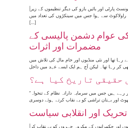
|رپورٹ: انقلابی کمیونسٹ پارٹی،”آزاد“ کشمیر| یوم مئی 2025ء کے موقع پر آل گورنمنٹ ایمپلائز کنفیڈریشن، انقلابی کمیونسٹ پارٹی اور بائیں بازو کی دیگر تنظیموں کے زیر
الج راولاکوٹ سے ہوا جس میں سینکڑوں کی تعداد میں
[…]
کی عوام دشمن پالیسی کے
مضمرات اور اثرات
ہا تھا اور نئی منڈیوں اور خام مال کی تلاش میں
 حقیقی تاریخ کیا ہے؟
”مارکسزم کے دفاع میں“ میگزین کا شمارہ نمبر 49 شائع ہو چکا ہے۔ ہم یہاں قائرین کے لیے ایلن ووڈز کا اداریہ شائع کر رہے ہیں جس میں سرمایہ دارانہ نظام کے تنخواہ
تحریک اور انقلابی سیاست
|تحریر: ارسلان دانی| ملکی و عالمی سطح پر جاری اقتصادی بحران نے اس سرمایہ دارانہ نظام کی مزدور دشمن پالیسیوں اور حکمرانوں کے مکروہ چہروں کو بے نقاب کر