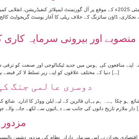
ائی، نجکاری، ڈاؤن سائزنگ کے خلاف ریلی کا آغاز پوسٹ گریجوایٹ ک
نصوبے اور بیرونی سرمایہ کاری 
اپنے منافعوں کی ہوس میں جدید ٹیکنالوجی اور صنعت کو ترقی دے ر
دنیا کے مختلف علاقوں کو اپنے زیر تسلط لا کر قبضے بھی کر رہا تھا۔ لیکن آج ہم ایک ایسے عہد میں داخل […]
دوسری عالمی جنگ کی
 اور بہتان تراشی کو بے نقاب کرتے ہوئے دوسری […]
مزدور 