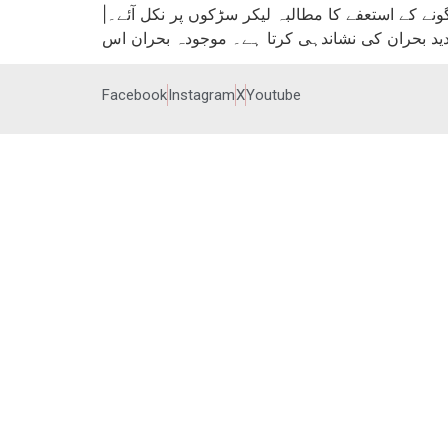
|تحریر: ریسمس جیپیسن| |ترجمہ: طالب بشردوست| جنوبی کوریا میں ہفتے کے روز دو لاکھ سے زائد افراد صدر پارک گونے کے استعفے کا مطالبہ لیکر سڑکوں پر نکل آئے۔
Facebook
Instagram
X
Youtube