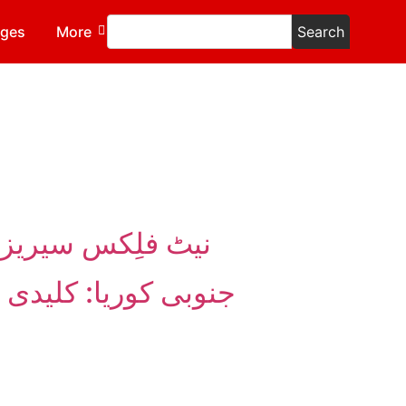
ages
More
Search
ج
نیٹ فلِکس سیریز 
جنوبی کوریا: کلیدی 