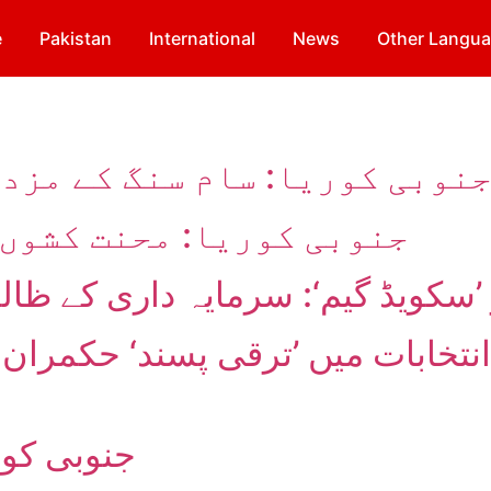
e
Pakistan
International
News
Other Langu
نوبی کوریا: سام سنگ کے مزد
جنوبی کوریا: محنت کشوں 
’سکویڈ گیم‘: سرمایہ داری کے ظا
انتخابات میں ’ترقی پسند‘ حکمران
جنوبی کور