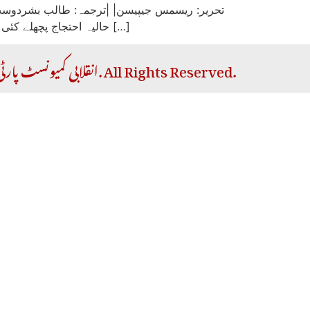
حالیہ احتجاج پچھلے کئی سالوں کا سب سے بڑا احتجاج تھا جو کہ پارک حکومت کو درپیش شدید بحران کی نشاندہی کرتا ہے۔ موجودہ بحران اس […]
Copyright © 2026 RCP | انقلابی کمیونسٹ پارٹی. All Rights Reserved.