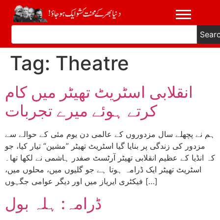
Sear
Tag:
Theatre
انقلابی اسٹریٹ تھیٹر میں کام
کرتے ہوئے میرے تجربات
ہم نے پچھلے سال مزدوروں کے عالمی دن یوم مئی کے حوالے سے
مزدور کی زندگی پر بنایا گیا اسٹریٹ تھیٹر ”مشین“ تیار کیا، جو
کہ انڈیا کے عظیم انقلابی تھیٹر آرٹسٹ صفدر ہاشمی نے لکھا تھا۔
اسٹریٹ تھیٹر ایک ڈرامہ ہوتا ہے جو گلیوں میں، محلوں میں،
فیکٹری ایریاز میں اور دیگر عوامی جگہوں […]
ڈرامہ: ہلہ بول