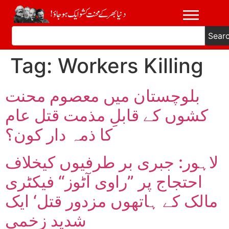
Sear
Tag:
Workers Killing
بلوچستان میں معصوم محنت
کشوں کے قابلِ مذمت قتل عام
کا ذمہ دار کون؟
لاہور: جبری بر طرفیوں کیخلاف
احتجاج پر ”راوی آٹوز“ فیکٹری
مالک کے ہاتھوں مزدور قتل‘ ایک
شدید زخمی