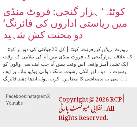
کوئٹہ‘ ہزار گنجی: فروٹ منڈی
میں ریاستی اداروں کی فائرنگ‘
دو محنت کش شہید
|رپورٹ: ریڈورکرزفرنٹ، کوئٹہ| کل 20جولائی کی دوپہر کوئٹہ
کے علاقے ہزارگنجی کے فروٹ منڈی میں آم کی نیلامی کے وقت
ایک تشدد آمیز واقعہ اس وقت پیش آیا جب ایف سی والوں کو
رشوت نہ دینے اور انکی رشوت مانگنے والی ویڈیو بنانے پر ایف
سی نے بدمعاشی کا مظاہرہ کرتے ہوئے اندھا دھند فائرنگ […]
Copyright © 2026 RCP |
Facebook
Instagram
X
انقلابی کمیونسٹ پارٹی. All
Youtube
Rights Reserved.