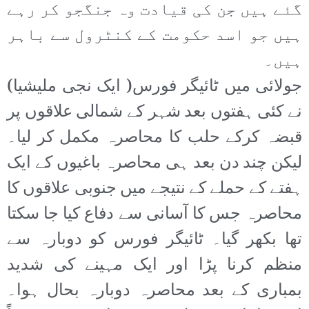
گئے ہیں جن کی قیادت وہ جنگجو کر رہے
ہیں جو اسد حکومت کے کنٹرول سے باہر
ہیں۔
جولائی میں ٹائیگر فورس( ایک نجی ملیشیا)
نے کئی ہفتوں بعد شہر کے شمالی علاقوں پر
قبضہ کرکے حلب کا محاصرہ مکمل کر لیا۔
لیکن چند دن بعد ہی محاصرہ باغیوں کے ایک
ہفتے کے حملے کے نتیجے میں جنوبی علاقوں کا
محاصرہ جس کا آسانی سے دفاع کیا جا سکتا
تھا بکھر گیا۔ ٹائیگر فورس کو دوبارہ سے
منظم کرنا پڑا اور ایک مہینے کی شدید
بمباری کے بعد محاصرہ دوبارہ بحال ہوا۔