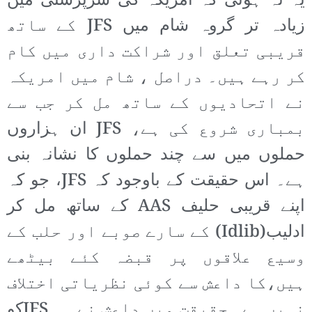
یہ نہ ہوتی کہ امریکہ کی سرپرستی میں
زیادہ تر گروہ شام میں JFS کے ساتھ
قریبی تعلق اور شراکت داری میں کام
کر رہے ہیں۔ دراصل ، شام میں امریکہ
نے اتحادیوں کے ساتھ مل کر جب سے
بمباری شروع کی ہے، JFS ان ہزاروں
حملوں میں سے چند حملوں کا نشانہ بنی
ہے۔ اس حقیقت کے باوجود کہ JFS، جو کہ
اپنے قریبی حلیف AAS کے ساتھ مل کر
ادلیب(Idlib) کے سارے صوبے اور حلب کے
وسیع علاقوں پر قبضہ کئے بیٹھے
ہیں،کا داعش سے کوئی نظریاتی اختلاف
نہیں ہے۔ حقیقت میں داعش نے ہی JFSکو