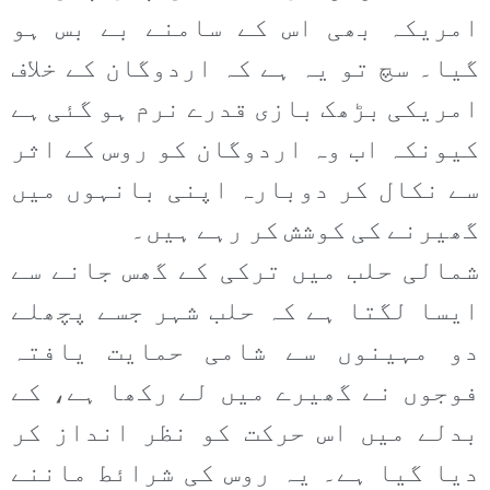
امریکہ بھی اس کے سامنے بے بس ہو
گیا۔ سچ تو یہ ہے کہ اردوگان کے خلاف
امریکی بڑھک بازی قدرے نرم ہو گئی ہے
کیونکہ اب وہ اردوگان کو روس کے اثر
سے نکال کر دوبارہ اپنی بانہوں میں
گھیرنے کی کوشش کر رہے ہیں۔
شمالی حلب میں ترکی کے گھس جانے سے
ایسا لگتا ہے کہ حلب شہر جسے پچھلے
دو مہینوں سے شامی حمایت یافتہ
فوجوں نے گھیرے میں لے رکھا ہے، کے
بدلے میں اس حرکت کو نظر انداز کر
دیا گیا ہے۔ یہ روس کی شرائط ماننے