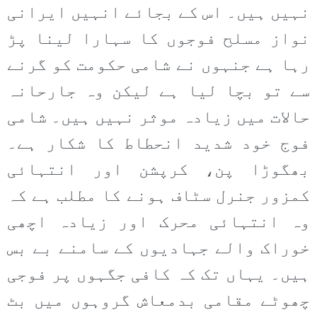
نہیں ہیں۔ اس کے بجائے انہیں ایرانی
نواز مسلح فوجوں کا سہارا لینا پڑ
رہا ہے جنہوں نے شامی حکومت کو گرنے
سے تو بچا لیا ہے لیکن وہ جارحانہ
حالات میں زیادہ موثر نہیں ہیں۔ شامی
فوج خود شدید انحطاط کا شکار ہے۔
بھگوڑا پن، کرپشن اور انتہائی
کمزور جنرل سٹاف ہونے کا مطلب ہے کہ
وہ انتہائی محرک اور زیادہ اچھی
خوراک والے جہادیوں کے سامنے بے بس
ہیں۔ یہاں تک کہ کافی جگہوں پر فوجی
چھوٹے مقامی بدمعاش گروہوں میں بٹ