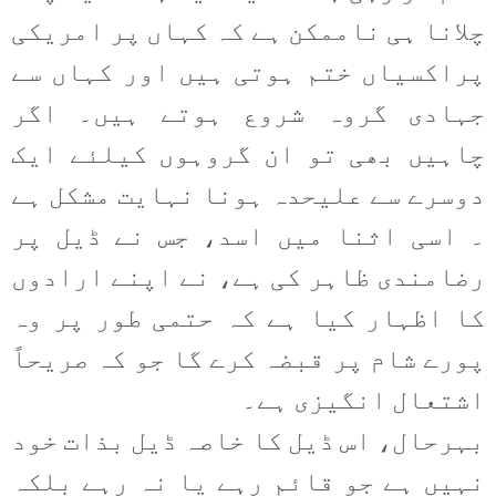
چلانا ہی ناممکن ہے کہ کہاں پر امریکی
پراکسیاں ختم ہوتی ہیں اور کہاں سے
جہادی گروہ شروع ہوتے ہیں۔ اگر
چاہیں بھی تو ان گروہوں کیلئے ایک
دوسرے سے علیحدہ ہونا نہایت مشکل ہے
۔ اسی اثنا میں اسد، جس نے ڈیل پر
رضامندی ظاہر کی ہے، نے اپنے ارادوں
کا اظہار کیا ہے کہ حتمی طور پر وہ
پورے شام پر قبضہ کرے گا جو کہ صریحاً
اشتعال انگیزی ہے۔
بہرحال، اس ڈیل کا خاصہ ڈیل بذات خود
نہیں ہے جو قائم رہے یا نہ رہے بلکہ