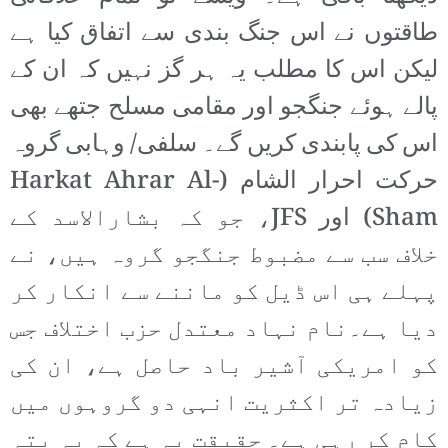
طاقتوں نے اس جنگ بندی سے اتفاق کیا ہے
لیکن اس کا مطلب یہ ہر گز نہیں کہ ان کے
پالے ہوئے جنگجو اور مقامی مسلح جتھے بھی
اس کی پابندی کریں گے۔ سلفی/ وہابی گروہ
حرکت احرار الشام (Harkat Ahrar Al-
Sham) اور JFS، جو کہ بشارالاسد کے
خلاف سب سے مضبوط جنگجو گروہ ہیں، نے
پہلے ہی اس ڈیل کو ماننے سے انکار کر
دیا ہے۔نام نہاد معتدل حزب اختلاف جس
کو امریکی آشیر باد حاصل ہے، ان کی
زیادہ تر اکثریت انہی دو گروہوں میں
کام کر رہی ہے۔ حقیقت یہ ہے کہ یہ پتہ