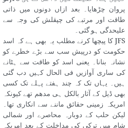
پروان چڑھایا۔ بعد ازاں دونوں میں ذاتی
طاقت اور مرتبے کی چپقلش کی وجہ سے
علیحدگی ہو گئی۔
JFS کا پیچھا کرنے مطلب یہ بھی ہے کہ اسد
حکومت کو درپیش سب سے بڑے خطرے کو
نشانہ بنانا۔ یعنی اسد کو طاقت سے ہٹانے
کی ساری آوازیں فی الحال کہیں دب گئی
ہیں۔ یہاں تک کہ چند ہفتے پہلے تک کسی
بھی ڈیل کے آثار بالکل ہی مدھم تھے کیونکہ
امریکہ زمینی حقائق ماننے سے انکاری تھا۔
لیکن حلب کے دوبارہ محاصرے اور شمالی
شام میں ترکی کی مداخلت کے بعد امریکہ