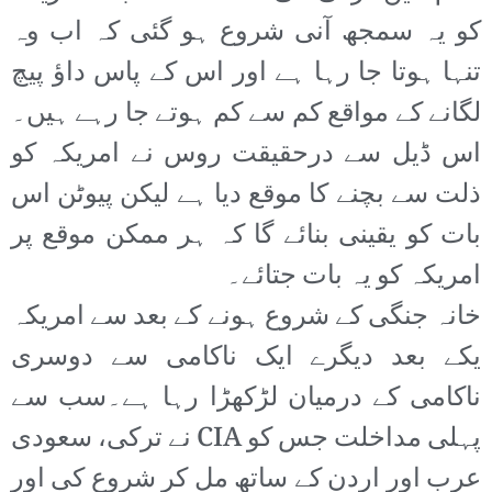
کو یہ سمجھ آنی شروع ہو گئی کہ اب وہ
تنہا ہوتا جا رہا ہے اور اس کے پاس داؤ پیچ
لگانے کے مواقع کم سے کم ہوتے جا رہے ہیں۔
اس ڈیل سے درحقیقت روس نے امریکہ کو
ذلت سے بچنے کا موقع دیا ہے لیکن پیوٹن اس
بات کو یقینی بنائے گا کہ ہر ممکن موقع پر
امریکہ کو یہ بات جتائے۔
خانہ جنگی کے شروع ہونے کے بعد سے امریکہ
یکے بعد دیگرے ایک ناکامی سے دوسری
ناکامی کے درمیان لڑکھڑا رہا ہے۔سب سے
پہلی مداخلت جس کو CIA نے ترکی، سعودی
عرب اور اردن کے ساتھ مل کر شروع کی اور