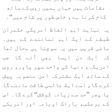
مقامات ہیں جہاں ہمیں روس کے ساتھ
کام کرنا ہے ، خاص طور پر شام میں‘‘۔
یہ نہایت اہم الفاظ امریکی حکمران
طبقے کے ایک اہم نمائندے کے ہیں۔
ماضی قریب میں یہ سوچنا ہی محال تھا
کہ ایک دن ایسا بھی آئے گا جب
امریکہ، دنیا کی واحد سپر پاور، روس
کے ساتھ ایک مشترکہ امن منصوبہ پیش
کرے گا، اسے ایک عالمی طاقت ماننے گا
یا پھر ’’حد سے زیادہ کوشش‘‘ کرے گا۔ اس
کے برعکس، باراک اوبامہ اور امریکی