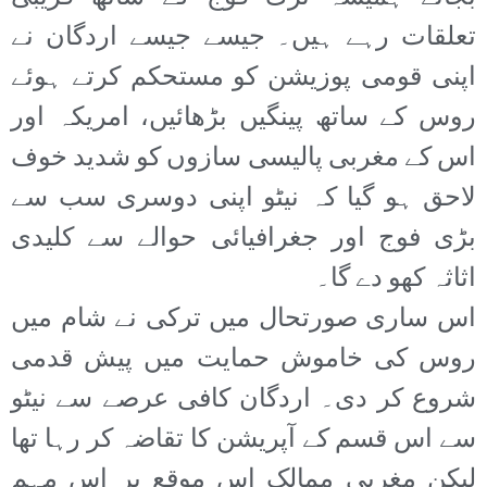
تعلقات رہے ہیں۔ جیسے جیسے اردگان نے
اپنی قومی پوزیشن کو مستحکم کرتے ہوئے
روس کے ساتھ پینگیں بڑھائیں، امریکہ اور
اس کے مغربی پالیسی سازوں کو شدید خوف
لاحق ہو گیا کہ نیٹو اپنی دوسری سب سے
بڑی فوج اور جغرافیائی حوالے سے کلیدی
اثاثہ کھو دے گا۔
اس ساری صورتحال میں ترکی نے شام میں
روس کی خاموش حمایت میں پیش قدمی
شروع کر دی۔ اردگان کافی عرصے سے نیٹو
سے اس قسم کے آپریشن کا تقاضہ کر رہا تھا
لیکن مغربی ممالک اس موقع پر اس مہم