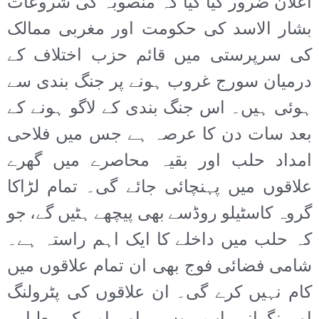
اعلان ضرور کیا گیا کہ منصوبہ کی شروعات
بشار الاسد کی حکومت اور مغربی ممالک
کی سرپرستی میں قائم حزب اختلاف کے
درمیان سورج غروب ہونے پر جنگ بندی سے
ہوئی ہیں۔ اس جنگ بندی کے لاگو ہونے کے
بعد سات دن کا عرصہ ہے جس میں فلاحی
امداد حلب اور بقیہ محاصرے میں گھرے
علاقوں میں پہنچائی جائے گی۔ تمام لڑاکا
گروہ کاسٹیلو روڈسے بھی پیچھے ہٹیں گے، جو
کہ حلب میں داخلے کا ایک اہم راستہ ہے۔
شامی فضائی فوج بھی ان تمام علاقوں میں
کام نہیں کرے گی۔ ان علاقوں کی پٹرولنگ