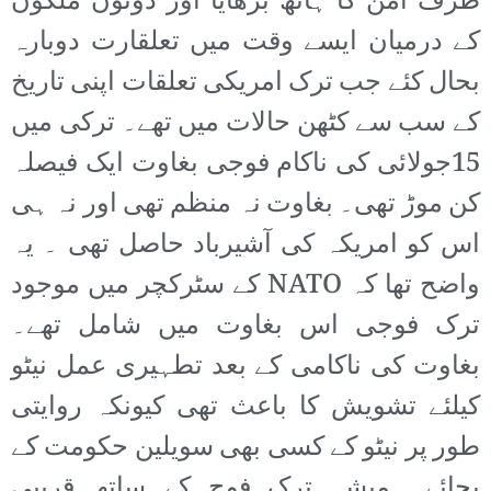
طرف امن کا ہاتھ بڑھایا اور دونوں ملکوں
کے درمیان ایسے وقت میں تعلقارت دوبارہ
بحال کئے جب ترک امریکی تعلقات اپنی تاریخ
کے سب سے کٹھن حالات میں تھے۔ ترکی میں
15جولائی کی ناکام فوجی بغاوت ایک فیصلہ
کن موڑ تھی۔ بغاوت نہ منظم تھی اور نہ ہی
اس کو امریکہ کی آشیرباد حاصل تھی ۔ یہ
واضح تھا کہ NATO کے سٹرکچر میں موجود
ترک فوجی اس بغاوت میں شامل تھے۔
بغاوت کی ناکامی کے بعد تطہیری عمل نیٹو
کیلئے تشویش کا باعث تھی کیونکہ روایتی
طور پر نیٹو کے کسی بھی سویلین حکومت کے
بجائے ہمیشہ ترک فوج کے ساتھ قریبی