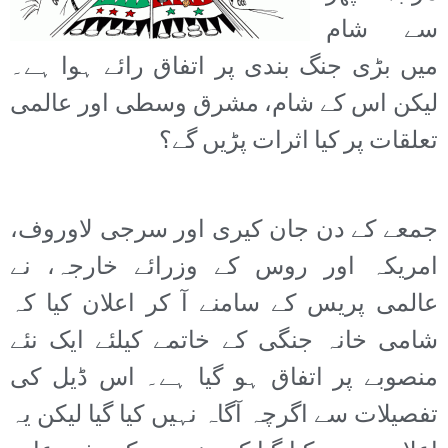
سے شام
میں بڑی جنگ بندی پر اتفاق رائے ہوا ہے۔
لیکن اس کے شام، مشرق وسطی اور عالمی
تعلقات پر کیا اثرات پڑیں گے؟
جمعے کے دن جان کیری اور سرجی لاوروف،
امریکہ اور روس کے وزرائے خارجہ، نے
عالمی پریس کے سامنے آ کر اعلان کیا کہ
شامی خانہ جنگی کے خاتمے کیلئے ایک نئے
منصوبے پر اتفاق ہو گیا ہے۔ اس ڈیل کی
تفصیلات سے اگرچہ آگاہ نہیں کیا گیا لیکن یہ