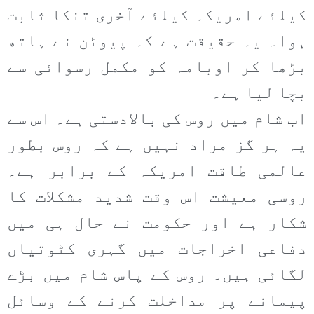
کیلئے امریکہ کیلئے آخری تنکا ثابت
ہوا۔ یہ حقیقت ہے کہ پیوٹن نے ہاتھ
بڑھا کر اوبامہ کو مکمل رسوائی سے
بچا لیا ہے۔
اب شام میں روس کی بالادستی ہے۔ اس سے
یہ ہر گز مراد نہیں ہے کہ روس بطور
عالمی طاقت امریکہ کے برابر ہے۔
روسی معیشت اس وقت شدید مشکلات کا
شکار ہے اور حکومت نے حال ہی میں
دفاعی اخراجات میں گہری کٹوتیاں
لگائی ہیں۔ روس کے پاس شام میں بڑے
پیمانے پر مداخلت کرنے کے وسائل