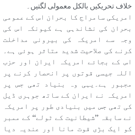
خلاف تحریکیں بالکل معمولی لگتیں۔
امریکی سامراج کا بحران اس کے عمومی
بحران کی نشاندہی ہے کیونکہ اس کی
وجہ سے امریکہ کی بیرونی مداخلت
کرنے کی صلاحیت شدید متاثر ہوئی ہے۔
اس کے بجائے امریکہ ایران اور حزب
اللہ جیسی قوتوں پر انحصار کرنے پر
مجبور ہے۔یہی وہ بنیاد تھی جس پر
امریکہ نے ایران کے ساتھ جوہری ڈیل
کی تھی جس میں بنیادی طور پر امریکہ
نے سابقہ ’’شیطانیت کے ٹولے‘‘ کے ممبر
کو ایک بڑی قوت مانا اور عندیہ دیا