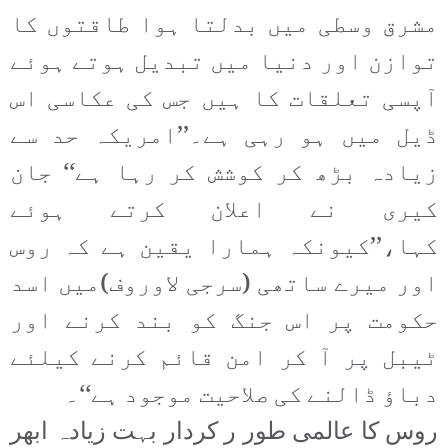
مشرق وسطی میں بدلتا ہوا طاقتوں کا
توازن اور دنیا میں تبدیل ہوتے ہوئے
آپسی تعلقات کا ہیں جس کی عکاسی اس
ڈیل میں ہو رہی ہے۔’’امریکہ حد سے
زیادہ بڑھ کر کوشش کر رہا ہے‘‘ جان
کیری نے اعلان کرتے ہوئے
کہا،’’کیونکہ ہمارا یقین ہے کہ روس
اور میرے ساتھی (سرجی لاوروف)میں اسد
حکومت پر اس جنگ کو بند کرنے اور
ٹیبل پر آ کر امن قائم کرنے کیلئے
دباؤ ڈالنے کی صلاحیت موجود ہے‘‘۔
روس کا عالمی طور ر کردار بہت زیادہ ابھر