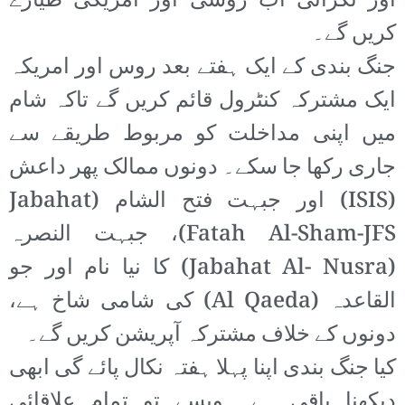
اور نگرانی اب روسی اور امریکی طیارے
کریں گے۔
جنگ بندی کے ایک ہفتے بعد روس اور امریکہ
ایک مشترکہ کنٹرول قائم کریں گے تاکہ شام
میں اپنی مداخلت کو مربوط طریقے سے
جاری رکھا جا سکے۔ دونوں ممالک پھر داعش
(ISIS) اور جبہت فتح الشام (Jabahat
Fatah Al-Sham-JFS)، جبہت النصرہ
(Jabahat Al- Nusra) کا نیا نام اور جو
القاعدہ (Al Qaeda) کی شامی شاخ ہے،
دونوں کے خلاف مشترکہ آپریشن کریں گے۔
کیا جنگ بندی اپنا پہلا ہفتہ نکال پائے گی ابھی
دیکھنا باقی ہے۔ ویسے تو تمام علاقائی