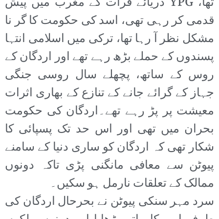
تھا، YPG دریائے فرات کے مغرب میں پیش
قدمی کر رہی تھی، اسد کی حکومت کا گر نا
مشکل نظر آ رہا تھا، ترکی میں اسلامی انتہا
پسندوں کے حملے بڑھ رہے تھے اور اردگان کے
روس کے ساتھ، پچھلے سال روسی جنگی
جہاز کے گرائے جانے کے تنازع کے بھاری اثرات
معیشت پر پڑ رہے تھے۔اردگان کی حکومت
بحران میں تھی اور اس حد تک پسپائی کا
شکار تھی کہ اردگان کو ساری دنیا کے سامنے
پیوٹن سے معافی مانگنی پڑی تاکہ دونوں
ممالک کے تعلقات نارمل ہو سکیں۔
سرد مہر سنکی پیوٹن نے بحرحال اردگان کی