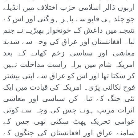
اربوں ڈالر اسلامی حزب اختلاف میں انڈیلے
جو جلد ہی قابو سے باہر ہو گئی اور اس کے
نتیجے میں داعش کے خونخوار بھیڑیے نے جنم
لیا۔ افغانستان اور عراق کی وجہ سے شدید
معاشی اور سیاسی زخم کھانے کے بعد
امریکہ شام میں براہ راست مداخلت نہیں
کر سکتا تھا اور اس کو عراق سے اپنی بیشتر
فوج نکالنی پڑی۔ امریکہ کی قیادت میں ایک
نئی جنگ کے تباہ کن سیاسی اور معاشی
اثرات مرتب ہوتے جس کی وجہ سے کوئی
عوامی تحریک پھٹ سکتی تھی جس کے
سامنے عراق اور افغانستان کی جنگوں کے