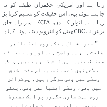
رہا ہے اور امریکی حکمران طبقے کو نہ
چاہتے ہوئے بھی اس حقیقت کو تسلیم کرنا پڑ
رہا ہے۔ اتوار کے دن، CIAکے سربراہ جان
برینن نے CBCچینل کو انٹرویو دیتے ہوئے کہا :
’’ میرا خیال ہے کہ روس ایک عالمی
طاقت ہے، یہ واضح ہے۔ اور وہ دنیا کے
مختلف خطوں میں کام کر رہے ہیں، جنگی
صلاحیتوں کے ساتھ۔وہ اس وقت مشرق
وسطی میں بھی سرگرم ہیں، یوکرائن
میں بھی، وسطی ایشیا میں بھی۔یعنی
روس بہت ساری جگہوں پر ایک مضبوط
حریف ہے۔اور پھر بہت سارے ایسے