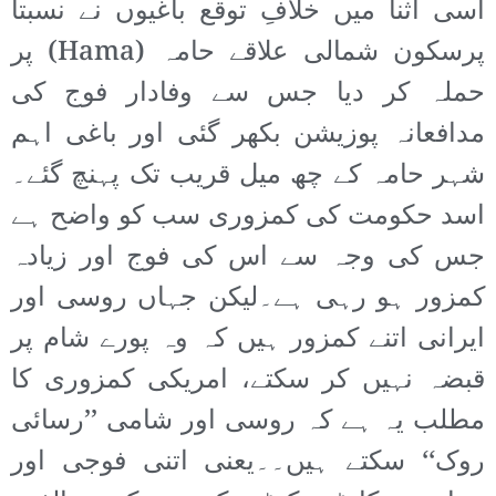
اسی اثنا میں خلافِ توقع باغیوں نے نسبتاً
پرسکون شمالی علاقے حامہ (Hama) پر
حملہ کر دیا جس سے وفادار فوج کی
مدافعانہ پوزیشن بکھر گئی اور باغی اہم
شہر حامہ کے چھ میل قریب تک پہنچ گئے۔
اسد حکومت کی کمزوری سب کو واضح ہے
جس کی وجہ سے اس کی فوج اور زیادہ
کمزور ہو رہی ہے۔لیکن جہاں روسی اور
ایرانی اتنے کمزور ہیں کہ وہ پورے شام پر
قبضہ نہیں کر سکتے، امریکی کمزوری کا
مطلب یہ ہے کہ روسی اور شامی ’’رسائی
روک‘‘ سکتے ہیں۔۔یعنی اتنی فوجی اور