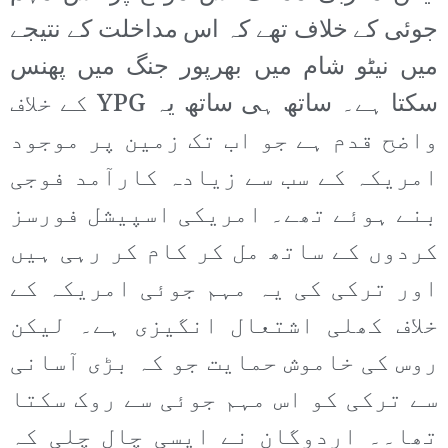
جوئی کے خلاف تھے کہ اس مداخلت کے نتیجے
میں نیٹو شام میں بھرپور جنگ میں پھنس
سکتا ہے۔ ساتھ ہی ساتھ یہ YPG کے خلاف
واضح قدم ہے جو اب تک زمین پر موجود
امریکہ کے سب سے زیادہ کارآمد فوجی
بنے ہوئے تھے۔ امریکی اسپیشل فورسز
کردوں کے ساتھ مل کر کام کر رہی ہیں
اور ترکی کی یہ مہم جوئی امریکہ کے
خلاف کھلی اشتعال انگیزی ہے۔ لیکن
روس کی خاموش حمایت جو کہ بڑی آسانی
سے ترکی کو اس مہم جوئی سے روک سکتا
تھا۔۔ اردوگان نے ایسی چال چلی کہ