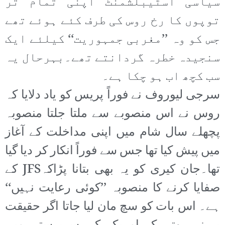
سیاسی اسٹیبلشمنٹ اپنی تمام تر
توپوں کا رخ روس کی طرف کئے ہوئے تھے
جس کو وہ ’’مغربی جمہوریت‘‘ کیلئے ایک
سنجیدہ خطرہ گردانتے تھے۔بہرحال یہ
سب کچھ اب ہو چکا ہے۔
سرجی لیوروف نے فوراً پریس کو یاد دلایا کہ
روس نے اس منصوبے سے ملتا جلتا منصوبہ
پچھلے سال شام میں اپنی مداخلت کے آغاز
میں پیش کیا تھا جس سے فوراً انکار کر دیا گیا
تھا۔جان کیری کو یہ بھی بتانا پڑاکہJFS کے
صفایا کرنے کا منصوبہ ’’کوئی رعایت نہیں‘‘
ہے۔ اس بات کو سچ مان لیا جاتا اگر حقیقت