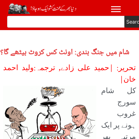
Sear
شام میں جنگ بندی: اونٹ کس کروٹ بیٹھے گا؟
تحریر: |حمید علی زادے,
ترجمہ:ولید احمد
خان|
کل شام
سورج
غروب
ہونے پر ایک
مرتبہ پھر