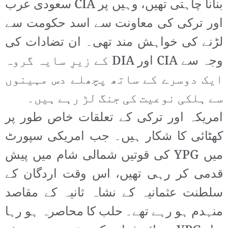
بنانا چاہتی تھیں، وہیں پر CIA سعودی عرب
اور ترکی کی معاونت سے اسد حکومت سے
لڑنے کی خواہش مند تھی۔ ان تضادات کی
وجہ سے CIA اور DIA کے زیرِ سایہ گروہ
ایک دوسرے کے ساتھ پچھلے دس مہینوں
سے ہلکی نوعیت کی جنگ لڑ رہے ہیں۔
امریکہ اور ترکی کے تعلقات خاص طور پر
کھٹائی کا شکار ہیں۔ جب امریکی سپورٹ
میں YPG کی قوتیں شمالی شام میں پیش
قدمی کر رہی تھیں، اس وقت اردگان کے
سلطنت عثمانیہ کے نشاہ ثانیہ کے مقاصد
منہدم ہو رہے تھے۔ حلب کا محاصرہ ہو رہا