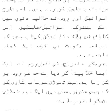
مراعتیں حاصل کر رہے ہیں۔ اسی طرح
اسرائیل اور روس نے حالیہ دنوں میں
ایک مشترکہ اسرائیل-فلسطین امن
کانفرنس بلانے کا اعلان کیا ہے جو کہ
اوبامہ حکومت کی طرف ایک کھلی
جارحیت ہے۔
امریکی سامراج کی کمزوری نے ایک
ایسا خلا پیدا کر دیا ہے جس کو روس پر
کر رہا ہے۔بہت تھوڑی سرمایہ کاری کر
کے روس مشرق وسطی میں ایک اہم کھلاڑی
بن کر ابھر رہا ہے۔