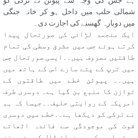
ہے جس کی وجہ سے پیوٹن نے ترکی کو
شمالی حلب میں داخل ہو کر خانہ جنگی
میں دوبارہ گھسنے کی اجازت دی۔
ایک منجمد لڑائی کی صورتحال پیدا
کرتے ہوئے جس میں مشرق وسطی کی تمام
طاقتیں مصروف ہیں۔۔ایسی صورتحال جس
میں ترپ کے پتے سارے اس کے ہاتھ میں
ہیں۔۔ پیوٹن خطے میں طاقتوں کے
توازن کا منبع بن گیا ہے۔ دوسری طرف
امریکہ کے روایتی حلیف۔۔جیسا کہ ہم
نے ترکی کو دیکھا ہے۔۔خطے میں دوسری
قوت کی موجودگی سے فائدہ اٹھاتے
ہوئے امریکہ پر دباؤ ڈال کر من پسند