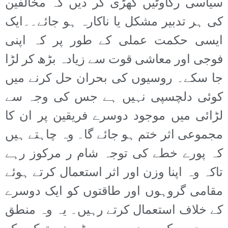
سیاسی رکاوٹیں کھڑی کر دیں کہ مخالفین
کی ہر تدبیر مشکل یا ناکارہ ہو جائے۔۔ایک
ایسی حکمت عملی کے طور پر کہ اپنی
فوجی اور معاشی قوت سے زیادہ بڑھ کر لڑا
جا سکے۔ روسیوں کی بحران حل کرنے میں
کوئی دلچسپی نہیں ہے جس کی وجہ سے
لڑائی میں موجود دوسرے فریقین پر ان کا
مجموعی اثر ختم ہو جائے گا۔ وہ چاہتے ہیں
کہ پورے خطے کی توجہ شام ر مرکوز رہے
تاکہ وہ اپنا وزن اور اثر استعمال کرتے ہوئے
مقامی گروہوں اور طاقتوں کو ایک دوسرے
کے خلاف استعمال کرتے رہیں۔ یہ وہ منطق