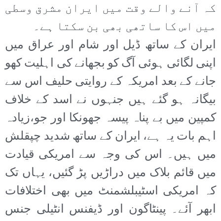
کہ آنے والے وقت میں ایران مشرق وسطی
میں اس کا ساتھی بھی بن سکتا ہے۔
ایران کے ساتھ ڈیل اور شام اور عراق میں
اپنی لگائی ہوئی آگ کو بجھانے کی اہلیت کھو
جانے کے بعد امریکہ کے روایتی حلیف اس سے
بیگانہ ہو گئے ہیں جنہوں نے اسد کے خلاف
کمپین میں بے پناہ پیسہ جھونکا اور جو،زیادہ
اہم بات یہ ہے، ایران کے ساتھ شدید چپقلش
میں ہیں۔ اس کی وجہ سے امریکی قیادت
میں قائم بلاک میں دراڑیں پڑ گئیں، یہاں تک
کہ امریکی اسٹیبلشمنٹ میں بھی اختلافات
ابھر آئے۔ پینٹاگون اور ڈیفنس انٹیلی جنس