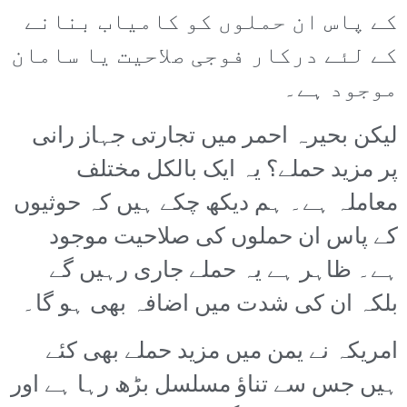
کے پاس ان حملوں کو کامیاب بنانے
کے لئے درکار فوجی صلاحیت یا سامان
موجود ہے۔
لیکن بحیرہ احمر میں تجارتی جہاز رانی
پر مزید حملے؟ یہ ایک بالکل مختلف
معاملہ ہے۔ ہم دیکھ چکے ہیں کہ حوثیوں
کے پاس ان حملوں کی صلاحیت موجود
ہے۔ ظاہر ہے یہ حملے جاری رہیں گے
بلکہ ان کی شدت میں اضافہ بھی ہو گا۔
امریکہ نے یمن میں مزید حملے بھی کئے
ہیں جس سے تناؤ مسلسل بڑھ رہا ہے اور