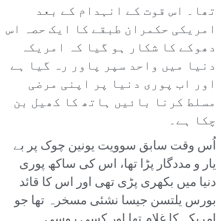
تھا۔ اس قوت کے انہدام کے بعد
امریکی حکمران طبقے کا ایک حصہ اس
دھوکے کا شکار ہو گیا کہ امریکہ
دنیا میں واحد سپر پاور رہ گیا ہے
اور اب پوری دنیا پر اپنی مرضی
مسلط کرنا بائیں ہاتھ کا کھیل بن
چکا ہے۔
اُس وقت سابق سوویت یونین چوک پر بے
یار و مددگار پڑا تھا، اس کی ساکھ پوری
دنیا میں بکھری پڑی تھی اور اس کا قائد
بورس یلتسن جیسا نشئی مسخرہ تھا جو
امریکہ کا غلام تھا اور کسی روسی