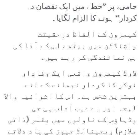
حامی، پر ”خطے میں ایک نقصان دہ
کردار“ ہونے کا الزام لگایا۔
کیمرون کے الفاظ درحقیقت
واشنگٹن میں بیٹھے اس کے آقا کی
ہی نمائندگی کر رہے ہیں۔
لارڈ کیمرون واقعی ایک وفادار
نوکر کا کردار نبھانے کے لئے
بہترین شخص ہے۔ اس کا اشرافیہ والا
لہجہ اور بے عیب آداب پی جی
وڈہاؤس کے ناولوں میں بٹلر (ذاتی
ملازم) ریجینالڈ جیوز کی یاد دلاتے