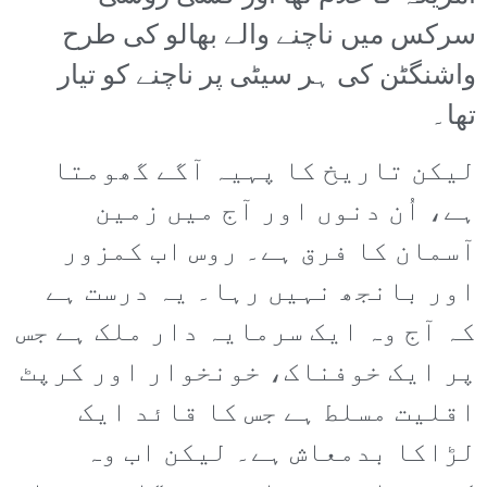
سرکس میں ناچنے والے بھالو کی طرح
واشنگٹن کی ہر سیٹی پر ناچنے کو تیار
تھا۔
لیکن تاریخ کا پہیہ آگے گھومتا
ہے، اُن دنوں اور آج میں زمین
آسمان کا فرق ہے۔ روس اب کمزور
اور بانجھ نہیں رہا۔ یہ درست ہے
کہ آج وہ ایک سرمایہ دار ملک ہے جس
پر ایک خوفناک، خونخوار اور کرپٹ
اقلیت مسلط ہے جس کا قائد ایک
لڑاکا بدمعاش ہے۔ لیکن اب وہ