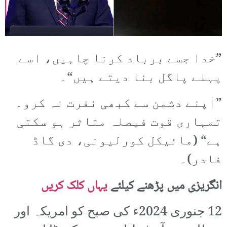
”خدا جسے برباد کرنا چاہیں، اسے
پہلے پاگل بنا دیتے ہیں“۔
”اپنے دشمن سے کبھی نفرت نہ کرو۔
تمہاری قوت فیصلہ متاثر ہو سکتی
ہے“ (مائیکل کورلیونی، دی گاڈ
فادر)۔
انگریزی میں پڑھنے کیلئے
یہاں کلک کریں
12 جنوری 2024ء کی صبح کو امریکہ اور