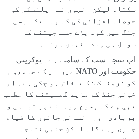
سکتا۔ لیکن انہوں نے زیلنسکی کی
حوصلہ افزائی کی کہ وہ ایک ایسی
جنگ میں کود پڑے جسے جیتنے کا
سوال ہی پیدا نہیں ہوتا۔
اب نتیجہ سب کے سامنے ہے۔ یوکرینی
حکومت اور NATO میں اس کے حامیوں
کو شرمناک شکست فاش ہو چکی ہے۔ اس
خونی جنگ کو مزید گھسیٹنے کا مطلب
یہی ہے کہ وسیع پیمانے پر تباہی و
بربادی اور انسانی جانوں کا ضیاع
جاری رہے گا۔ لیکن حتمی نتیجہ