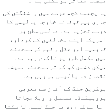
فیصلہ متاثر ہو سکتی ہے“۔
یہ پچھلے کچھ عرصے میں واشنگٹن کی
جاری بیوقوفانہ خارجہ پالیسی کا
درست تجزیہ ہے۔ عالمی سطح پر
امریکہ اپنے مخالفین کے کردار،
قابلیت اور عقل و فہم کو سمجھنے
میں مکمل طور پر ناکام رہا ہے۔
لیکن دشمن کو کم تر سمجھنا ہمیشہ
نقصان دہ پالیسی ہی رہی ہے۔
یوکرین جنگ کے آغاز سے مغربی
پروپیگنڈہ مسلسل واویلا مچاتا
رہا ہے کہ روس یہ جنگ نہیں لڑ سکتا