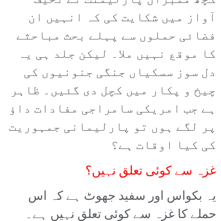
کچھ ممبران پارلیمنٹ نے نحیف
آواز میں شکایت کی کہ انہیں ان
فضائی حملوں سے پہلے بحث مباحثے
کا موقع نہیں ملا۔ لیکن جلد ہی یہ
دل سوز سسکیاں جنگی جنونیوں کی
چیخ و پکار میں کچل دی گئیں۔ ظاہر
ہے جب امریکی سامراجی مفادات داؤ
پر لگے ہوں تو پارلیمانی جمہوریت
کی کیا اوقات ہے؟
غزہ سے کوئی تعلق نہیں؟
یہ بکواس اور سفید جھوٹ ہے کہ اس
حملے کا غزہ سے کوئی تعلق نہیں ہے۔