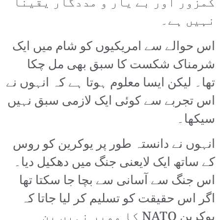
کمزور اور بے یار و مددگار یقینا
نہیں ہے۔
اس حوالے سے امریکیوں کو شام میں ایک
شرمناک شکست کا سبق بھی مل چکا
تھا۔ لیکن ایسا معلوم ہوتا ہے کہ انہوں نے
اس تجربے سے کوئی ایک لازمی سبق نہیں
سیکھا۔
انہوں نے دانستہ طور پر یوکرین کو روس
کے ساتھ ایک لایعنی جنگ میں دھکیل دیا۔
اس جنگ سے آسانی سے بچا جا سکتا تھا
اگر اس حقیقت کو تسلیم کر لیا جاتا کہ
یوکرین NATO کا ممبر نہیں بن