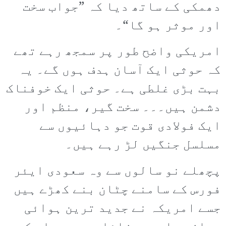
دھمکی کے ساتھ دیا کہ ”جواب سخت
اور موثر ہو گا“۔
امریکی واضح طور پر سمجھ رہے تھے
کہ حوثی ایک آسان ہدف ہوں گے۔ یہ
بہت بڑی غلطی ہے۔ حوثی ایک خوفناک
دشمن ہیں۔۔۔ سخت گیر، منظم اور
ایک فولادی قوت جو دہائیوں سے
مسلسل جنگیں لڑ رہے ہیں۔
پچھلے نو سالوں سے وہ سعودی ایئر
فورس کے سامنے چٹان بنے کھڑے ہیں
جسے امریکہ نے جدید ترین ہوائی