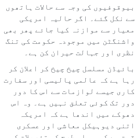
بیوقوفیوں کی وجہ سے حالات ہاتھوں
سے نکل گئے۔ اگر حالیہ امریکی
معیار سے موازنہ کیا جائے پھر بھی
واشنگٹن میں موجودہ حکومت کی تنگ
نظری اور جہالت حیران کن ہے۔
بائیڈن مسلسل چیخ چیخ کر اعلان کر
رہا ہے کہ عالمی پالیسی اور سفارت
کاری جیسے لوازمات سے اس کا دور
دور تک کوئی تعلق نہیں ہے۔ وہ اس
دھوکے میں اندھا ہے کہ امریکہ
اتنی دیوہیکل معاشی اور عسکری
قوت ہے کہ وہ اس طرح کی تفصیلات کو