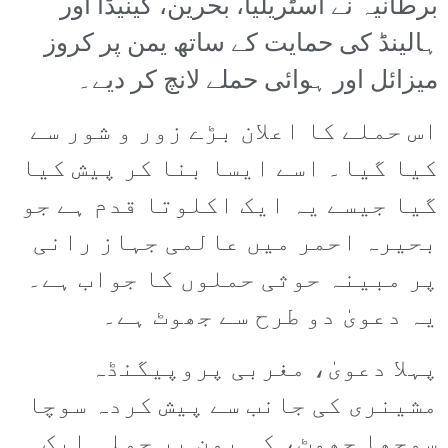
برطانیہ نے آسٹریلیا، بحرین، کینیڈا اور
ہالینڈ کی حمایت کے ساتھ یمن پر کروز
میزائل اور ہوائی حملے لانچ کر دیے۔
اس حملے کا اعلان بڑے زور و شور سے
کیا گیا۔ اسے ایسا بنا کر پیش کیا
گیا جیسے یہ ایک اکلوتا قدم ہے جو
بحیرہ احمر میں عالمی جہاز رانی
پر مبینہ حوثی حملوں کا جواب ہے۔
یہ دعویٰ دو طرح سے جھوٹ ہے۔
پہلا دعویٰ، مغربی پروپیگنڈہ
مشینری کی جانب سے پیش کردہ سوچا
سمجھا جھوٹ، کہ یمن پر حملہ ایک