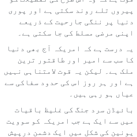
پیروں تلے روند سکتی ہے اور پوری
دنیا پر ننگی جارحیت کے ذریعے
اپنی مرضی مسلط کی جا سکتی ہے۔
یہ درست ہے کہ امریکہ آج بھی دنیا
کا سب سے امیر اور طاقتور ترین
ملک ہے۔ لیکن یہ قوت لامتناہی نہیں
ہے اور ہر روز اس کی حدود سفاکی سے
عیاں ہو رہی ہیں۔
بائیڈن سرد جنگ کی غلیظ باقیات
میں سے ایک ہے جب امریکہ کو سوویت
یونین کی شکل میں ایک دشمن درپیش