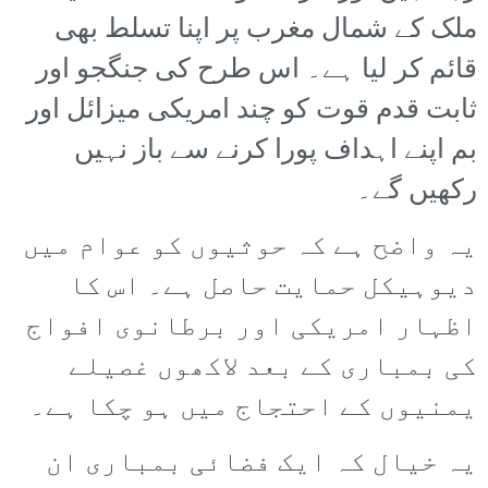
ملک کے شمال مغرب پر اپنا تسلط بھی
قائم کر لیا ہے۔ اس طرح کی جنگجو اور
ثابت قدم قوت کو چند امریکی میزائل اور
بم اپنے اہداف پورا کرنے سے باز نہیں
رکھیں گے۔
یہ واضح ہے کہ حوثیوں کو عوام میں
دیوہیکل حمایت حاصل ہے۔ اس کا
اظہار امریکی اور برطانوی افواج
کی بمباری کے بعد لاکھوں غصیلے
یمنیوں کے احتجاج میں ہو چکا ہے۔
یہ خیال کہ ایک فضائی بمباری ان