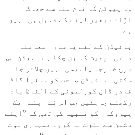
وہ پیوٹن کا نام منہ سے جھاگ
اڑائے بغیر لینے کے قابل ہی نہیں
ہے۔
بائیڈن کے لئے یہ سارا معاملہ
ذاتی نوعیت کا بن چکا ہے۔ لیکن اس
طرح خارجہ پالیسی نہیں چلائی جا
سکتی۔ بائیڈن صاحب کو مافیا گاڈ
فادر ڈان کورلیونی کے الفاظ یاد
رکھنے چاہئیں جب اس نے اپنے ایک
پیروکار کو تنبیہ کی تھی کہ ”اپنے
دشمن سے نفرت نہ کرو۔ تمہاری قوت