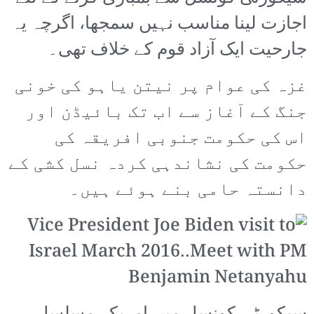
اجازت لینا مناسب نہیں سمجھا، اگرچہ یہ
جارحیت ایک آزاد قوم کے خلاف تھی۔
غزہ کی عوام پر نیتن یاہو کی خونی
جنگ کے آغاز سے اب تک بائیڈن اور
اس کی حکومت جنوبی افریقہ کی
حکومت کی نشاندہی کردہ نسل کشی کے
دانستہ حامی بنے ہوئے ہیں۔