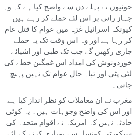
حوثیوں نے پہلے دن سے واضح کیا ہے کہ وہ
جہاز رانی پر اس لئے حملے کر رہے ہیں
کیونکہ اسرائیل غزہ میں عوام کا قتل عام
کر رہا ہے اور وہ اس وقت تک یہ حملے
جاری رکھیں گے جب تک طبی اور اشیائے
خوردونوش کی امداد اس غمگین خطے کی
لٹی پٹی اور تباہ حال عوام تک نہیں پہنچ
جاتی۔
مغرب نے ان معاملات کو نظر انداز کیا ہے
اور اس کی واضح وجوہات ہیں۔ یہ کوئی
حادثہ نہیں کہ امریکہ نے اقوام متحدہ کی
سیکورٹی کونسل سے بمباری کرنے کے لئے