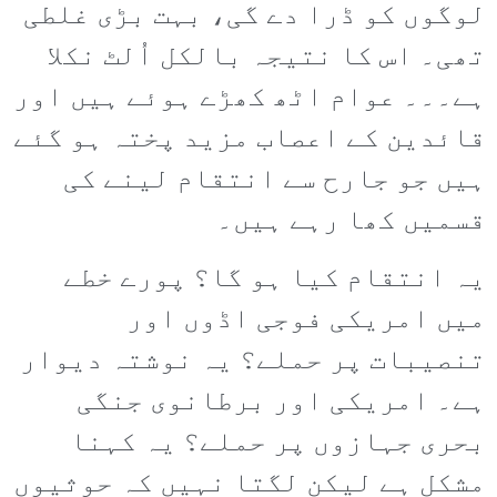
لوگوں کو ڈرا دے گی، بہت بڑی غلطی
تھی۔ اس کا نتیجہ بالکل اُلٹ نکلا
ہے۔۔۔ عوام اٹھ کھڑے ہوئے ہیں اور
قائدین کے اعصاب مزید پختہ ہو گئے
ہیں جو جارح سے انتقام لینے کی
قسمیں کھا رہے ہیں۔
یہ انتقام کیا ہو گا؟ پورے خطے
میں امریکی فوجی اڈوں اور
تنصیبات پر حملے؟ یہ نوشتہ دیوار
ہے۔ امریکی اور برطانوی جنگی
بحری جہازوں پر حملے؟ یہ کہنا
مشکل ہے لیکن لگتا نہیں کہ حوثیوں