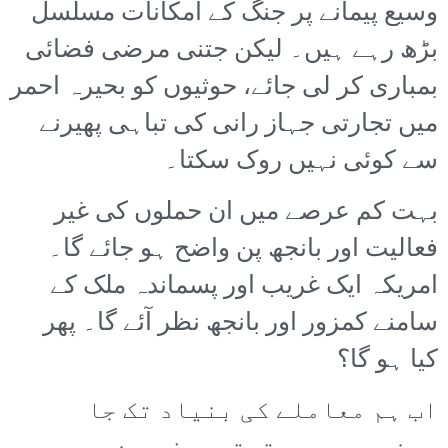
وسیع پیمانے پر جنگ کے امکانات مسلسل
بڑھ رہے ہیں۔ لیکن جتنی مرضی فضائی
بمباری کر لی جائے، حوثیوں کو بحیرہ احمر
میں تجارتی جہاز رانی کی تباہی پھیرنے
سے کوئی نہیں روک سکتا۔
بہت کم عرصے میں ان حملوں کی غیر
فعالیت اور بانجھ پن واضح ہو جائے گا۔
امریکہ ایک غریب اور پسماندہ ملک کے
سامنے کمزور اور بانجھ نظر آئے گا۔ پھر
کیا ہو گا؟
اب ہم معاملے کی بنیاد تک جا