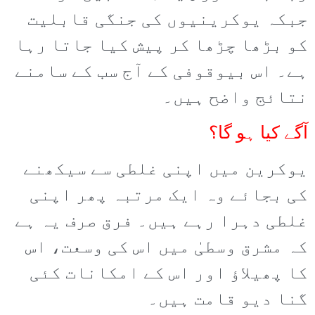
جبکہ یوکرینیوں کی جنگی قابلیت
کو بڑھا چڑھا کر پیش کیا جاتا رہا
ہے۔ اس بیوقوفی کے آج سب کے سامنے
نتائج واضح ہیں۔
آگے کیا ہو گا؟
یوکرین میں اپنی غلطی سے سیکھنے
کی بجائے وہ ایک مرتبہ پھر اپنی
غلطی دہرا رہے ہیں۔ فرق صرف یہ ہے
کہ مشرق وسطیٰ میں اس کی وسعت، اس
کا پھیلاؤ اور اس کے امکانات کئی
گنا دیو قامت ہیں۔