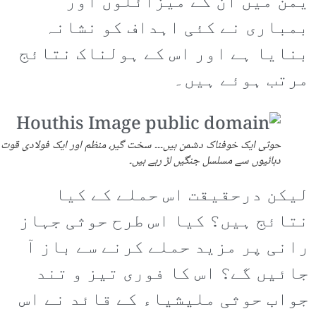
یمن میں ان کے میزائلوں اور
بمباری نے کئی اہداف کو نشانہ
بنایا ہے اور اس کے ہولناک نتائج
مرتب ہوئے ہیں۔
حوثی ایک خوفناک دشمن ہیں۔۔۔ سخت گیر، منظم اور ایک فولادی قوت
دہائیوں سے مسلسل جنگیں لڑ رہے ہیں۔
لیکن درحقیقت اس حملے کے کیا
نتائج ہیں؟ کیا اس طرح حوثی جہاز
رانی پر مزید حملے کرنے سے باز آ
جائیں گے؟ اس کا فوری تیز و تند
جواب حوثی ملیشیاء کے قائد نے اس