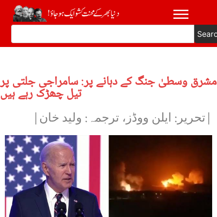
Sear
مشرق وسطیٰ جنگ کے دہانے پر: سامراجی جلتی پر
تیل چھڑک رہے ہیں
|تحریر: ایلن ووڈز، ترجمہ: ولید خان|