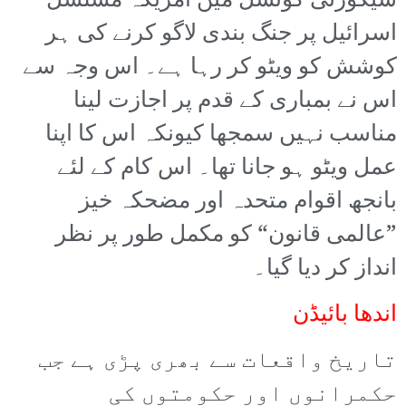
سیکورٹی کونسل میں امریکہ مسلسل
اسرائیل پر جنگ بندی لاگو کرنے کی ہر
کوشش کو ویٹو کر رہا ہے۔ اس وجہ سے
اس نے بمباری کے قدم پر اجازت لینا
مناسب نہیں سمجھا کیونکہ اس کا اپنا
عمل ویٹو ہو جانا تھا۔ اس کام کے لئے
بانجھ اقوام متحدہ اور مضحکہ خیز
”عالمی قانون“ کو مکمل طور پر نظر
انداز کر دیا گیا۔
اندھا بائیڈن
تاریخ واقعات سے بھری پڑی ہے جب
حکمرانوں اور حکومتوں کی