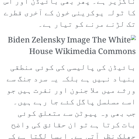
ناگزیر ہے۔ پھر بھی بائیڈن اور اس
کا ٹولہ یوکرینی خون کے آخری قطرے
تک لڑنے مرنے کو تیار ہے۔
بائیڈن کی پالیسی کی کوئی منطقی
بنیاد نہیں ہے بلکہ یہ سرد جنگ سے
ورثے میں ملا جنون اور نفرت ہیں جو
اسے مسلسل پاگل کئے جا رہے ہیں۔
جب بھی وہ پیوٹن سے متعلق کوئی
بات کرتا ہے تو ان حقائق کی واضح
جھلک نظر آتی ہے۔ ایسا لگتا ہے کہ