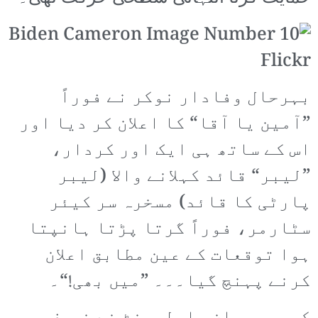
بہرحال وفادار نوکر نے فوراً
”آمین یا آقا“ کا اعلان کر دیا اور
اس کے ساتھ ہی ایک اور کردار،
”لیبر“ قائد کہلانے والا (لیبر
پارٹی کا قائد) مسخرہ سر کیئر
سٹارمر، فوراً گرتا پڑتا ہانپتا
ہوا توقعات کے عین مطابق اعلان
کرنے پہنچ گیا۔۔۔ ”میں بھی!“۔