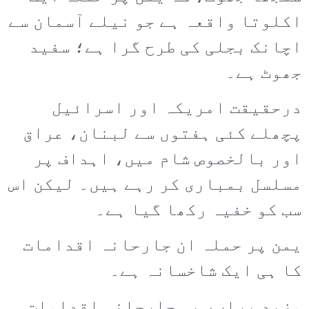
اکلوتا واقعہ ہے جو نیلے آسمان سے
اچانک بجلی کی طرح گرا ہے؛ سفید
جھوٹ ہے۔
درحقیقت امریکہ اور اسرائیل
پچھلے کئی ہفتوں سے لبنان، عراق
اور بالخصوص شام میں، اہداف پر
مسلسل بمباری کر رہے ہیں۔ لیکن اس
سب کو خفیہ رکھا گیا ہے۔
یمن پر حملہ ان جارحانہ اقدامات
کا ہی ایک شاخسانہ ہے۔
مزید براں، یہ جارحانہ اقدامات