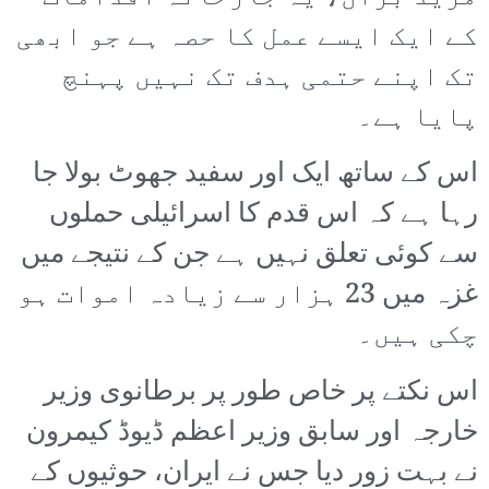
کے ایک ایسے عمل کا حصہ ہے جو ابھی
تک اپنے حتمی ہدف تک نہیں پہنچ
پایا ہے۔
اس کے ساتھ ایک اور سفید جھوٹ بولا جا
رہا ہے کہ اس قدم کا اسرائیلی حملوں
سے کوئی تعلق نہیں ہے جن کے نتیجے میں
غزہ میں 23 ہزار سے زیادہ اموات ہو
چکی ہیں۔
اس نکتے پر خاص طور پر برطانوی وزیر
خارجہ اور سابق وزیر اعظم ڈیوڈ کیمرون
نے بہت زور دیا جس نے ایران، حوثیوں کے