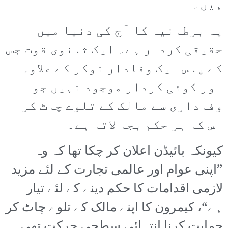
ہیں۔
یہ برطانیہ کا آج کی دنیا میں
حقیقی کردار ہے۔ ایک ثانوی قوت جس
کے پاس ایک وفادار نوکر کے علاوہ
اور کوئی کردار موجود نہیں جو
وفاداری سے مالک کے تلوے چاٹ کر
اس کا ہر حکم بجا لاتا ہے۔
کیونکہ بائیڈن اعلان کر چکا تھا کہ وہ
”اپنی عوام اور عالمی تجارت کے لئے مزید
لازمی اقدامات کا حکم دینے کے لئے تیار
ہے“، کیمرون کا اپنے مالک کے تلوے چاٹ کر
حمایت کرنا انتہائی سطحی حرکت تھی۔