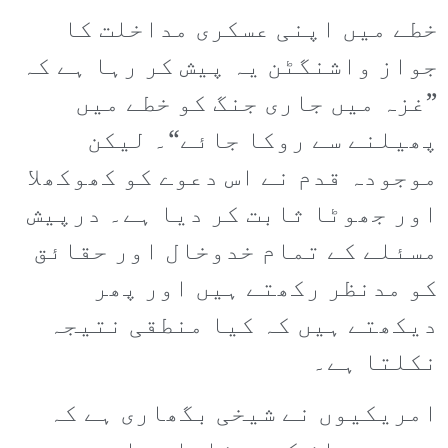
خطے میں اپنی عسکری مداخلت کا
جواز واشنگٹن یہ پیش کر رہا ہے کہ
”غزہ میں جاری جنگ کو خطے میں
پھیلنے سے روکا جائے“۔ لیکن
موجودہ قدم نے اس دعوے کو کھوکھلا
اور جھوٹا ثابت کر دیا ہے۔ درپیش
مسئلے کے تمام خدوخال اور حقائق
کو مدنظر رکھتے ہیں اور پھر
دیکھتے ہیں کہ کیا منطقی نتیجہ
نکلتا ہے۔
امریکیوں نے شیخی بگھاری ہے کہ