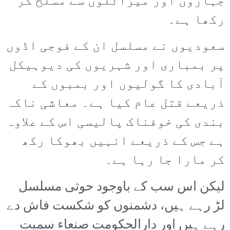
جہازوں اور میزائلوں سے مسلح کر
رکھا ہے۔
سعودیوں نے مسلسل ان کے فوجی اڈوں
پر بمباری اور شہریوں کی دیوہیکل
آبادی کا گولیوں اور بمبوں کے
ذریعے قتل عام کیا ہے۔ معاشی ناکہ
بندی کی خوفناک پالیسی اس کے علاوہ
ہے جس کے ذریعے انہیں بھوکا رکھ
کر مارا جا رہا ہے۔
لیکن اس سب کے باوجود حوثی مسلسل
لڑ رہے ہیں، دشمنوں کو شکست فاش دے
رہے ہیں اور دارالحکومت صنعاء سمیت