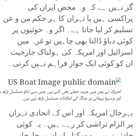
گز نہیں ہے کہ وہ محض ایران کی
پراکسی ہیں یا تہران کا ہر حکم من و عن
تسلیم کر لیا جاتا ہے۔ اگر وہ حوثیوں پر
کوئی دباؤ ڈالنا بھی چاہیں تو غزہ میں
اسرائیل اور امریکہ کی ہولناک جارحیت
ان کو کوئی ایک جواز فراہم نہیں کرتی۔
امریکہ نے یمن میں مزید حملے بھی کئے ہیں جس سے تناؤ مسلسل بڑھ رہ
اور وسیع پیمانے پر جنگ کے امکانات مسلسل بڑھ رہے ہیں۔
بہرحال امریکہ اور اس کے اتحادی تہران
پر الزام تراشی کر رہے ہیں۔ یہ کوئی