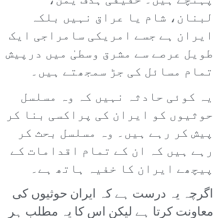
پہنچے ہیں۔ حقیقی ہدف یمن،
لبنان، شام یا عراق نہیں بلکہ
ایران ہے جسے امریکی سامراجی ایک
طویل عرصے سے مشرق وسطیٰ میں درپیش
تمام مسائل کی جڑ سمجھتے ہیں۔
یہ کوئی حادثہ نہیں کہ وہ مسلسل
حوثیوں کو ایران کی پراکسی بنا کر
پیش کر رہے ہیں۔ وہ مسلسل بحث کر
رہے ہیں کہ ان کے تمام اقدامات کے
پیچھے ایران کا خفیہ ہاتھ ہے۔
اگرچہ یہ درست ہے کہ ایران حوثیوں کی
معاونت کرتا ہے لیکن اس کا یہ مطلب ہر