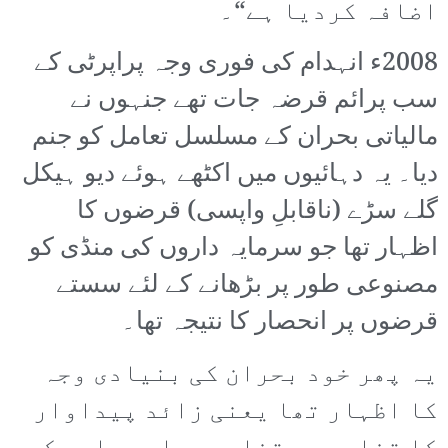
اضافہ کردیا ہے“۔
2008ء انہدام کی فوری وجہ پراپرٹی کے
سب پرائم قرضہ جات تھے جنہوں نے
مالیاتی بحران کے مسلسل تعامل کو جنم
دیا۔ یہ دہائیوں میں اکٹھے ہوئے دیو ہیکل
گلے سڑے (ناقابلِ واپسی) قرضوں کا
اظہار تھا جو سرمایہ داروں کی منڈی کو
مصنوعی طور پر بڑھانے کے لئے سستے
قرضوں پر انحصار کا نتیجہ تھا۔
یہ پھر خود بحران کی بنیادی وجہ
کا اظہار تھا یعنی زائد پیداوار