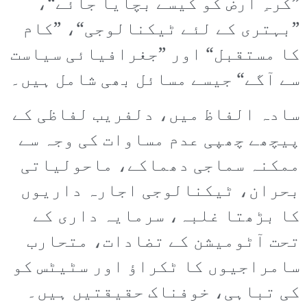
”کرہِ ارض کو کیسے بچایا جائے“،
”بہتری کے لئے ٹیکنالوجی“، ”کام
کا مستقبل“ اور ”جغرافیائی سیاست
سے آگے“ جیسے مسائل بھی شامل ہیں۔
سادہ الفاظ میں، دلفریب لفاظی کے
پیچھے چھپی عدم مساوات کی وجہ سے
ممکنہ سماجی دھماکے، ماحولیاتی
بحران، ٹیکنالوجی اجارہ داریوں
کا بڑھتا غلبہ، سرمایہ داری کے
تحت آٹومیشن کے تضادات، متحارب
سامراجیوں کا ٹکراؤ اور سٹیٹس کو
کی تباہی، خوفناک حقیقتیں ہیں۔