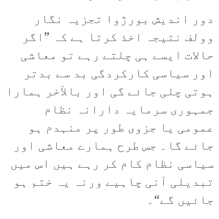
دور اندیش بورژوا تجزیہ نگار
وولف نتیجہ اخذ کرتا ہے کہ ”اگر
حالات ایسے ہی چلتے رہے تو معاشی
اور سیاسی کارکردگی بد سے بدتر
ہوتی چلی جائے گی اور بالآخر ہمارا
جمہوری سرمایہ دارانہ نظام
عمومی یا جزوی طور پر منہدم ہو
جائے گا۔ جس طرح ہمارے معاشی اور
سیاسی نظام کام کر رہے ہیں اس میں
تبدیلی آنی چاہیے ورنہ یہ ختم ہو
جائیں گے“۔