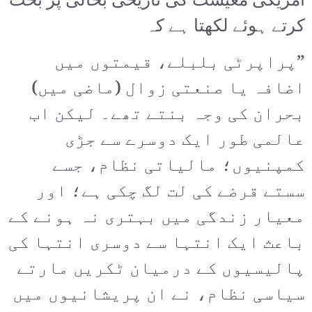
امریکی معیشت کی تاریخی بحالی پر بحث
کرتے ہوئے لکھتا ہے کہ
”پراپرٹی بلبلے، قیمتوں میں
اضافہ یا صنعتی زوال (ماضی میں)
بحران کی وجہ بنتے تھے۔ لیکن اب
عالمی طور ایک دوسرے سے جڑی
کمپنیوں؛ مالیاتی نظام، جسے
سستے قرضے کی لت لگ چکی ہے؛ اور
معیار زندگی میں بہتری نہ ہونے کے
باعث ایک انتہا سے دوسری انتہا کی
پالیسیوں کے درمیان ٹکریں مارتے
سیاسی نظام، نے ان پریشانیوں میں