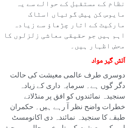
نظام کے مستقبل کے حوالے سے یہ
مایوس کن پیش گوئیاں اسٹاک
مارکیٹ کے اتار چڑھاؤ سے زیادہ
اہم ہیں جو حقیقی معاشی زلزلوں کا
محض اظہار ہیں۔
آتش گیر مواد
دوسری طرف عالمی معیشت کی حالت
دگر گوں ہے۔ سرمایہ داری کے زیادہ
سنجیدہ نمائندوں کو افق پر منڈلاتے
خطرات واضح نظر آ رہے ہیں۔ حکمران
طبقے کا سنجیدہ نمائندہ دی اکانومسٹ