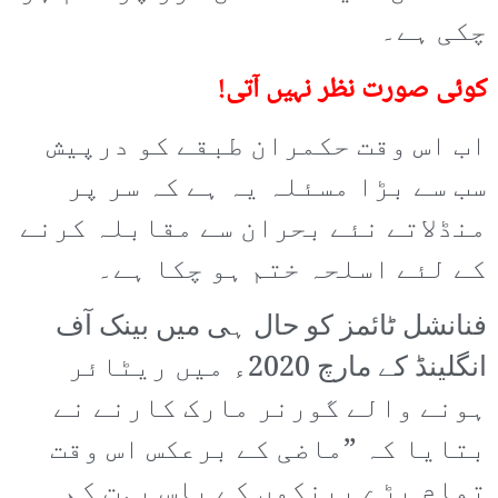
چکی ہے۔
کوئی صورت نظر نہیں آتی!
اب اس وقت حکمران طبقے کو درپیش
سب سے بڑا مسئلہ یہ ہے کہ سر پر
منڈلاتے نئے بحران سے مقابلہ کرنے
کے لئے اسلحہ ختم ہو چکا ہے۔
فنانشل ٹائمز کو حال ہی میں بینک آف
انگلینڈ کے مارچ 2020ء میں ریٹائر
ہونے والے گورنر مارک کارنے نے
بتایا کہ ”ماضی کے برعکس اس وقت
تمام بڑے بینکوں کے پاس بہت کم