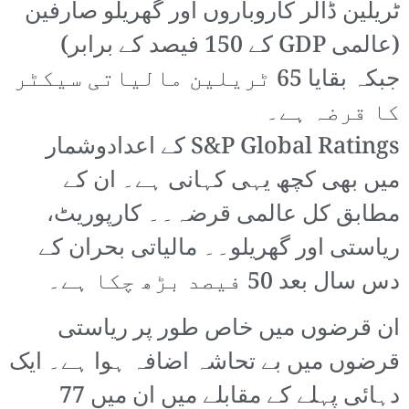
ٹریلین ڈالر کاروباروں اور گھریلو صارفین
(عالمی GDP کے 150 فیصد کے برابر)
جبکہ بقایا 65 ٹریلین مالیاتی سیکٹر
کا قرضہ ہے۔
S&P Global Ratings کے اعدادوشمار
میں بھی کچھ یہی کہانی ہے۔ ان کے
مطابق کل عالمی قرضہ۔۔ کارپوریٹ،
ریاستی اور گھریلو۔۔ مالیاتی بحران کے
دس سال بعد 50 فیصد بڑھ چکا ہے۔
ان قرضوں میں خاص طور پر ریاستی
قرضوں میں بے تحاشہ اضافہ ہوا ہے۔ ایک
دہائی پہلے کے مقابلے میں ان میں 77