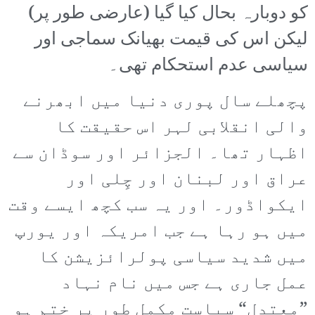
کو دوبارہ بحال کیا گیا (عارضی طور پر)
لیکن اس کی قیمت بھیانک سماجی اور
سیاسی عدم استحکام تھی۔
پچھلے سال پوری دنیا میں ابھرنے
والی انقلابی لہر اس حقیقت کا
اظہار تھا۔ الجزائر اور سوڈان سے
عراق اور لبنان اور چِلی اور
ایکواڈور۔ اور یہ سب کچھ ایسے وقت
میں ہو رہا ہے جب امریکہ اور یورپ
میں شدید سیاسی پولرائزیشن کا
عمل جاری ہے جس میں نام نہاد
”معتدل“ سیاست مکمل طور پر ختم ہو