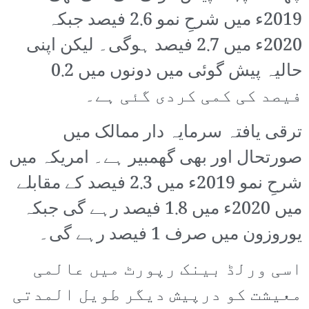
2019ء میں شرحِ نمو 2.6 فیصد جبکہ
2020ء میں 2.7 فیصد ہوگی۔ لیکن اپنی
حالیہ پیش گوئی میں دونوں میں 0.2
فیصد کی کمی کردی گئی ہے۔
ترقی یافتہ سرمایہ دار ممالک میں
صورتحال اور بھی گھمبیر ہے۔ امریکہ میں
شرحِ نمو 2019ء میں 2.3 فیصد کے مقابلے
میں 2020ء میں 1.8 فیصد رہے گی جبکہ
یوروزون میں صرف 1 فیصد رہے گی۔
اسی ورلڈ بینک رپورٹ میں عالمی
معیشت کو درپیش دیگر طویل المدتی