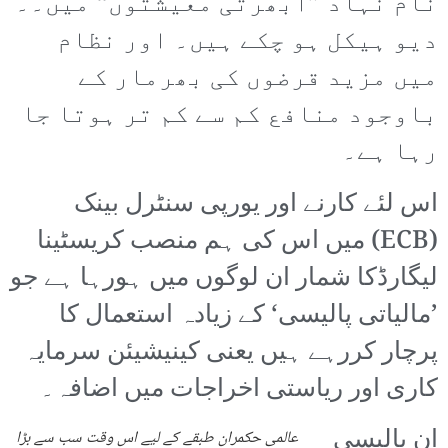
نام نہاد ”ابھرتی معیشتوں“ میں۔۔
دیو ہیکل ہو چکے ہیں۔ اور نظام
میں مزید قرضوں کی بھرمار کے
باوجود منافع کم سے کم تر ہوتا جا
رہا ہے۔
اس لئے کارنے اور یورپی سنٹرل بینک
(ECB) میں اس کی ہم منصب کریسٹینا
لیگارڈکا شمار ان لوگوں میں ہورہا ہے جو
’مالیاتی پالیسی‘ کے زیادہ استعمال کا
پرچار کررہے ہیں یعنی کینیشیئن سرمایہ
کاری اور ریاستی اخراجات میں اضافہ۔
ان پالیسی
عالمی حکمران طبقے کے لیے اس وقت سب سے بڑا