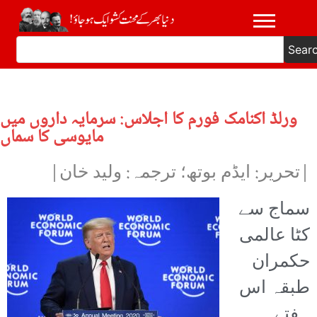
Sear
ورلڈ اکنامک فورم کا اجلاس: سرمایہ داروں میں
مایوسی کا سماں
|تحریر: ایڈم بوتھ؛ ترجمہ: ولید خان|
سماج سے
کٹا عالمی
حکمران
طبقہ اس
ہفتے