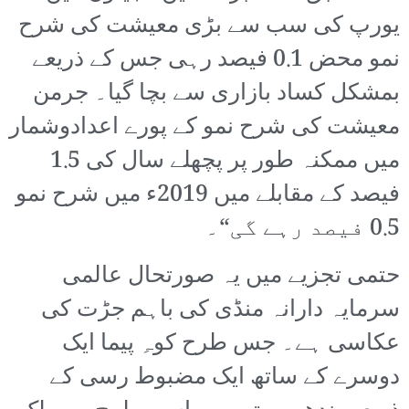
یورپ کی سب سے بڑی معیشت کی شرح
نمو محض 0.1 فیصد رہی جس کے ذریعے
بمشکل کساد بازاری سے بچا گیا۔ جرمن
معیشت کی شرح نمو کے پورے اعدادوشمار
میں ممکنہ طور پر پچھلے سال کی 1.5
فیصد کے مقابلے میں 2019ء میں شرح نمو
0.5 فیصد رہے گی“۔
حتمی تجزیے میں یہ صورتحال عالمی
سرمایہ دارانہ منڈی کی باہم جڑت کی
عکاسی ہے۔ جس طرح کوہِ پیما ایک
دوسرے کے ساتھ ایک مضبوط رسی کے