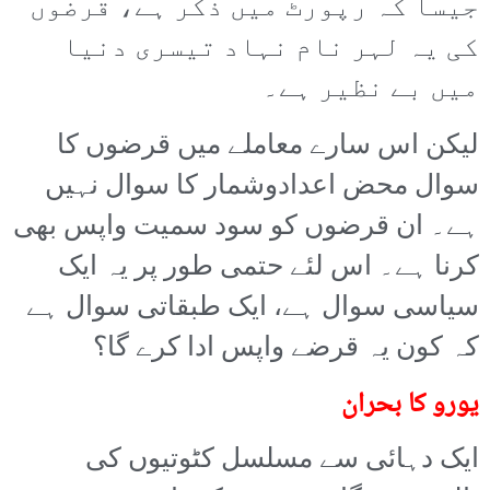
جیسا کہ رپورٹ میں ذکر ہے، قرضوں
کی یہ لہر نام نہاد تیسری دنیا
میں بے نظیر ہے۔
لیکن اس سارے معاملے میں قرضوں کا
سوال محض اعدادوشمار کا سوال نہیں
ہے۔ ان قرضوں کو سود سمیت واپس بھی
کرنا ہے۔ اس لئے حتمی طور پر یہ ایک
سیاسی سوال ہے، ایک طبقاتی سوال ہے
کہ کون یہ قرضے واپس ادا کرے گا؟
یورو کا بحران
ایک دہائی سے مسلسل کٹوتیوں کی