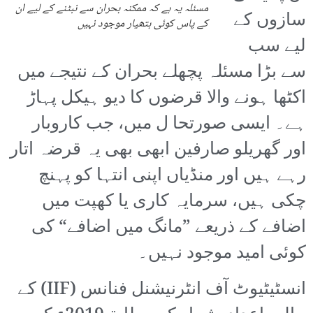
مسئلہ یہ ہے کہ ممکنہ بحران سے نبٹنے کے لیے ان
سازوں کے
کے پاس کوئی ہتھیار موجود نہیں
لیے سب
سے بڑا مسئلہ پچھلے بحران کے نتیجے میں
اکٹھا ہونے والا قرضوں کا دیو ہیکل پہاڑ
ہے۔ ایسی صورتحا ل میں، جب کاروبار
اور گھریلو صارفین ابھی بھی یہ قرضہ اتار
رہے ہیں اور منڈیاں اپنی انتہا کو پہنچ
چکی ہیں، سرمایہ کاری یا کھپت میں
اضافے کے ذریعے ”مانگ میں اضافے“ کی
کوئی امید موجود نہیں۔
انسٹیٹیوٹ آف انٹرنیشنل فنانس (IIF) کے