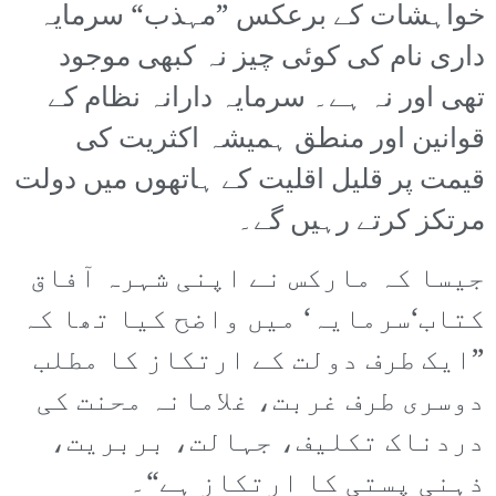
خواہشات کے برعکس ”مہذب“ سرمایہ
داری نام کی کوئی چیز نہ کبھی موجود
تھی اور نہ ہے۔ سرمایہ دارانہ نظام کے
قوانین اور منطق ہمیشہ اکثریت کی
قیمت پر قلیل اقلیت کے ہاتھوں میں دولت
مرتکز کرتے رہیں گے۔
جیسا کہ مارکس نے اپنی شہرہ آفاق
کتاب‘سرمایہ‘ میں واضح کیا تھا کہ
”ایک طرف دولت کے ارتکاز کا مطلب
دوسری طرف غربت، غلامانہ محنت کی
دردناک تکلیف، جہالت، بربریت،
ذہنی پستی کا ارتکاز ہے“۔