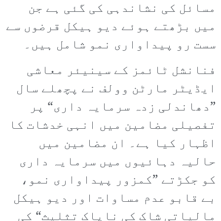
مسائل کی نشاندہی کی گئی ہے جن
میں بڑھتے ہوئے دیو ہیکل قرضوں سے
سست رو پیداواری نمو شامل ہیں۔
فنانشل ٹائمز کے سینیئر معاشی
ایڈیٹر مارٹن وولف نے پچھلے سال
”دھاندلی زدہ سرمایہ داری“ پر
تفصیلی مضامین میں انہی خدشات کا
اظہار کیا ہے۔ ان مضامین میں
حالیہ دہائیوں میں سرمایہ داری
کو جکڑتے ”کمزور پیداواری نمو،
بے قابو عدم مساوات اور دیو ہیکل
مالیاتی شاک کی ناپاک تثلیث“ کی