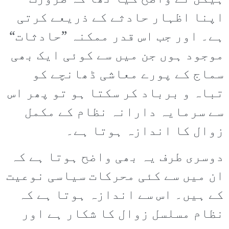
اپنا اظہار حادثے کے ذریعے کرتی
ہے۔ اور جب اس قدر ممکنہ ”حادثات“
موجود ہوں جن میں سے کوئی ایک بھی
سماج کے پورے معاشی ڈھانچے کو
تباہ و برباد کر سکتا ہو تو پھر اس
سے سرمایہ دارانہ نظام کے مکمل
زوال کا اندازہ ہوتا ہے۔
دوسری طرف یہ بھی واضح ہوتا ہے کہ
ان میں سے کئی محرکات سیاسی نوعیت
کے ہیں۔ اس سے اندازہ ہوتا ہے کہ
نظام مسلسل زوال کا شکار ہے اور