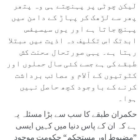
لیکن چوٹی پر پہنچتے ہی وہ پتھر
پھر سے لڑھک کر پہاڑ کے دامن میں
پہنچ جاتا ہے اور یوں سیسیفس
ابدتک اس تکلیف دہ اذیت میں مبتلا
رہتا ہے۔ یہی صورتحال محنت کش
طبقے کی ہے جسے کئی سال حملوں اور
کٹوتیوں کے آلام و مصائب برداشت
کرنے کے باوجود کچھ حاصل نہیں
ہوا۔
حکمران طبقے کا سب سے بڑا مسئلہ یہ
ہے کہ ان کے پاس دنیا میں کہیں ایسی
”مضبوط اور مستحکم“ حکومت موجود