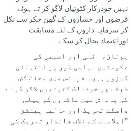
نہیں جودرکار کٹوتیاں لاگو کر تے ہوئے
قرضوں اور خساروں کے گھن چکر سے نکل
کر سرمایہ داروں کے لئے مسابقت
اوراعتماد بحال کر سکے۔
یونان، اٹلی اور اسپین کی
حکومتیں سیاسی طور پر انتہائی
کمزور ہیں۔ فرانس میں محنت کش
طبقے پر خوفناک کٹوتیاں لاگو کرنے
کی پاداش میں ماکرون کو پیلی
واسکٹ تحریک اور حالیہ پینشن
”اصلاحات کے خلاف شاندار تحریک کی