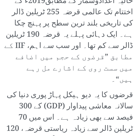
حالیہ اعدادوشمار کے مطابق2019ء کے
اختتام تک عالمی قرضہ 255 ٹریلین ڈالر
کی تاریخی بلند ترین سطح پر پہنچ چکا
ہے۔ ایک دہائی پہلے یہ قرضہ 190 ٹریلین
ڈالر سے کم تھا۔ اور سب سے اہم، IIF کے
مطابق ”قرضوں کے حجم میں اضافے
میں سست روی کے اشارے مل رہے
ہیں“۔
قرضوں کا یہ دیو ہیکل پہاڑ پوری دنیا کی
سالانہ معاشی پیداوار (GDP) کے 300
فیصد سے بھی زیادہ ہے۔ اس میں 70
ٹریلین ڈالر سے زیادہ ریاستی قرضہ، 120