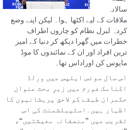
سالانہ
ملاقات کے لیے اکٹھا ہوا۔ لیکن اپنے وضع
کردہ لبرل نظام کو چاروں اطراف
خطرات میں گھرا دیکھ کر دنیا کے امیر
ترین افراد اور ان کے نمائندوں کا موڈ
مایوس کن اوراداس تھا۔
اس سال سوئس ایلپس میں ورلڈ
اکنامک فورم میں زیرِ بحث عنوان
حکمران طبقے کو لاحق پریشانیوں کا
اظہار ہیں۔اسٹیبلشمنٹ کی اس
تقریب میں ”منصفانہ معیشتیں“،