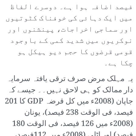
فیصد اضافہ ہوا ہے۔ دوسرے الفاظ
میں ایک دہائی کی خوفناک کٹوتیوں
اور سماجی اخراجات، پینشنوں اور
نوکریوں میں شدید کمی کے باوجود
قومی قرضوں کا حجم دیو ہیکل ہو
چکا ہے۔
یہ مہلک مرض صرف ترقی یافتہ سرمایہ
دار ممالک کو ہی لاحق نہیں۔۔ جیسے کہ
جاپان (2008ء میں کل قرضہ GDP کا 201
فیصد، فی الوقت 238 فیصد)، یونان
(2008ء میں 126 فیصد، فی الوقت 180
فیصد) اور اٹلی (2008ء میں 112فیصد،