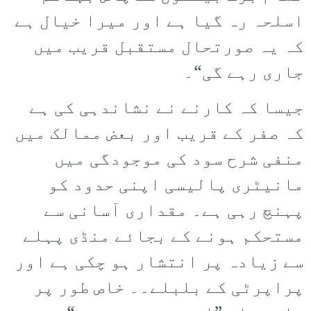
اسلحہ رہ گیا ہے اور میرا خیال ہے
کہ یہ صورتحال مستقبل قریب میں
جاری رہے گی“۔
جیسا کہ کارنے نے نشاندہی کی ہے
کہ صفر کے قریب اور بعض ممالک میں
منفی شرح سود کی موجودگی میں
مانیٹری پالیسی اپنی حدود کو
پہنچ رہی ہے۔ مقداری آسانی سے
مستحکم ہونے کے بجائے منڈی پہلے
سے زیادہ پر انتشار ہو چکی ہے اور
پراپرٹی کے بلبلے۔۔ خاص طور پر