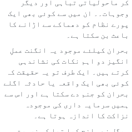
کر ماحولیاتی تباہی اور دیگر
وجوہات۔۔ ان میں سے کوئی بھی ایک
پورے نظام کو دھماکے سے اڑانے کا
باعث بن سکتا ہے۔
بحران کیلئے موجود یہ انگنت عملِ
انگیز دو اہم نکات کی نشاندہی
کرتے ہیں۔ ایک طرف تو یہ حقیقت کہ
کوئی بھی ایک واقعہ یا حادثہ اگلے
بحران کو جنم دے سکتا ہے اور اس سے
ہمیں سرمایہ داری کی موجودہ
نزاکت کا اندازہ ہوتا ہے۔
ہیگل نے واضح کیا تھا کہ ضرورت