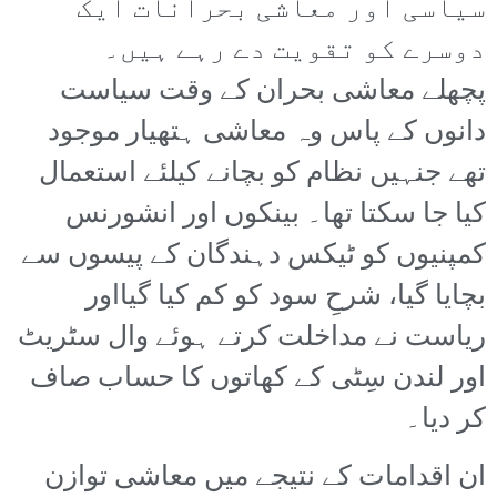
سیاسی اور معاشی بحرانات ایک
دوسرے کو تقویت دے رہے ہیں۔
پچھلے معاشی بحران کے وقت سیاست
دانوں کے پاس وہ معاشی ہتھیار موجود
تھے جنہیں نظام کو بچانے کیلئے استعمال
کیا جا سکتا تھا۔ بینکوں اور انشورنس
کمپنیوں کو ٹیکس دہندگان کے پیسوں سے
بچایا گیا، شرحِ سود کو کم کیا گیااور
ریاست نے مداخلت کرتے ہوئے وال سٹریٹ
اور لندن سِٹی کے کھاتوں کا حساب صاف
کر دیا۔
ان اقدامات کے نتیجے میں معاشی توازن