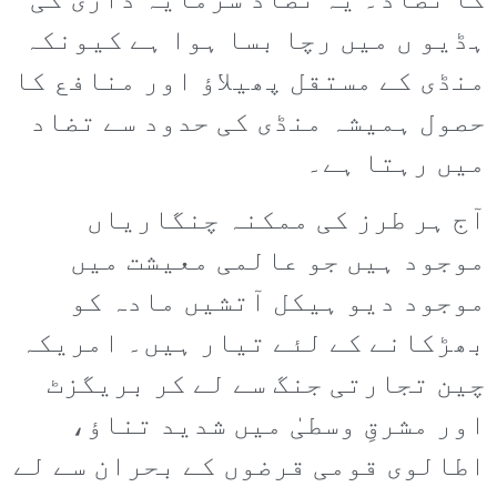
کا تضاد۔ یہ تضاد سرمایہ داری کی
ہڈیو ں میں رچا بسا ہوا ہے کیونکہ
منڈی کے مستقل پھیلاؤ اور منافع کا
حصول ہمیشہ منڈی کی حدود سے تضاد
میں رہتا ہے۔
آج ہر طرز کی ممکنہ چنگاریاں
موجود ہیں جو عالمی معیشت میں
موجود دیو ہیکل آتشیں مادہ کو
بھڑکانے کے لئے تیار ہیں۔ امریکہ
چین تجارتی جنگ سے لے کر بریگزٹ
اور مشرقِ وسطیٰ میں شدید تناؤ،
اطالوی قومی قرضوں کے بحران سے لے