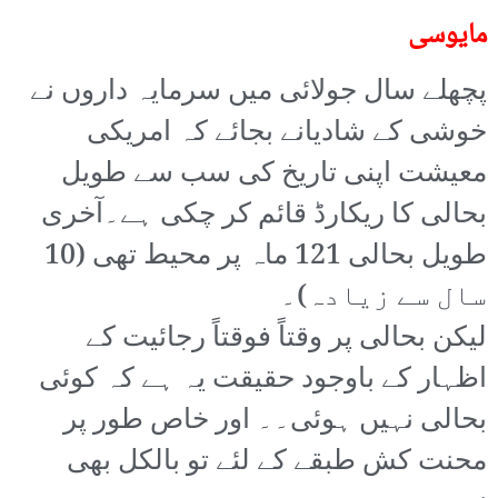
مایوسی
پچھلے سال جولائی میں سرمایہ داروں نے
خوشی کے شادیانے بجائے کہ امریکی
معیشت اپنی تاریخ کی سب سے طویل
بحالی کا ریکارڈ قائم کر چکی ہے۔آخری
طویل بحالی 121 ماہ پر محیط تھی (10
سال سے زیادہ)۔
لیکن بحالی پر وقتاً فوقتاً رجائیت کے
اظہار کے باوجود حقیقت یہ ہے کہ کوئی
بحالی نہیں ہوئی۔۔ اور خاص طور پر
محنت کش طبقے کے لئے تو بالکل بھی