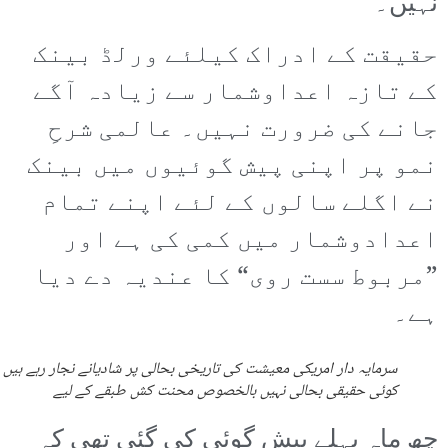
نہیں۔
حقیقت کے ادراک کیلئے ورلڈ بینک
کے تازہ اعداوشمار سے زیادہ آگے
جانے کی ضرورت نہیں۔ عالمی شرحِ
نمو پر اپنی پیش گوئیوں میں بینک
نے اگلے سالوں کے لئے اپنے تمام
اعدادوشمار میں کمی کی ہے اور
”مربوط سست روی“ کا عندیہ دے دیا
ہے۔
سرمایہ دار امریکی معیشت کی تاریخی بحالی پر شادیانے نجار رہے ہیں 
کوئی حقیقی بحالی نہیں بالخصوص محنت کش طبقے کے لیے
چھ ماہ پہلے پیش گوئی کی گئی تھی کہ