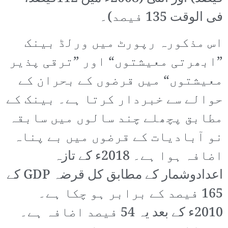
فی الوقت 135 فیصد)۔
اس مذکورہ رپورٹ میں ورلڈ بینک
”ابھرتی معیشتوں“ اور ”ترقی پذیر
معیشتوں“ میں قرضوں کے بحران کے
حوالے سے خبردار کرتا ہے۔ بینک کے
مطابق پچھلے چند سالوں میں سابقہ
نو آبادیات کے قرضوں میں بے پناہ
اضافہ ہوا ہے۔ 2018ء کے تازہ
اعدادوشمار کے مطابق کل قرضہ GDP کے
165 فیصد کے برابر ہو چکا ہے۔
2010ء کے بعد یہ 54 فیصد اضافہ ہے۔