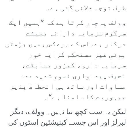
طرف توجہ دلائی گئی ہے۔
وولف پرچار کرتا ہے کہ ”ہمیں ایک
سرگرم سرمایہ دارانہ معیشت
درکار ہے۔اس کے برعکس ہمیں بڑھتی
ہوئی غیر مستحکم کرایہ خور
سرمایہ داری، کمزور مسابقت،
نحیف پیداواری نمو، شدید عدم
مساوات اور ساتھ ہی انحطاط پذیر
جمہوریت کا سامنا ہے“۔
لیکن یہ سب کچھ نیا نہیں۔ وولف، دیگر
لبرلز اور اس جیسے کینیشئین اسٹوں کی