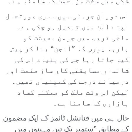
شکل میں سخت مزاحمت کا سامنا ہے۔
اس دوران جرمنی میں ساری صورتحال
اپنے الٹ میں تبدیل ہو چکی ہے۔
ماضی قریب میں جرمن معیشت کو
بارہا یورپ کا ”انجن“ بنا کر پیش
کیا جاتا رہا جس کی بنیاد اس کی
شاندار مسابقتی کار ساز صنعت اور
درمیانے درجے کی کمپنیاں تھیں۔
لیکن اس وقت ملک کو ممکنہ کساد
بازاری کا سامنا ہے۔
حال ہی میں فنانشل ٹائمز کے ایک مضمون
کے مطابق ”ستمبر تک تین مہینوں میں