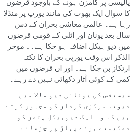
پالیسی پر گامزن ہونے کے باوجود قرضوں
کا سوال ایک بھوت کی مانند یورپ پر منڈلا
رہا ہے۔ عالمی معاشی بحران کے دس
سال بعد یونان اور اٹلی کے قومی قرضوں
میں دیو ہیکل اضافہ ہو چکا ہے۔۔ موخر
الذکر اس وقت یورپی بحران کا نکتہ
ارتکاز بن چکا ہے۔ اور ان قرضوں میں
کمی کے کوئی آثار دکھائی نہیں دے رہے۔
سیسیفس کی یونانی دیو مالا میں
دیوتا مرکزی کردار کو مجبور کرتے
ہیں کہ وہ ایک دیوہیکل پتھر کو
دھکیلتے ہوئے پہاڑ پر چڑھائے۔