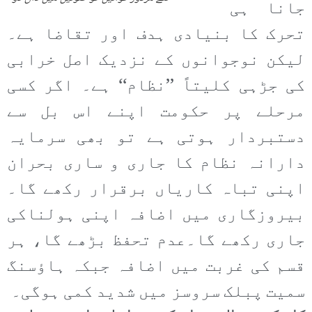
جانا ہی
تحرک کا بنیادی ہدف اور تقاضا ہے۔
لیکن نوجوانوں کے نزدیک اصل خرابی
کی جڑہی کلیتاً ’’نظام‘‘ ہے۔ اگر کسی
مرحلے پر حکومت اپنے اس بل سے
دستبردار ہوتی ہے تو بھی سرمایہ
دارانہ نظام کا جاری و ساری بحران
اپنی تباہ کاریاں برقرار رکھے گا۔
بیروزگاری میں اضافہ اپنی ہولناکی
جاری رکھے گا۔عدم تحفظ بڑھے گا، ہر
قسم کی غربت میں اضافہ جبکہ ہاؤسنگ
سمیت پبلک سروسز میں شدید کمی ہوگی۔