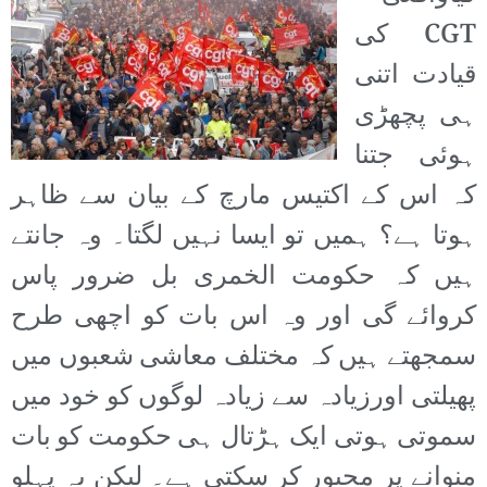
CGT کی
قیادت اتنی
ہی پچھڑی
ہوئی جتنا
کہ اس کے اکتیس مارچ کے بیان سے ظاہر
ہوتا ہے؟ ہمیں تو ایسا نہیں لگتا۔ وہ جانتے
ہیں کہ حکومت الخمری بل ضرور پاس
کروائے گی اور وہ اس بات کو اچھی طرح
سمجھتے ہیں کہ مختلف معاشی شعبوں میں
پھیلتی اورزیادہ سے زیادہ لوگوں کو خود میں
سموتی ہوتی ایک ہڑتال ہی حکومت کو بات
منوانے پر مجبور کر سکتی ہے۔ لیکن یہ پہلو