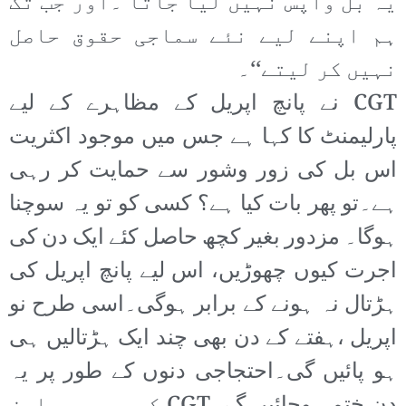
یہ بل واپس نہیں لیا جاتا ۔اور جب تک
ہم اپنے لیے نئے سماجی حقوق حاصل
نہیں کر لیتے‘‘۔
CGT نے پانچ اپریل کے مظاہرے کے لیے
پارلیمنٹ کا کہا ہے جس میں موجود اکثریت
اس بل کی زور وشور سے حمایت کر رہی
ہے۔تو پھر بات کیا ہے؟ کسی کو تو یہ سوچنا
ہوگا۔ مزدور بغیر کچھ حاصل کئے ایک دن کی
اجرت کیوں چھوڑیں، اس لیے پانچ اپریل کی
ہڑتال نہ ہونے کے برابر ہوگی۔اسی طرح نو
اپریل ،ہفتے کے دن بھی چند ایک ہڑتالیں ہی
ہو پائیں گی۔احتجاجی دنوں کے طور پر یہ