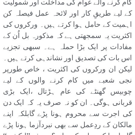
کام کرنے والے عوام کی مداخلت اور شمولیت
کے لیے طریقِ کار اور لائحہ عمل فیصلہ کن
اہمیت کے حامل ہوا کرتے ہیں۔ ورکروں کی
اکثریت یہ سمجھتی ہے کہ مذکورہ بل اُن کے
مفادات پر ایک بڑا حملہ ہے۔ سبھی تجزیے
اس بات کی تصدیق اور نشاندہی کرتے ہیں۔
لیکن ان ورکروں کی اکثریت ، خاص طورپر
نجی شعبے میں کام کرنے والوں کے لیے
چوبیس گھنٹے کی عام ہڑتال ،ایک بڑی
قربانی ہوگی۔ ان کو نہ صرف یہ کہ ایک دن
کی اجرت سے محروم ہونا پڑے گابلکہ اپنے
مالکان کے ردِعمل سے بھی نبردآزما ہونا پڑے