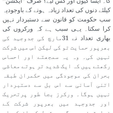
گا۔ ایسا کیوں اور کس لیے؟ صرف ’’ایکشن‘‘
کیلئے دنوں کی تعداد زیادہ ہونے کے باوجودیہ
سب حکومت کو قانون سے دستبردار نہیں
کرا سکتا۔ یہی سبب ہے کہ ورکروں کی
بھاری تعداد نے 31مارچ کی جدوجہد کی
بھرپور حمایت تو کی لیکن اس میں شرکت
نہیں کی۔ وہ یہ سمجھتے اور احساس
رکھتے ہیں کہ ایک شدید تر ہوتے معاشی
بحران کی موجودگی میں حکمران طبقہ
اتنی آسانی سے اس بل سے دستبردار
نہیں ہوگا۔ ورکرز بجا طور پرتحریک
اور جدوجہد میں بھرپور شرکت کے