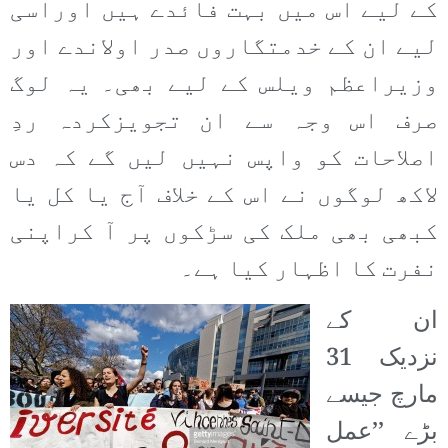
کے لیے اس میں بہت فائدے ہیں اوراسی
لیے ان کے خدمتگاروں صدر اولاندے اور
وزیراعظم ویلس کے لیے بھی۔ یہ لوگ
صرف اس وجہ سے ان تجویزکردہ ردِ
اصلاحات کو واپس نہیں لیں گے کہ دس
لاکھ لوگوں نے اس کے خلاف آج یا کل یا
کبھی بھی ملک کی سڑکوں پر آ کراپنی
نفرت کا اظہار کیا ہے۔
ان کے
نزدیک 31
مارچ جیسے
بڑے ’’عمل