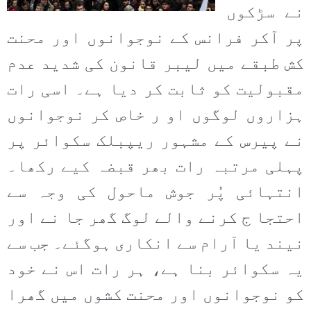
نے سڑکوں
پر آکر فرانس کے نوجوانوں اور محنت
کش طبقے میں لیبر قانون کی شدید عدم
مقبولیت کو ثابت کر دیا ہے۔ اسی رات
ہزاروں لوگوں او ر خاص کر نوجوانوں
نے پیرس کے مشہور ریپبلک سکوائر پر
پہلی مرتبہ رات بھر قبضہ کیے رکھا۔
انتہائی پُر جوش ماحول کی وجہ سے
احتجا ج کرنے والے لوگ گھر جا نے اور
نیند یا آرام سے انکاری ہوگئے۔ جب سے
یہ سکوائر بنا ہے، ہر رات اس نے خود
کو نوجوانوں اور محنت کشوں میں گھرا