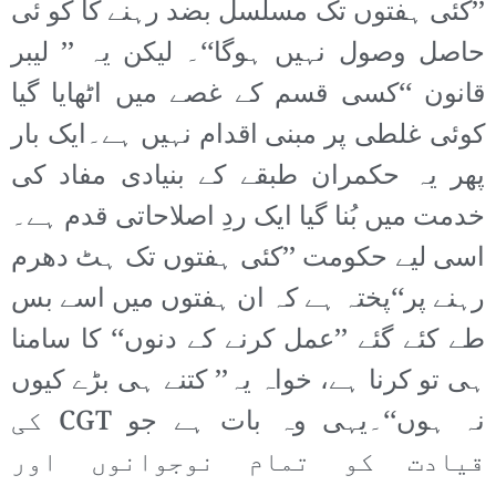
’’کئی ہفتوں تک مسلسل بضد رہنے کا کو ئی
حاصل وصول نہیں ہوگا‘‘۔ لیکن یہ ’’ لیبر
قانون ‘‘کسی قسم کے غصے میں اٹھایا گیا
کوئی غلطی پر مبنی اقدام نہیں ہے۔ایک بار
پھر یہ حکمران طبقے کے بنیادی مفاد کی
خدمت میں بُنا گیا ایک ردِ اصلاحاتی قدم ہے۔
اسی لیے حکومت ’’کئی ہفتوں تک ہٹ دھرم
رہنے پر‘‘پختہ ہے کہ ان ہفتوں میں اسے بس
طے کئے گئے ’’عمل کرنے کے دنوں‘‘ کا سامنا
ہی تو کرنا ہے، خواہ یہ’’ کتنے ہی بڑے کیوں
نہ ہوں‘‘۔یہی وہ بات ہے جو CGT کی
قیادت کو تمام نوجوانوں اور