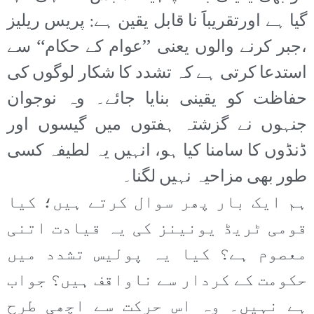
گیا ہے اورتقریباََ نا قابل یقین ہے: پریس ریلیز
،جبر کرنے والوں یعنی ’’عوام کے حکام‘‘ سے
استدعا کرتی ہے کہ تشدد کا شکار لوگوں کی
حفاظت کو یقینی بنایا جائے۔ وہ نوجوان
جنہوں نے گزشتہ ہفتوں میں گیسوں اور
ڈنڈوں کا سامنا کیا ہو، انہیں یہ لطیفہ کسی
طور بھی مزاحیہ نہیں لگنا۔
ہم ایک بار پھر سوال کرتے ہیں؛ کیا
قومی ٹریڈ یونینز کی یہ قیادت اتنی
معصوم ہے؟ کیا یہ پولیس تشدد میں
حکومت کے کردار سے ناواقف ہیں؟ جواب
ہے نہیں۔ وہ اس حرکت سے اچھی طرح