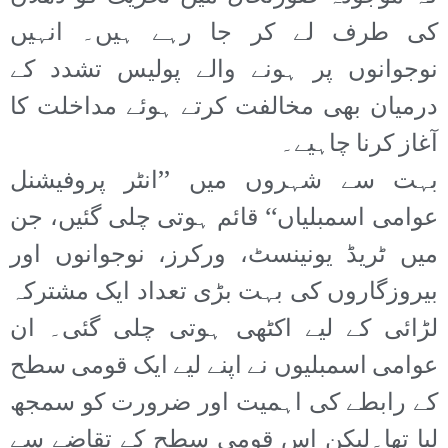
کی طرف لے کر جا رہے ہیں۔ انہیں
نوجوانوں پر ہونے والے پولیس تشدد کے
درمیان بھی مخالفت کرتے ہوئے مداخلت کا
آغاز کرنا چاہیے۔
بہت سے شہروں میں ’’انٹر پروفیشنل
عوامی اسمبلیاں‘‘ قائم ہوتی چلی گئیں، جن
میں ٹریڈ یونینسٹ، ورکرز، نوجوانوں اور
بیروزگاروں کی بہت بڑی تعداد ایک مشترکہ
لڑائی کے لیے اکٹھی ہوتی چلی گئی۔ ان
عوامی اسمبلیوں نے اپنے لیے ایک قومی سطح
کے رابطے کی اہمیت اور ضرورت کو سمجھ
لیا تھا۔لیکن اس قومی سطح کے تقاضے سے