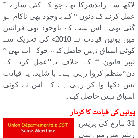
لاکھ سے زائدشرکا تھے جو کہ کئی سارے ’’
عمل کرنے کے دنوں ‘‘ کے باوجود بھی ناکام ہو
گئی تھی۔ اس سب کے باوجود بھی فرانس
میں یونین قیادت نے 2010ء کی تحریک سے
کوئی اسباق نہیں حاصل کیے، جوکہ اب بھی ’’
لیبر قانون ‘‘ کے خلاف یہ’’عمل کرنے کے
دن‘‘منظم کروا رہی ہے۔ یا شاید، یہ قیادت
بس دکھا وا کر رہی ہے کہ اس نے کوئی
اسباق نہیں حاصل کیے۔
یونین کی قیادت کا کردار
31
مارچ کی پریس
ریلیز میں میں سی