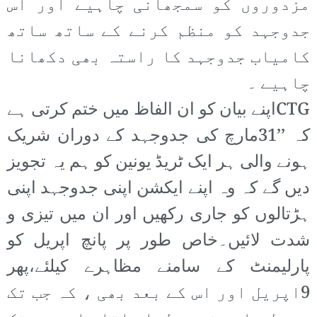
مزدوروں کو سمجھانی چاہیے اور اس
جدوجہد کو منظم کرنے کے ساتھ ساتھ
کامیاب جدوجہد کا راستہ بھی دکھانا
چاہیے ۔
CTGاپنے بیان کو ان الفاظ میں ختم کرتی ہے
کہ ’’31مارچ کی جدوجہد کے دوران شریک
ہونے والی ہر ایک ٹریڈ یونین کو ہم یہ تجویز
دیں گے کہ وہ اپنے ایکشن اپنی جدوجہد اپنی
ہڑتالوں کو جاری رکھیں اور ان میں تیزی و
شدت لائیں۔خاص طور پر پانچ اپریل کو
پارلیمنٹ کے سامنے مظاہرے کیلئے،پھر
9اپریل اور اس کے بعد بھی ، کہ جب تک