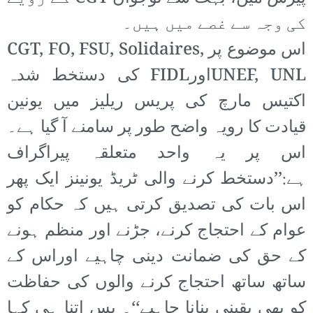
کی وجہ سے غصے میں ہیں۔
اس موضوع پر CGT, FO, FSU, Solidaires,
UNEF, UNLاورFIDL کی دستخط شدہ
اکتیس مارچ کی پریس ریلیز میں یونین
قیادت کا رویہ واضح طور پر سامنے آ گیا ہے۔
اس پر یہ واحد متعلقہ پیراگراف
ہے:’’دستخط کرنے والی ٹریڈ یونینز ایک پھر
اس بات کی تصدیق کرتی ہیں کہ حکام کو
عوام کے احتجاج کرنے، جڑنے اور منظم ہونے
کے حق کی ضمانت دینی چاہیے اوراس کے
ساتھ ساتھ احتجاج کرنے والوں کی حفاظت
کو بھی یقینی بنانا چاہیے‘‘۔ بس اتنا ہی کہا