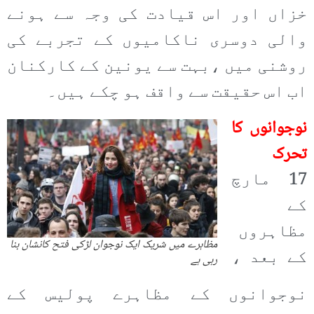
خزاں اور اس قیادت کی وجہ سے ہونے
والی دوسری ناکامیوں کے تجربے کی
روشنی میں ،بہت سے یونین کے کارکنان
اب اس حقیقت سے واقف ہو چکے ہیں۔
نوجوانوں کا
تحرک
17 مارچ
کے
مظاہروں
مظاہرے میں شریک ایک نوجوان لڑکی فتح کانشان بنا
کے بعد ،
رہی ہے
نوجوانوں کے مظاہرے پولیس کے