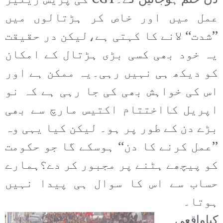
دن ختم ہوجائیں گے۔CGT کی پریس ریلیز
عمل میں اور خاص کر ہڑتالوں میں
’’شدت‘‘ لانے کا کہتی ہے،لیکن در حقیقت
یہ خود بھی کسی بڑی ہڑتال کے امکان
کو دیکھ ہی نہیں رہی۔یہ ممکن ہے اور
اس کی خواہش بھی کی جا رہی ہے کہ نو
اپریل کااختتام اکتیس مارچ سے بھی
بڑے دن کے طور پر ہو۔ لیکن کیا یہی وہ
’’عمل کرنے کا دن‘‘ ہوسکے گا جو حکومت
کو پیچھے ہٹنے پر مجبور کر دے؟ہمارے
حساب سے اس کا سوال ہی پیدا نہیں
ہوتا۔
کیاواقعی