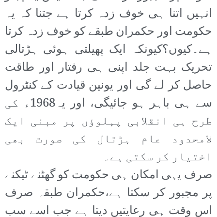
انہیں اتنا ہی خوف زدہ کرتا ہے جتنا کہ یہ
حکومت اور حکمران طبقے کو خوف زدہ کرتا
ہے۔کیوں؟کیونکہ ایک پھیلتی ہوئی ہڑتالی
تحریک بہت جلد اپنی ہی رفتار اور طاقت
حاصل کر لے گی اور یونین قیادت کے کنٹرول
سے ہی باہر ہو جائیگی، اور یہ1968ء کی
طرح ہی انقلابی پہلوؤں پر مبنی ایک
لامحدود عام ہڑتال کی صورت بھی
اختیار کر سکتی ہے۔
صرف یہی امکان ہی حکومت کو گھٹنے ٹیکنے
پر مجبور کر سکتا ہے،حکمران طبقہ صرف
اس وقت ہی رعایتیں دیتا ہے جب اسے سب