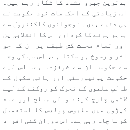
بدترین جبرو تشدد کا شکار رہے ہیں۔
اس زیادتی کے احکامات خود حکومت نے
ہی دئیے ہیں۔ نوجوانوں کاکنٹرول سے
باہر ہونے کا کردار، اس کا انقلابی پن
اور تمام محنت کش طبقے پر ان کا جو
اثر و رسوخ ہو سکتا ہے، اس سب کی وجہ
سے حکومت ان سے خوفزدہ ہے۔ اس لیے
حکومت یونیورسٹی اور ہائی سکول کے
طالبِ علموں کے تحرک کو روکنے کے لیے
لاٹھی چارج کرنے والی مسلح اور عام
کپڑوں میں ملبوس پولیس کا استعمال
کرنا چاہ رہی ہے۔ اس دوران کئی افراد