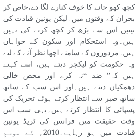
کچھ کھو جانے کا خوف کنارے لگا دے،خاص کر
بحران کے وقتوں میں۔لیکن یونین قیادت کی
نیتیں اس سے بڑھ کر کچھ کرنے کی نہیں
ہیں۔وہ استحکام اور سکون کے خواہاں
ہیں۔مزدوروں کے سامنے اچھا نظر آنے کے لیے
وہ حکومت کو لیکچر دیتے ہیں، اسے کہتے
ہیں کہ’’ ضد ‘‘نہ کرے اور محض خالی
دھمکیاں دیتے ہیں۔اور اس سب کے ساتھ
ساتھ صبر سے انتظار کرتے ہوئے تحریک کی
پسپائی کا انتظار کرتے ہیں۔یہی سب اس
وقت حقیقت میں فرانس کی ٹریڈ یونین
قیادت میں ہو رہاہے۔2010ء کے موسمِ