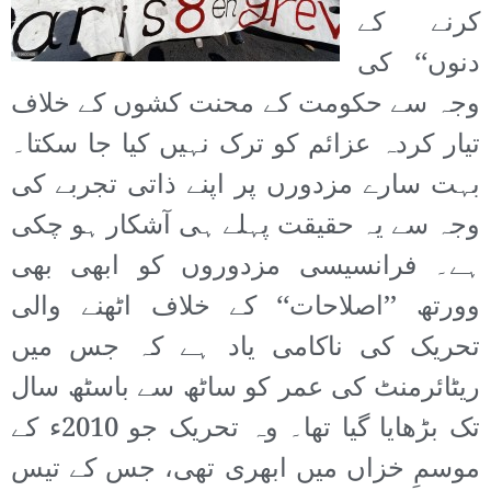
کرنے کے
دنوں‘‘ کی
وجہ سے حکومت کے محنت کشوں کے خلاف
تیار کردہ عزائم کو ترک نہیں کیا جا سکتا۔
بہت سارے مزدورں پر اپنے ذاتی تجربے کی
وجہ سے یہ حقیقت پہلے ہی آشکار ہو چکی
ہے۔ فرانسیسی مزدوروں کو ابھی بھی
وورتھ ’’اصلاحات‘‘ کے خلاف اٹھنے والی
تحریک کی ناکامی یاد ہے کہ جس میں
ریٹائرمنٹ کی عمر کو ساٹھ سے باسٹھ سال
تک بڑھایا گیا تھا۔ وہ تحریک جو 2010ء کے
موسمِ خزاں میں ابھری تھی، جس کے تیس