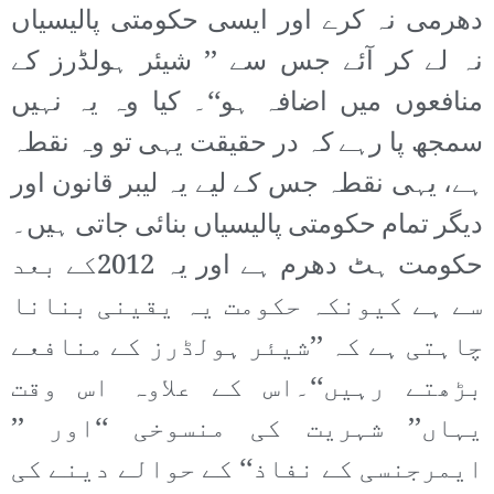
دھرمی نہ کرے اور ایسی حکومتی پالیسیاں
نہ لے کر آئے جس سے ’’ شیئر ہولڈرز کے
منافعوں میں اضافہ ہو‘‘۔ کیا وہ یہ نہیں
سمجھ پا رہے کہ در حقیقت یہی تو وہ نقطہ
ہے، یہی نقطہ جس کے لیے یہ لیبر قانون اور
دیگر تمام حکومتی پالیسیاں بنائی جاتی ہیں۔
حکومت ہٹ دھرم ہے اور یہ 2012کے بعد
سے ہے کیونکہ حکومت یہ یقینی بنانا
چاہتی ہے کہ ’’شیئر ہولڈرز کے منافعے
بڑھتے رہیں‘‘۔اس کے علاوہ اس وقت
یہاں’’ شہریت کی منسوخی ‘‘اور ’’
ایمرجنسی کے نفاذ‘‘ کے حوالے دینے کی