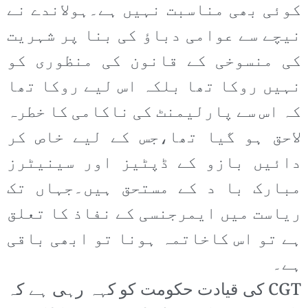
کوئی بھی مناسبت نہیں ہے۔ہولاندے نے
نیچے سے عوامی دباؤ کی بنا پر شہریت
کی منسوخی کے قانون کی منظوری کو
نہیں روکا تھا بلکہ اس لیے روکا تھا
کہ اس سے پارلیمنٹ کی ناکامی کا خطرہ
لاحق ہو گیا تھا،جس کے لیے خاص کر
دائیں بازو کے ڈپٹیز اور سینیٹرز
مبارک با د کے مستحق ہیں۔جہاں تک
ریاست میں ایمرجنسی کے نفاذ کا تعلق
ہے تو اس کاخاتمہ ہونا تو ابھی باقی
ہے۔
CGT کی قیادت حکومت کو کہہ رہی ہے کہ