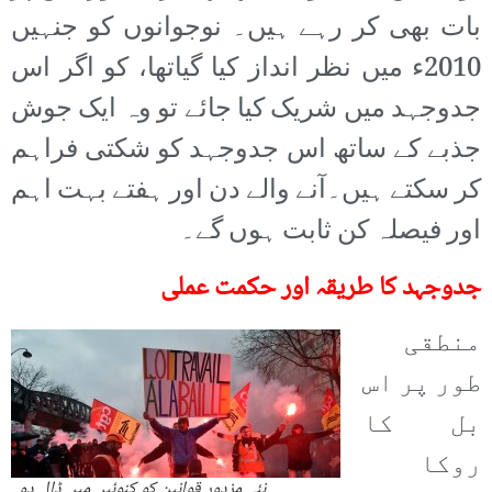
بات بھی کر رہے ہیں۔ نوجوانوں کو جنہیں
2010ء میں نظر انداز کیا گیاتھا، کو اگر اس
جدوجہد میں شریک کیا جائے تو وہ ایک جوش
جذبے کے ساتھ اس جدوجہد کو شکتی فراہم
کر سکتے ہیں۔آنے والے دن اور ہفتے بہت اہم
اور فیصلہ کن ثابت ہوں گے۔
جدوجہد کا طریقہ اور حکمت عملی
منطقی
طور پر اس
بل کا
روکا
نئے مزدور قوانین کو کنوئیں میں ڈال دو