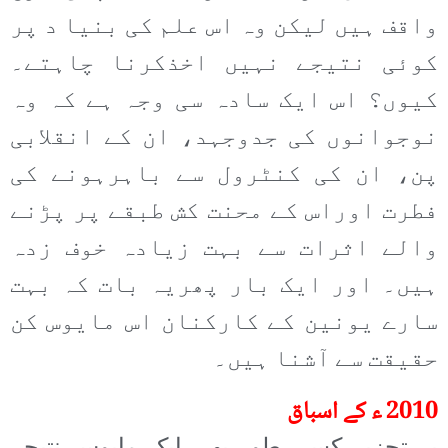
واقف ہیں لیکن وہ اس علم کی بنیا د پر
کوئی نتیجے نہیں اخذکرنا چاہتے۔
کیوں؟ اس ایک سادہ سی وجہ ہے کہ وہ
نوجوانوں کی جدوجہد، ان کے انقلابی
پن، ان کی کنٹرول سے باہرہونے کی
فطرت اوراس کے محنت کش طبقے پر پڑنے
والے اثرات سے بہت زیادہ خوف زدہ
ہیں۔ اور ایک بار پھریہ بات کہ بہت
سارے یونین کے کارکنان اس مایوس کن
حقیقت سے آشنا ہیں۔
2010 ء کے اسباق