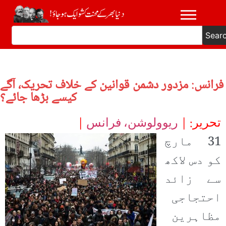
Sear
فرانس: مزدور دشمن قوانین کے خلاف تحریک، آگے
کیسے بڑھا جائے؟
تحریر: |
ریوولوشن، فرانس
|
31
مارچ
کو دس لاکھ
سے زائد
احتجاجی
مظاہرین