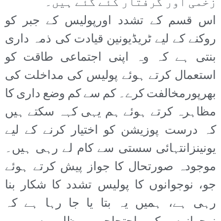
زخمی اور گرفتار کئے گئے ہیں۔
اس قسم کے تشدد اورپولیس کے جبر کو
روکنے کے لیے ٹریڈیونین قیادت کی ذمہ داری
بنتی ہے کہ وہ اپنی اجتماعی طاقت کو
استعمال کرتے ہوئے پولیس کی مداخلت کی
بھرپورمخالفت کرے۔ کم سے کم وضع داری کا
مظاہرہ کرتے ہوئے ہم یہی کہہ سکتے ہیں
کہ درست پوزیشن کو اختیار کرنے کے لیے
یونینزانتہائی سستی سے کام لے رہی ہیں۔
موجودہ صورتحال کا جواز پیش کرتے ہوئے
جو، نوجوانوں کا پولیس تشدد کا شکار بنا
رہی ہے، ہمیں یہ بتا یا جا رہا ہے کہ