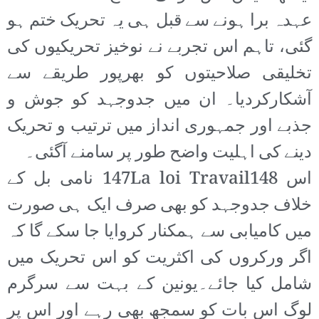
عہدہ برا ہونے سے قبل ہی یہ تحریک ختم ہو
گئی، تاہم اس تجربے نے نوخیز تحریکیوں کی
تخلیقی صلاحیتوں کو بھرپور طریقے سے
آشکارکردیا۔ ان میں جدوجہد کو جوش و
جذبے اور جمہوری انداز میں ترتیب و تحریک
دینے کی اہلیت واضح طور پر سامنے آگئی۔
اس 147La loi Travail148 نامی بل کے
خلاف جدوجہد کو بھی صرف ایک ہی صورت
میں کامیابی سے ہمکنار کروایا جا سکے گا کہ
اگر ورکروں کی اکثریت کو اس تحریک میں
شامل کیا جائے۔یونین کے بہت سے سرگرم
لوگ اس بات کو سمجھ بھی رہے اور اس پر