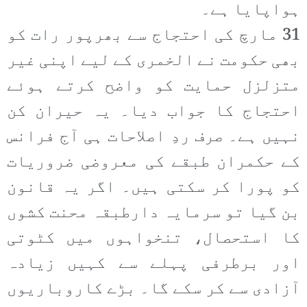
ہواپایا ہے۔
31 مارچ کی احتجاج سے بھرپور رات کو
بھی حکومت نے الخمری کے لیے اپنی غیر
متزلزل حمایت کو واضح کرتے ہوئے
احتجاج کا جواب دیا۔ یہ حیران کن
نہیں ہے۔ صرف ردِ اصلاحات ہی آج فرانس
کے حکمران طبقے کی معروضی ضروریات
کو پورا کر سکتی ہیں۔ اگر یہ قانون
بن گیا تو سرمایہ دارطبقہ محنت کشوں
کا استحصال، تنخواہوں میں کٹوتی
اور برطرفی پہلے سے کہیں زیادہ
آزادی سے کر سکے گا۔ بڑے کاروباریوں