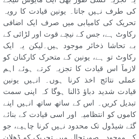
یہ تجزیہ کسی طور بھی ایک مایوس نتیجے
کی طرف نہیں جاتا۔ یونین قیادت کا رویہ
تحریک کی کامیابی میں صرف ایک اضافی
رکاوٹ ہے، جس کے نیچے قوت اور لڑائی کے
بے تحاشا ذخائر موجود ہیں۔لیکن یہ ایک
رکاوٹ تو ہے، یونین کے متحرک کارکنان کو
لازماََ اس قیادت کا تجزیہ کرتے ہوئے اہم
عملی نتائج اخذ کرنا ہوں۔ انہیں یونین
قیادت شدید دباؤ ڈالنا ہوگا کہ اپنی سمت
تبدیل کریں۔ اس کے ساتھ ساتھ انہیں اپنے
کاموں کو انتظامیہ اور اسی قیادت کے بنائے
گئے شیڈول تک محدود نہیں کرنا چاہیے، جو
کہ موجودہ صورتحال میں تحریک کو ڈھلان