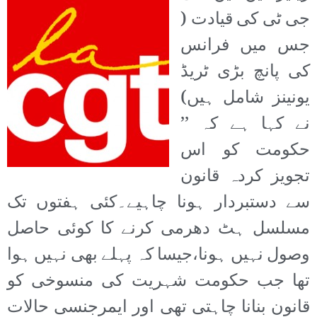
جی ٹی کی قیادت (
جس میں فرانس
کی پانچ بڑی ٹریڈ
یونینز شامل ہیں)
نے کہا ہے کہ ’’
حکومت کو اس
تجویز کردہ قانون
سے دستبردار ہونا چاہیے۔کئی ہفتوں تک
مسلسل ہٹ دھرمی کرنے کا کوئی حاصل
وصول نہیں ہونا،جیسا کہ پہلے بھی نہیں ہوا
تھا جب حکومت شہریت کی منسوخی کو
قانون بنانا چاہتی تھی اور ایمرجنسی حالات