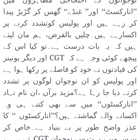
نوجوانوں کے احتجاجی مظاہروں میں
’’انارکسٹ‘‘ اور’’ غنڈے‘‘ گھس کر گڑبڑ پیدا
کر رہے ہیں اور پولیس کوتشدد کرنے پر
اکسارہے ہیں۔چلیں بالفرض، ہم مان لیتے
ہیں کہ یہ بات درست ہے۔تو کیا اس کے
پیچھے کوئی وجہ ہے کہ CGT اور دیگر یونینز
کی قیادتوں نے خود کو فاصلے پر رکھا ہوا ہے
اور پولیس کو ان نوجوان لوگوں پر تشدد
کرنے دیا جا رہا ہے؟مزید برآں ،ان نام نہاد
’’انارکسٹوں‘‘ میں سے بھی کتنے ہی وہ
اکسانے والے گماشتے ہیں؟’’انارکسٹوں ‘‘ کا
عذر واضح طور پر بے بنیاد ہے۔خاص کر
پیرس میں، بہت سے نوجوان CGT کے رویے