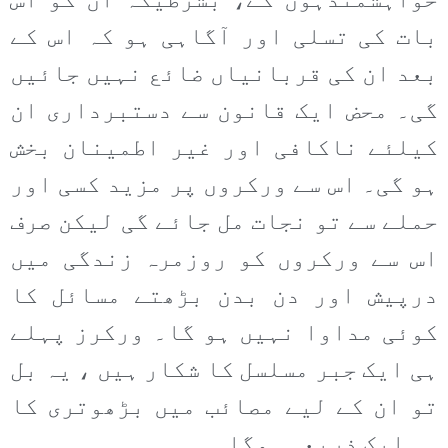
خواہشمندہوں گے، بشرطیکہ ان کو اس
بات کی تسلی اور آگاہی ہو کہ اس کے
بعد ان کی قربانیاں ضائع نہیں جائیں
گی۔ محض ایک قانون سے دستبرداری ان
کیلئے ناکافی اور غیر اطمینان بخش
ہو گی۔ اس سے ورکروں پر مزید کسی اور
حملے سے تو نجات مل جائے گی لیکن صرف
اس سے ورکروں کو روزمرہ زندگی میں
درپیش اور دن بدن بڑھتے مسائل کا
کوئی مداوا نہیں ہو گا۔ ورکرز پہلے
ہی ایک جبر مسلسل کا شکار ہیں ، یہ بل
تو ان کے لیے مصائب میں بڑھوتری کا
ہی ایک ذریعہ ہوگا۔