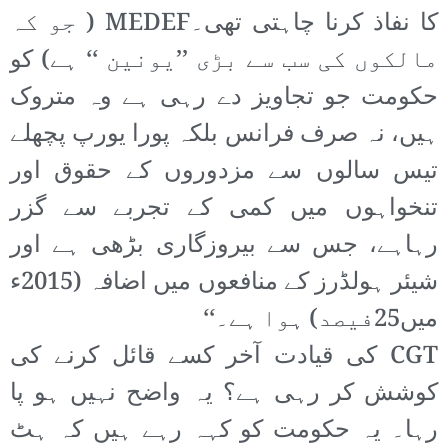
کا نفاذ کرنا چاہتی تھی۔MEDEF ( جو کہ
مالکوں کی سب سے بڑی ’’یونین ‘‘ ہے) کو
حکومت جو تجاویز دے رہی ہے وہ متروک
ہیں، نہ صرف فرانس بلکہ پورا یورپ پچھلے
تیس سالوں سے مزدوروں کے حقوق اور
تنخواہوں میں کمی کے تجربے سے گزر
رہاہے، جس سے بیروزگاری بڑھی ہے اور
شیئر ہولڈرز کے منافعوں میں اضافہ (2015ء
میں25فیصد) ہوا ہے۔‘‘
CGT کی قیادت آخر کسے قائل کرنے کی
کوشش کر رہی ہے؟ یہ واضح نہیں ہو پا
رہا۔ یہ حکومت کو کہہ رہے ہیں کہ ہٹ