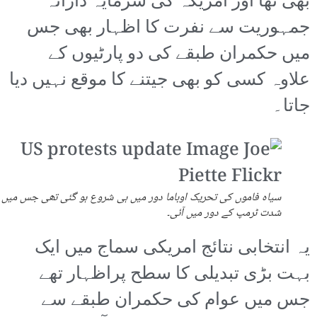
بھی تھا اور امریکہ کی سرمایہ دارانہ
جمہوریت سے نفرت کا اظہار بھی جس
میں حکمران طبقے کی دو پارٹیوں کے
علاوہ کسی کو بھی جیتنے کا موقع نہیں دیا
جاتا۔
سیاہ فاموں کی تحریک اوباما دور میں ہی شروع ہو گئی تھی جس میں
شدت ٹرمپ کے دور میں آئی۔
یہ انتخابی نتائج امریکی سماج میں ایک
بہت بڑی تبدیلی کا سطح پراظہار تھے
جس میں عوام کی حکمران طبقے سے