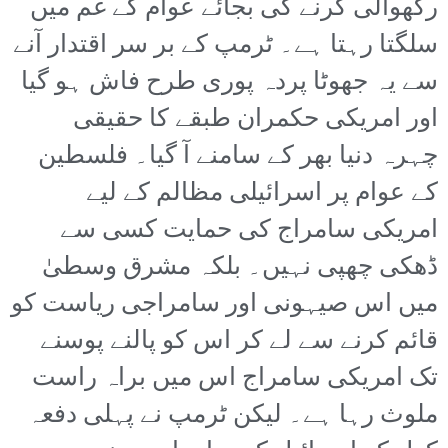
رکھوالی کرنے کی بجائے عوام کے غم میں
سلگتا رہتا ہے۔ ٹرمپ کے بر سر اقتدار آنے
سے یہ جھوٹا پردہ پوری طرح فاش ہو گیا
اور امریکی حکمران طبقے کا حقیقی
چہرہ دنیا بھر کے سامنے آ گیا۔ فلسطین
کے عوام پر اسرائیلی مظالم کے لیے
امریکی سامراج کی حمایت کسی سے
ڈھکی چھپی نہیں۔ بلکہ مشرق وسطیٰ
میں اس صیہونی اور سامراجی ریاست کو
قائم کرنے سے لے کر اس کو پالنے پوسنے
تک امریکی سامراج اس میں براہ راست
ملوث رہا ہے۔ لیکن ٹرمپ نے پہلی دفعہ