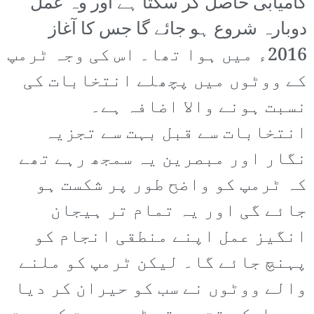
کامیابی حاصل کر سکتا ہے اور وہ عمل
دوبارہ شروع ہو جائے گا جس کا آغاز
2016ء میں ہوا تھا۔ اس کی وجہ ٹرمپ
کے ووٹوں میں پچھلے انتخابات کی
نسبت ہونے والا اضافہ ہے۔
انتخابات سے قبل بہت سے تجزیہ
نگار اور مبصرین یہ سمجھ رہے تھے
کہ ٹرمپ کو واضح طور پر شکست ہو
جائے گی اور یہ تمام تر ہیجان
انگیز عمل اپنے منطقی انجام کو
پہنچ جائے گا۔ لیکن ٹرمپ کو ملنے
والے ووٹوں نے سب کو حیران کر دیا