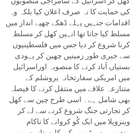
کھل کر اسرائیل کے سامراجی منصوبوں
کی حمایت کا نہ صرف اعلان کیا بلکہ وہ
اقدامات جنہیں پہلے ڈھکے چھپے انداز میں
مسلط کیا جاتا تھا انہیں کھل کر مسلط
کرنا شروع کر دیا جس میں فلسطینیوں
سے جبری طور زمینیں چھین کر یہودی
بستیاں آباد کرنے کا منصوبہ اوراسرائیل
میں امریکی سفارتخانہ یروشلم کے
متنازعہ علاقے میں منتقل کرنے کا فیصلہ
بھی شامل ہے۔ اسی طرح چین سے کھل
کر تجارتی جنگ شروع کرنے سے لے کر
وینزویلا میں ایک کُو کروانے کا ناکام