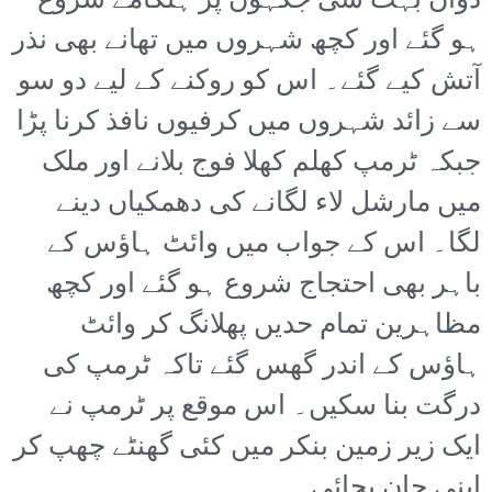
دوان بہت سی جگہوں پر ہنگامے شروع
ہو گئے اور کچھ شہروں میں تھانے بھی نذر
آتش کیے گئے۔ اس کو روکنے کے لیے دو سو
سے زائد شہروں میں کرفیوں نافذ کرنا پڑا
جبکہ ٹرمپ کھلم کھلا فوج بلانے اور ملک
میں مارشل لاء لگانے کی دھمکیاں دینے
لگا۔ اس کے جواب میں وائٹ ہاؤس کے
باہر بھی احتجاج شروع ہو گئے اور کچھ
مظاہرین تمام حدیں پھلانگ کر وائٹ
ہاؤس کے اندر گھس گئے تاکہ ٹرمپ کی
درگت بنا سکیں۔ اس موقع پر ٹرمپ نے
ایک زیر زمین بنکر میں کئی گھنٹے چھپ کر
اپنی جان بچائی۔