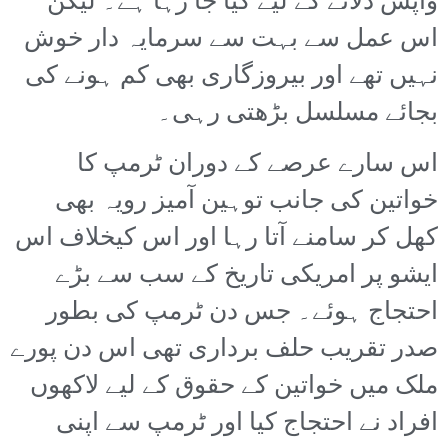
واپس دلانے کے لیے کیا جا رہا ہے۔ لیکن
اس عمل سے بہت سے سرمایہ دار خوش
نہیں تھے اور بیروزگاری بھی کم ہونے کی
بجائے مسلسل بڑھتی رہی۔
اس سارے عرصے کے دوران ٹرمپ کا
خواتین کی جانب توہین آمیز رویہ بھی
کھل کر سامنے آتا رہا اور اس کیخلاف اس
ایشو پر امریکی تاریخ کے سب سے بڑے
احتجاج ہوئے۔ جس دن ٹرمپ کی بطور
صدر تقریب حلف برداری تھی اس دن پورے
ملک میں خواتین کے حقوق کے لیے لاکھوں
افراد نے احتجاج کیا اور ٹرمپ سے اپنی