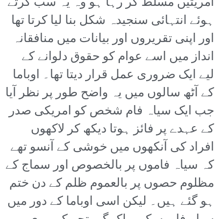
آمریتیں مسلط کر رہا ہو وہ یہ سب کرتے
ہوئے انتہائی سنجیدہ شکل بنا لیا کرتا تھا
اور اپنی تقریروں اور بیانات میں منافقانہ
انداز میں اسے عوام کو حقوق دلوانے کے
لیے ایک ضروری عمل قرار دیتا تھا۔ اوباما
کے آٹھ سالوں میں یہ واضح طور پر نظر آیا
جب ایک سیاہ فام شخص کو امریکی صدر
کے عہدے پر فائز ہوتا دیکھ کر لاکھوں
افراد کی آنکھوں میں خوشی کے آنسو تھے
کہ سیاہ فاموں پر بالخصوص اور سماج کے
مظلوم حصوں پر بالعموم ظلم کے دن ختم
ہو گئے ہیں۔ لیکن اسی اوباما کے دور میں