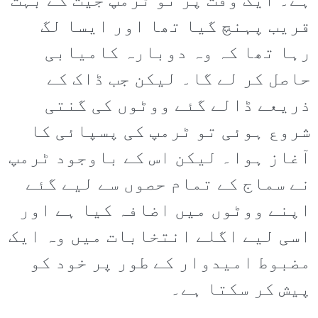
ہے۔ ایک وقت پر تو ٹرمپ جیت کے بہت
قریب پہنچ گیا تھا اور ایسا لگ
رہا تھا کہ وہ دوبارہ کامیابی
حاصل کر لے گا۔ لیکن جب ڈاک کے
ذریعے ڈالے گئے ووٹوں کی گنتی
شروع ہوئی تو ٹرمپ کی پسپائی کا
آغاز ہوا۔ لیکن اس کے باوجود ٹرمپ
نے سماج کے تمام حصوں سے لیے گئے
اپنے ووٹوں میں اضافہ کیا ہے اور
اسی لیے اگلے انتخابات میں وہ ایک
مضبوط امیدوار کے طور پر خود کو
پیش کر سکتا ہے۔