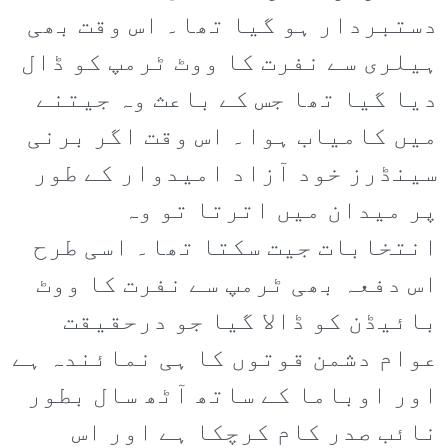
دستبردار ہو گیا تھا۔ اس وقت بھی
ہیلری سے نفرت کا ووٹ ٹرمپ کو ڈال
دیا گیا تھا جس کے باعث وہ جیتنے
میں کامیاب ہوا۔ اس وقت اگر برنی
سینڈرز خود آزاد امیدوار کے طور
پر میدان میں اترتا تو وہ
انتخابات جیت سکتا تھا۔ اسی طرح
اس دفعہ بھی ٹرمپ سے نفرت کا ووٹ
بائیڈن کو ڈالا گیا جو درحقیقت
عوام دشمن قوتوں کا ہی نمائندہ ہے
اور اوباما کے ساتھ آٹھ سال بطور
نائب صدر کام کرچکا ہے اور اس