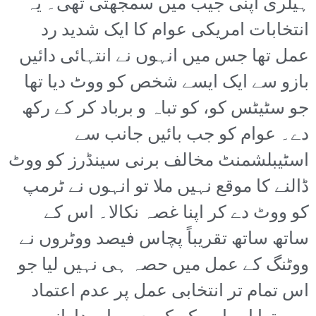
ہیلری اپنی جیب میں سمجھتی تھی۔ یہ
انتخابات امریکی عوام کا ایک شدید رد
عمل تھا جس میں انہوں نے انتہائی دائیں
بازو سے ایک ایسے شخص کو ووٹ دیا تھا
جو سٹیٹس کو، کو تباہ و برباد کر کے رکھ
دے۔ عوام کو جب بائیں جانب سے
اسٹیبلشمنٹ مخالف برنی سینڈرز کو ووٹ
ڈالنے کا موقع نہیں ملا تو انہوں نے ٹرمپ
کو ووٹ دے کر اپنا غصہ نکالا۔ اس کے
ساتھ ساتھ تقریباً پچاس فیصد ووٹروں نے
ووٹنگ کے عمل میں حصہ ہی نہیں لیا جو
اس تمام تر انتخابی عمل پر عدم اعتماد