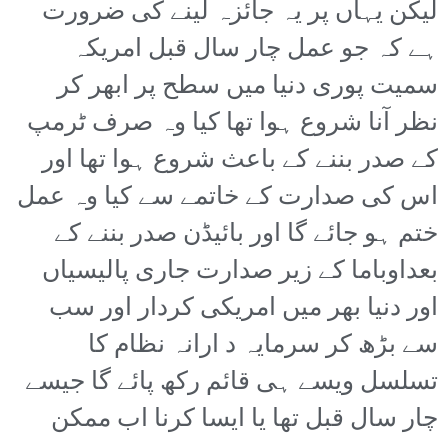
لیکن یہاں پر یہ جائزہ لینے کی ضرورت
ہے کہ جو عمل چار سال قبل امریکہ
سمیت پوری دنیا میں سطح پر ابھر کر
نظر آنا شروع ہوا تھا کیا وہ صرف ٹرمپ
کے صدر بننے کے باعث شروع ہوا تھا اور
اس کی صدارت کے خاتمے سے کیا وہ عمل
ختم ہو جائے گا اور بائیڈن صدر بننے کے
بعداوباما کے زیر صدارت جاری پالیسیاں
اور دنیا بھر میں امریکی کردار اور سب
سے بڑھ کر سرمایہ د ارانہ نظام کا
تسلسل ویسے ہی قائم رکھ پائے گا جیسے
چار سال قبل تھا یا ایسا کرنا اب ممکن