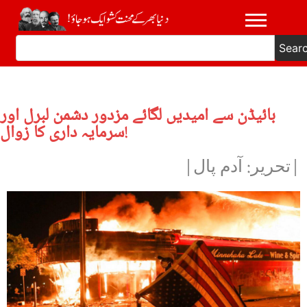
Sear
بائیڈن سے امیدیں لگائے مزدور دشمن لبرل اور
سرمایہ داری کا زوال!
|تحریر: آدم پال|