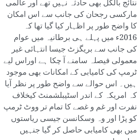
نتائج بالکل بھی حادثہ نہیں تھے اور عالمی
مارکسی رجحان کی جانب سے اس امکان
کا واضح طور پر اظہار کیا گیا تھا کہ
2016ء میں پہلے ہی برطانیہ میں عوام
کی جانب سے بریگزٹ جیسا انتہائی غیر
معمولی فیصلہ سامنے آ چکا ہے اوراس لیے
ٹرمپ کی کامیابی کے امکانات بھی موجود
ہیں۔ اس حوالے سے واضح طور پر نظر آیا
کہ امریکہ کے اندر اسٹیبلشمنٹ کیخلاف
نفرت اور غم و غصے کا تمام تر ووٹ ٹرمپ
کو پڑا اور وہ وسکانسن جیسی ریاستوں
میں بھی کامیابی حاصل کر گیا جنہیں