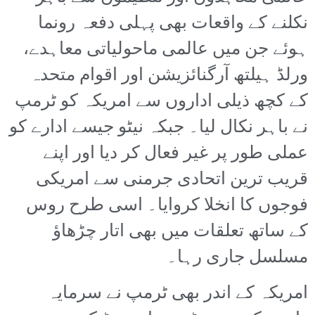
نکلنے کے واقعات بھی پہلی دفعہ رونما
ہوئے جن میں عالمی ماحولیاتی معاہدے،
ورلڈ ہیلتھ آرگنائزیشن اور اقوام متحدہ
کے کچھ ذیلی اداروں سے امریکہ کو ٹرمپ
نے باہر نکال لیا۔ جبکہ نیٹو جیسے ادارے کو
عملی طور پر غیر فعال کر دیا اور اپنے
قریب ترین اتحادی جرمنی سے امریکی
فوجوں کا انخلا کروایا۔ اسی طرح روس
کے ساتھ تعلقات میں بھی اتار چڑھاؤ
مسلسل جاری رہا۔
امریکہ کے اندر بھی ٹرمپ نے سرمایہ