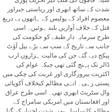
سیاہ فاموں کی ملک گیر تحریک پوری
شدت کے ساتھ ابھری اور ریاستی جبراور
معصوم افراد کے پولیس کے ہاتھوں بے دریغ
قتل کے خلاف آوازیں بلند ہوئیں۔ اسی
طرح سرمایہ دار طبقے کو حکومت کی
جانب سے تاریخ کے سب سے بڑے بیل آؤٹ
پیکج دیے گئے جن کی مالیت ہزاروں ارب
ڈالر تک پہنچ گئی تھی جبکہ عوام کی
اکثریت بیروزگاری اور غربت کی چکی میں
پستی رہی۔ انہی مظالم کیخلاف آکوپائی
وال سٹریٹ ابھری تھی۔ اسی طرح عراق
اور افغانستان میں امریکی سامراج کے
مظالم کا سلسلہ بھی شدت اختیار کر گیا