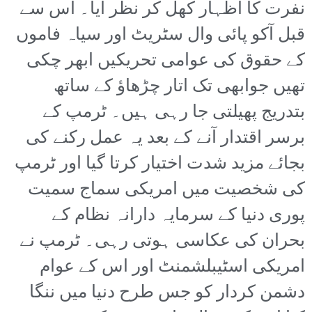
نفرت کا اظہار کھل کر نظر آیا۔ اس سے
قبل آکو پائی وال سٹریٹ اور سیاہ فاموں
کے حقوق کی عوامی تحریکیں ابھر چکی
تھیں جوابھی تک اتار چڑھاؤ کے ساتھ
بتدریج پھیلتی جا رہی ہیں۔ ٹرمپ کے
برسر اقتدار آنے کے بعد یہ عمل رکنے کی
بجائے مزید شدت اختیار کرتا گیا اور ٹرمپ
کی شخصیت میں امریکی سماج سمیت
پوری دنیا کے سرمایہ دارانہ نظام کے
بحران کی عکاسی ہوتی رہی۔ ٹرمپ نے
امریکی اسٹیبلشمنٹ اور اس کے عوام
دشمن کردار کو جس طرح دنیا میں ننگا