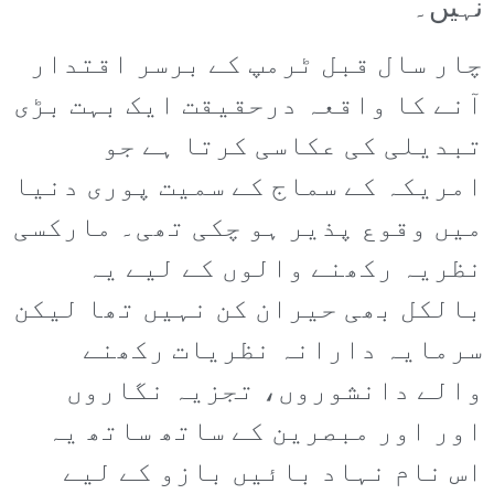
نہیں۔
چار سال قبل ٹرمپ کے برسر اقتدار
آنے کا واقعہ درحقیقت ایک بہت بڑی
تبدیلی کی عکاسی کرتا ہے جو
امریکہ کے سماج کے سمیت پوری دنیا
میں وقوع پذیر ہو چکی تھی۔ مارکسی
نظریہ رکھنے والوں کے لیے یہ
بالکل بھی حیران کن نہیں تھا لیکن
سرمایہ دارانہ نظریات رکھنے
والے دانشوروں، تجزیہ نگاروں
اور اور مبصرین کے ساتھ ساتھ یہ
اس نام نہاد بائیں بازو کے لیے