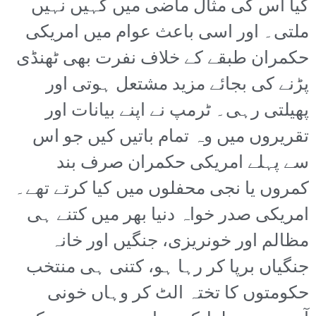
کیا اس کی مثال ماضی میں کہیں نہیں
ملتی۔ اور اسی باعث عوام میں امریکی
حکمران طبقے کے خلاف نفرت بھی ٹھنڈی
پڑنے کی بجائے مزید مشتعل ہوتی اور
پھیلتی رہی۔ ٹرمپ نے اپنے بیانات اور
تقریروں میں وہ تمام باتیں کیں جو اس
سے پہلے امریکی حکمران صرف بند
کمروں یا نجی محفلوں میں کیا کرتے تھے۔
امریکی صدر خواہ دنیا بھر میں کتنے ہی
مظالم اور خونریزی، جنگیں اور خانہ
جنگیاں برپا کر رہا ہو، کتنی ہی منتخب
حکومتوں کا تختہ الٹ کر وہاں خونی