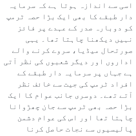
اسی سے اندازہ ہوتا ہے کہ سرمایہ
دار طبقے کا بھی ایک بڑا حصہ ٹرمپ
کو دوبارہ صدر کے عہدے پر فائز
نہیں دیکھنا چاہتا تھا۔ یہی
صورتحال میڈیا، سروے کرنے والے
اداروں اور دیگر شعبوں کی نظر آتی
ہے جہاں پر سرمایہ دار طبقے کے
افراد ٹرمپ کی جیت سے خائف نظر
آتے تھے۔ دوسری جانب عوام کا ایک
بڑا حصہ بھی ٹرمپ سے جان چھڑوانا
چاہتا تھا اور اس کی عوام دشمن
پالیسیوں سے نجات حاصل کرنا