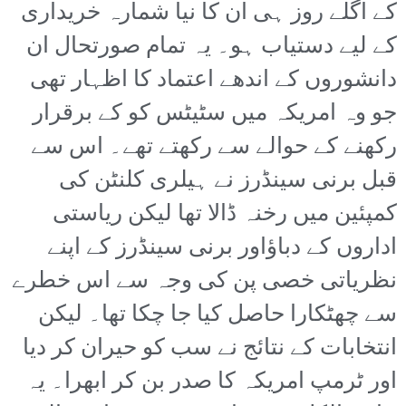
کے اگلے روز ہی ان کا نیا شمارہ خریداری
کے لیے دستیاب ہو۔ یہ تمام صورتحال ان
دانشوروں کے اندھے اعتماد کا اظہار تھی
جو وہ امریکہ میں سٹیٹس کو کے برقرار
رکھنے کے حوالے سے رکھتے تھے۔ اس سے
قبل برنی سینڈرز نے ہیلری کلنٹن کی
کمپئین میں رخنہ ڈالا تھا لیکن ریاستی
اداروں کے دباؤاور برنی سینڈرز کے اپنے
نظریاتی خصی پن کی وجہ سے اس خطرے
سے چھٹکارا حاصل کیا جا چکا تھا۔ لیکن
انتخابات کے نتائج نے سب کو حیران کر دیا
اور ٹرمپ امریکہ کا صدر بن کر ابھرا۔ یہ