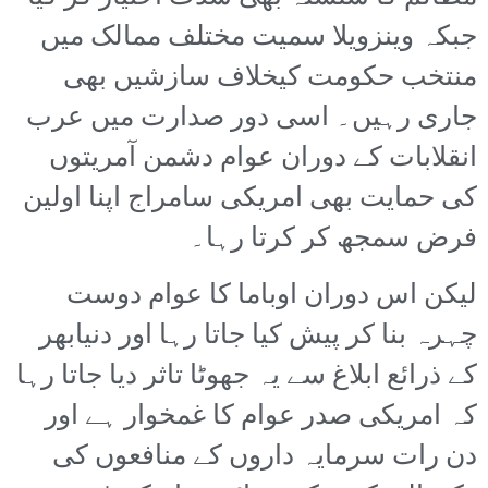
جبکہ وینزویلا سمیت مختلف ممالک میں
منتخب حکومت کیخلاف سازشیں بھی
جاری رہیں۔ اسی دور صدارت میں عرب
انقلابات کے دوران عوام دشمن آمریتوں
کی حمایت بھی امریکی سامراج اپنا اولین
فرض سمجھ کر کرتا رہا۔
لیکن اس دوران اوباما کا عوام دوست
چہرہ بنا کر پیش کیا جاتا رہا اور دنیابھر
کے ذرائع ابلاغ سے یہ جھوٹا تاثر دیا جاتا رہا
کہ امریکی صدر عوام کا غمخوار ہے اور
دن رات سرمایہ داروں کے منافعوں کی