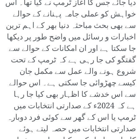
دیا جائے جس کا آغاز ٹرمپ نے کیا تھا۔ اس
خواہش کو عملی جامہ پہنانے کے حوالے
سے بھی بحث مباحثہ دنیا بھر کے اہم ترین
اخبارات و رسائل میں واضح طور پر دیکھا
جا سکتا ہے اور ان امکانات کے حوالے سے
گفتگو کی جا رہی ہے کہ ٹرمپ کے تحت
شروع ہونے والے عمل سے مکمل جان
کیسے چھڑوائی جا سکتی ہے۔ اس حوالے
سے اس خدشے کا اظہار بھی کیا جا رہا
ہے کہ 2024ء کے صدارتی انتخابات میں
ٹرمپ یا اس کے گھر سے کوئی فرد دوبارہ
صدارتی انتخابات میں حصہ لیتے ہوئے