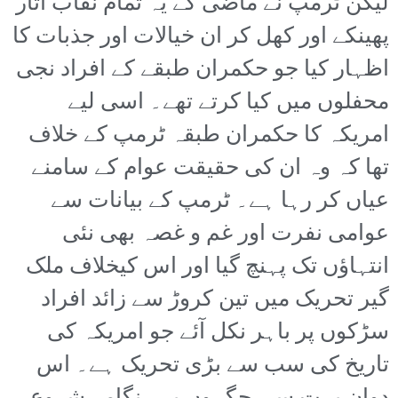
لیکن ٹرمپ نے ماضی کے یہ تمام نقاب اتار
پھینکے اور کھل کر ان خیالات اور جذبات کا
اظہار کیا جو حکمران طبقے کے افراد نجی
محفلوں میں کیا کرتے تھے۔ اسی لیے
امریکہ کا حکمران طبقہ ٹرمپ کے خلاف
تھا کہ وہ ان کی حقیقت عوام کے سامنے
عیاں کر رہا ہے۔ ٹرمپ کے بیانات سے
عوامی نفرت اور غم و غصہ بھی نئی
انتہاؤں تک پہنچ گیا اور اس کیخلاف ملک
گیر تحریک میں تین کروڑ سے زائد افراد
سڑکوں پر باہر نکل آئے جو امریکہ کی
تاریخ کی سب سے بڑی تحریک ہے۔ اس