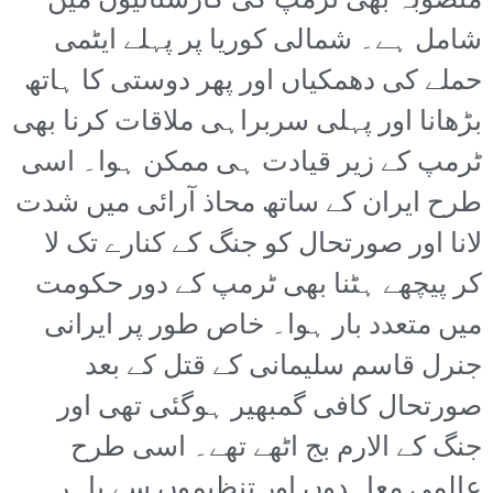
منصوبہ بھی ٹرمپ کی کارستانیوں میں
شامل ہے۔ شمالی کوریا پر پہلے ایٹمی
حملے کی دھمکیاں اور پھر دوستی کا ہاتھ
بڑھانا اور پہلی سربراہی ملاقات کرنا بھی
ٹرمپ کے زیر قیادت ہی ممکن ہوا۔ اسی
طرح ایران کے ساتھ محاذ آرائی میں شدت
لانا اور صورتحال کو جنگ کے کنارے تک لا
کر پیچھے ہٹنا بھی ٹرمپ کے دور حکومت
میں متعدد بار ہوا۔ خاص طور پر ایرانی
جنرل قاسم سلیمانی کے قتل کے بعد
صورتحال کافی گمبھیر ہوگئی تھی اور
جنگ کے الارم بج اٹھے تھے۔ اسی طرح
عالمی معاہدوں اور تنظیموں سے باہر