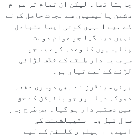
چاہتا تھا۔ لیکن ان تمام تر عوام
دشمن پالیسیوں سے نجات حاصل کرنے
کے لیے انہیں کوئی ایسا متبادل
نہیں دیا گیا جو عوام دوست
پالیسیوں کا وعدہ کرے یا جو
سرمایہ دار طبقے کے خلاف لڑائی
لڑنے کے لیے تیار ہو۔
برنی سینڈرز نے بھی دوسری دفعہ
دھوکہ دیا اور جو بائیڈن کے حق
میں دستبردار ہو گیا۔ جس طرح چار
سال قبل وہ اسٹیبلشمنٹ کی
امیدوار ہیلر ی کلنٹن کے لیے