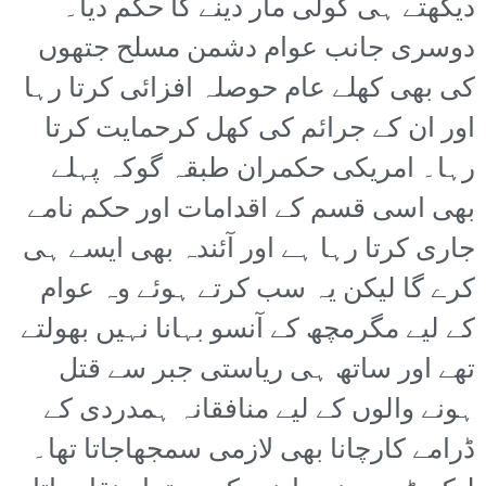
دیکھتے ہی گولی مار دینے کا حکم دیا۔
دوسری جانب عوام دشمن مسلح جتھوں
کی بھی کھلے عام حوصلہ افزائی کرتا رہا
اور ان کے جرائم کی کھل کرحمایت کرتا
رہا۔ امریکی حکمران طبقہ گوکہ پہلے
بھی اسی قسم کے اقدامات اور حکم نامے
جاری کرتا رہا ہے اور آئندہ بھی ایسے ہی
کرے گا لیکن یہ سب کرتے ہوئے وہ عوام
کے لیے مگرمچھ کے آنسو بہانا نہیں بھولتے
تھے اور ساتھ ہی ریاستی جبر سے قتل
ہونے والوں کے لیے منافقانہ ہمدردی کے
ڈرامے کارچانا بھی لازمی سمجھاجاتا تھا۔