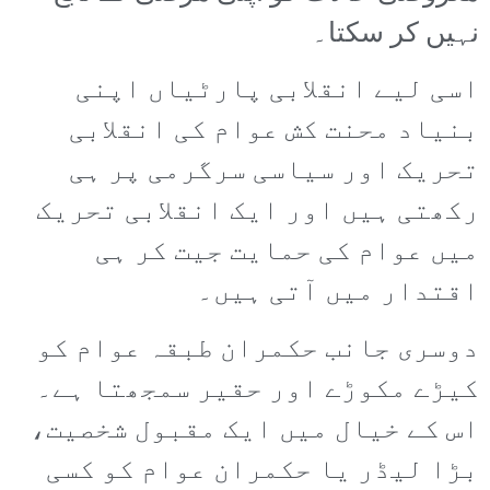
نہیں کر سکتا۔
اسی لیے انقلابی پارٹیاں اپنی
بنیاد محنت کش عوام کی انقلابی
تحریک اور سیاسی سرگرمی پر ہی
رکھتی ہیں اور ایک انقلابی تحریک
میں عوام کی حمایت جیت کر ہی
اقتدار میں آتی ہیں۔
دوسری جانب حکمران طبقہ عوام کو
کیڑے مکوڑے اور حقیر سمجھتا ہے۔
اس کے خیال میں ایک مقبول شخصیت،
بڑا لیڈر یا حکمران عوام کو کسی