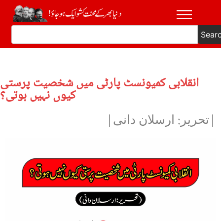
Sear
انقلابی کمیونسٹ پارٹی میں شخصیت پرستی
کیوں نہیں ہوتی؟
|تحریر: ارسلان دانی|