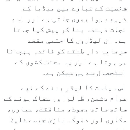
شخصیت کے غبارے میں میڈیا کے
ذریعے ہوا بھری جاتی ہے اور اسے
نجات دہندہ بنا کر پیش کیا جاتا
ہے۔ ان لیڈروں کا حتمی مقصد
سرمایہ دار طبقے کو فائدہ پہچانا
ہی ہوتا ہے اور یہ محنت کشوں کے
استحصال سے ہی ممکن ہے۔
اس سیاست کا لیڈر بننے کے لیے
عوام دشمن، ظالم اور سفاک ہونے کے
ساتھ ساتھ جھوٹ، منافقت، عیاری،
مکاری اور دھوکہ بازی جیسے غلیظ