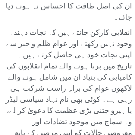
ان کی اصل طاقت کا احساس نہ ہونے دیا
جائے۔
انقلابی کارکن جانتے ہیں کہ نجات دہندہ
وجود نہیں رکھتے اور عوام ظلم و جبر سے
اپنی نجات خود ہی حاصل کرتے ہیں۔
تاریخ میں برپا ہونے والے تمام انقلابوں کی
کامیابی کی بنیاد ان میں شامل ہونے والے
لاکھوں عوام کی براہِ راست شرکت ہی
رہی ہے۔ کوئی بھی نام نہاد سیاسی لیڈر
یا ہیرو جتنی بڑی عظمت کا دعویٰ کر لے،
وہ سماج میں موجود تضادات اور
معروضی حالات کو اپنی مرضی کے تابع