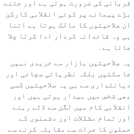
قربانی کی ضرورت ہوتی ہے اور جتنے
بڑے پیمانے پر کوئی انقلابی کارکن
ان صلاحیتوں کا مالک ہوتا ہے اتنا
ہی وہ قائدانہ کردار ادا کرتا چلا
جاتا ہے۔
یہ صلاحیتیں بازار سے خریدی نہیں
جا سکتیں بلکہ نظریاتی سچائی اور
دیانتداری سے ہی یہ صلاحیتیں کسی
بھی شخص میں بیدار ہوتی ہیں اور
انقلابی کام میں لگن سے ڈٹے رہنے
اور تمام مشکلات اور دشمنوں کے
حملوں کا جرات سے مقابلہ کرنے سے