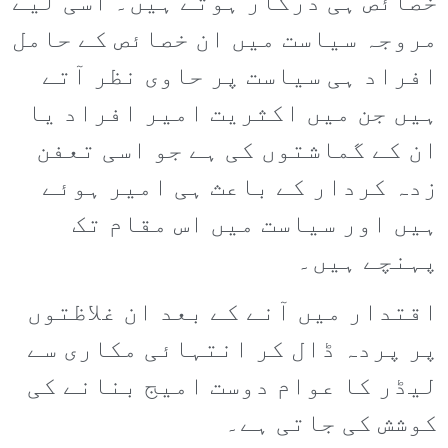
خصائص ہی درکار ہوتے ہیں۔ اسی لیے
مروجہ سیاست میں ان خصائص کے حامل
افراد ہی سیاست پر حاوی نظر آتے
ہیں جن میں اکثریت امیر افراد یا
ان کے گماشتوں کی ہے جو اسی تعفن
زدہ کردار کے باعث ہی امیر ہوئے
ہیں اور سیاست میں اس مقام تک
پہنچے ہیں۔
اقتدار میں آنے کے بعد ان غلاظتوں
پر پردہ ڈال کر انتہائی مکاری سے
لیڈر کا عوام دوست امیج بنانے کی
کوشش کی جاتی ہے۔