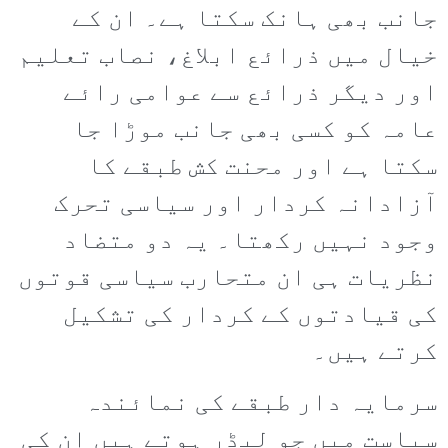
جانب بھی ہانک سکتا ہے۔ ان کے
خیال میں ذرائع ابلاغ، نصاب تعلیم
اور دیگر ذرائع سے عوامی رائے
عامہ کو کسی بھی جانب موڑا جا
سکتا ہے اور محنت کش طبقے کا
آزادانہ کردار اور سیاسی تحرک
وجود نہیں رکھتا۔ یہ دو متضاد
نظریات ہی ان متحارب سیاسی قوتوں
کی قیادتوں کے کردار کی تشکیل
کرتے ہیں۔
سرمایہ دار طبقے کی نمائندہ
سیاست میں جو لیڈر ہوتے ہیں ان کی