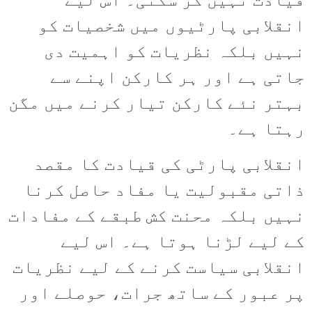
قیادت نہیں کر سکتی۔ اس لیے
انقلابی پارٹیوں میں شخصیات کو
نہیں بلکہ نظریات کو اہمیت دی
جاتی ہے اور ہر کارکن اپنے سے
بہتر نئے کارکن تیار کرنے میں مگن
رہتا ہے۔
انقلابی پارٹی کی قیادت کا مقصد
ذاتی مقبولیت یا مفاد حاصل کرنا
نہیں بلکہ محنت کش طبقے کے مفادات
کے لیے لڑنا ہوتا ہے۔ اس لیے
انقلابی سیاست کرنے کے لیے نظریات
پر عبور کے ساتھ جرات، حوصلے اور