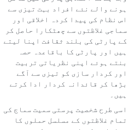
ہونے والے نئے افراد بہت تیزی سے
اس نظام کی پیدا کردہ اخلاقی اور
سماجی غلاظتوں سے چھٹکارا حاصل کر
کے پارٹی کی بلند ثقافت اپنا لیتے
ہیں اور پارٹی کا باقاعدہ حصہ
بنتے ہوئے اپنی نظریاتی تربیت
اور کردار سازی کو تیزی سے آگے
بڑھا کر قائدانہ کردار ادا کرتے
ہیں۔
اسی طرح شخصیت پرستی سمیت سماج کی
تمام غلاظتوں کے مسلسل حملوں کا